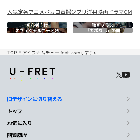
人気
定番
アニメ
ボカロ
童謡
ジブリ
洋楽
映画
ドラマ
CM
初心者向け
動画プラス
オフィシャル
コード譜
「カポなし」の曲
TOP
アイワナムチュー feat. asmi, すりぃ
旧デザインに切り替える
トップ
お気に入り
閲覧履歴