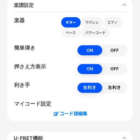
楽譜設定
楽器
ギター
ウクレレ
ピアノ
ベース
パワーコード
簡単弾き
ON
OFF
押さえ方表示
ON
OFF
利き手
右利き
左利き
マイコード設定
コード譜編集
U-FRET機能