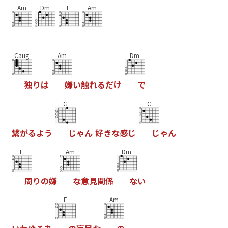
Am
Dm
E
Am
Caug
Am
Dm
独
り
は
嫌
い
触
れ
る
だ
け
で
G
C
繋
が
る
よ
う
じ
ゃ
ん
好
き
な
感
じ
じ
ゃ
ん
E
Am
Dm
周
り
の
嫌
な
意
見
関
係
な
い
E
Am