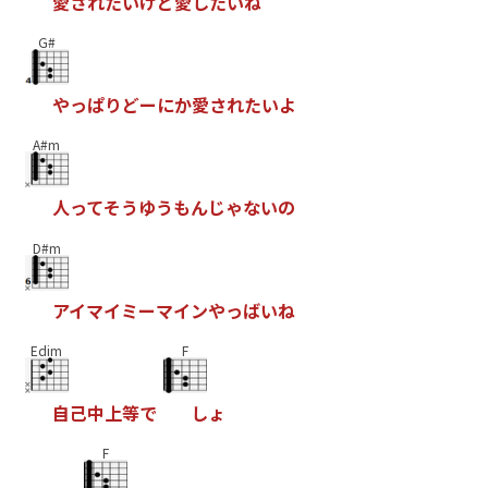
愛
さ
れ
た
い
け
ど
愛
し
た
い
ね
G#
や
っ
ぱ
り
ど
ー
に
か
愛
さ
れ
た
い
よ
A#m
人
っ
て
そ
う
ゆ
う
も
ん
じ
ゃ
な
い
の
D#m
ア
イ
マ
イ
ミ
ー
マ
イ
ン
や
っ
ば
い
ね
Edim
F
自
己
中
上
等
で
し
ょ
F