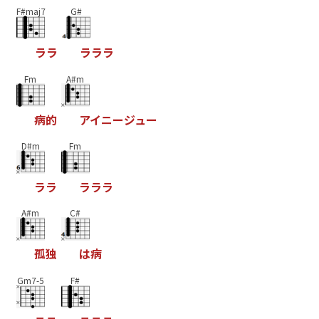
F#maj7
G#
ラ
ラ
ラ
ラ
ラ
Fm
A#m
病
的
ア
イ
ニ
ー
ジ
ュ
ー
D#m
Fm
ラ
ラ
ラ
ラ
ラ
A#m
C#
孤
独
は
病
Gm7-5
F#