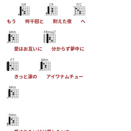
G#
C#
F/C
も
う
何
千
回
と
耐
え
た
夜
へ
A#m
F#maj7
愛
は
お
互
い
に
分
か
ら
ず
夢
中
に
F7
A#m
き
っ
と
涙
の
ア
イ
ワ
ナ
ム
チ
ュ
ー
A#m
D#m