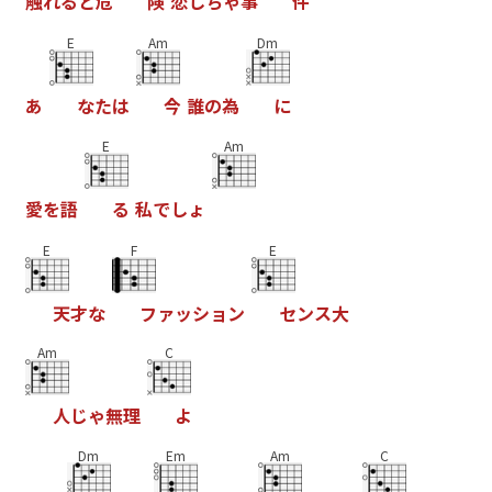
触
れ
る
と
危
険
恋
し
ち
ゃ
事
件
E
Am
Dm
あ
な
た
は
今
誰
の
為
に
E
Am
愛
を
語
る
私
で
し
ょ
E
F
E
天
才
な
フ
ァ
ッ
シ
ョ
ン
セ
ン
ス
大
Am
C
人
じ
ゃ
無
理
よ
Dm
Em
Am
C