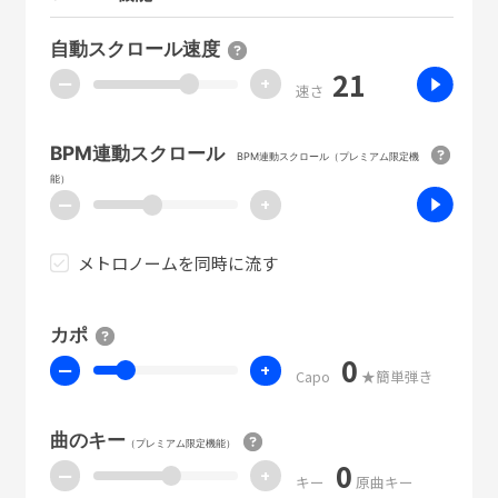
自動スクロール速度
21
ー
+
速さ
BPM連動スクロール
BPM連動スクロール（プレミアム限定機
能）
ー
+
メトロノームを同時に流す
カポ
0
ー
+
Capo
★簡単弾き
曲のキー
（プレミアム限定機能）
0
ー
+
キー
原曲キー