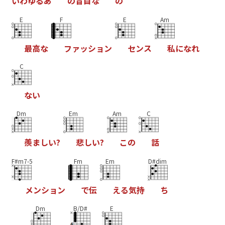
い
わ
ゆ
る
あ
の
盲
目
な
の
E
F
E
Am
最
高
な
フ
ァ
ッ
シ
ョ
ン
セ
ン
ス
私
に
な
れ
C
な
い
Dm
Em
Am
C
羨
ま
し
い
?
悲
し
い
?
こ
の
話
F#m7-5
Fm
Em
D#dim
メ
ン
シ
ョ
ン
で
伝
え
る
気
持
ち
Dm
B/D#
E