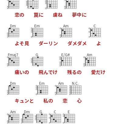
恋
の
罠
に
虜
ね
夢
中
に
Dm
Em
Am
C
よ
そ
見
ダ
ー
リ
ン
ダ
メ
ダ
メ
よ
Fmaj7
G
E/G#
Am
痛
い
の
飛
ん
で
け
残
る
の
愛
だ
け
Dm
Em
Am
N.C.
キ
ュ
ン
と
私
の
恋
心
Am
Dm
G
C
E