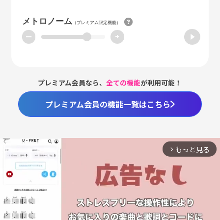
メトロノーム
（プレミアム限定機能）
ー
+
プレミアム会員なら、
全ての機能
が利用可能！
プレミアム会員の機能一覧はこちら
もっと見る
arrow_forward_ios