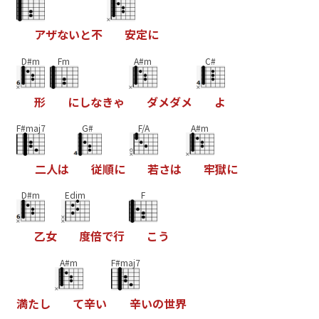
ア
ザ
な
い
と
不
安
定
に
D#m
Fm
A#m
C#
形
に
し
な
き
ゃ
ダ
メ
ダ
メ
よ
F#maj7
G#
F/A
A#m
二
人
は
従
順
に
若
さ
は
牢
獄
に
D#m
Edim
F
乙
女
度
倍
で
行
こ
う
A#m
F#maj7
満
た
し
て
辛
い
辛
い
の
世
界