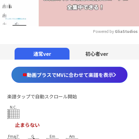
Powered by 
GliaStudios
Mute
通常ver
初心者ver
動画プラスでMVに合わせて楽譜を表示
楽譜タップで自動スクロール開始
N.C.
止
ま
ら
な
い
Fmaj7
G
Em
Am