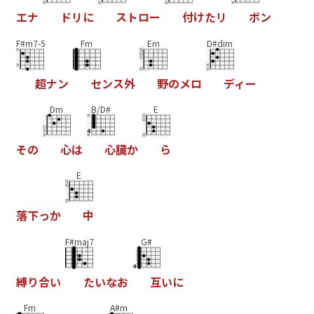
エ
ナ
ド
リ
に
ス
ト
ロ
ー
付
け
た
リ
ボ
ン
F#m7-5
Fm
Em
D#dim
超
ナ
ン
セ
ン
ス
外
野
の
メ
ロ
デ
ィ
ー
Dm
B/D#
E
そ
の
心
は
心
臓
か
ら
E
落
下
っ
か
中
F#maj7
G#
縛
り
合
い
た
い
な
お
互
い
に
Fm
A#m