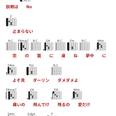
説
教
は
N
o
F
止
ま
ら
な
い
N.C.
F#maj7
N.C.
G#
N.C.
Fm
N.C.
A#m
恋
の
罠
に
虜
ね
夢
中
に
D#m
Fm
N.C.
よ
そ
見
ダ
ー
リ
ン
ダ
メ
ダ
メ
よ
F#maj7
G#
F/A
A#m
痛
い
の
飛
ん
で
け
残
る
の
愛
だ
け
D#m
Edim
F