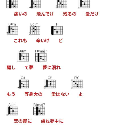
痛
い
の
飛
ん
で
け
残
る
の
愛
だ
け
D#m
Edim
F
こ
れ
も
辛
い
け
ど
A#m
F#maj7
騙
し
て
夢
夢
に
溺
れ
G#
C#
F/C
も
う
等
身
大
の
愛
は
な
い
よ
A#m
F#maj7
恋
の
罠
に
虜
ね
夢
中
に