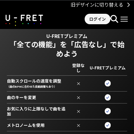
旧デザインに切り替える
ログイン
U-FRETプレミアム
「全ての機能」を
「広告なし」で始
めよう
登録な
U-FRETプレミアム
し
自動スクロールの速度を調整
×
（曲のBPMに合わせた自動調整もあり）
曲のキーを変更
×
お気に入りに上限なしで曲を追
×
加
メトロノームを使用
×