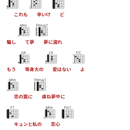
こ
れ
も
辛
い
け
ど
A#m
F#maj7
騙
し
て
夢
夢
に
溺
れ
G#
C#
F/C
も
う
等
身
大
の
愛
は
な
い
よ
A#m
F#maj7
恋
の
罠
に
虜
ね
夢
中
に
F7
A#m
Fm7
キ
ュ
ン
と
私
の
恋
心