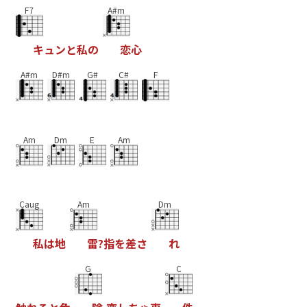
F7
A#m
キ
ュ
ン
と
私
の
恋
心
A#m
D#m
G#
C#
F
Am
Dm
E
Am
Caug
Am
Dm
私
は
地
雷
?
指
を
差
さ
れ
G
C