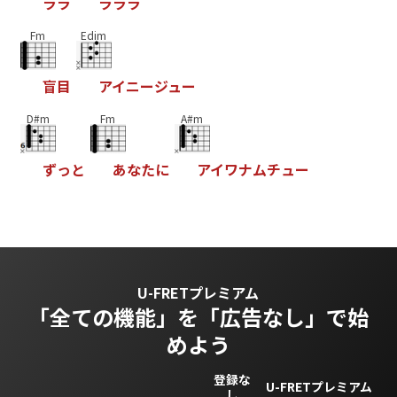
ラ
ラ
ラ
ラ
ラ
Fm
Edim
盲
目
ア
イ
ニ
ー
ジ
ュ
ー
D#m
Fm
A#m
ず
っ
と
あ
な
た
に
ア
イ
ワ
ナ
ム
チ
ュ
ー
U-FRETプレミアム
「全ての機能」を
「広告なし」で始
めよう
登録な
U-FRETプレミアム
し