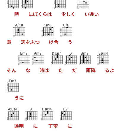
時
に
ぼ
く
ら
は
少
し
く
い
違
い
A/C#
Cm6
G/B
意
志
を
ぶ
つ
け
合
う
Em7
Am7
Dsus4
D
Bm7
Esus4
そ
ん
な
時
は
た
だ
雨
降
る
よ
Em7
う
に
Asus4
A
Dsus4
D7
透
明
に
丁
寧
に