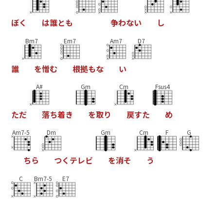
ぼ
く
は
誰
と
も
争
わ
な
い
し
Bm7
Em7
Am7
D7
誰
を
憎
む
根
拠
も
な
い
A#
Gm
Cm
Fsus4
た
だ
落
ち
着
き
を
取
り
戻
す
た
め
Am7-5
Dm
Gm
Cm
F
G
ち
ら
つ
く
テ
レ
ビ
を
消
そ
う
C
Bm7-5
E7