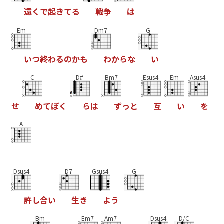
遠
く
で
起
き
て
る
戦
争
は
Em
Dm7
G
い
つ
終
わ
る
の
か
も
わ
か
ら
な
い
C
D#
Bm7
Esus4
Em
Asus4
せ
め
て
ぼ
く
ら
は
ず
っ
と
互
い
を
A
Dsus4
D7
Gsus4
G
許
し
合
い
生
き
よ
う
Bm
Em7
Am7
Dsus4
D/C