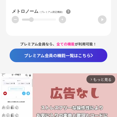
メトロノーム
（プレミアム限定機能）
ー
+
プレミアム会員なら、
全ての機能
が利用可能！
プレミアム会員の機能一覧はこちら
もっと見る
arrow_forward_ios