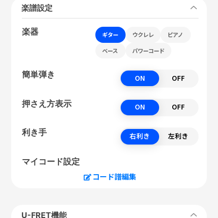
楽譜設定
楽器
ギター
ウクレレ
ピアノ
ベース
パワーコード
簡単弾き
ON
OFF
押さえ方表示
ON
OFF
利き手
右利き
左利き
マイコード設定
コード譜編集
U-FRET機能