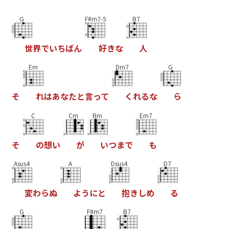
G
F#m7-5
B7
世
界
で
い
ち
ば
ん
好
き
な
人
Em
Dm7
G
そ
れ
は
あ
な
た
と
言
っ
て
く
れ
る
な
ら
C
Cm
Bm
Em7
そ
の
想
い
が
い
つ
ま
で
も
Asus4
A
Dsus4
D7
変
わ
ら
ぬ
よ
う
に
と
抱
き
し
め
る
G
F#m7
B7