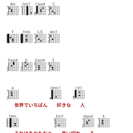
Am
Gm7
Csus4
C
F
Fm6
C/E
Am7
Dsus4
D
Esus4
E
A
G#m7
C#7
世
界
で
い
ち
ば
ん
好
き
な
人
F#m
Em7
Asus4
A
そ
れ
は
あ
な
た
だ
と
言
い
切
れ
る