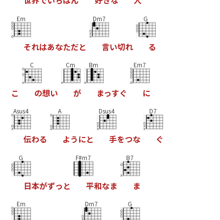
世
界
で
い
ち
ば
ん
好
き
な
人
Em
Dm7
G
そ
れ
は
あ
な
た
だ
と
言
い
切
れ
る
C
Cm
Bm
Em7
こ
の
想
い
が
ま
っ
す
ぐ
に
Asus4
A
Dsus4
D7
伝
わ
る
よ
う
に
と
手
を
つ
な
ぐ
G
F#m7
B7
日
本
が
ず
っ
と
平
和
な
ま
ま
Em
Dm7
G