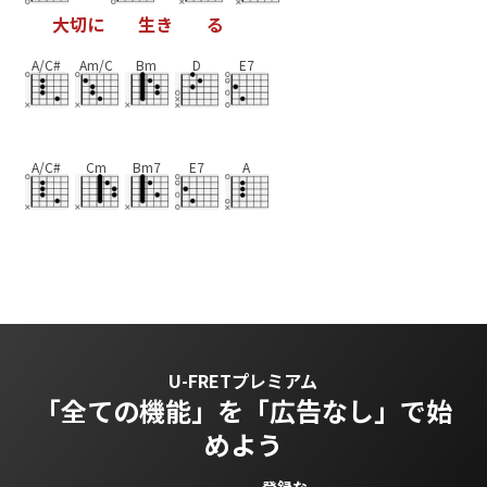
大
切
に
生
き
る
A/C#
Am/C
Bm
D
E7
A/C#
Cm
Bm7
E7
A
U-FRETプレミアム
「全ての機能」を
「広告なし」で始
めよう
登録な