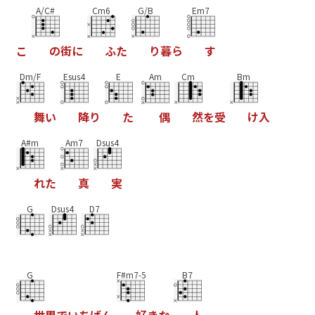
A/C#
Cm6
G/B
Em7
こ
の
街
に
ふ
た
り
暮
ら
す
Dm/F
Esus4
E
Am
Cm
Bm
舞
い
降
り
た
偶
然
を
受
け
入
A#m
Am7
Dsus4
れ
た
真
実
G
Dsus4
D7
G
F#m7-5
B7