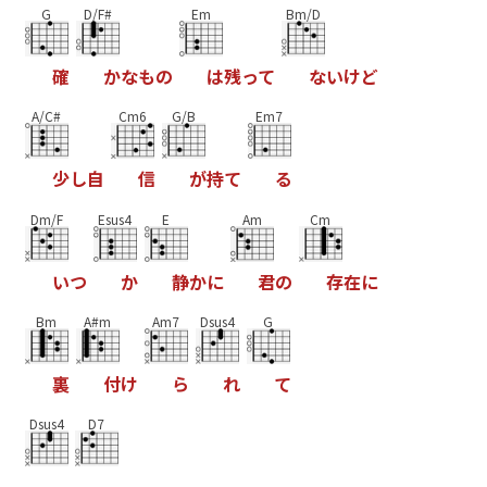
G
D/F#
Em
Bm/D
確
か
な
も
の
は
残
っ
て
な
い
け
ど
A/C#
Cm6
G/B
Em7
少
し
自
信
が
持
て
る
Dm/F
Esus4
E
Am
Cm
い
つ
か
静
か
に
君
の
存
在
に
Bm
A#m
Am7
Dsus4
G
裏
付
け
ら
れ
て
Dsus4
D7