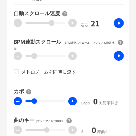
自動スクロール速度
21
ー
+
速さ
BPM連動スクロール
BPM連動スクロール（プレミアム限定機
能）
ー
+
メトロノームを同時に流す
カポ
0
ー
+
Capo
★簡単弾き
曲のキー
（プレミアム限定機能）
0
ー
+
キー
原曲キー