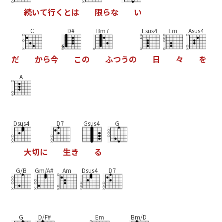
続
い
て
行
く
と
は
限
ら
な
い
C
D#
Bm7
Esus4
Em
Asus4
だ
か
ら
今
こ
の
ふ
つ
う
の
日
々
を
A
Dsus4
D7
Gsus4
G
大
切
に
生
き
る
G/B
Gm/A#
Am
Dsus4
D7
G
D/F#
Em
Bm/D