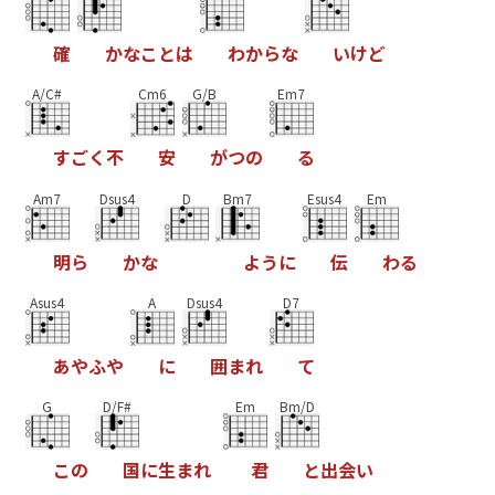
確
か
な
こ
と
は
わ
か
ら
な
い
け
ど
A/C#
Cm6
G/B
Em7
す
ご
く
不
安
が
つ
の
る
Am7
Dsus4
D
Bm7
Esus4
Em
明
ら
か
な
よ
う
に
伝
わ
る
Asus4
A
Dsus4
D7
あ
や
ふ
や
に
囲
ま
れ
て
G
D/F#
Em
Bm/D
こ
の
国
に
生
ま
れ
君
と
出
会
い