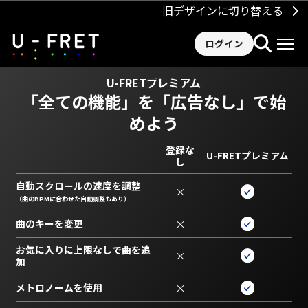
旧デザインに切り替える
ログイン
U-FRETプレミアム
「全ての機能」を
「広告なし」で始
めよう
登録な
U-FRETプレミアム
し
自動スクロールの速度を調整
×
（曲のBPMに合わせた自動調整もあり）
曲のキーを変更
×
お気に入りに上限なしで曲を追
×
加
メトロノームを使用
×