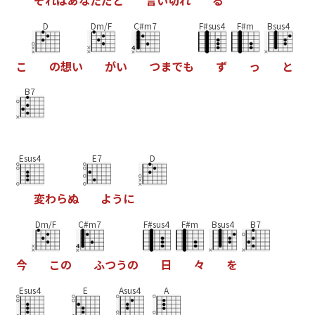
D
Dm/F
C#m7
F#sus4
F#m
Bsus4
こ
の
想
い
が
い
つ
ま
で
も
ず
っ
と
B7
Esus4
E7
D
変
わ
ら
ぬ
よ
う
に
Dm/F
C#m7
F#sus4
F#m
Bsus4
B7
今
こ
の
ふ
つ
う
の
日
々
を
Esus4
E
Asus4
A