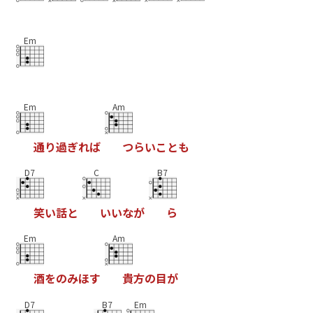
Em
Em
Am
通
り
過
ぎ
れ
ば
つ
ら
い
こ
と
も
D7
C
B7
笑
い
話
と
い
い
な
が
ら
Em
Am
酒
を
の
み
ほ
す
貴
方
の
目
が
D7
B7
Em