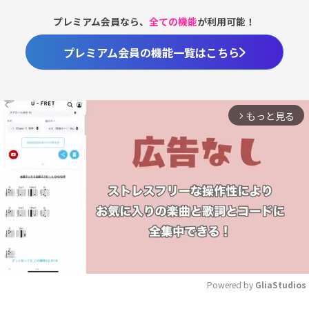
プレミアム会員なら、
全ての機能
が利用可能！
プレミアム会員の機能一覧はこちら
もっと見る
arrow_forward_ios
Powered by 
GliaStudios