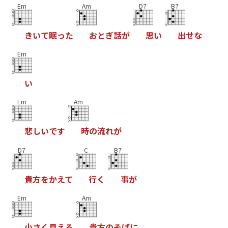
Em
Am
D7
B7
き
い
て
眠
っ
た
お
と
ぎ
話
が
思
い
出
せ
な
Em
い
Em
Am
悲
し
い
で
す
時
の
流
れ
が
D7
C
B7
貴
方
を
か
え
て
行
く
事
が
Em
Am
小
さ
く
見
え
る
貴
方
の
そ
ば
に