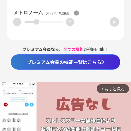
メトロノーム
（プレミアム限定機能）
ー
+
プレミアム会員なら、
全ての機能
が利用可能！
プレミアム会員の機能一覧はこちら
もっと見る
arrow_forward_ios