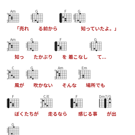
Am
G
F
G
「
売
れ
る
前
か
ら
知
っ
て
い
た
よ
。
」
Am
G
F
G
知
っ
た
か
ぶ
り
を
着
こ
な
し
て
.
.
.
C
G
Am
Em
風
が
吹
か
な
い
そ
ん
な
場
所
で
も
F
C/E
F
Dm7/G
ぼ
く
た
ち
が
走
る
な
ら
感
じ
る
事
が
出
G