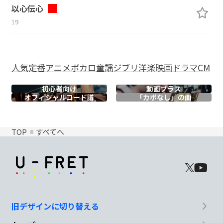
以心伝心
19
人気
定番
アニメ
ボカロ
童謡
ジブリ
洋楽
映画
ドラマ
CM
初心者向け
動画プラス
オフィシャル
コード譜
「カポなし」の曲
TOP
すべてへ
旧デザインに切り替える