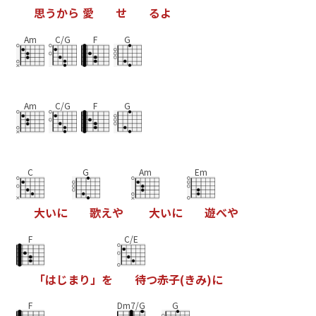
思
う
か
ら
愛
せ
る
よ
Am
C/G
F
G
Am
C/G
F
G
C
G
Am
Em
大
い
に
歌
え
や
大
い
に
遊
べ
や
F
C/E
「
は
じ
ま
り
」
を
待
つ
赤
子
(
き
み
)
に
F
Dm7/G
G