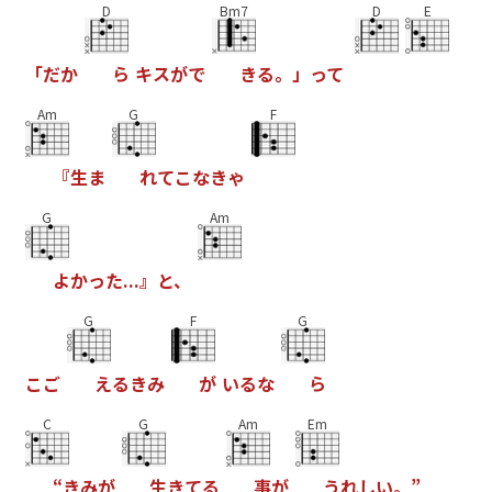
D
Bm7
D
E
「
だ
か
ら
キ
ス
が
で
き
る
。
」
っ
て
Am
G
F
『
生
ま
れ
て
こ
な
き
ゃ
G
Am
よ
か
っ
た
.
.
.
』
と
、
G
F
G
こ
ご
え
る
き
み
が
い
る
な
ら
C
G
Am
Em
“
き
み
が
生
き
て
る
事
が
う
れ
し
い
。
”