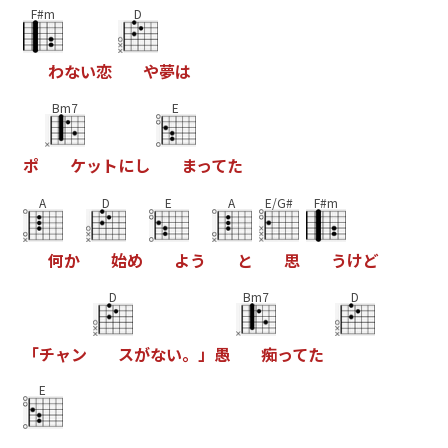
F#m
D
わ
な
い
恋
や
夢
は
Bm7
E
ポ
ケ
ッ
ト
に
し
ま
っ
て
た
A
D
E
A
E/G#
F#m
何
か
始
め
よ
う
と
思
う
け
ど
D
Bm7
D
「
チ
ャ
ン
ス
が
な
い
。
」
愚
痴
っ
て
た
E