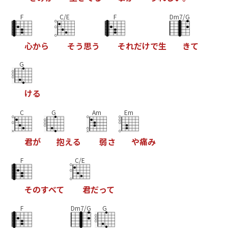
F
C/E
F
Dm7/G
心
か
ら
そ
う
思
う
そ
れ
だ
け
で
生
き
て
G
け
る
C
G
Am
Em
君
が
抱
え
る
弱
さ
や
痛
み
F
C/E
そ
の
す
べ
て
君
だ
っ
て
F
Dm7/G
G