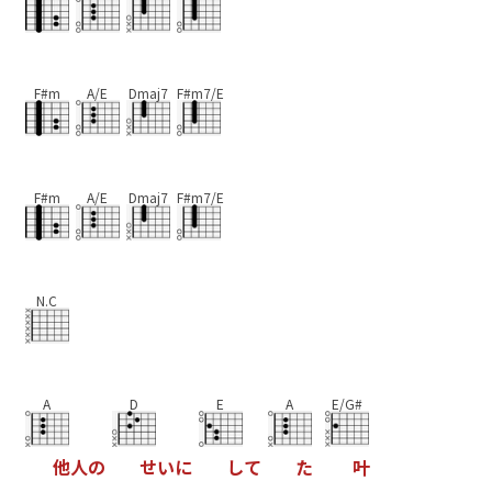
F#m
A/E
Dmaj7
F#m7/E
F#m
A/E
Dmaj7
F#m7/E
N.C
A
D
E
A
E/G#
他
人
の
せ
い
に
し
て
た
叶