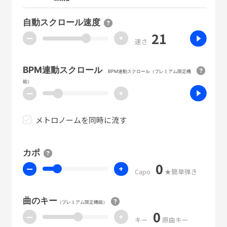
自動スクロール速度
21
ー
+
速さ
BPM連動スクロール
BPM連動スクロール（プレミアム限定機
能）
ー
+
メトロノームを同時に流す
カポ
0
ー
+
Capo
★簡単弾き
曲のキー
（プレミアム限定機能）
0
ー
+
キー
原曲キー