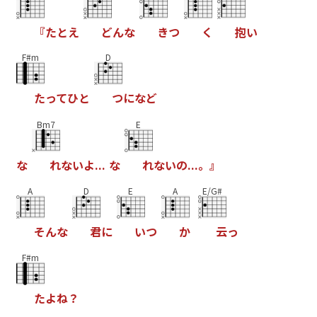
『
た
と
え
ど
ん
な
き
つ
く
抱
い
F#m
D
た
っ
て
ひ
と
つ
に
な
ど
Bm7
E
な
れ
な
い
よ
.
.
.
な
れ
な
い
の
.
.
.
。
』
A
D
E
A
E/G#
そ
ん
な
君
に
い
つ
か
云
っ
F#m
た
よ
ね
？