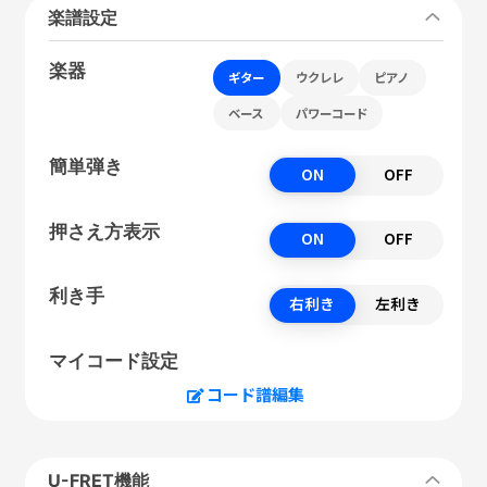
楽譜設定
楽器
ギター
ウクレレ
ピアノ
ベース
パワーコード
簡単弾き
ON
OFF
押さえ方表示
ON
OFF
利き手
右利き
左利き
マイコード設定
コード譜編集
U-FRET機能