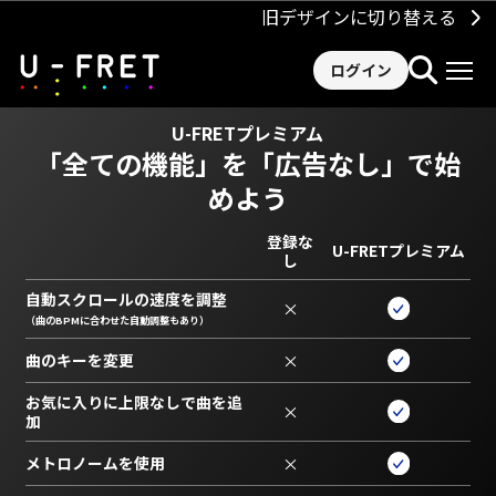
旧デザインに切り替える
ログイン
U-FRETプレミアム
「全ての機能」を
「広告なし」で始
めよう
登録な
U-FRETプレミアム
し
自動スクロールの速度を調整
×
（曲のBPMに合わせた自動調整もあり）
曲のキーを変更
×
お気に入りに上限なしで曲を追
×
加
メトロノームを使用
×