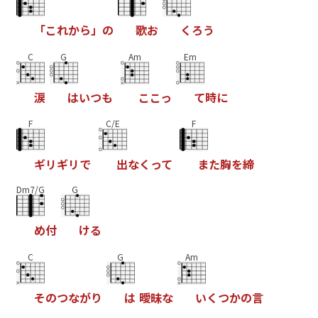
「
こ
れ
か
ら
」
の
歌
お
く
ろ
う
C
G
Am
Em
涙
は
い
つ
も
こ
こ
っ
て
時
に
F
C/E
F
ギ
リ
ギ
リ
で
出
な
く
っ
て
ま
た
胸
を
締
Dm7/G
G
め
付
け
る
C
G
Am
そ
の
つ
な
が
り
は
曖
昧
な
い
く
つ
か
の
言