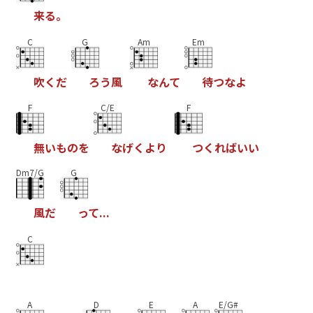
来
る
。
C
G
Am
Em
吹
く
だ
ろ
う
風
な
ん
て
待
つ
な
よ
F
C/E
F
無
い
も
の
を
な
げ
く
よ
り
つ
く
れ
ば
い
い
Dm7/G
G
風
だ
っ
て
.
.
.
C
A
D
E
A
E/G#