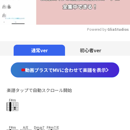
Powered by 
GliaStudios
Mute
通常ver
初心者ver
動画プラスでMVに合わせて楽譜を表示
楽譜タップで自動スクロール開始
F#m
F#m
A/E
Dmaj7
F#m7/E