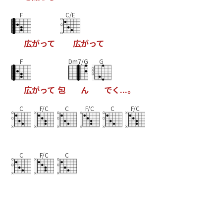
F
C/E
広
が
っ
て
広
が
っ
て
F
Dm7/G
G
広
が
っ
て
包
ん
で
く
.
.
.
。
C
F/C
C
F/C
C
F/C
C
F/C
C