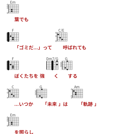
Em
葉
で
も
F
C/E
「
ゴ
ミ
だ
.
.
.
」
っ
て
呼
ば
れ
て
も
F
Dm7/G
G
ぼ
く
た
ち
を
強
く
す
る
C
G
Am
.
.
.
い
つ
か
「
未
来
」
は
「
軌
跡
」
Em
を
照
ら
し