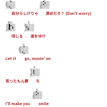
自
分
ら
し
け
り
ゃ
満
点
だ
ろ
？
(
D
o
n
'
t
w
o
r
r
y
)
Bm
E
信
じ
る
道
を
ゆ
け
G
L
e
t
i
t
g
o
,
m
o
v
i
n
'
o
n
A
笑
っ
た
も
ん
勝
ち
D
I
'
l
l
m
a
k
e
y
o
u
s
m
i
l
e