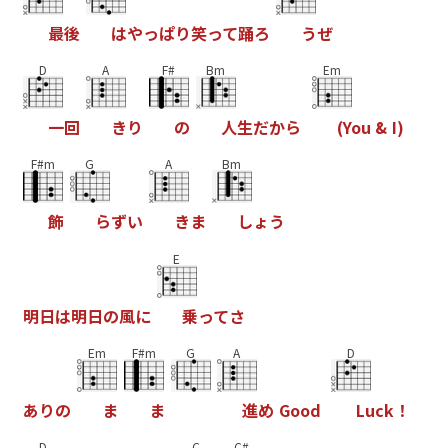
最
後
は
や
っ
ぱ
り
笑
っ
て
踊
ろ
う
ぜ
D
A
F#
Bm
Em
一
回
き
り
の
人
生
だ
か
ら
(
Y
o
u
&
I
)
F#m
G
A
Bm
飾
ら
ず
い
き
ま
し
ょ
う
E
明
日
は
明
日
の
風
に
乗
っ
て
さ
Em
F#m
G
A
D
あ
り
の
ま
ま
進
め
G
o
o
d
L
u
c
k
！
D
C
C#