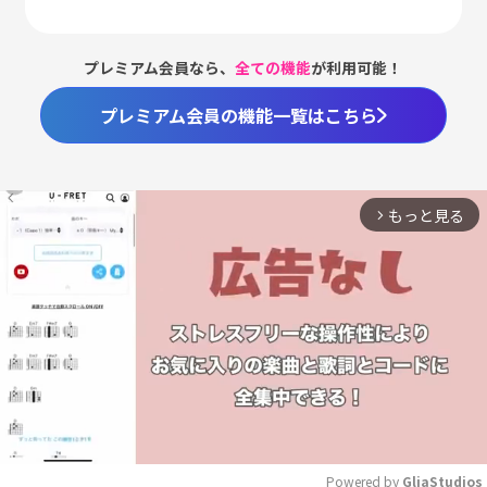
プレミアム会員なら、
全ての機能
が利用可能！
プレミアム会員の機能一覧はこちら
もっと見る
arrow_forward_ios
Powered by 
GliaStudios