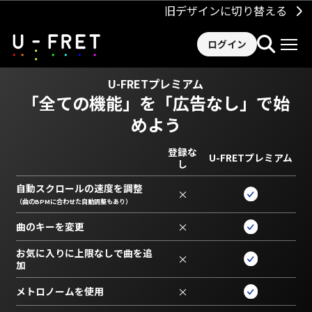
旧デザインに切り替える
ログイン
U-FRETプレミアム
「全ての機能」を
「広告なし」で始
めよう
登録な
U-FRETプレミアム
し
自動スクロールの速度を調整
×
（曲のBPMに合わせた自動調整もあり）
曲のキーを変更
×
お気に入りに上限なしで曲を追
×
加
メトロノームを使用
×