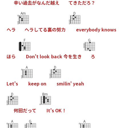
辛
い
過
去
が
な
ん
だ
越
え
て
き
た
だ
ろ
？
Am
D
ヘ
ラ
ヘ
ラ
し
て
る
裏
の
努
力
e
v
e
r
y
b
o
d
y
k
n
o
w
s
F
G
ほ
ら
D
o
n
'
t
l
o
o
k
b
a
c
k
今
を
生
き
ろ
A
D
L
e
t
'
s
k
e
e
p
o
n
s
m
i
l
i
n
'
y
e
a
h
D
Bm
何
回
だ
っ
て
I
t
'
s
O
K
！
A
G
A