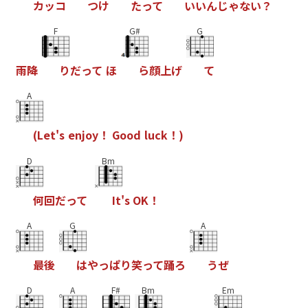
カ
ッ
コ
つ
け
た
っ
て
い
い
ん
じ
ゃ
な
い
？
F
G#
G
雨
降
り
だ
っ
て
ほ
ら
顔
上
げ
て
A
(
L
e
t
'
s
e
n
j
o
y
！
G
o
o
d
l
u
c
k
！
)
D
Bm
何
回
だ
っ
て
I
t
'
s
O
K
！
A
G
A
最
後
は
や
っ
ぱ
り
笑
っ
て
踊
ろ
う
ぜ
D
A
F#
Bm
Em