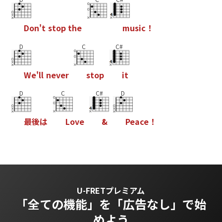
D
o
n
'
t
s
t
o
p
t
h
e
m
u
s
i
c
！
D
C
C#
W
e
'
l
l
n
e
v
e
r
s
t
o
p
i
t
D
C
C#
D
最
後
は
L
o
v
e
&
P
e
a
c
e
！
U-FRETプレミアム
「全ての機能」を
「広告なし」で始
めよう