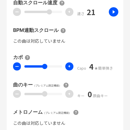
自動スクロール速度
21
ー
+
速さ
BPM連動スクロール
この曲は対応していません
カポ
4
ー
+
Capo
★簡単弾き
曲のキー
（プレミアム限定機能）
0
ー
+
キー
原曲キー
メトロノーム
（プレミアム限定機能）
この曲は対応していません