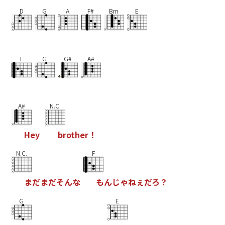
D
G
A
F#
Bm
E
F
G
G#
A#
A#
N.C.
H
e
y
b
r
o
t
h
e
r
！
N.C.
F
ま
だ
ま
だ
そ
ん
な
も
ん
じ
ゃ
ね
ぇ
だ
ろ
？
G
E