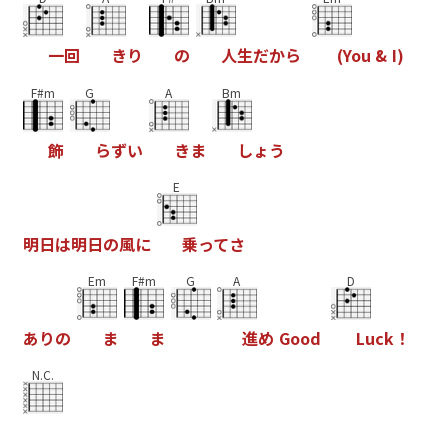
一
回
き
り
の
人
生
だ
か
ら
(
Y
o
u
&
I
)
F#m
G
A
Bm
飾
ら
ず
い
き
ま
し
ょ
う
E
明
日
は
明
日
の
風
に
乗
っ
て
さ
Em
F#m
G
A
D
あ
り
の
ま
ま
進
め
G
o
o
d
L
u
c
k
！
N.C.