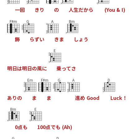
一
回
き
り
の
人
生
だ
か
ら
(
Y
o
u
&
I
)
F#m
G
A
Bm
飾
ら
ず
い
き
ま
し
ょ
う
E
明
日
は
明
日
の
風
に
乗
っ
て
さ
Em
F#m
G
A
D
あ
り
の
ま
ま
進
め
G
o
o
d
L
u
c
k
！
Bm
E
0
点
も
1
0
0
点
で
も
(
A
h
)
G
D