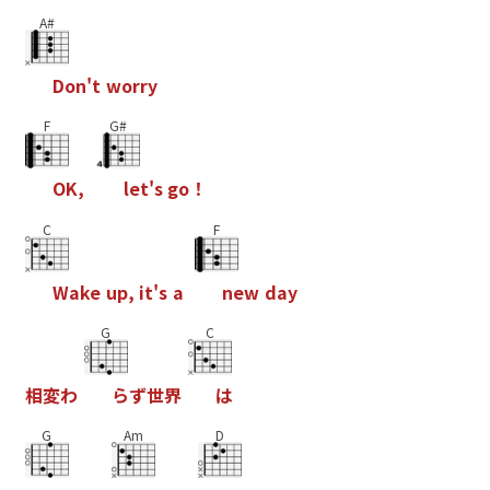
A#
D
o
n
'
t
w
o
r
r
y
F
G#
O
K
,
l
e
t
'
s
g
o
！
C
F
W
a
k
e
u
p
,
i
t
'
s
a
n
e
w
d
a
y
G
C
相
変
わ
ら
ず
世
界
は
G
Am
D