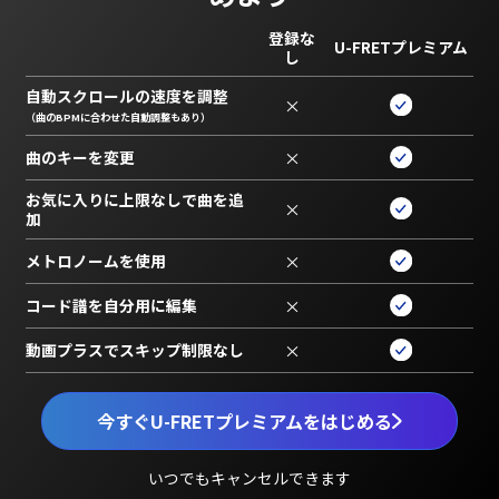
登録な
U-FRETプレミアム
し
自動スクロールの速度を調整
×
（曲のBPMに合わせた自動調整もあり）
曲のキーを変更
×
お気に入りに上限なしで曲を追
×
加
メトロノームを使用
×
コード譜を自分用に編集
×
動画プラスでスキップ制限なし
×
今すぐU-FRETプレミアムをはじめる
いつでもキャンセルできます