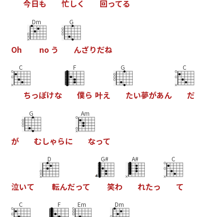
今
日
も
忙
し
く
回
っ
て
る
Dm
G
O
h
n
o
う
ん
ざ
り
だ
ね
C
F
G
C
ち
っ
ぽ
け
な
僕
ら
叶
え
た
い
夢
が
あ
ん
だ
G
Am
が
む
し
ゃ
ら
に
な
っ
て
D
G#
A#
C
泣
い
て
転
ん
だ
っ
て
笑
わ
れ
た
っ
て
C
F
Em
Dm