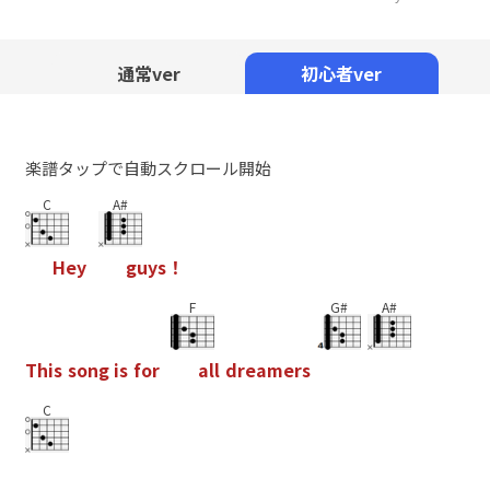
Mute
通常ver
初心者ver
楽譜タップで自動スクロール開始
C
A#
H
e
y
g
u
y
s
！
F
G#
A#
T
h
i
s
s
o
n
g
i
s
f
o
r
a
l
l
d
r
e
a
m
e
r
s
C