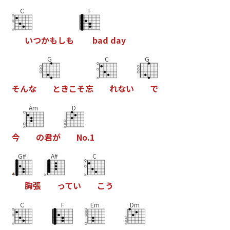
C
F
い
つ
か
も
し
も
b
a
d
d
a
y
G
C
G
そ
ん
な
と
き
こ
そ
忘
れ
な
い
で
Am
D
今
の
君
が
N
o
.
1
G#
A#
C
胸
張
っ
て
い
こ
う
C
F
Em
Dm