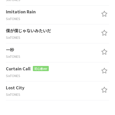
Imitation Rain
SixTONES
僕が僕じゃないみたいだ
SixTONES
一秒
SixTONES
Curtain Call
初心者ver
SixTONES
Lost City
SixTONES