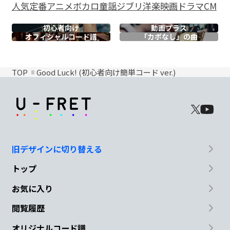
人気
定番
アニメ
ボカロ
童謡
ジブリ
洋楽
映画
ドラマ
CM
初心者向け
動画プラス
オフィシャル
コード譜
「カポなし」の曲
TOP
Good Luck! (初心者向け簡単コード ver.)
旧デザインに切り替える
トップ
お気に入り
閲覧履歴
オリジナルコード譜