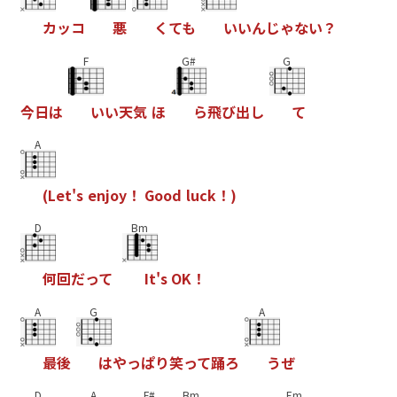
カ
ッ
コ
悪
く
て
も
い
い
ん
じ
ゃ
な
い
？
F
G#
G
今
日
は
い
い
天
気
ほ
ら
飛
び
出
し
て
A
(
L
e
t
'
s
e
n
j
o
y
！
G
o
o
d
l
u
c
k
！
)
D
Bm
何
回
だ
っ
て
I
t
'
s
O
K
！
A
G
A
最
後
は
や
っ
ぱ
り
笑
っ
て
踊
ろ
う
ぜ
D
A
F#
Bm
Em