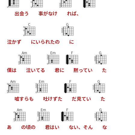
出
会
う
事
が
な
け
れ
ば
、
C
G
泣
か
ず
に
い
ら
れ
た
の
に
Am
Em
F
G
僕
は
泣
い
て
る
君
に
黙
っ
て
い
た
Am
Em
F
G
嘘
す
ら
も
吐
け
ず
た
だ
見
て
い
た
Am
Em
F
G
あ
の
頃
の
君
は
い
な
い
、
そ
ん
な