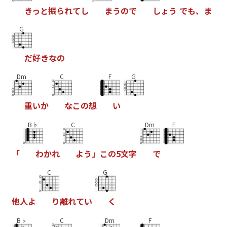
き
っ
と
振
ら
れ
て
し
ま
う
の
で
し
ょ
う
で
も
、
ま
G
だ
好
き
な
の
Dm
C
F
G
重
い
か
な
こ
の
想
い
B♭
C
Dm
F
「
わ
か
れ
よ
う
」
こ
の
5
文
字
で
C
G
他
人
よ
り
離
れ
て
い
く
B♭
C
Dm
F