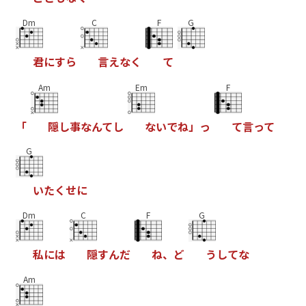
Dm
C
F
G
君
に
す
ら
言
え
な
く
て
Am
Em
F
「
隠
し
事
な
ん
て
し
な
い
で
ね
」
っ
て
言
っ
て
G
い
た
く
せ
に
Dm
C
F
G
私
に
は
隠
す
ん
だ
ね
、
ど
う
し
て
な
Am