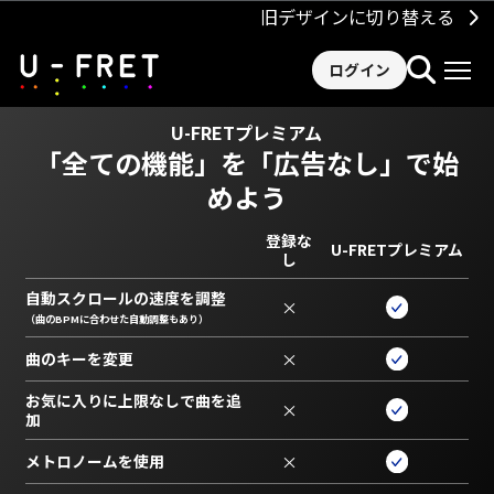
旧デザインに切り替える
ログイン
U-FRETプレミアム
「全ての機能」を
「広告なし」で始
めよう
登録な
U-FRETプレミアム
し
自動スクロールの速度を調整
×
（曲のBPMに合わせた自動調整もあり）
曲のキーを変更
×
お気に入りに上限なしで曲を追
×
加
メトロノームを使用
×