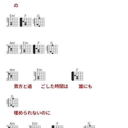
の
Em
F
G
Am
Em
F
G
Am
Em
F
貴
方
と
過
ご
し
た
時
間
は
誰
に
も
G
埋
め
ら
れ
な
い
の
に
Am
Em
F
G