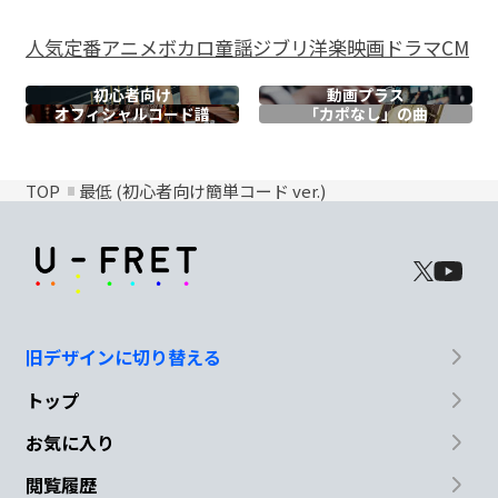
人気
定番
アニメ
ボカロ
童謡
ジブリ
洋楽
映画
ドラマ
CM
初心者向け
動画プラス
オフィシャル
コード譜
「カポなし」の曲
TOP
最低 (初心者向け簡単コード ver.)
旧デザインに切り替える
トップ
お気に入り
閲覧履歴