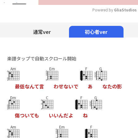
Powered by 
GliaStudios
Mute
通常ver
初心者ver
楽譜タップで自動スクロール開始
Am
Em
F
G
最
低
な
ん
て
言
わ
せ
な
い
で
あ
な
た
の
影
Dm
C
F
G
傷
つ
い
て
も
い
い
ん
だ
よ
ね
Am
Em
F