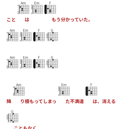
Am
Em
F
こ
と
は
も
う
分
か
っ
て
い
た
。
Am
Em
F
G
Am
Em
F
G
Am
Em
F
降
り
積
も
っ
て
し
ま
っ
た
不
満
達
は
、
消
え
る
G
こ
と
も
な
く