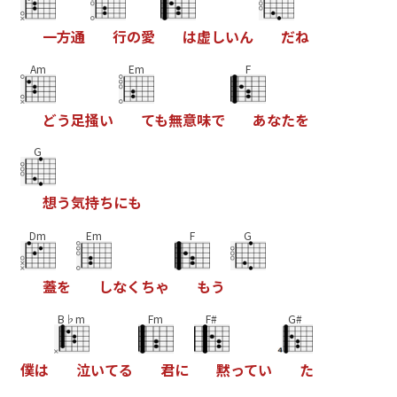
一
方
通
行
の
愛
は
虚
し
い
ん
だ
ね
Am
Em
F
ど
う
足
掻
い
て
も
無
意
味
で
あ
な
た
を
G
想
う
気
持
ち
に
も
Dm
Em
F
G
蓋
を
し
な
く
ち
ゃ
も
う
B♭m
Fm
F#
G#
僕
は
泣
い
て
る
君
に
黙
っ
て
い
た