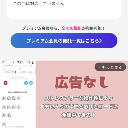
この曲は対応していません
プレミアム会員なら、
全ての機能
が利用可能！
プレミアム会員の機能一覧はこちら
もっと見る
arrow_forward_ios