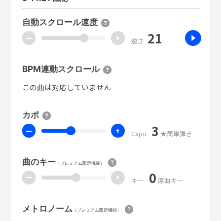
自動スクロール速度
21
ー
+
速さ
BPM連動スクロール
この曲は対応していません
カポ
3
ー
+
Capo
★簡単弾き
曲のキー
（プレミアム限定機能）
0
ー
+
キー
原曲キー
メトロノーム
（プレミアム限定機能）