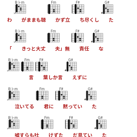
B♭m
Fm
F#
G#
わ
が
ま
ま
も
聴
か
ず
立
ち
尽
く
し
た
B♭m
Fm
F#
G#
「
き
っ
と
大
丈
夫
」
無
責
任
な
B♭m
Fm
F#
G#
言
葉
し
か
言
え
ず
に
B♭m
Fm
F#
G#
泣
い
て
る
君
に
黙
っ
て
い
た
B♭m
Fm
F#
G#
嘘
す
ら
も
吐
け
ず
た
だ
見
て
い
た