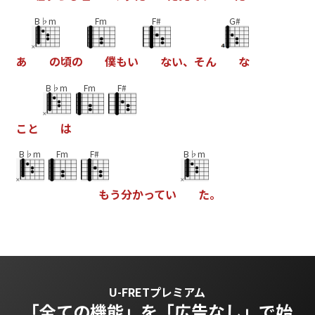
B♭m
Fm
F#
G#
あ
の
頃
の
僕
も
い
な
い
、
そ
ん
な
B♭m
Fm
F#
こ
と
は
B♭m
Fm
F#
B♭m
も
う
分
か
っ
て
い
た
。
U-FRETプレミアム
「全ての機能」を
「広告なし」で始