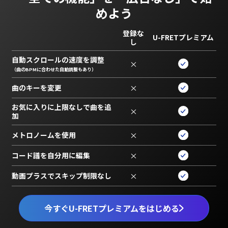
めよう
登録な
U-FRETプレミアム
し
自動スクロールの速度を調整
×
（曲のBPMに合わせた自動調整もあり）
曲のキーを変更
×
お気に入りに上限なしで曲を追
×
加
メトロノームを使用
×
コード譜を自分用に編集
×
動画プラスでスキップ制限なし
×
今すぐU-FRETプレミアムをはじめる