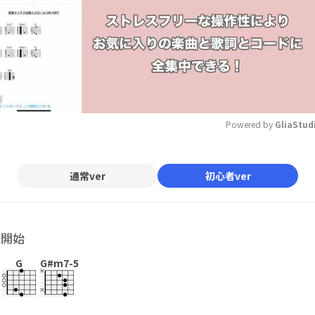
Powered by 
GliaStud
Mute
通常ver
初心者ver
ル開始
G
G#m7-5