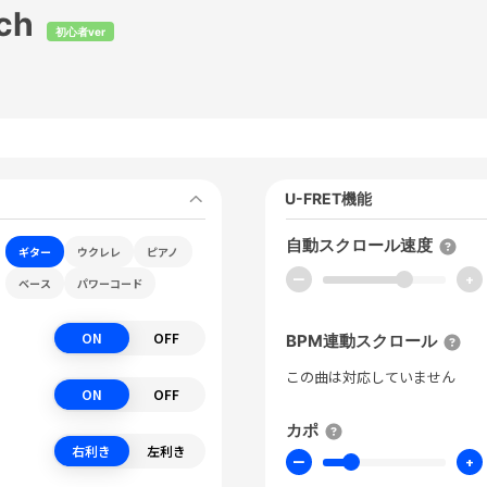
ach
初心者ver
U-FRET機能
自動スクロール速度
ギター
ウクレレ
ピアノ
ー
+
ベース
パワーコード
ON
OFF
BPM連動スクロール
この曲は対応していません
ON
OFF
カポ
右利き
左利き
ー
+