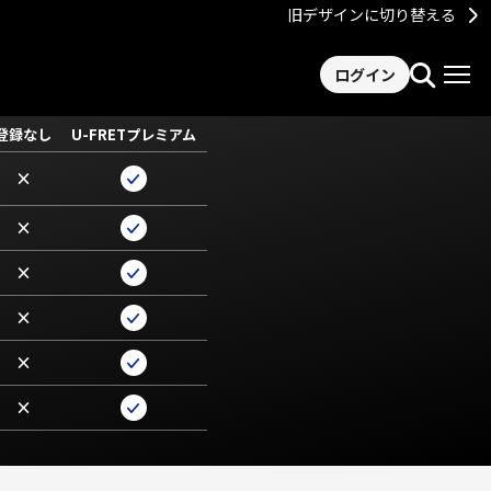
旧デザインに切り替える
ログイン
登録なし
U-FRETプレミアム
×
×
×
×
×
×