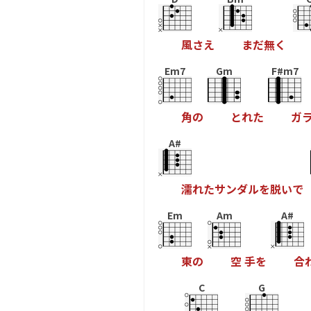
風
さ
え
ま
だ
無
く
Em7
Gm
F#m7
角
の
と
れ
た
ガ
A#
濡
れ
た
サ
ン
ダ
ル
を
脱
い
で
Em
Am
A#
東
の
空
手
を
合
C
G