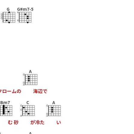
G
G#m7-5
A
ク
ロ
ー
ム
の
海
辺
で
Bm7
C
A
む
砂
が
冷
た
い
G
A