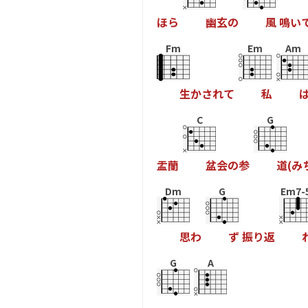
ほ
ら
幽
玄
の
風
鳴
い
Fm
Em
Am
生
か
さ
れ
て
私
C
G
盂
蘭
盆
会
の
参
道
(
み
Dm
G
Em7-
思
わ
ず
振
り
返
G
A