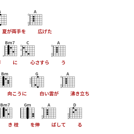
G
A
夏
が
両
手
を
広
げ
た
Bm7
C
A
声
に
心
さ
す
ら
う
Bm
G
A
向
こ
う
に
白
い
雲
が
沸
き
立
ち
Bm7
Gm
A
D
き
枝
を
伸
ば
し
て
る