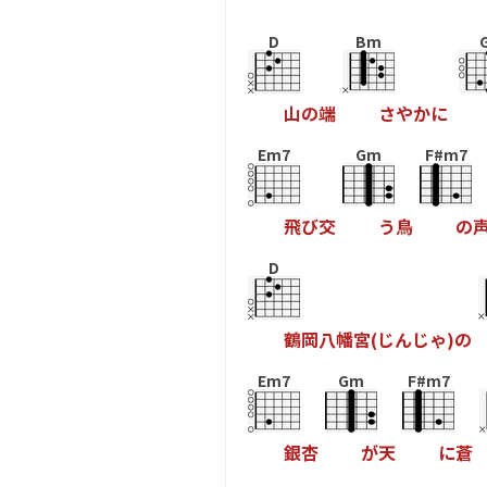
D
Bm
山
の
端
さ
や
か
に
Em7
Gm
F#m7
飛
び
交
う
鳥
の
D
鶴
岡
八
幡
宮
(
じ
ん
じ
ゃ
)
の
Em7
Gm
F#m7
銀
杏
が
天
に
蒼