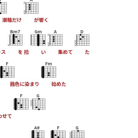
潮
騒
だ
け
が
響
く
Bm7
Gm
A
D
ラ
ス
を
拾
い
集
め
て
た
F
Fm
茜
色
に
染
ま
り
始
め
た
F
G
わ
せ
て
A#
F
G