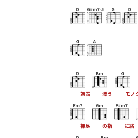
D
G#m7-5
G
D
G
A
D
Bm
G
朝
靄
漂
う
モ
ノ
Em7
Gm
F#m7
裸
足
の
指
に
絡
D
Bm