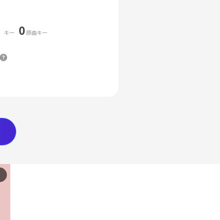
0
キー
原曲キー