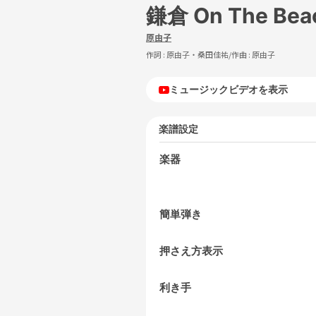
鎌倉 On The Be
原由子
作詞 :
原由子・桑田佳祐
/作曲 :
原由子
ミュージックビデオを表示
楽譜設定
楽器
簡単弾き
押さえ方表示
利き手