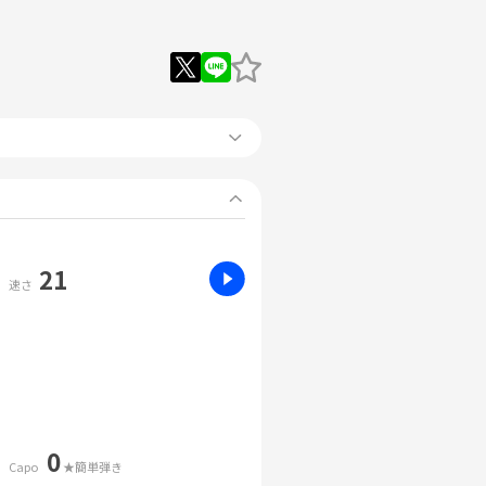
21
速さ
0
Capo
★簡単弾き