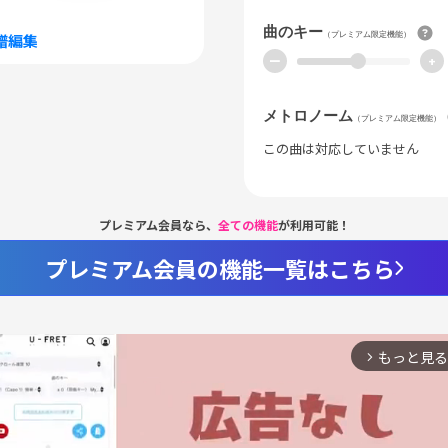
曲のキー
（プレミアム限定機能）
譜編集
ー
+
メトロノーム
（プレミアム限定機能）
この曲は対応していません
プレミアム会員なら、
全ての機能
が利用可能！
プレミアム会員の機能一覧はこちら
もっと見る
arrow_forward_ios