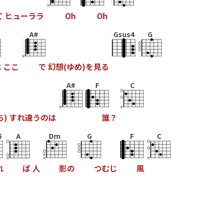
て
ヒ
ュ
ー
ラ
ラ
O
h
O
h
A#
Gsus4
G
は
こ
こ
で
幻
想
(
ゆ
め
)
を
見
る
A#
F
C
ち
)
す
れ
違
う
の
は
誰
？
5
A
Dm
G
F
C
れ
ば
人
影
の
つ
む
じ
風