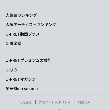
昔の無邪気さ
は
もう無く
て
人気曲ランキング
F
G
人気アーティストランキング
U-FRET動画プラス
汚
れた右
手を見る
新着楽譜
C
Em
E
Am
変わってしまったの
は
僕だっ
た
U-FRETプレミアムの機能
U-リク
F
G
U-FRETマガジン
感
情を無
くしていく
楽器Shop sococo
Am
D
F
C
会社概要
プライバシーポリシー
利用規約
君
ならどう
やって誤魔化すんだ
ろ