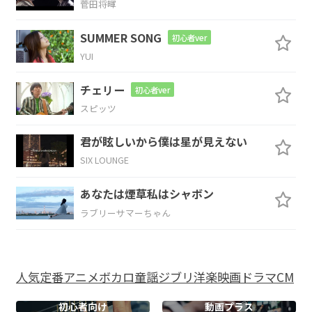
菅田将暉
C
E
Am
SUMMER SONG
初心者ver
花火
が上がっ
た
YUI
A
F
G
C
チェリー
初心者ver
嘘み
たい
に
消える
花びら
スピッツ
君が眩しいから僕は星が見えない
F
G
E
Am
SIX LOUNGE
煙
をかき消
すよう
に
あなたは煙草私はシャボン
F
G
ラブリーサマーちゃん
ま
た次の火種
が燃える
人気
定番
アニメ
ボカロ
童謡
ジブリ
洋楽
映画
ドラマ
CM
C
E
Am
初心者向け
動画プラス