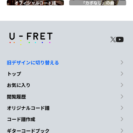
僕は
少しだ
け
オフィシャル
コード譜
「カポなし」の曲
A
F
G
C
悲
しく
て
喜べ
なくて
F
G
E
Am
まるで
傷も
痛み
も
旧デザインに切り替える
トップ
F
G
C
お気に入り
無
かったよう
に咲くか
ら
閲覧履歴
F
C
F
オリジナルコード譜
コード譜作成
ギターコードブック
C
Em
E
Am