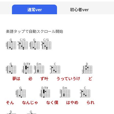
Mute
通常ver
初心者ver
楽譜タップで自動スクロール開始
G
C/G
G
C/G
G
D/F#
Em
C
D
夢
は
必
ず
叶
う
っ
て
い
う
け
ど
G
D/F#
Em
C
そ
ん
な
ん
じ
ゃ
な
く
僕
は
や
め
ら
れ
D
G