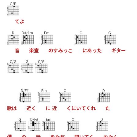
G/B
て
よ
D
D#dim
Em
C
G
音
楽
室
の
す
み
っ
こ
に
あ
っ
た
ギ
タ
ー
C/G
G
C/G
D/F#
Em
C
D
歌
は
近
く
に
近
く
に
い
て
く
れ
た
G
D/F#
Em
C
D
僕
の
話
を
た
だ
聞
い
て
く
れ
た
ん