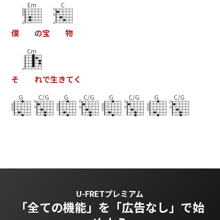
Em
C
僕
の
宝
物
Cm
そ
れ
で
生
き
て
く
G
C/G
G
C/G
G
C/G
G
C/G
U-FRETプレミアム
「全ての機能」を
「広告なし」で始