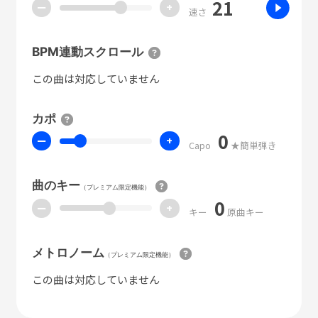
21
ー
+
速さ
BPM連動スクロール
この曲は対応していません
カポ
0
ー
+
Capo
★簡単弾き
曲のキー
（プレミアム限定機能）
0
ー
+
キー
原曲キー
メトロノーム
（プレミアム限定機能）
この曲は対応していません