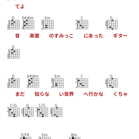
て
よ
D
D#dim
Em
C
G
音
楽
室
の
す
み
っ
こ
に
あ
っ
た
ギ
タ
ー
D
D
D#dim
Em
C
G
ま
だ
知
ら
な
い
世
界
へ
行
か
な
く
ち
ゃ
C/G
G
C/G
G
D/F#
Em
Bm