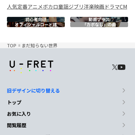
人気
定番
アニメ
ボカロ
童謡
ジブリ
洋楽
映画
ドラマ
CM
初心者向け
動画プラス
オフィシャル
コード譜
「カポなし」の曲
TOP
まだ知らない世界
旧デザインに切り替える
トップ
お気に入り
閲覧履歴