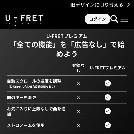
旧デザインに切り替える
ログイン
U-FRETプレミアム
「全ての機能」を
「広告なし」で始
めよう
登録な
U-FRETプレミアム
し
自動スクロールの速度を調整
×
（曲のBPMに合わせた自動調整もあり）
曲のキーを変更
×
お気に入りに上限なしで曲を追
×
加
メトロノームを使用
×