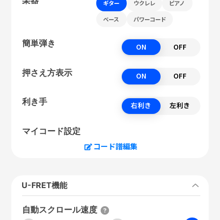
ギター
ウクレレ
ピアノ
ベース
パワーコード
簡単弾き
ON
OFF
押さえ方表示
ON
OFF
利き手
右利き
左利き
マイコード設定
コード譜編集
U-FRET機能
自動スクロール速度