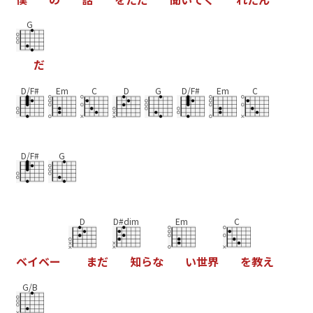
G
だ
D/F#
Em
C
D
G
D/F#
Em
C
D/F#
G
D
D#dim
Em
C
ベ
イ
ベ
ー
ま
だ
知
ら
な
い
世
界
を
教
え
G/B