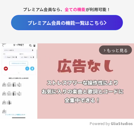
プレミアム会員なら、
全ての機能
が利用可能！
プレミアム会員の機能一覧はこちら
もっと見る
arrow_forward_ios
Powered by 
GliaStudios