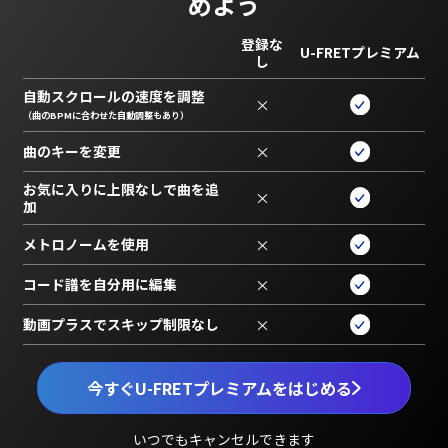
めよう
登録な
U-FRETプレミアム
し
自動スクロールの速度を調整
×
（曲のBPMに合わせた自動調整もあり）
曲のキーを変更
×
お気に入りに上限なしで曲を追
×
加
メトロノームを使用
×
コード譜を自分用に編集
×
動画プラスでスキップ制限なし
×
今すぐU-FRETプレミアムをはじめる
いつでもキャンセルできます