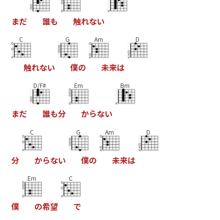
ま
だ
誰
も
触
れ
な
い
C
G
Am
D
触
れ
な
い
僕
の
未
来
は
D/F#
Em
Bm
ま
だ
誰
も
分
か
ら
な
い
C
G
Am
D
分
か
ら
な
い
僕
の
未
来
は
Em
C
僕
の
希
望
で