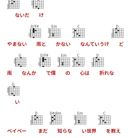
な
い
だ
け
D/F#
Em
C
D
や
ま
な
い
雨
と
か
な
い
な
ん
て
い
う
け
ど
G
D/F#
Em
C
D
雨
な
ん
か
で
僕
の
心
は
折
れ
な
G
い
D
D#dim
Em
C
ベ
イ
ベ
ー
ま
だ
知
ら
な
い
世
界
を
教
え