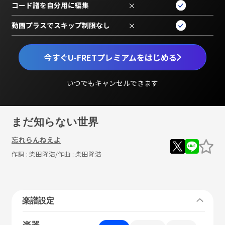
コード譜を自分用に編集
×
動画プラスでスキップ制限なし
×
今すぐU-FRETプレミアムをはじめる
いつでもキャンセルできます
まだ知らない世界
忘れらんねえよ
作詞 :
柴田隆浩
/作曲 :
柴田隆浩
楽譜設定
楽器