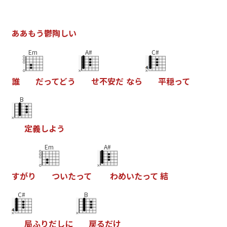
あ
あ
も
う
鬱
陶
し
い
Em
A#
C#
誰
だ
っ
て
ど
う
せ
不
安
だ
な
ら
平
穏
っ
て
B
定
義
し
よ
う
Em
A#
す
が
り
つ
い
た
っ
て
わ
め
い
た
っ
て
結
C#
B
局
ふ
り
だ
し
に
戻
る
だ
け