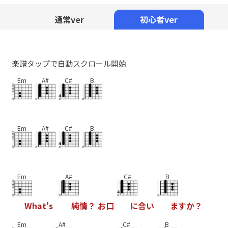
Mute
通常ver
初心者ver
楽譜タップで自動スクロール開始
Em
A#
C#
B
Em
A#
C#
B
Em
A#
C#
B
W
h
a
t
'
s
純
情
？
お
口
に
合
い
ま
す
か
？
Em
A#
C#
B