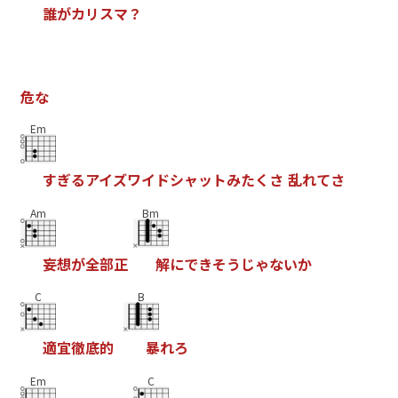
誰
が
カ
リ
ス
マ
？
危
な
Em
す
ぎ
る
ア
イ
ズ
ワ
イ
ド
シ
ャ
ッ
ト
み
た
く
さ
乱
れ
て
さ
Am
Bm
妄
想
が
全
部
正
解
に
で
き
そ
う
じ
ゃ
な
い
か
C
B
適
宜
徹
底
的
暴
れ
ろ
Em
C