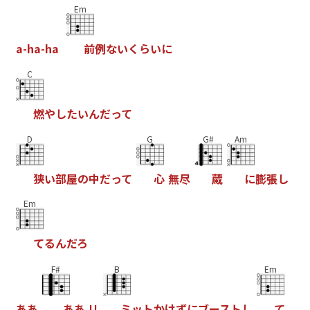
Em
a
-
h
a
-
h
a
前
例
な
い
く
ら
い
に
C
燃
や
し
た
い
ん
だ
っ
て
D
G
G#
Am
狭
い
部
屋
の
中
だ
っ
て
心
無
尽
蔵
に
膨
張
し
Em
て
る
ん
だ
ろ
F#
B
Em
あ
あ
あ
あ
リ
ミ
ッ
ト
か
け
ず
に
ブ
ー
ス
ト
し
て