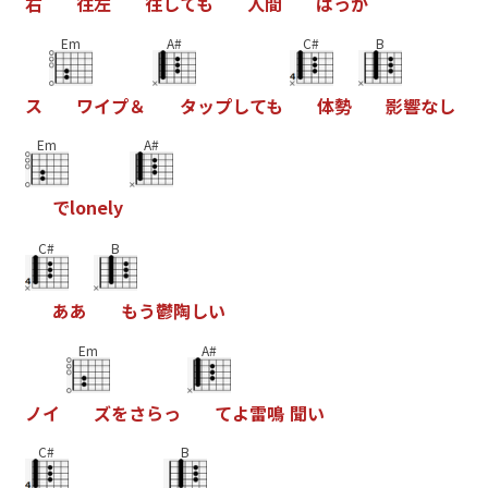
右
往
左
往
し
て
も
人
間
ば
っ
か
Em
A#
C#
B
ス
ワ
イ
プ
＆
タ
ッ
プ
し
て
も
体
勢
影
響
な
し
Em
A#
で
l
o
n
e
l
y
C#
B
あ
あ
も
う
鬱
陶
し
い
Em
A#
ノ
イ
ズ
を
さ
ら
っ
て
よ
雷
鳴
聞
い
C#
B