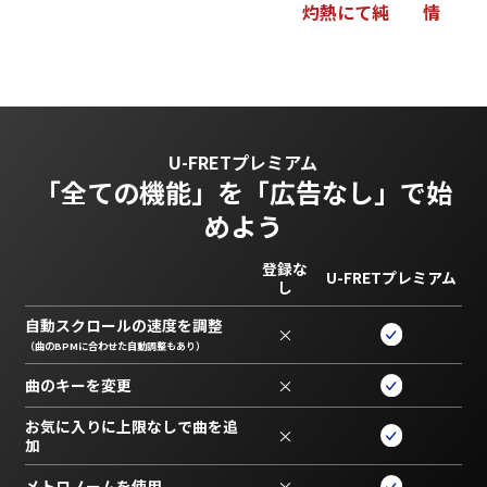
灼
熱
に
て
純
情
U-FRETプレミアム
「全ての機能」を
「広告なし」で始
めよう
登録な
U-FRETプレミアム
し
自動スクロールの速度を調整
×
（曲のBPMに合わせた自動調整もあり）
曲のキーを変更
×
お気に入りに上限なしで曲を追
×
加
メトロノームを使用
×