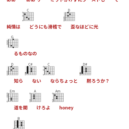
C
D
純
情
は
ど
う
に
も
滑
稽
で
歪
な
ほ
ど
に
光
G
る
も
の
な
の
D
C#
C
D#
知
ら
な
い
な
ら
ち
ょ
っ
と
黙
ろ
う
か
？
Em
A
Am
道
を
開
け
ろ
よ
h
o
n
e
y
B