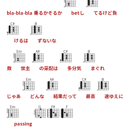
b
l
a
-
b
l
a
-
b
l
a
乗
る
か
そ
る
か
b
e
t
し
て
る
け
ど
負
C#
B
け
る
は
ず
な
い
な
Em
A#
C#
B
救
世
主
の
采
配
は
多
分
気
ま
ぐ
れ
Em
A#
C#
B
じ
ゃ
あ
ど
ん
な
結
果
だ
っ
て
最
高
速
ゆ
え
に
Em
G
F#
F
p
a
s
s
i
n
g