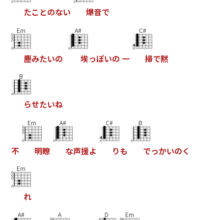
た
こ
と
の
な
い
爆
音
で
Em
A#
C#
塵
み
た
い
の
埃
っ
ぽ
い
の
一
掃
で
黙
B
ら
せ
た
い
ね
Em
A#
C#
B
不
明
瞭
な
声
援
よ
り
も
で
っ
か
い
の
く
Em
れ
A#
A
D
Em