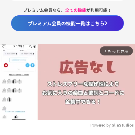
プレミアム会員なら、
全ての機能
が利用可能！
プレミアム会員の機能一覧はこちら
もっと見る
arrow_forward_ios
Powered by 
GliaStudios