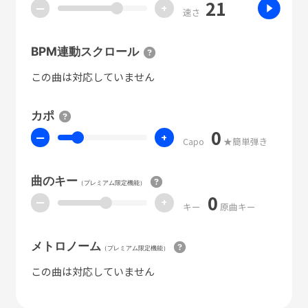
21
ー
+
速さ
BPM連動スクロール
この曲は対応していません
カポ
0
ー
+
Capo
★簡単弾き
曲のキー
（プレミアム限定機能）
0
ー
+
キー
原曲キー
メトロノーム
（プレミアム限定機能）
この曲は対応していません