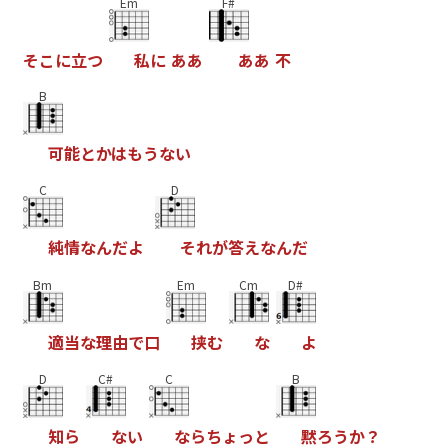
Em
F#
そ
こ
に
立
つ
私
に
あ
あ
あ
あ
不
B
可
能
と
か
は
も
う
な
い
C
D
純
情
な
ん
だ
よ
そ
れ
が
答
え
な
ん
だ
Bm
Em
Cm
D#
適
当
な
理
由
で
口
挟
む
な
よ
D
C#
C
B
知
ら
な
い
な
ら
ち
ょ
っ
と
黙
ろ
う
か
？