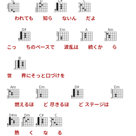
G
D
C#
C
わ
れ
て
も
知
ら
な
い
ん
だ
よ
D#
Em
A
Am
こ
っ
ち
の
ペ
ー
ス
で
波
乱
は
続
く
か
ら
B
世
界
に
そ
っ
と
口
づ
け
を
Am
Em
D#
Em
燃
え
る
ほ
ど
尽
き
る
ほ
ど
ス
テ
ー
ジ
は
D#m
Dm
C#
C
熱
く
な
る