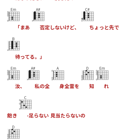
Em
A#
C#
「
ま
あ
否
定
し
な
い
け
ど
、
ち
ょ
っ
と
先
で
B
待
っ
て
る
。
」
Em
A#
A
D
Em
汝
、
私
の
全
身
全
霊
を
知
れ
C
飽
き
-
足
ら
な
い
見
当
た
ら
な
い
の
D