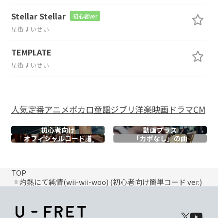
Stellar Stellar
初心者ver
星街すいせい
TEMPLATE
星街すいせい
人気
定番
アニメ
ボカロ
童謡
ジブリ
洋楽
映画
ドラマ
CM
初心者向け
動画プラス
オフィシャル
コード譜
「カポなし」の曲
TOP
灼熱にて純情(wii-wii-woo) (初心者向け簡単コード ver.)