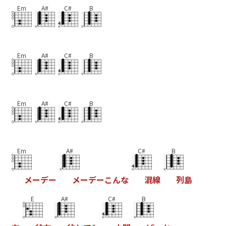
Em
A#
C#
B
Em
A#
C#
B
Em
A#
C#
B
Em
A#
C#
B
メ
ー
デ
ー
メ
ー
デ
ー
こ
ん
な
混
線
列
島
E
A#
C#
B