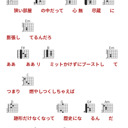
狭
い
部
屋
の
中
だ
っ
て
心
無
尽
蔵
に
Em
膨
張
し
て
る
ん
だ
ろ
F#
B
Em
あ
あ
あ
あ
リ
ミ
ッ
ト
か
け
ず
に
ブ
ー
ス
ト
し
て
C
つ
ま
り
燃
や
し
つ
く
し
ち
ゃ
え
ば
D
G
G#
Am
跡
形
だ
け
な
く
な
っ
て
歴
史
に
な
る
ん
だ