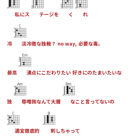
私
に
ス
テ
ー
ジ
を
く
れ
C
冷
淡
冷
徹
な
独
裁
？
n
o
w
a
y
,
必
要
な
毒
。
Em
最
高
沸
点
に
こ
だ
わ
り
た
い
好
き
に
の
た
ま
い
た
い
な
Am
Bm
独
尊
唯
我
な
ん
て
大
層
な
こ
と
言
っ
て
な
い
の
C
B
適
宜
徹
底
的
刺
し
ち
ゃ
っ
て