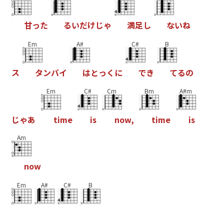
甘
っ
た
る
い
だ
け
じ
ゃ
満
足
し
な
い
ね
Em
A#
C#
B
ス
タ
ン
バ
イ
は
と
っ
く
に
で
き
て
る
の
Em
C#
Cm
Bm
A#m
じ
ゃ
あ
t
i
m
e
i
s
n
o
w
,
t
i
m
e
i
s
Am
n
o
w
Em
A#
C#
B