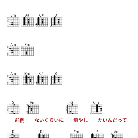
Em
A#
C#
B
Am
Em
Am
Bm
C#
B
G
Am
G
Cm
前
例
な
い
く
ら
い
に
燃
や
し
た
い
ん
だ
っ
て
D
D#
Em
F
Am