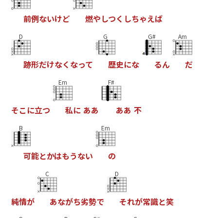
前
例
な
い
け
ど
燃
や
し
つ
く
し
ち
ゃ
え
ば
D
G
G#
Am
跡
形
だ
け
な
く
な
っ
て
歴
史
に
な
る
ん
だ
Em
F#
そ
こ
に
立
つ
私
に
あ
あ
あ
あ
不
B
Em
可
能
と
か
は
も
う
な
い
の
C
D
純
情
が
あ
な
が
ち
劣
勢
で
そ
れ
が
常
識
と
笑