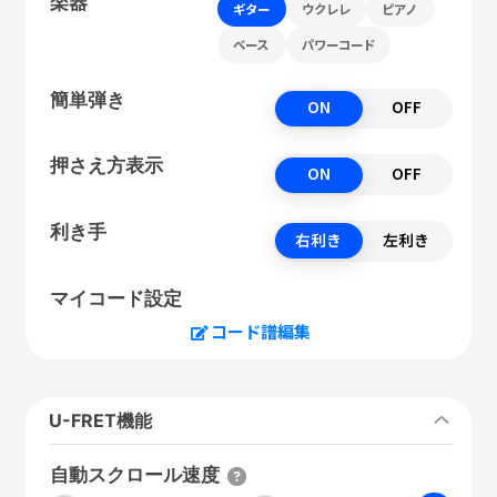
楽器
ギター
ウクレレ
ピアノ
ベース
パワーコード
簡単弾き
ON
OFF
押さえ方表示
ON
OFF
利き手
右利き
左利き
マイコード設定
コード譜編集
U-FRET機能
自動スクロール速度