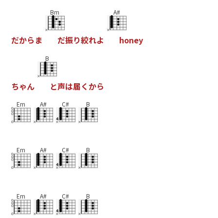
Bm
A#
だ
か
ら
ま
だ
振
り
絞
れ
よ
h
o
n
e
y
B
ち
ゃ
ん
と
声
は
届
く
か
ら
Em
A#
C#
B
Em
A#
C#
B
Em
A#
C#
B