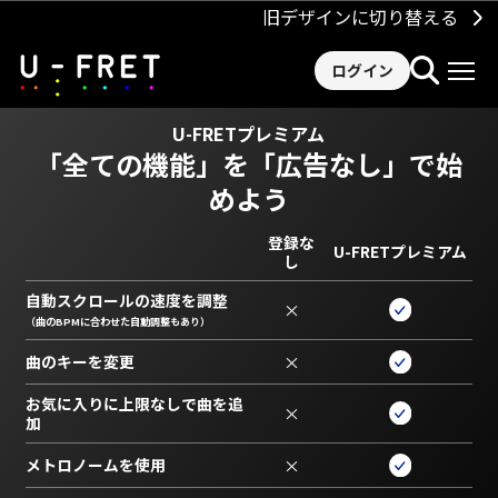
旧デザインに切り替える
ログイン
U-FRETプレミアム
「全ての機能」を
「広告なし」で始
めよう
登録な
U-FRETプレミアム
し
自動スクロールの速度を調整
×
（曲のBPMに合わせた自動調整もあり）
曲のキーを変更
×
お気に入りに上限なしで曲を追
×
加
メトロノームを使用
×