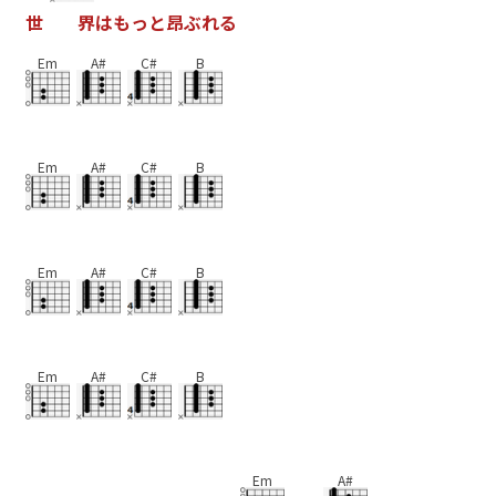
世
界
は
も
っ
と
昂
ぶ
れ
る
Em
A#
C#
B
Em
A#
C#
B
Em
A#
C#
B
Em
A#
C#
B
Em
A#