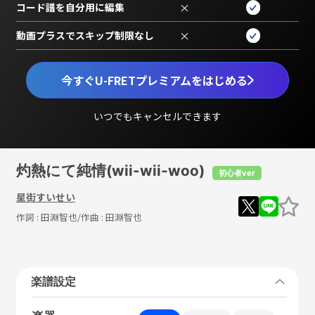
コード譜を自分用に編集
×
動画プラスでスキップ制限なし
×
今すぐU-FRETプレミアムをはじめる
いつでもキャンセルできます
灼熱にて純情(wii-wii-woo)
初心者ver
星街すいせい
作詞 :
田淵智也
/作曲 :
田淵智也
楽譜設定