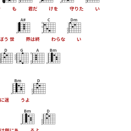
で
も
君
だ
け
を
守
り
た
い
A#
C
Dm
ぼ
う
世
界
は
終
わ
ら
な
い
D
G
A
Bm
Bm
D
に
迷
う
よ
Bm
D
は
側
に
あ
る
よ