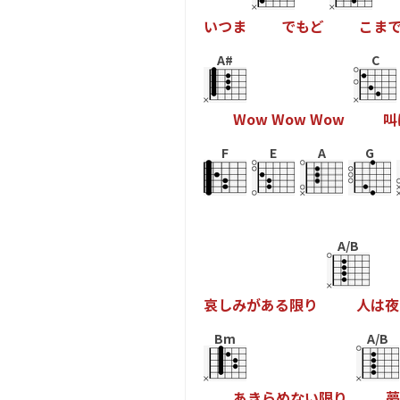
い
つ
ま
で
も
ど
こ
ま
A#
C
W
o
w
W
o
w
W
o
w
叫
F
E
A
G
A/B
哀
し
み
が
あ
る
限
り
人
は
夜
Bm
A/B
あ
き
ら
め
な
い
限
り
夢