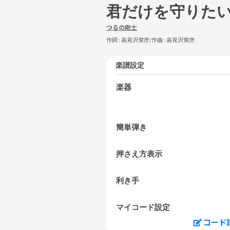
君だけを守りた
つるの剛士
作詞 :
高見沢俊彦
/作曲 :
高見沢俊彦
楽譜設定
楽器
簡単弾き
押さえ方表示
利き手
マイコード設定
コード