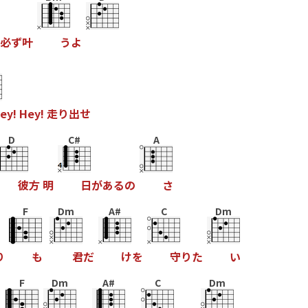
必
ず
叶
う
よ
e
y
!
H
e
y
!
走
り
出
せ
D
C#
A
彼
方
明
日
が
あ
る
の
さ
F
Dm
A#
C
Dm
り
も
君
だ
け
を
守
り
た
い
F
Dm
A#
C
Dm