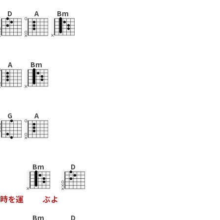
D
A
Bm
A
Bm
G
A
Bm
D
時
を
運
ぶ
よ
Bm
D