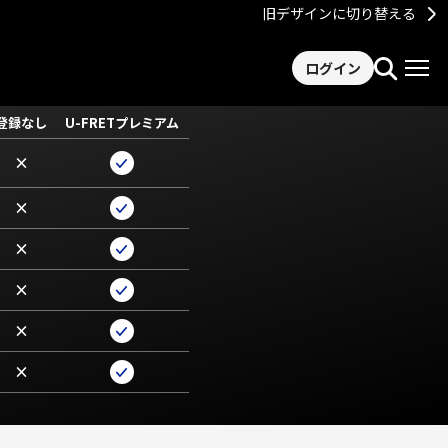
旧デザインに切り替える
ログイン
登録なし
U-FRETプレミアム
×
×
×
×
×
×