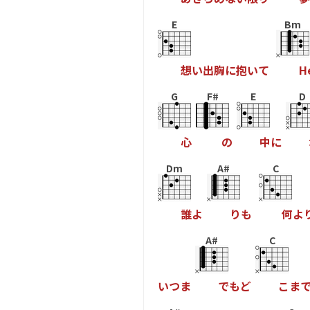
E
Bm
想
い
出
胸
に
抱
い
て
H
G
F#
E
D
心
の
中
に
Dm
A#
C
誰
よ
り
も
何
よ
A#
C
い
つ
ま
で
も
ど
こ
ま