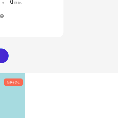
0
キー
原曲キー
記事を読む