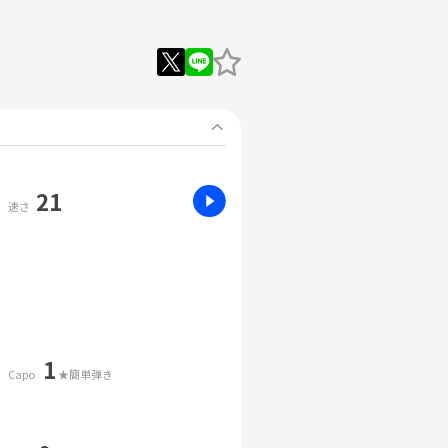
21
速さ
1
Capo
★簡単弾き