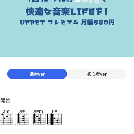
通常ver
初心者ver
ル開始
Dm
A#
A#m
F#