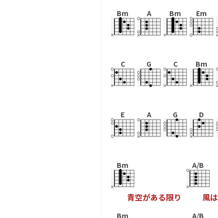
Bm
A
Bm
Em
C
G
C
Bm
E
A
G
D
Bm
A/B
青
空
が
あ
る
限
り
風
は
Bm
A/B