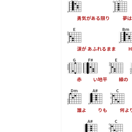
勇
気
が
あ
る
限
り
夢
は
E
Bm
涙
が
あ
ふ
れ
る
ま
ま
H
G
F#
E
赤
い
地
平
線
の
Dm
A#
C
誰
よ
り
も
何
よ
A#
C