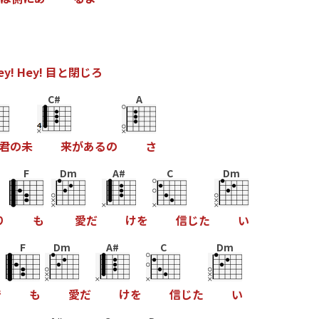
e
y
!
H
e
y
!
目
と
閉
じ
ろ
C#
A
君
の
未
来
が
あ
る
の
さ
F
Dm
A#
C
Dm
り
も
愛
だ
け
を
信
じ
た
い
F
Dm
A#
C
Dm
で
も
愛
だ
け
を
信
じ
た
い