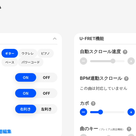
い
U-FRET機能
自動スクロール速度
ギター
ウクレレ
ピアノ
ー
+
ベース
パワーコード
ON
OFF
BPM連動スクロール
この曲は対応していません
ON
OFF
カポ
右利き
左利き
ー
+
曲のキー
（プレミアム限定機能）
譜編集