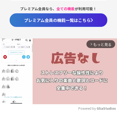
プレミアム会員なら、
全ての機能
が利用可能！
プレミアム会員の機能一覧はこちら
もっと見る
arrow_forward_ios
Powered by 
GliaStudios