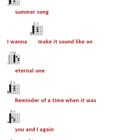
s
u
m
m
e
r
s
o
n
g
E♭
I
w
a
n
n
a
m
a
k
e
i
t
s
o
u
n
d
l
i
k
e
a
n
Cm
e
t
e
r
n
a
l
o
n
e
E♭
R
e
m
i
n
d
e
r
o
f
a
t
i
m
e
w
h
e
n
i
t
w
a
s
A♭
y
o
u
a
n
d
I
a
g
a
i
n