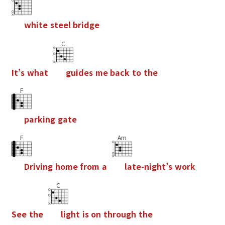
w
h
i
t
e
s
t
e
e
l
b
r
i
d
g
e
C
I
t
’
s
w
h
a
t
g
u
i
d
e
s
m
e
b
a
c
k
t
o
t
h
e
F
p
a
r
k
i
n
g
g
a
t
e
F
Am
D
r
i
v
i
n
g
h
o
m
e
f
r
o
m
a
l
a
t
e
-
n
i
g
h
t
’
s
w
o
r
k
C
S
e
e
t
h
e
l
i
g
h
t
i
s
o
n
t
h
r
o
u
g
h
t
h
e