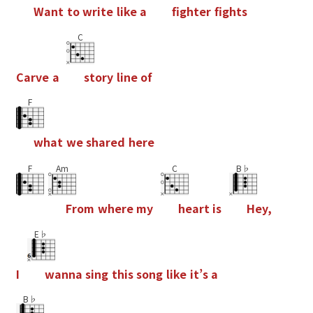
W
a
n
t
t
o
w
r
i
t
e
l
i
k
e
a
f
g
h
t
e
r
f
g
h
t
s
C
C
a
r
v
e
a
s
t
o
r
y
l
i
n
e
o
f
F
w
h
a
t
w
e
s
h
a
r
e
d
h
e
r
e
F
Am
C
B♭
F
r
o
m
w
h
e
r
e
m
y
h
e
a
r
t
i
s
H
e
y
,
E♭
I
w
a
n
n
a
s
i
n
g
t
h
i
s
s
o
n
g
l
i
k
e
i
t
’
s
a
B♭