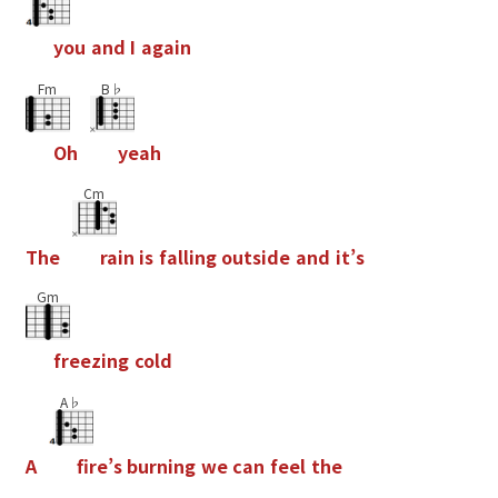
y
o
u
a
n
d
I
a
g
a
i
n
Fm
B♭
O
h
y
e
a
h
Cm
T
h
e
r
a
i
n
i
s
f
a
l
l
i
n
g
o
u
t
s
i
d
e
a
n
d
i
t
’
s
Gm
f
r
e
e
z
i
n
g
c
o
l
d
A♭
A
f
r
e
’
s
b
u
r
n
i
n
g
w
e
c
a
n
f
e
e
l
t
h
e