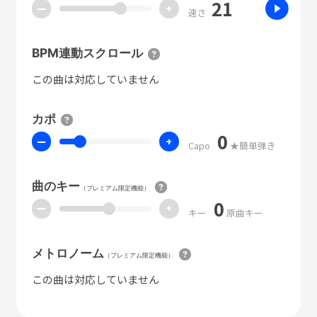
21
ー
+
速さ
BPM連動スクロール
この曲は対応していません
カポ
0
ー
+
Capo
★簡単弾き
曲のキー
（プレミアム限定機能）
0
ー
+
キー
原曲キー
メトロノーム
（プレミアム限定機能）
この曲は対応していません