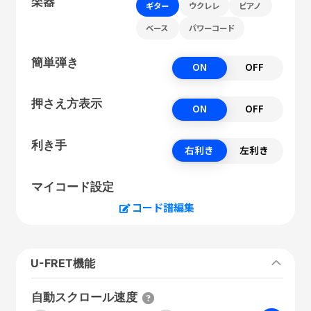
楽器
ギター
ウクレレ
ピアノ
ベース
パワーコード
簡単弾き
ON
OFF
押さえ方表示
ON
OFF
利き手
右利き
左利き
マイコード設定
コード譜編集
U-FRET機能
自動スクロール速度