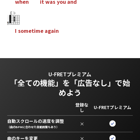
w
h
e
n
i
t
w
a
s
y
o
u
a
n
d
E♭
I
s
o
m
e
t
i
m
e
a
g
a
i
n
U-FRETプレミアム
「全ての機能」を
「広告なし」で始
めよう
登録な
U-FRETプレミアム
し
自動スクロールの速度を調整
×
（曲のBPMに合わせた自動調整もあり）
曲のキーを変更
×