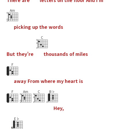
Am
p
i
c
k
i
n
g
u
p
t
h
e
w
o
r
d
s
C
B
u
t
t
h
e
y
’
r
e
t
h
o
u
s
a
n
d
s
o
f
m
i
l
e
s
F
a
w
a
y
F
r
o
m
w
h
e
r
e
m
y
h
e
a
r
t
i
s
F
Am
C
B♭
H
e
y
,
E♭