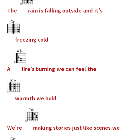
T
h
e
r
a
i
n
i
s
f
a
l
l
i
n
g
o
u
t
s
i
d
e
a
n
d
i
t
’
s
Gm
f
r
e
e
z
i
n
g
c
o
l
d
A♭
A
f
r
e
’
s
b
u
r
n
i
n
g
w
e
c
a
n
f
e
e
l
t
h
e
B♭
w
a
r
m
t
h
w
e
h
o
l
d
Cm
W
e
’
r
e
m
a
k
i
n
g
s
t
o
r
i
e
s
j
u
s
t
l
i
k
e
s
c
e
n
e
s
w
e
Gm