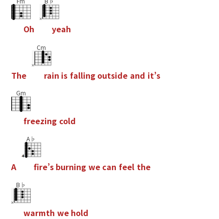
Fm
B♭
O
h
y
e
a
h
Cm
T
h
e
r
a
i
n
i
s
f
a
l
l
i
n
g
o
u
t
s
i
d
e
a
n
d
i
t
’
s
Gm
f
r
e
e
z
i
n
g
c
o
l
d
A♭
A
f
r
e
’
s
b
u
r
n
i
n
g
w
e
c
a
n
f
e
e
l
t
h
e
B♭
w
a
r
m
t
h
w
e
h
o
l
d