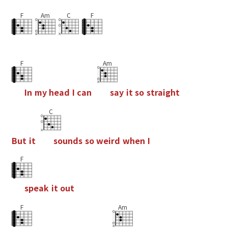
F
Am
C
F
F
Am
I
n
m
y
h
e
a
d
I
c
a
n
s
a
y
i
t
s
o
s
t
r
a
i
g
h
t
C
B
u
t
i
t
s
o
u
n
d
s
s
o
w
e
i
r
d
w
h
e
n
I
F
s
p
e
a
k
i
t
o
u
t
F
Am