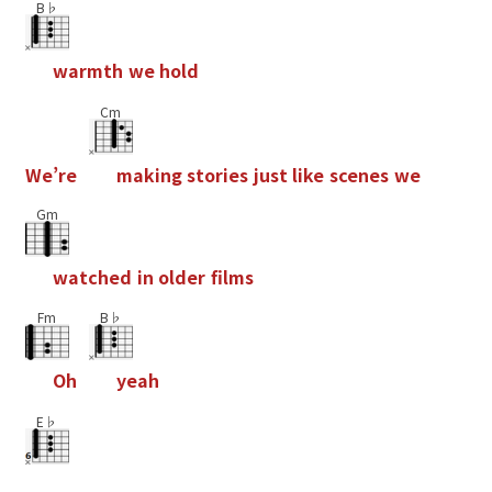
B♭
w
a
r
m
t
h
w
e
h
o
l
d
Cm
W
e
’
r
e
m
a
k
i
n
g
s
t
o
r
i
e
s
j
u
s
t
l
i
k
e
s
c
e
n
e
s
w
e
Gm
w
a
t
c
h
e
d
i
n
o
l
d
e
r
f
l
m
s
Fm
B♭
O
h
y
e
a
h
E♭