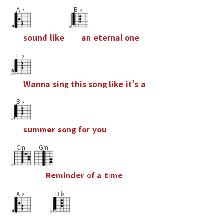
A♭
B♭
s
o
u
n
d
l
i
k
e
a
n
e
t
e
r
n
a
l
o
n
e
E♭
W
a
n
n
a
s
i
n
g
t
h
i
s
s
o
n
g
l
i
k
e
i
t
’
s
a
B♭
s
u
m
m
e
r
s
o
n
g
f
o
r
y
o
u
Cm
Gm
R
e
m
i
n
d
e
r
o
f
a
t
i
m
e
A♭
B♭