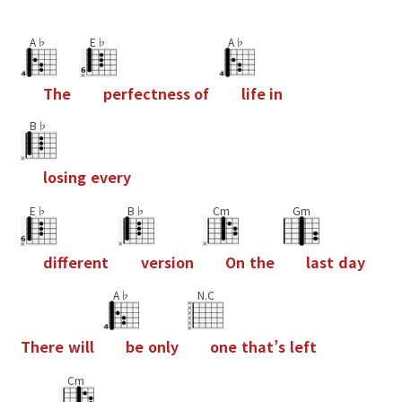
A♭
E♭
A♭
T
h
e
p
e
r
f
e
c
t
n
e
s
s
o
f
l
i
f
e
i
n
B♭
l
o
s
i
n
g
e
v
e
r
y
E♭
B♭
Cm
Gm
d
i
f
e
r
e
n
t
v
e
r
s
i
o
n
O
n
t
h
e
l
a
s
t
d
a
y
A♭
N.C
T
h
e
r
e
w
i
l
l
b
e
o
n
l
y
o
n
e
t
h
a
t
’
s
l
e
f
t
Cm