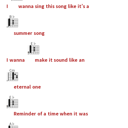
I
w
a
n
n
a
s
i
n
g
t
h
i
s
s
o
n
g
l
i
k
e
i
t
’
s
a
B♭
s
u
m
m
e
r
s
o
n
g
E♭
I
w
a
n
n
a
m
a
k
e
i
t
s
o
u
n
d
l
i
k
e
a
n
Cm
e
t
e
r
n
a
l
o
n
e
E♭
R
e
m
i
n
d
e
r
o
f
a
t
i
m
e
w
h
e
n
i
t
w
a
s
A♭