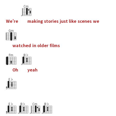
Cm
W
e
’
r
e
m
a
k
i
n
g
s
t
o
r
i
e
s
j
u
s
t
l
i
k
e
s
c
e
n
e
s
w
e
Gm
w
a
t
c
h
e
d
i
n
o
l
d
e
r
f
l
m
s
Fm
B♭
O
h
y
e
a
h
E♭
E♭
B♭
Cm
B♭