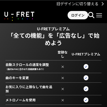
旧デザインに切り替える
ログイン
U-FRETプレミアム
「全ての機能」を
「広告なし」で始
めよう
登録な
U-FRETプレミアム
し
自動スクロールの速度を調整
×
（曲のBPMに合わせた自動調整もあり）
曲のキーを変更
×
お気に入りに上限なしで曲を追
×
加
メトロノームを使用
×