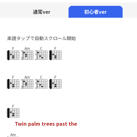
Mute
通常ver
初心者ver
楽譜タップで自動スクロール開始
F
Am
C
F
F
Am
C
F
F
T
w
i
n
p
a
l
m
t
r
e
e
s
p
a
s
t
t
h
e
Am