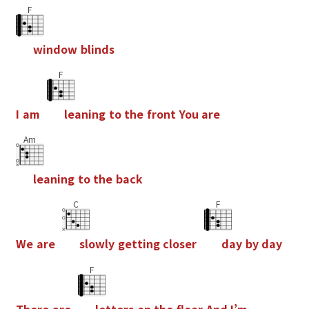
F
w
i
n
d
o
w
b
l
i
n
d
s
F
I
a
m
l
e
a
n
i
n
g
t
o
t
h
e
f
r
o
n
t
Y
o
u
a
r
e
Am
l
e
a
n
i
n
g
t
o
t
h
e
b
a
c
k
C
F
W
e
a
r
e
s
l
o
w
l
y
g
e
t
t
i
n
g
c
l
o
s
e
r
d
a
y
b
y
d
a
y
F
T
h
e
r
e
a
r
e
l
e
t
t
e
r
s
o
n
t
h
e
f
o
o
r
A
n
d
I
’
m