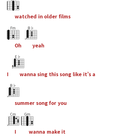
w
a
t
c
h
e
d
i
n
o
l
d
e
r
f
l
m
s
Fm
B♭
O
h
y
e
a
h
E♭
I
w
a
n
n
a
s
i
n
g
t
h
i
s
s
o
n
g
l
i
k
e
i
t
’
s
a
B♭
s
u
m
m
e
r
s
o
n
g
f
o
r
y
o
u
Cm
Gm
I
w
a
n
n
a
m
a
k
e
i
t