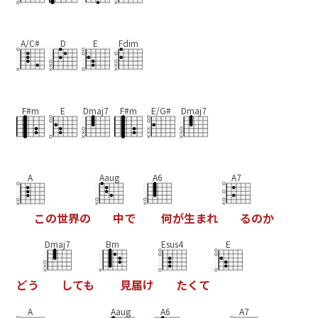
A/C#
D
E
Fdim
F#m
E
Dmaj7
F#m
E/G#
Dmaj7
A
Aaug
A6
A7
こ
の
世
界
の
中
で
何
が
生
ま
れ
る
の
か
Dmaj7
Bm
Esus4
E
ど
う
し
て
も
見
届
け
た
く
て
A
Aaug
A6
A7