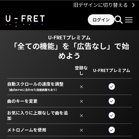
旧デザインに切り替える
ログイン
U-FRETプレミアム
「全ての機能」を
「広告なし」で始
めよう
登録な
U-FRETプレミアム
し
自動スクロールの速度を調整
×
（曲のBPMに合わせた自動調整もあり）
曲のキーを変更
×
お気に入りに上限なしで曲を追
×
加
メトロノームを使用
×