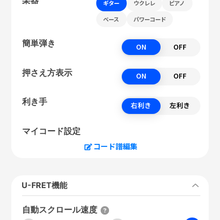
ギター
ウクレレ
ピアノ
ベース
パワーコード
簡単弾き
ON
OFF
押さえ方表示
ON
OFF
利き手
右利き
左利き
マイコード設定
コード譜編集
U-FRET機能
自動スクロール速度