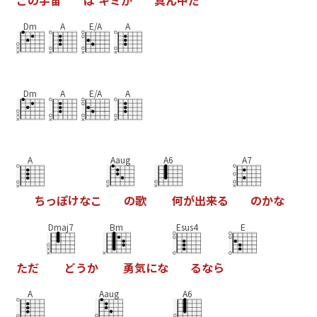
こ
の
宇
宙
は
キ
ミ
が
真
ん
中
だ
Dm
A
E/A
A
Dm
A
E/A
A
A
Aaug
A6
A7
ち
っ
ぽ
け
な
こ
の
歌
何
が
出
来
る
の
か
な
Dmaj7
Bm
Esus4
E
た
だ
ど
う
か
勇
気
に
な
る
な
ら
A
Aaug
A6