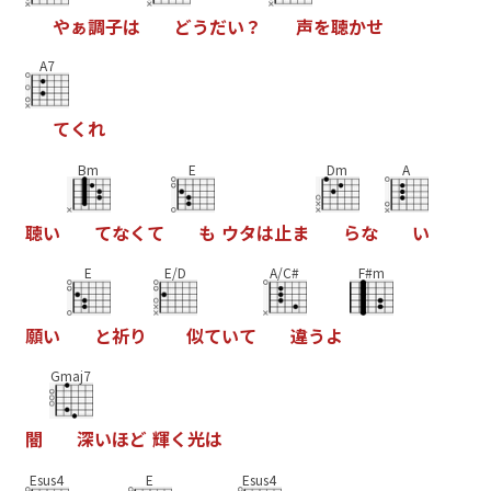
や
ぁ
調
子
は
ど
う
だ
い
？
声
を
聴
か
せ
A7
て
く
れ
Bm
E
Dm
A
聴
い
て
な
く
て
も
ウ
タ
は
止
ま
ら
な
い
E
E/D
A/C#
F#m
願
い
と
祈
り
似
て
い
て
違
う
よ
Gmaj7
闇
深
い
ほ
ど
輝
く
光
は
Esus4
E
Esus4