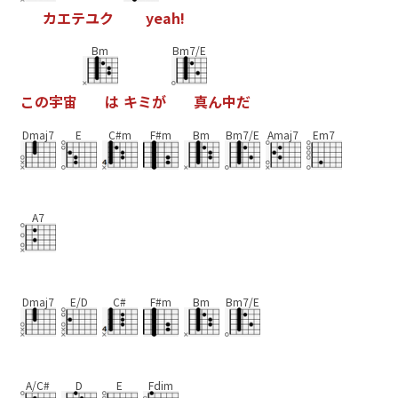
カ
エ
テ
ユ
ク
y
e
a
h
!
Bm
Bm7/E
こ
の
宇
宙
は
キ
ミ
が
真
ん
中
だ
Dmaj7
E
C#m
F#m
Bm
Bm7/E
Amaj7
Em7
A7
Dmaj7
E/D
C#
F#m
Bm
Bm7/E
A/C#
D
E
Fdim