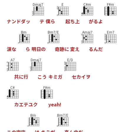
Dmaj7
E
C#m
F#m
ナ
ン
ド
ダ
ッ
テ
僕
ら
起
ち
上
が
る
よ
Bm
Bm7/E
Amaj7
Em7
涙
な
ら
明
日
の
奇
跡
に
変
え
る
ん
だ
A7
Dmaj7
E/D
共
に
行
こ
う
キ
ミ
ガ
セ
カ
イ
ヲ
C#
F#m
カ
エ
テ
ユ
ク
y
e
a
h
!
Bm
Bm7/E