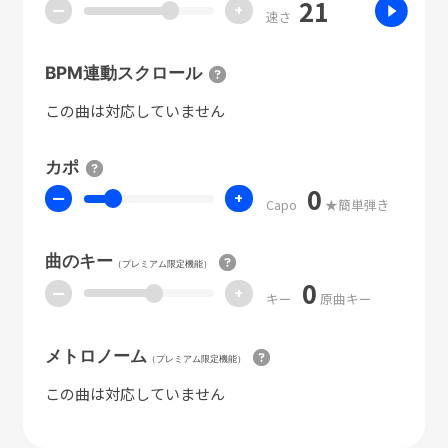
21
ー
+
速さ
BPM連動スクロール
この曲は対応していません
カポ
0
ー
+
Capo
★簡単弾き
曲のキー
（プレミアム限定機能）
0
ー
+
キー
原曲キー
メトロノーム
（プレミアム限定機能）
この曲は対応していません