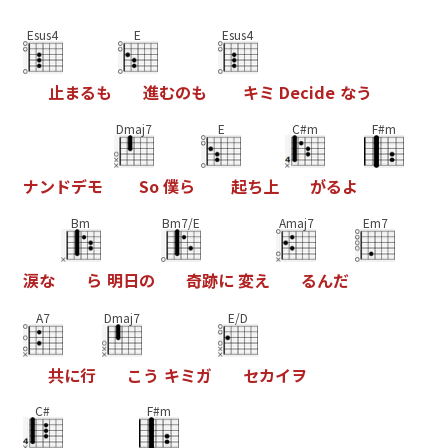
Esus4
E
Esus4
止
ま
る
も
進
む
の
も
キ
ミ
D
e
c
i
d
e
な
う
Dmaj7
E
C#m
F#m
ナ
ン
ド
デ
モ
S
o
僕
ら
起
ち
上
が
る
よ
Bm
Bm7/E
Amaj7
Em7
涙
な
ら
明
日
の
奇
跡
に
変
え
る
ん
だ
A7
Dmaj7
E/D
共
に
行
こ
う
キ
ミ
ガ
セ
カ
イ
ヲ
C#
F#m