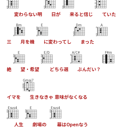
変
わ
ら
な
い
明
日
が
来
る
と
信
じ
て
い
た
Bm
E
Dm
A
三
月
を
機
に
変
わ
っ
て
し
ま
っ
た
E
E/D
A/C#
F#m
絶
望
・
希
望
ど
ち
ら
選
ぶ
ん
だ
い
？
Gmaj7
イ
マ
を
生
き
な
き
ゃ
意
味
が
な
く
な
る
Esus4
E
Esus4
人
生
劇
場
の
幕
は
O
p
e
n
な
う