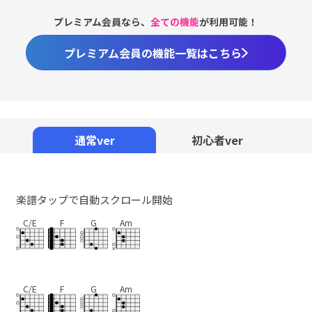
プレミアム会員なら、
全ての機能
が利用可能！
プレミアム会員の機能一覧はこちら
通常ver
初心者ver
楽譜タップで自動スクロール開始
C/E
F
G
Am
C/E
F
G
Am