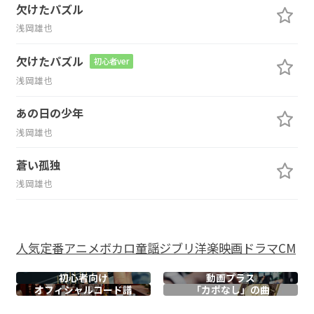
欠けたパズル
浅岡雄也
欠けたパズル
初心者ver
浅岡雄也
あの日の少年
浅岡雄也
蒼い孤独
浅岡雄也
人気
定番
アニメ
ボカロ
童謡
ジブリ
洋楽
映画
ドラマ
CM
初心者向け
動画プラス
オフィシャル
コード譜
「カポなし」の曲