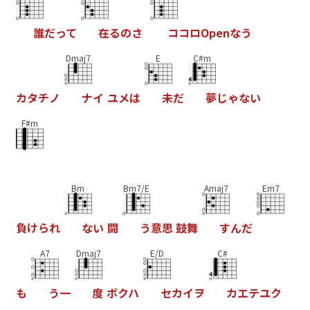
誰
だ
っ
て
在
る
の
さ
コ
コ
ロ
O
p
e
n
な
う
Dmaj7
E
C#m
カ
タ
チ
ノ
ナ
イ
ユ
メ
は
未
だ
夢
じ
ゃ
な
い
F#m
Bm
Bm7/E
Amaj7
Em7
負
け
ら
れ
な
い
闘
う
意
思
鼓
舞
す
ん
だ
A7
Dmaj7
E/D
C#
も
う
一
度
ボ
ク
ハ
セ
カ
イ
ヲ
カ
エ
テ
ユ
ク