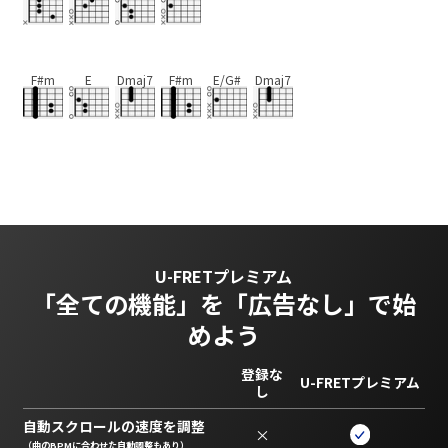
F#m
E
Dmaj7
F#m
E/G#
Dmaj7
U-FRETプレミアム
「全ての機能」を
「広告なし」で始
めよう
登録な
U-FRETプレミアム
し
自動スクロールの速度を調整
×
（曲のBPMに合わせた自動調整もあり）