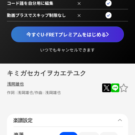
コード譜を自分用に編集
×
動画プラスでスキップ制限なし
×
今すぐU-FRETプレミアムをはじめる
いつでもキャンセルできます
キミガセカイヲカエテユク
浅岡雄也
作詞 :
浅岡雄也
/作曲 :
浅岡雄也
楽譜設定
楽器