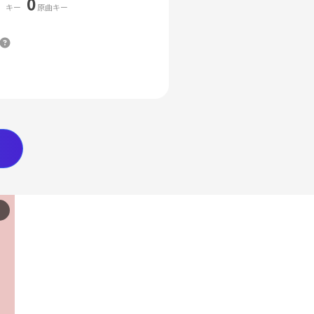
0
キー
原曲キー