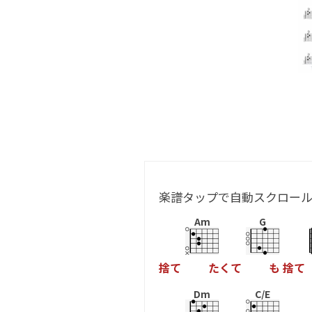
楽譜タップで自動スクロー
Am
G
捨
て
た
く
て
も
捨
て
Dm
C/E