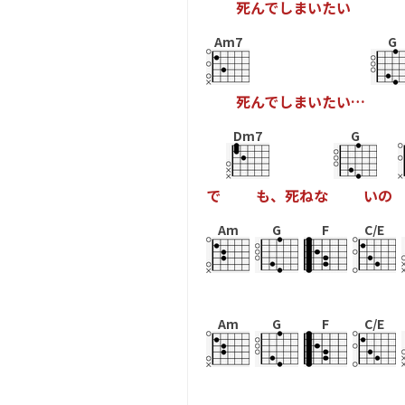
死
ん
で
し
ま
い
た
い
Am7
G
死
ん
で
し
ま
い
た
い
…
Dm7
G
で
も
、
死
ね
な
い
の
Am
G
F
C/E
Am
G
F
C/E