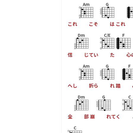
Am
G
こ
れ
こ
そ
は
こ
れ
Dm
C/E
F
信
じ
て
い
た
心
Am
G
F
へ
し
折
ら
れ
踏
Dm
G
C
全
部
崩
れ
て
く
C