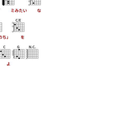
ゴ
ミ
み
た
い
な
C/E
の
ち
」
を
C
G
N.C.
よ