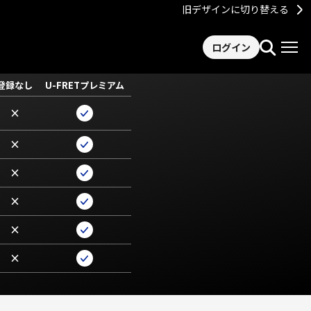
旧デザインに切り替える
ログイン
登録なし
U-FRETプレミアム
×
×
×
×
×
×