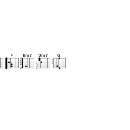
F
Em7
Dm7
G