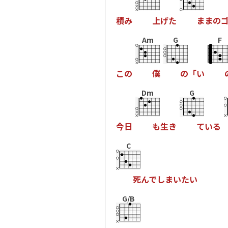
積
み
上
げ
た
ま
ま
の
Am
G
F
こ
の
僕
の
「
い
Dm
G
今
日
も
生
き
て
い
る
C
死
ん
で
し
ま
い
た
い
G/B