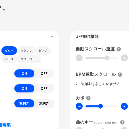
い、
U-FRET機能
自動スクロール速度
ギター
ウクレレ
ピアノ
ー
+
ベース
パワーコード
ON
OFF
BPM連動スクロール
この曲は対応していません
ON
OFF
カポ
右利き
左利き
ー
+
曲のキー
（プレミアム限定機能）
譜編集