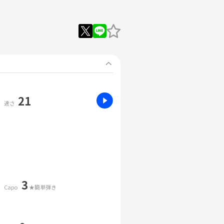
21
速さ
3
Capo
★簡単弾き