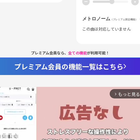
ー
+
メトロノーム
（プレミアム限定機能）
この曲は対応していません
プレミアム会員なら、
全ての機能
が利用可能！
プレミアム会員の機能一覧はこちら
もっと見る
arrow_forward_ios