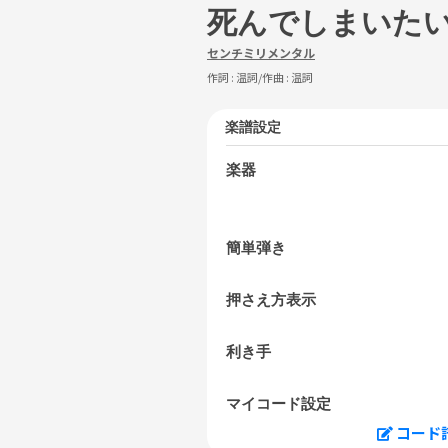
死んでしまいた
センチミリメンタル
作詞 :
温詞
/作曲 :
温詞
楽譜設定
楽器
簡単弾き
押さえ方表示
利き手
マイコード設定
コード