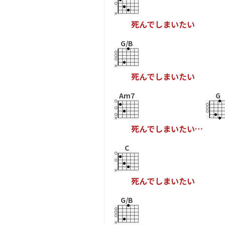
死
ん
で
し
ま
い
た
い
G/B
死
ん
で
し
ま
い
た
い
Am7
G
死
ん
で
し
ま
い
た
い
…
C
死
ん
で
し
ま
い
た
い
G/B