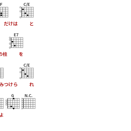
F
C/E
だ
け
は
と
E7
の
柱
を
C/E
み
つ
け
ら
れ
G
N.C.
よ