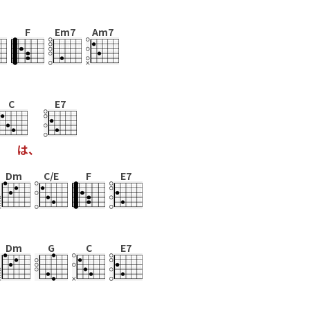
F
Em7
Am7
C
E7
は
、
Dm
C/E
F
E7
Dm
G
C
E7