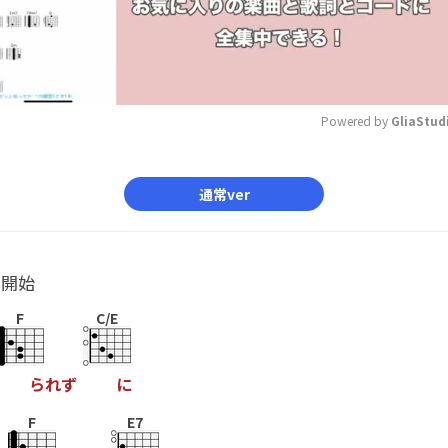
Powered by 
GliaStud
Mute
通常ver
ル開始
F
C/E
ら
れ
ず
に
F
E7