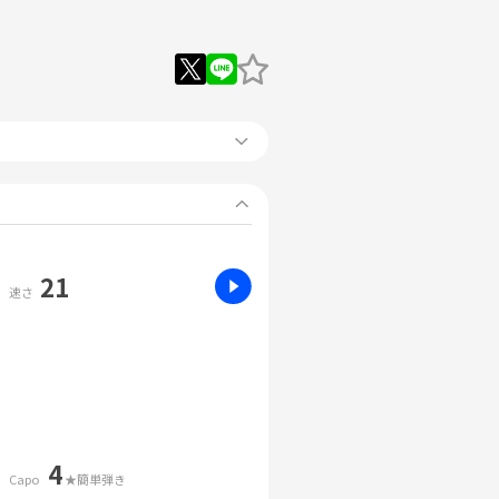
21
速さ
4
Capo
★簡単弾き