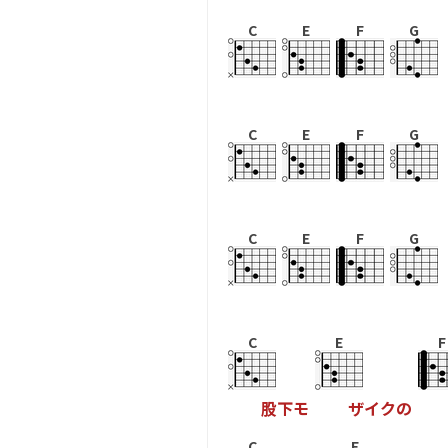
C
E
F
G
C
E
F
G
C
E
F
G
C
E
F
股
下
モ
ザ
イ
ク
の
C
E