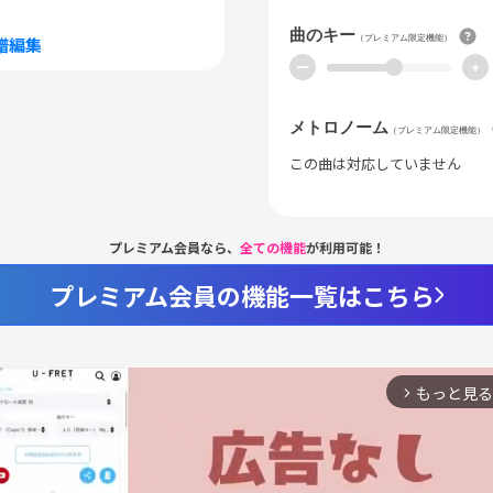
曲のキー
（プレミアム限定機能）
譜編集
ー
+
メトロノーム
（プレミアム限定機能）
この曲は対応していません
プレミアム会員なら、
全ての機能
が利用可能！
プレミアム会員の機能一覧はこちら
もっと見る
arrow_forward_ios