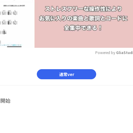
Powered by 
GliaStud
Mute
通常ver
ル開始