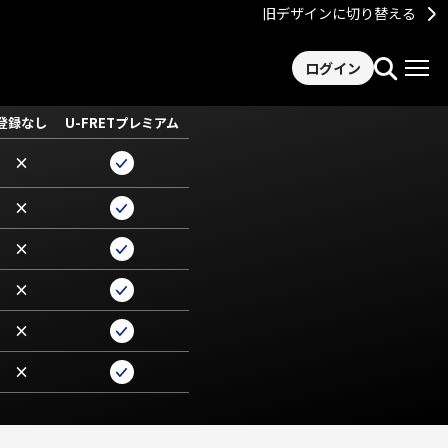
旧デザインに切り替える
ログイン
登録なし
U-FRETプレミアム
×
×
×
×
×
×