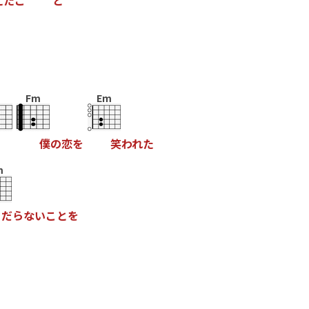
え
た
こ
と
Fm
Em
僕
の
恋
を
笑
わ
れ
た
m
だ
ら
な
い
こ
と
を