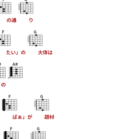
の
通
り
F
G
た
い
」
の
大
体
は
#
A#
の
F
G
い
ば
ぁ
」
が
題
材
F
G