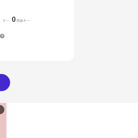
0
キー
原曲キー