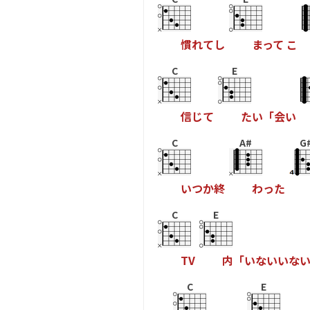
慣
れ
て
し
ま
っ
て
こ
C
E
信
じ
て
た
い
「
会
い
C
A#
G
い
つ
か
終
わ
っ
た
C
E
T
V
内
「
い
な
い
い
な
C
E