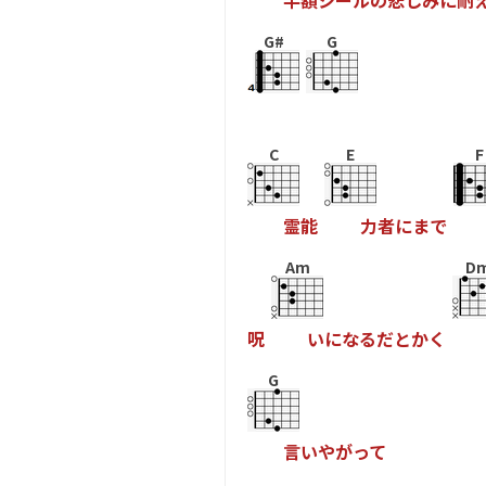
半
額
シ
ー
ル
の
悲
し
み
に
耐
G#
G
C
E
F
霊
能
力
者
に
ま
で
Am
D
呪
い
に
な
る
だ
と
か
く
G
言
い
や
が
っ
て