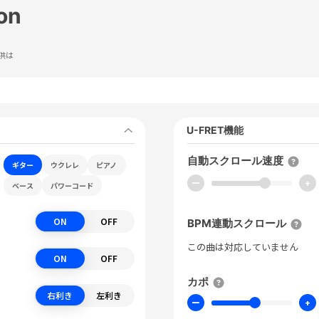
ion
供は
U-FRET機能
自動スクロール速度
ギター
ウクレレ
ピアノ
ー
+
ベース
パワーコード
ON
OFF
BPM連動スクロール
この曲は対応していません
ON
OFF
カポ
右利き
左利き
ー
+