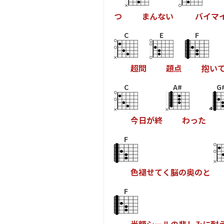
つ
ま
ん
な
い
バ
イ
マ
C
E
F
超
問
題
点
抱
い
C
A#
G
今
日
が
終
わ
っ
た
F
色
褪
せ
て
く
脳
の
奥
の
と
F