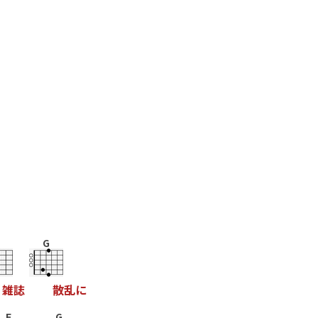
G
雑
誌
散
乱
に
F
G