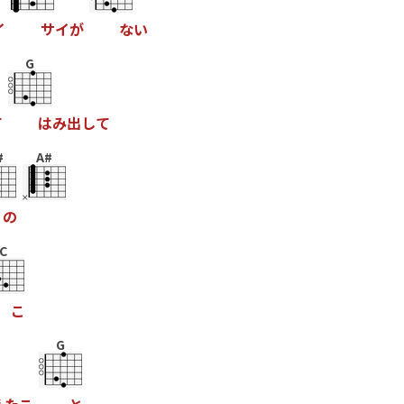
イ
サ
イ
が
な
い
G
て
は
み
出
し
て
#
A#
の
C
こ
G