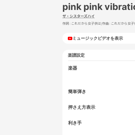
pink pink vibrat
ザ・シスターズハイ
作詞 :
これだから女子供は
/作曲 :
これだから女子
ミュージックビデオを表示
楽譜設定
楽器
簡単弾き
押さえ方表示
利き手