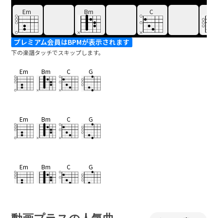
Em
Bm
C
G
プレミアム会員はBPMが表示されます
下の楽譜タッチでスキップします。
Em
Bm
C
G
Em
Bm
C
G
Em
Bm
C
G
Em
Bm
C
G