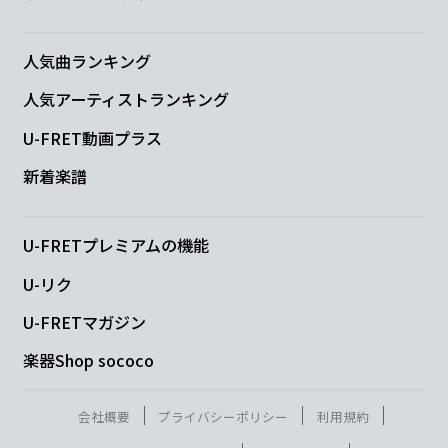
Em
Bm
人気曲ランキング
「
はい、どうもよ
ろしくね。」
人気アーティストランキング
C
G
U-FRET動画プラス
君の
ギリギリ
新着楽譜
Em
U-FRETプレミアムの機能
アレ？
U-リク
Bm
U-FRETマガジン
楽器Shop sococo
何も聞
こえないね
C
G
会社概要
プライバシーポリシー
利用規約