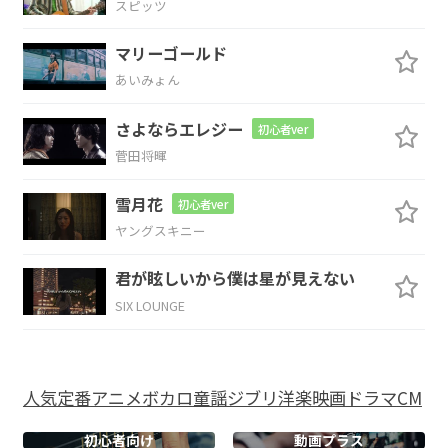
スピッツ
N.C.
マリーゴールド
あいみょん
さよならエレジー
初心者ver
Em
C
G
D
菅田将暉
雪月花
初心者ver
ヤングスキニー
Em
C
G
D
君が眩しいから僕は星が見えない
SIX LOUNGE
Em
C
G
D
人気
定番
アニメ
ボカロ
童謡
ジブリ
洋楽
映画
ドラマ
CM
Em
C
G
D
初心者向け
動画プラス