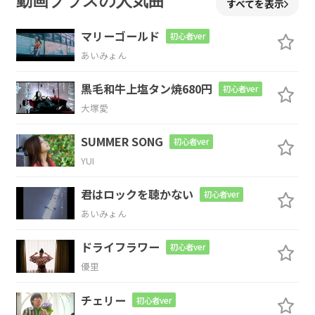
動画プラスの人気曲
すべてを表示
マリーゴールド
初心者ver
あいみょん
Em
Bm
C
G
黒毛和牛上塩タン焼680円
初心者ver
大塚愛
Em
Bm
C
G
SUMMER SONG
初心者ver
YUI
君はロックを聴かない
初心者ver
Em
Bm
C
G
あいみょん
ドライフラワー
初心者ver
優里
Em
Bm
C
G
チェリー
初心者ver