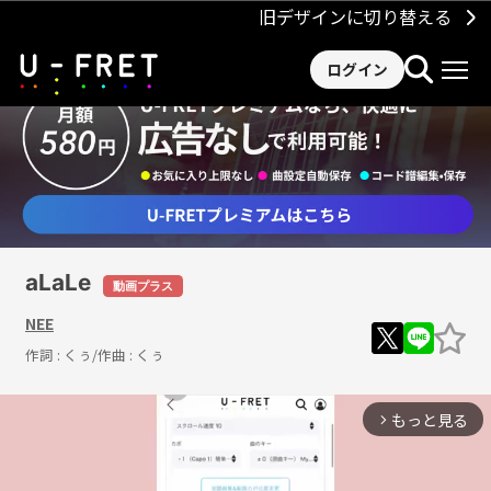
旧デザインに切り替える
ログイン
aLaLe
動画プラス
NEE
作詞 :
くぅ
/作曲 :
くぅ
もっと見る
arrow_forward_ios