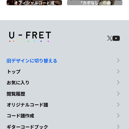
オフィシャル
コード譜
「カポなし」の曲
Em
C
B
Em
C
B
旧デザインに切り替える
トップ
Em
C
B
お気に入り
閲覧履歴
オリジナルコード譜
Em
C
B
コード譜作成
ギターコードブック