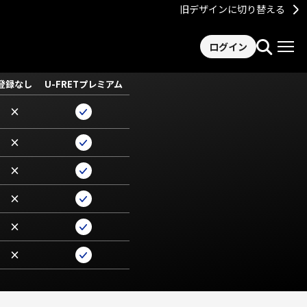
旧デザインに切り替える
ログイン
登録なし
U-FRETプレミアム
×
×
×
×
×
×