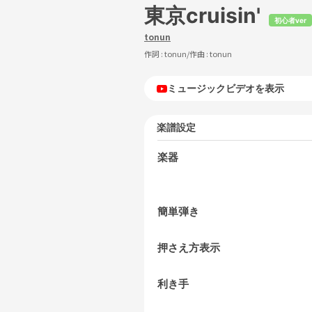
東京cruisin'
初心者ver
tonun
作詞 :
tonun
/作曲 :
tonun
ミュージックビデオを表示
楽譜設定
楽器
簡単弾き
押さえ方表示
利き手