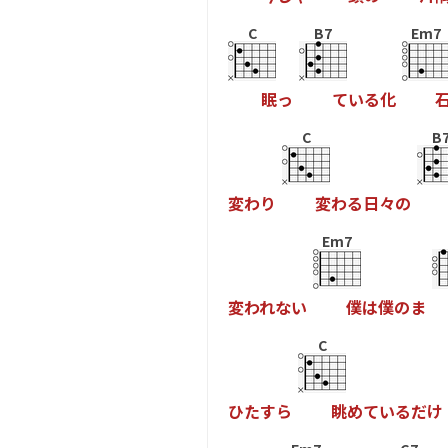
C
B7
Em7
眠
っ
て
い
る
化
C
B
変
わ
り
変
わ
る
日
々
の
Em7
変
わ
れ
な
い
僕
は
僕
の
ま
C
ひ
た
す
ら
眺
め
て
い
る
だ
け