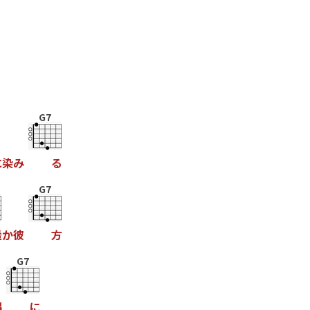
G7
に
染
み
る
G7
遥
か
彼
方
G7
隅
に