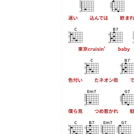
迷
い
込
ん
で
は
飲
ま
C
B7
東
京
c
r
u
i
s
i
n
’
b
a
b
y
C
B7
色
付
い
た
ネ
オ
ン
街
Em7
G7
僕
ら
見
つ
め
惹
か
れ
C
B7
Em7
G7