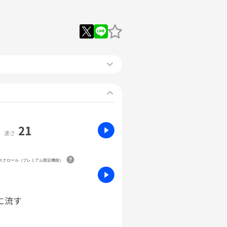
21
速さ
動スクロール（プレミアム限定機能）
に流す