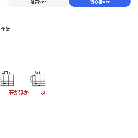
通常ver
初心者ver
ル開始
Em7
G7
夢
が
浮
か
ぶ