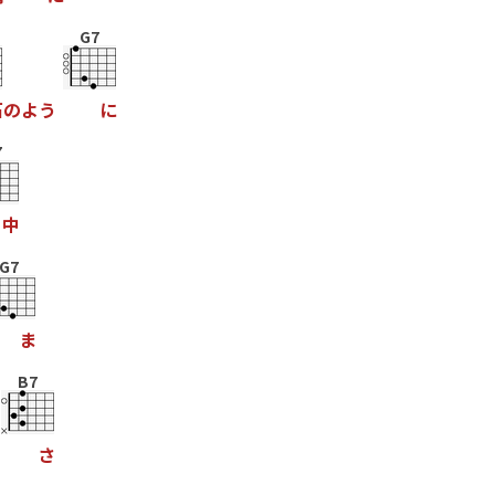
G7
石
の
よ
う
に
7
中
G7
ま
B7
さ