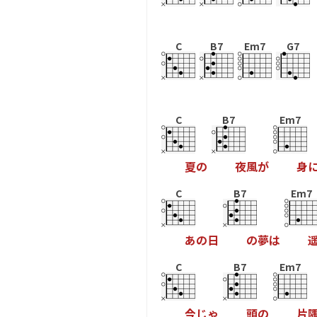
C
B7
Em7
G7
C
B7
Em7
夏
の
夜
風
が
身
C
B7
Em7
あ
の
日
の
夢
は
C
B7
Em7
今
じ
ゃ
頭
の
片