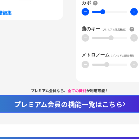
カポ
ー
+
譜編集
曲のキー
（プレミアム限定機能）
ー
+
メトロノーム
（プレミアム限定機能）
ー
+
プレミアム会員なら、
全ての機能
が利用可能！
プレミアム会員の機能一覧はこちら