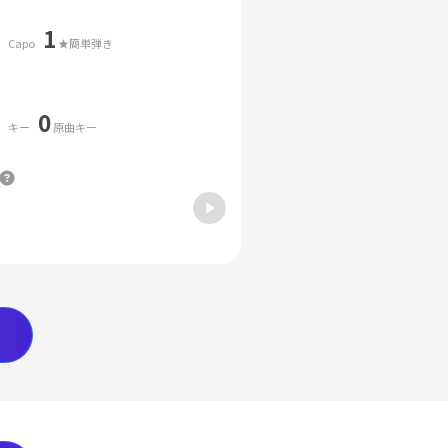
1
Capo
★簡単弾き
0
キー
原曲キー