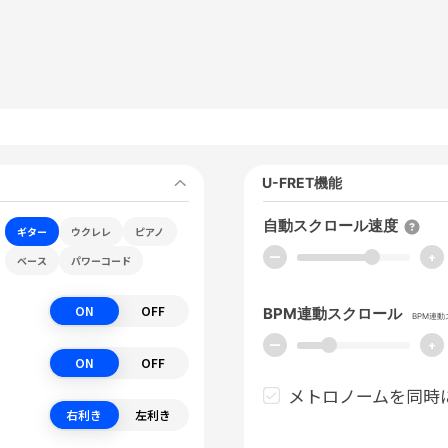
U-FRET機能
自動スクロール速度
ギター
ウクレレ
ピアノ
ー
+
ベース
パワーコード
ON
OFF
BPM連動スクロール
BPM連
ー
+
ON
OFF
メトロノームを同時
右利き
左利き