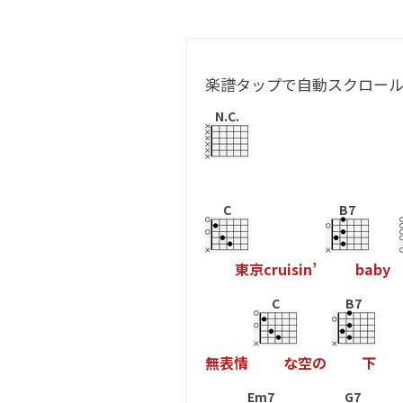
楽譜タップで自動スクロー
N.C.
C
B7
東
京
c
r
u
i
s
i
n
’
b
a
b
y
C
B7
無
表
情
な
空
の
下
Em7
G7