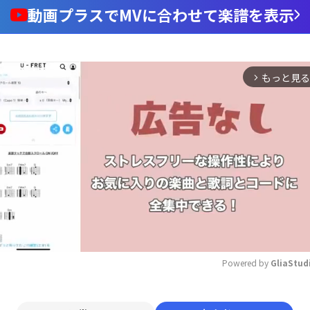
動画プラスでMVに合わせて楽譜を表示
もっと見る
arrow_forward_ios
Powered by 
GliaStud
Mute