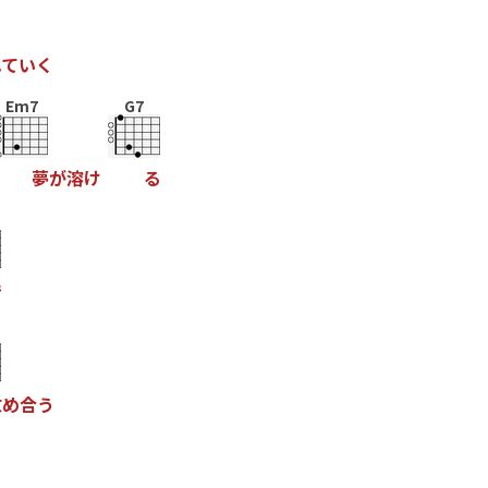
れ
て
い
く
Em7
G7
夢
が
溶
け
る
で
慰
め
合
う