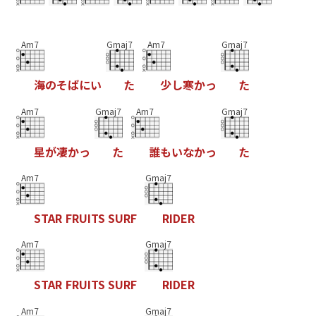
Am7
Gmaj7
Am7
Gmaj7
海
の
そ
ば
に
い
た
少
し
寒
か
っ
た
Am7
Gmaj7
Am7
Gmaj7
星
が
凄
か
っ
た
誰
も
い
な
か
っ
た
Am7
Gmaj7
S
T
A
R
F
R
U
I
T
S
S
U
R
F
R
I
D
E
R
Am7
Gmaj7
S
T
A
R
F
R
U
I
T
S
S
U
R
F
R
I
D
E
R
Am7
Gmaj7