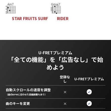
Am7
Gmaj7
S
T
A
R
F
R
U
I
T
S
S
U
R
F
R
I
D
E
R
U-FRETプレミアム
「全ての機能」を
「広告なし」で始
めよう
登録な
U-FRETプレミアム
し
自動スクロールの速度を調整
×
（曲のBPMに合わせた自動調整もあり）
曲のキーを変更
×