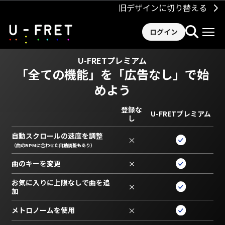
旧デザインに切り替える
ログイン
U-FRETプレミアム
「全ての機能」を
「広告なし」で始
めよう
登録な
U-FRETプレミアム
し
自動スクロールの速度を調整
×
（曲のBPMに合わせた自動調整もあり）
曲のキーを変更
×
お気に入りに上限なしで曲を追
×
加
メトロノームを使用
×