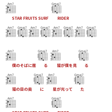
Am7
Gmaj7
S
T
A
R
F
R
U
I
T
S
S
U
R
F
R
I
D
E
R
Am7
Gmaj7
Am7
Gmaj7
Am7
Gmaj7
Am7
Gmaj7
Am7
Gmaj7
Am7
Gmaj7
僕
の
そ
ば
に
居
る
猫
が
僕
を
見
る
Am7
Gmaj7
Am7
Gmaj7
猫
の
目
の
奥
に
星
が
光
っ
て
た
Am7
Gmaj7