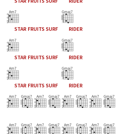
S
T
A
R
F
R
U
I
T
S
S
U
R
F
R
I
D
E
R
Am7
Gmaj7
S
T
A
R
F
R
U
I
T
S
S
U
R
F
R
I
D
E
R
Am7
Gmaj7
S
T
A
R
F
R
U
I
T
S
S
U
R
F
R
I
D
E
R
Am7
Gmaj7
S
T
A
R
F
R
U
I
T
S
S
U
R
F
R
I
D
E
R
Am7
Gmaj7
Am7
Gmaj7
Am7
Gmaj7
Am7
Gmaj7
Am7
Gmaj7
Am7
Gmaj7
Am7
Gmaj7
Am7
Gmaj7