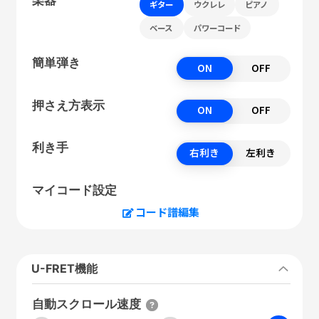
ギター
ウクレレ
ピアノ
ベース
パワーコード
簡単弾き
ON
OFF
押さえ方表示
ON
OFF
利き手
右利き
左利き
マイコード設定
コード譜編集
U-FRET機能
自動スクロール速度