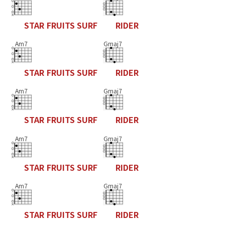
S
T
A
R
F
R
U
I
T
S
S
U
R
F
R
I
D
E
R
Am7
Gmaj7
S
T
A
R
F
R
U
I
T
S
S
U
R
F
R
I
D
E
R
Am7
Gmaj7
S
T
A
R
F
R
U
I
T
S
S
U
R
F
R
I
D
E
R
Am7
Gmaj7
S
T
A
R
F
R
U
I
T
S
S
U
R
F
R
I
D
E
R
Am7
Gmaj7
S
T
A
R
F
R
U
I
T
S
S
U
R
F
R
I
D
E
R