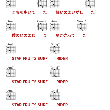
ま
ち
を
歩
い
て
た
軽
い
め
ま
い
が
し
た
Am7
Gmaj7
Am7
Gmaj7
僕
の
頭
の
ま
わ
り
星
が
光
っ
て
た
Am7
Gmaj7
S
T
A
R
F
R
U
I
T
S
S
U
R
F
R
I
D
E
R
Am7
Gmaj7
S
T
A
R
F
R
U
I
T
S
S
U
R
F
R
I
D
E
R
Am7
Gmaj7
S
T
A
R
F
R
U
I
T
S
S
U
R
F
R
I
D
E
R