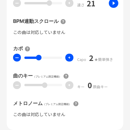
21
ー
+
速さ
BPM連動スクロール
この曲は対応していません
カポ
2
ー
+
Capo
★簡単弾き
曲のキー
（プレミアム限定機能）
0
ー
+
キー
原曲キー
メトロノーム
（プレミアム限定機能）
この曲は対応していません