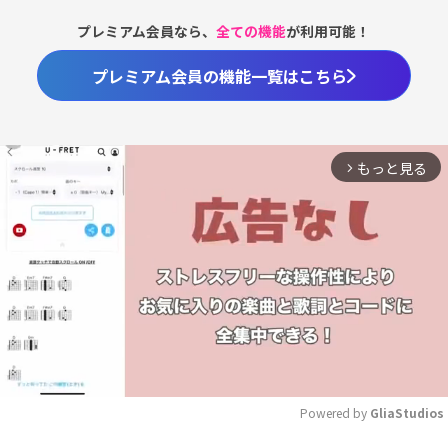
プレミアム会員なら、
全ての機能
が利用可能！
プレミアム会員の機能一覧はこちら
もっと見る
arrow_forward_ios
Powered by 
GliaStudios