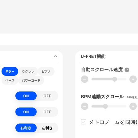
U-FRET機能
自動スクロール速度
ギター
ウクレレ
ピアノ
ー
+
ベース
パワーコード
ON
OFF
BPM連動スクロール
BPM連
ー
+
ON
OFF
メトロノームを同時
右利き
左利き