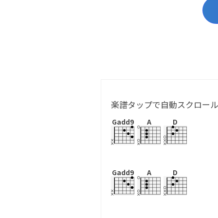
楽譜タップで自動スクロー
Gadd9
A
D
Gadd9
A
D