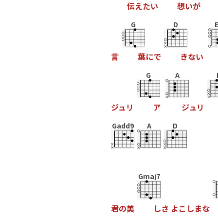
伝
え
た
い
想
い
が
G
D
言
葉
に
で
き
な
い
G
A
ジ
ュ
リ
ア
ジ
ュ
リ
Gadd9
A
D
Gmaj7
君
の
美
し
さ
よ
こ
し
ま
な