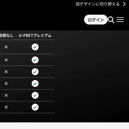
旧デザインに切り替える
ログイン
登録なし
U-FRETプレミアム
×
×
×
×
×
×