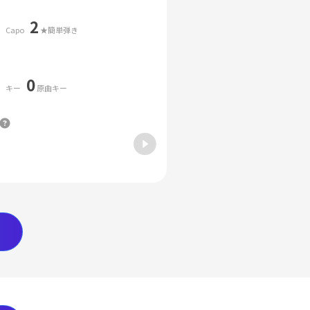
2
Capo
★簡単弾き
0
キー
原曲キー