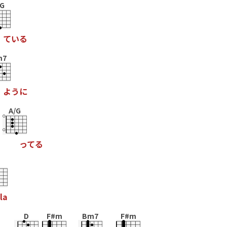
/G
て
い
る
m7
よ
う
に
A/G
っ
て
る
l
a
D
F#m
Bm7
F#m