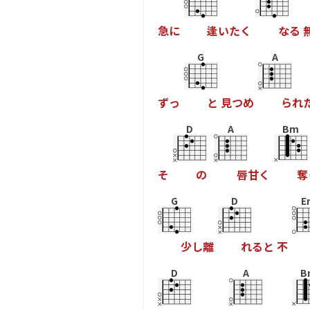
急
に
逢
い
た
く
な
る
G
A
ず
っ
と
見
つ
め
ら
れ
D
A
Bm
そ
の
唇
甘
く
奪
G
D
E
少
し
離
れ
る
と
不
D
A
B