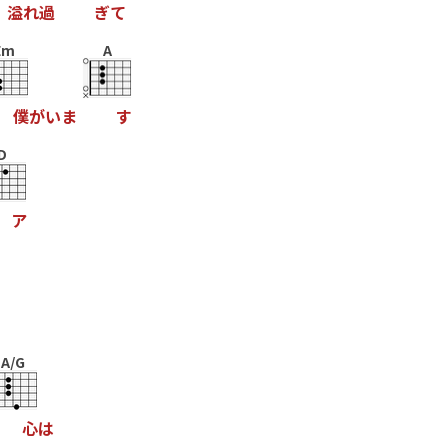
溢
れ
過
ぎ
て
Em
A
僕
が
い
ま
す
D
ア
A/G
心
は