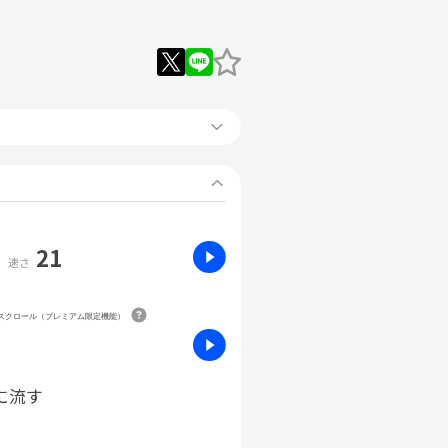
21
速さ
動スクロール（プレミアム限定機能）
に流す