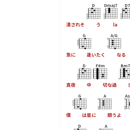
D
Dmaj7
D7
潰
さ
れ
そ
う
l
a
G
A/G
急
に
逢
い
た
く
な
る
D
F#m
Bm7
真
夜
中
切
な
過
G
A
As
僕
は
星
に
願
う
よ
D
A