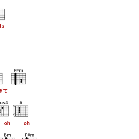
l
a
F#m
ぎ
て
us4
A
o
h
o
h
Bm
F#m