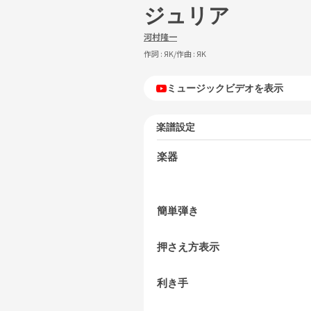
ジュリア
河村隆一
作詞 :
ЯK
/作曲 :
ЯK
ミュージックビデオを表示
楽譜設定
楽器
簡単弾き
押さえ方表示
利き手