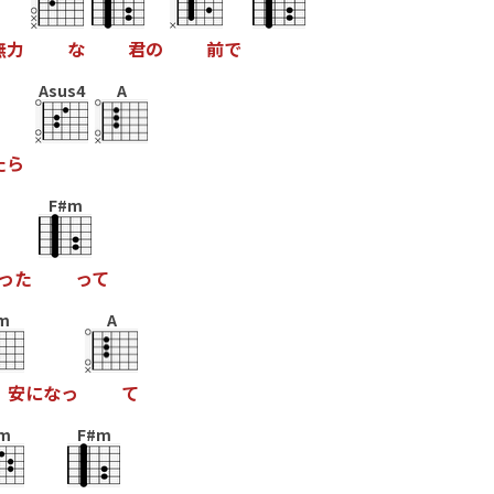
無
力
な
君
の
前
で
Asus4
A
た
ら
F#m
っ
た
っ
て
m
A
安
に
な
っ
て
m
F#m