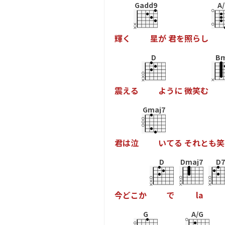
Gadd9
A
輝
く
星
が
君
を
照
ら
し
D
B
震
え
る
よ
う
に
微
笑
む
Gmaj7
君
は
泣
い
て
る
そ
れ
と
も
笑
D
Dmaj7
D7
今
ど
こ
か
で
l
a
G
A/G