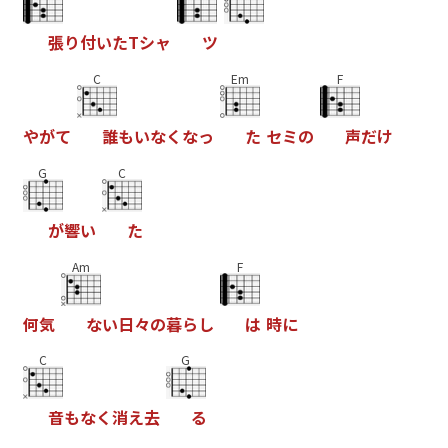
張
り
付
い
た
T
シ
ャ
ツ
C
Em
F
や
が
て
誰
も
い
な
く
な
っ
た
セ
ミ
の
声
だ
け
G
C
が
響
い
た
Am
F
何
気
な
い
日
々
の
暮
ら
し
は
時
に
C
G
音
も
な
く
消
え
去
る