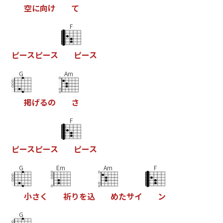
空
に
向
け
て
F
ピ
ー
ス
ピ
ー
ス
ピ
ー
ス
G
Am
掲
げ
る
の
さ
F
ピ
ー
ス
ピ
ー
ス
ピ
ー
ス
G
Em
Am
F
小
さ
く
祈
り
を
込
め
た
サ
イ
ン
G