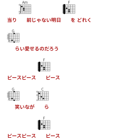
Am
F
当
り
前
じ
ゃ
な
い
明
日
を
ど
れ
く
G
ら
い
愛
せ
る
の
だ
ろ
う
F
ピ
ー
ス
ピ
ー
ス
ピ
ー
ス
G
C
笑
い
な
が
ら
F
ピ
ー
ス
ピ
ー
ス
ピ
ー
ス