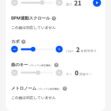
21
ー
+
速さ
BPM連動スクロール
この曲は対応していません
カポ
2
ー
+
Capo
★簡単弾き
曲のキー
（プレミアム限定機能）
0
ー
+
キー
原曲キー
メトロノーム
（プレミアム限定機能）
この曲は対応していません