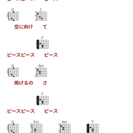
G
C
空
に
向
け
て
F
ピ
ー
ス
ピ
ー
ス
ピ
ー
ス
G
Am
掲
げ
る
の
さ
F
ピ
ー
ス
ピ
ー
ス
ピ
ー
ス
G
Em
Am
F