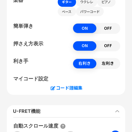
ギター
ウクレレ
ピアノ
ベース
パワーコード
簡単弾き
ON
OFF
押さえ方表示
ON
OFF
利き手
右利き
左利き
マイコード設定
コード譜編集
U-FRET機能
自動スクロール速度