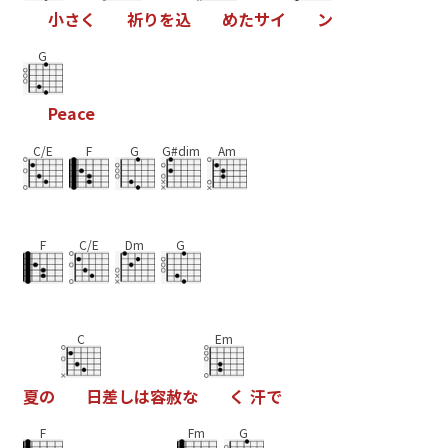
小
さ
く
祈
り
を
込
め
た
サ
イ
ン
G
P
e
a
c
e
C/E
F
G
G#dim
Am
F
C/E
Dm
G
C
Em
夏
の
日
差
し
は
容
赦
な
く
汗
で
F
Fm
G