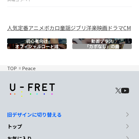
人気
定番
アニメ
ボカロ
童謡
ジブリ
洋楽
映画
ドラマ
CM
初心者向け
動画プラス
オフィシャル
コード譜
「カポなし」の曲
TOP
Peace
旧デザインに切り替える
トップ
お気に入り