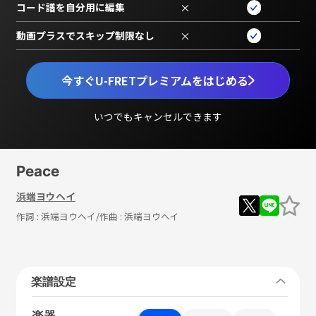
コード譜を自分用に編集
×
動画プラスでスキップ制限なし
×
今すぐU-FRETプレミアムをはじめる
いつでもキャンセルできます
Peace
浜端ヨウヘイ
作詞 :
浜端ヨウヘイ
/作曲 :
浜端ヨウヘイ
楽譜設定
楽器