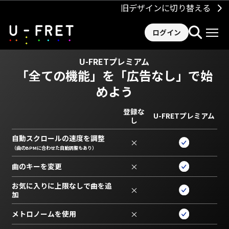
旧デザインに切り替える
ログイン
U-FRETプレミアム
「全ての機能」を
「広告なし」で始
めよう
登録な
U-FRETプレミアム
し
自動スクロールの速度を調整
×
（曲のBPMに合わせた自動調整もあり）
曲のキーを変更
×
お気に入りに上限なしで曲を追
×
加
メトロノームを使用
×