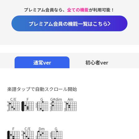
プレミアム会員なら、
全ての機能
が利用可能！
プレミアム会員の機能一覧はこちら
通常ver
初心者ver
楽譜タップで自動スクロール開始
C/E
F
G
G#dim
Am
F
C/E
Dm
G