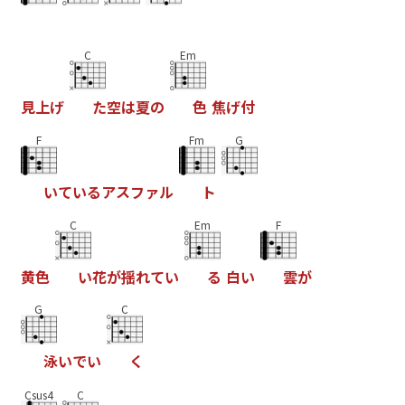
C
Em
見
上
げ
た
空
は
夏
の
色
焦
げ
付
F
Fm
G
い
て
い
る
ア
ス
フ
ァ
ル
ト
C
Em
F
黄
色
い
花
が
揺
れ
て
い
る
白
い
雲
が
G
C
泳
い
で
い
く
Csus4
C