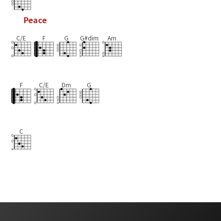
P
e
a
c
e
C/E
F
G
G#dim
Am
F
C/E
Dm
G
C