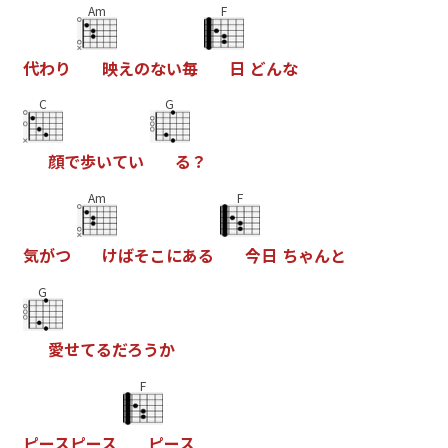
Am
F
代
わ
り
映
え
の
な
い
毎
日
ど
ん
な
C
G
顔
で
歩
い
て
い
る
？
Am
F
気
が
つ
け
ば
そ
こ
に
あ
る
今
日
ち
ゃ
ん
と
G
愛
せ
て
る
だ
ろ
う
か
F
ピ
ー
ス
ピ
ー
ス
ピ
ー
ス