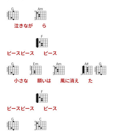
G
Am
泣
き
な
が
ら
F
ピ
ー
ス
ピ
ー
ス
ピ
ー
ス
G
Em
Am
A#
G
小
さ
な
願
い
は
風
に
消
え
た
F
ピ
ー
ス
ピ
ー
ス
ピ
ー
ス
G
C