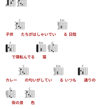
C
Em
子
供
た
ち
が
は
し
ゃ
い
で
い
る
日
陰
F
Fm
G
で
寝
転
ん
で
る
猫
C
Em
F
カ
レ
ー
の
匂
い
が
し
て
い
る
い
つ
も
通
り
の
G
C
街
の
景
色