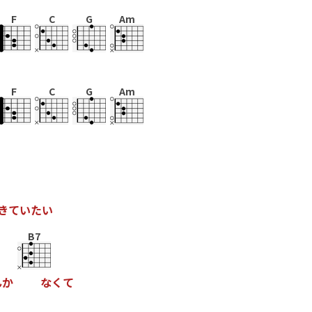
F
C
G
Am
F
C
G
Am
き
て
い
た
い
B7
ん
か
な
く
て