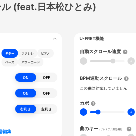
 (feat.日本松ひとみ)
U-FRET機能
自動スクロール速度
ギター
ウクレレ
ピアノ
ー
+
ベース
パワーコード
ON
OFF
BPM連動スクロール
この曲は対応していません
ON
OFF
カポ
右利き
左利き
ー
+
曲のキー
（プレミアム限定機能）
譜編集