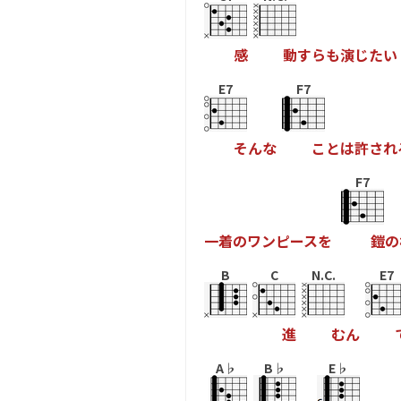
感
動
す
ら
も
演
じ
た
い
E7
F7
そ
ん
な
こ
と
は
許
さ
れ
F7
一
着
の
ワ
ン
ピ
ー
ス
を
鎧
の
B
C
N.C.
E7
進
む
ん
A♭
B♭
E♭