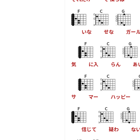
F
C
G
い
な
せ
な
ガ
ー
F
C
G
気
に
入
ら
ん
あ
F
C
サ
マ
ー
ハ
ッ
ピ
ー
F
C
G
信
じ
て
疑
わ
な