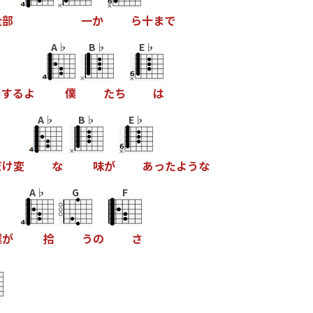
全
部
一
か
ら
十
ま
で
A♭
B♭
E♭
を
す
る
よ
僕
た
ち
は
A♭
B♭
E♭
だ
け
変
な
味
が
あ
っ
た
よ
う
な
A♭
G
F
僕
が
拾
う
の
さ