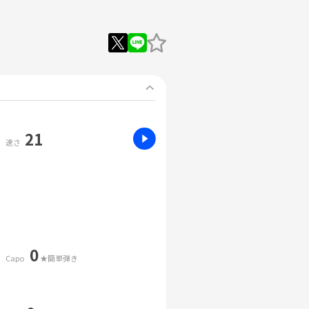
21
速さ
0
Capo
★簡単弾き