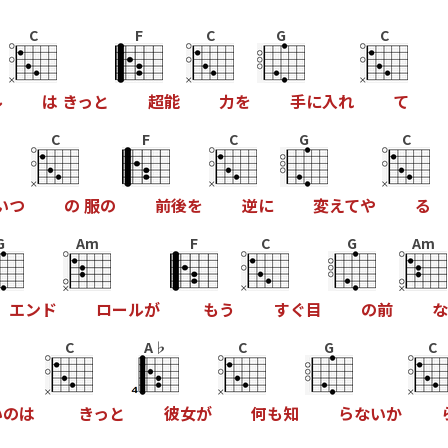
C
F
C
G
C
ル
は
き
っ
と
超
能
力
を
手
に
入
れ
て
C
F
C
G
C
い
つ
の
服
の
前
後
を
逆
に
変
え
て
や
る
G
Am
F
C
G
Am
エ
ン
ド
ロ
ー
ル
が
も
う
す
ぐ
目
の
前
な
C
A♭
C
G
C
い
の
は
き
っ
と
彼
女
が
何
も
知
ら
な
い
か