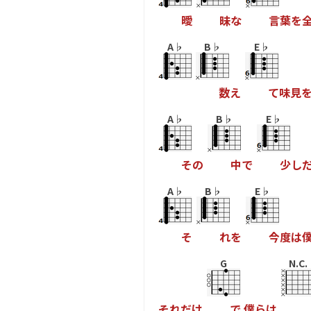
曖
昧
な
言
葉
を
A♭
B♭
E♭
数
え
て
味
見
A♭
B♭
E♭
そ
の
中
で
少
し
A♭
B♭
E♭
そ
れ
を
今
度
は
G
N.C.
そ
れ
だ
け
で
僕
ら
は