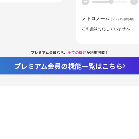
ー
+
メトロノーム
（プレミアム限定機能）
この曲は対応していません
プレミアム会員なら、
全ての機能
が利用可能！
プレミアム会員の機能一覧はこちら
Loaded
:
94.44%
/
nmute