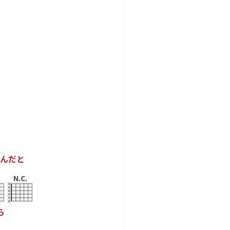
ん
だ
と
N.C.
ら