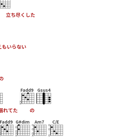
立
ち
尽
く
し
た
え
も
い
ら
な
い
の
Fadd9
Gsus4
溺
れ
て
た
の
Fadd9
G#dim
Am7
C/E