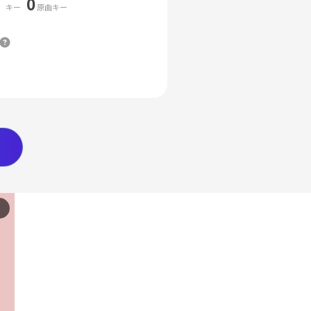
0
キー
原曲キー