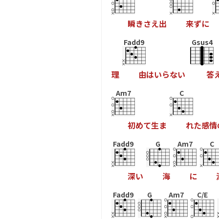
瞬
き
さ
え
出
来
ず
に
Fadd9
Gsus4
理
由
は
い
ら
な
い
答
Am7
C
初
め
て
生
ま
れ
た
感
情
Fadd9
G
Am7
C
深
い
海
に
Fadd9
G
Am7
C/E