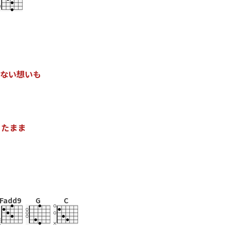
な
い
想
い
も
っ
た
ま
ま
Fadd9
G
C