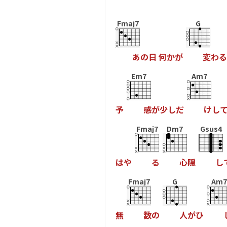
Fmaj7
G
あ
の
日
何
か
が
変
わ
る
Em7
Am7
予
感
が
少
し
だ
け
し
Fmaj7
Dm7
Gsus4
は
や
る
心
隠
し
Fmaj7
G
Am7
無
数
の
人
が
ひ