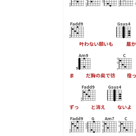
Fadd9
Gsus4
叶
わ
な
い
願
い
も
届
か
Am9
C
ま
だ
胸
の
奥
で
彷
徨
Fadd9
Gsus4
ず
っ
と
消
え
な
い
よ
Fadd9
G
Am7
C