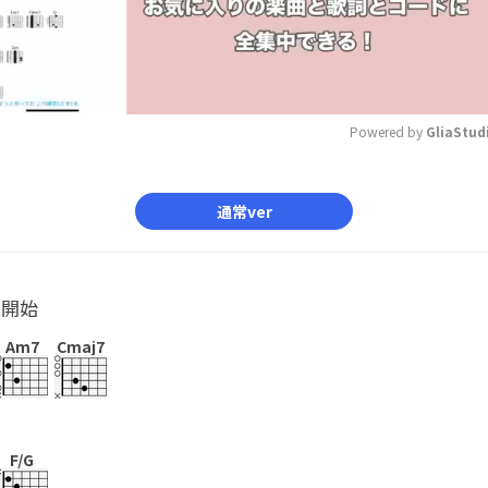
Powered by 
GliaStud
Mute
通常ver
ル開始
Am7
Cmaj7
F/G