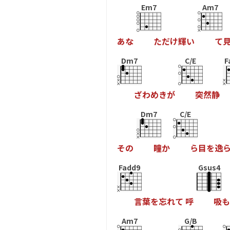
Em7
Am7
あ
な
た
だ
け
輝
い
て
Dm7
C/E
F
ざ
わ
め
き
が
突
然
静
Dm7
C/E
そ
の
瞳
か
ら
目
を
逸
Fadd9
Gsus4
言
葉
を
忘
れ
て
呼
吸
も
Am7
G/B