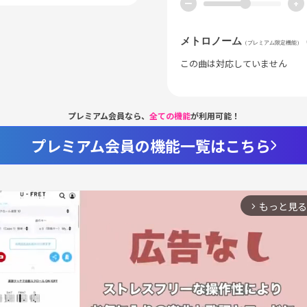
ー
+
メトロノーム
（プレミアム限定機能）
この曲は対応していません
プレミアム会員なら、
全ての機能
が利用可能！
プレミアム会員の機能一覧はこちら
もっと見る
arrow_forward_ios