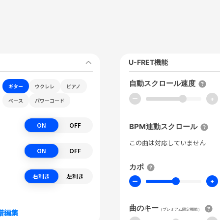
U-FRET機能
自動スクロール速度
ギター
ウクレレ
ピアノ
ー
+
ベース
パワーコード
ON
OFF
BPM連動スクロール
この曲は対応していません
ON
OFF
カポ
右利き
左利き
ー
+
曲のキー
（プレミアム限定機能）
譜編集