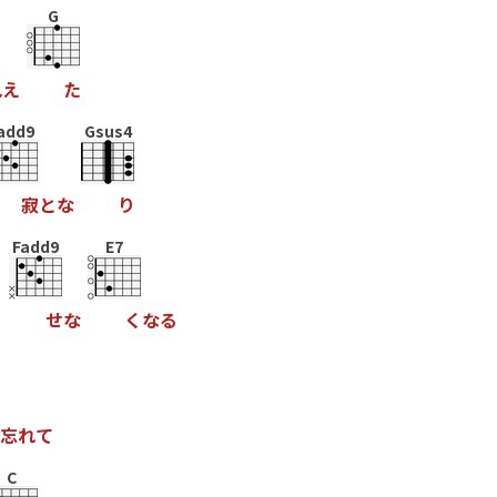
G
見
え
た
add9
Gsus4
寂
と
な
り
Fadd9
E7
ら
せ
な
く
な
る
忘
れ
て
C