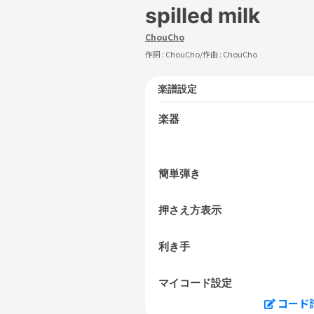
spilled milk
ChouCho
作詞 :
ChouCho
/作曲 :
ChouCho
楽譜設定
楽器
簡単弾き
押さえ方表示
利き手
マイコード設定
コード