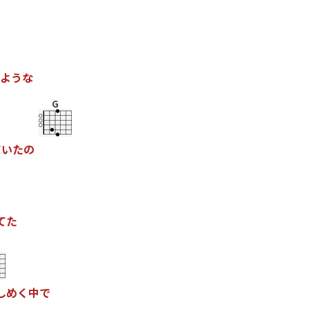
よ
う
な
G
て
い
た
の
て
た
し
め
く
中
で