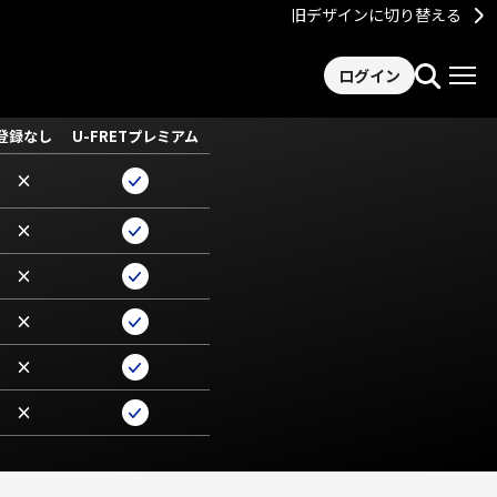
旧デザインに切り替える
ログイン
登録なし
U-FRETプレミアム
×
×
×
×
×
×