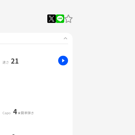
21
速さ
4
Capo
★簡単弾き