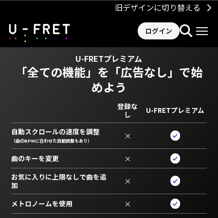
旧デザインに切り替える
ログイン
U-FRETプレミアム
「全ての機能」を
「広告なし」で始
めよう
登録な
U-FRETプレミアム
し
自動スクロールの速度を調整
×
（曲のBPMに合わせた自動調整もあり）
曲のキーを変更
×
お気に入りに上限なしで曲を追
×
加
メトロノームを使用
×