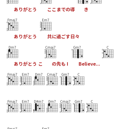
あ
り
が
と
う
こ
こ
ま
で
の
導
き
Fmaj7
Em7
あ
り
が
と
う
共
に
過
ご
す
日
々
Dm7
Cmaj7
Gm7
C
あ
り
が
と
う
こ
の
先
も
I
B
e
l
i
e
v
e
.
.
.
Fmaj7
Em7
Dm7
Cmaj7
Gm7
C
Fmaj7
Em7
D#m7
Dm7
Cmaj7
Gm7
C
Fmaj7
Em7