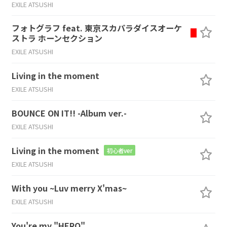
EXILE ATSUSHI
フォトグラフ feat. 東京スカパラダイスオーケ
ストラ ホーンセクション
EXILE ATSUSHI
Living in the moment
EXILE ATSUSHI
BOUNCE ON IT!! -Album ver.-
EXILE ATSUSHI
Living in the moment
初心者ver
EXILE ATSUSHI
With you ~Luv merry X'mas~
EXILE ATSUSHI
You're my "HERO"