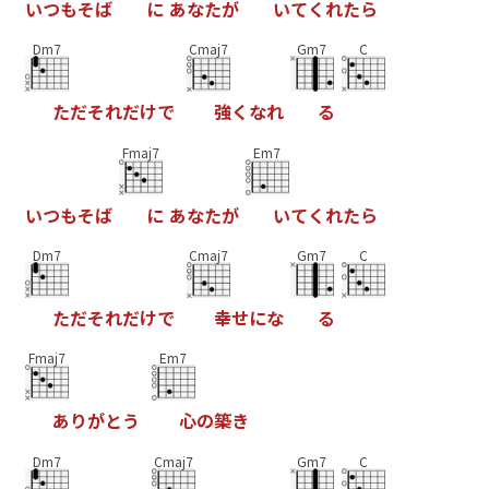
い
つ
も
そ
ば
に
あ
な
た
が
い
て
く
れ
た
ら
Dm7
Cmaj7
Gm7
C
た
だ
そ
れ
だ
け
で
強
く
な
れ
る
Fmaj7
Em7
い
つ
も
そ
ば
に
あ
な
た
が
い
て
く
れ
た
ら
Dm7
Cmaj7
Gm7
C
た
だ
そ
れ
だ
け
で
幸
せ
に
な
る
Fmaj7
Em7
あ
り
が
と
う
心
の
築
き
Dm7
Cmaj7
Gm7
C