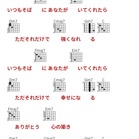
い
つ
も
そ
ば
に
あ
な
た
が
い
て
く
れ
た
ら
Dm7
Cmaj7
Gm7
C
た
だ
そ
れ
だ
け
で
強
く
な
れ
る
Fmaj7
Em7
い
つ
も
そ
ば
に
あ
な
た
が
い
て
く
れ
た
ら
Dm7
Cmaj7
Gm7
C
た
だ
そ
れ
だ
け
で
幸
せ
に
な
る
Fmaj7
Em7
あ
り
が
と
う
心
の
築
き
Dm7
Cmaj7
Gm7
C