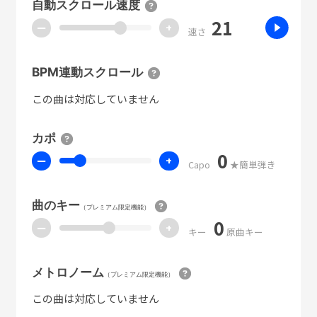
自動スクロール速度
21
ー
+
速さ
BPM連動スクロール
この曲は対応していません
カポ
0
ー
+
Capo
★簡単弾き
曲のキー
（プレミアム限定機能）
0
ー
+
キー
原曲キー
メトロノーム
（プレミアム限定機能）
この曲は対応していません