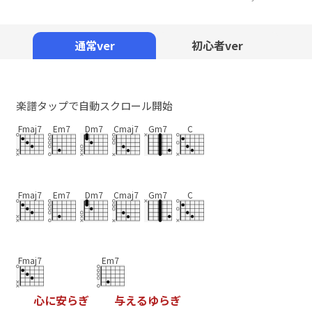
Mute
通常ver
初心者ver
楽譜タップで自動スクロール開始
Fmaj7
Em7
Dm7
Cmaj7
Gm7
C
Fmaj7
Em7
Dm7
Cmaj7
Gm7
C
Fmaj7
Em7
心
に
安
ら
ぎ
与
え
る
ゆ
ら
ぎ