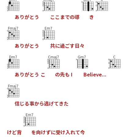
あ
り
が
と
う
こ
こ
ま
で
の
導
き
Fmaj7
Em7
あ
り
が
と
う
共
に
過
ご
す
日
々
Dm7
Cmaj7
Gm7
C
あ
り
が
と
う
こ
の
先
も
I
B
e
l
i
e
v
e
.
.
.
Fmaj7
信
じ
る
事
か
ら
逃
げ
て
き
た
Em7
け
ど
背
を
向
け
ず
に
受
け
入
れ
て
今