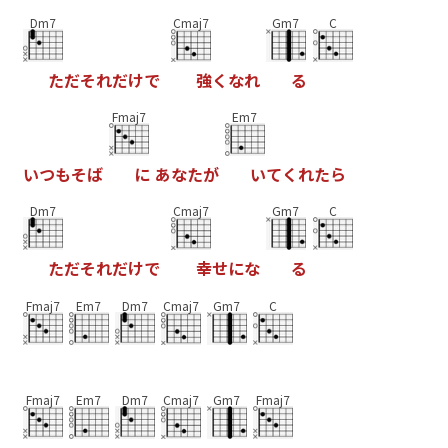
Dm7
Cmaj7
Gm7
C
た
だ
そ
れ
だ
け
で
強
く
な
れ
る
Fmaj7
Em7
い
つ
も
そ
ば
に
あ
な
た
が
い
て
く
れ
た
ら
Dm7
Cmaj7
Gm7
C
た
だ
そ
れ
だ
け
で
幸
せ
に
な
る
Fmaj7
Em7
Dm7
Cmaj7
Gm7
C
Fmaj7
Em7
Dm7
Cmaj7
Gm7
Fmaj7