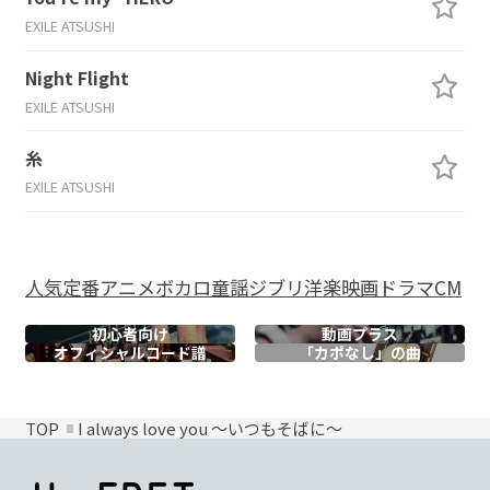
EXILE ATSUSHI
Night Flight
EXILE ATSUSHI
糸
EXILE ATSUSHI
人気
定番
アニメ
ボカロ
童謡
ジブリ
洋楽
映画
ドラマ
CM
初心者向け
動画プラス
オフィシャル
コード譜
「カポなし」の曲
TOP
I always love you ～いつもそばに～