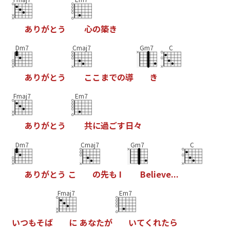
あ
り
が
と
う
心
の
築
き
Dm7
Cmaj7
Gm7
C
あ
り
が
と
う
こ
こ
ま
で
の
導
き
Fmaj7
Em7
あ
り
が
と
う
共
に
過
ご
す
日
々
Dm7
Cmaj7
Gm7
C
あ
り
が
と
う
こ
の
先
も
I
B
e
l
i
e
v
e
.
.
.
Fmaj7
Em7
い
つ
も
そ
ば
に
あ
な
た
が
い
て
く
れ
た
ら