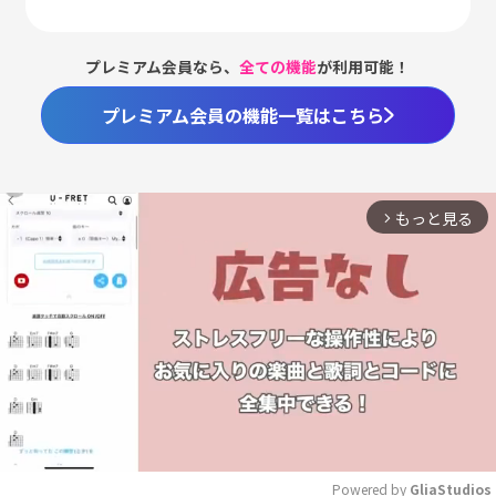
プレミアム会員なら、
全ての機能
が利用可能！
プレミアム会員の機能一覧はこちら
もっと見る
arrow_forward_ios
Powered by 
GliaStudios