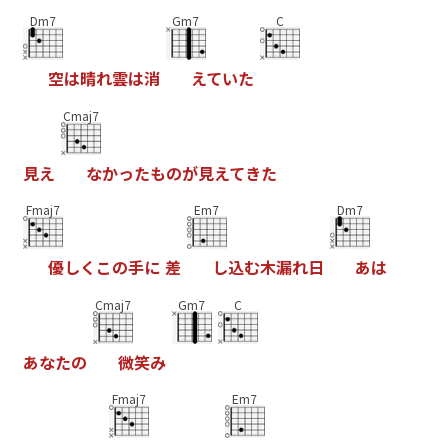
Dm7
Gm7
C
空
は
晴
れ
雲
は
消
え
て
い
た
Cmaj7
見
え
な
か
っ
た
も
の
が
見
え
て
き
た
Fmaj7
Em7
Dm7
優
し
く
こ
の
手
に
差
し
込
む
木
漏
れ
日
あ
は
Cmaj7
Gm7
C
あ
な
た
の
微
笑
み
Fmaj7
Em7