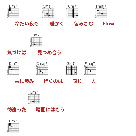
Dm7
Cmaj7
Gm7
Fmaj7
冷
た
い
夜
も
暖
か
く
包
み
こ
む
F
l
o
w
Em7
気
づ
け
ば
見
つ
め
合
う
Dm7
Cmaj7
Gm7
Fmaj7
共
に
歩
み
行
く
の
は
同
じ
方
Em7
彷
徨
っ
た
暗
闇
に
は
も
う
Dm7