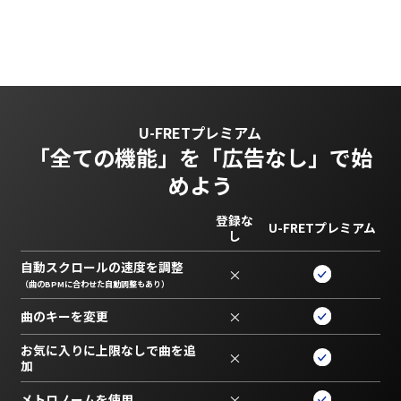
U-FRETプレミアム
「全ての機能」を
「広告なし」で始
めよう
登録な
U-FRETプレミアム
し
自動スクロールの速度を調整
×
（曲のBPMに合わせた自動調整もあり）
曲のキーを変更
×
お気に入りに上限なしで曲を追
×
加
メトロノームを使用
×