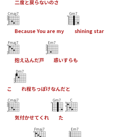
二
度
と
戻
ら
な
い
の
さ
Cmaj7
Gm7
B
e
c
a
u
s
e
Y
o
u
a
r
e
m
y
s
h
i
n
i
n
g
s
t
a
r
Fmaj7
Em7
抱
え
込
ん
だ
戸
惑
い
す
ら
も
Dm7
こ
れ
程
ち
っ
ぽ
け
な
ん
だ
と
Cmaj7
Gm7
C
気
付
か
せ
て
く
れ
た
Fmaj7
Em7