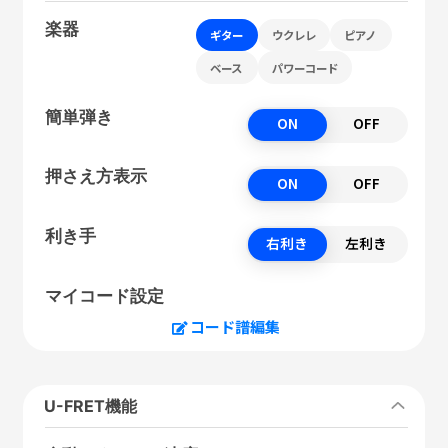
楽器
ギター
ウクレレ
ピアノ
ベース
パワーコード
簡単弾き
ON
OFF
押さえ方表示
ON
OFF
利き手
右利き
左利き
マイコード設定
コード譜編集
U-FRET機能