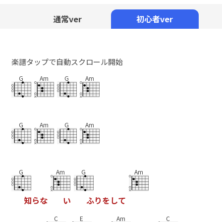
Mute
通常ver
初心者ver
楽譜タップで自動スクロール開始
G
Am
G
Am
G
Am
G
Am
G
Am
G
Am
知
ら
な
い
ふ
り
を
し
て
C
E
Am
C