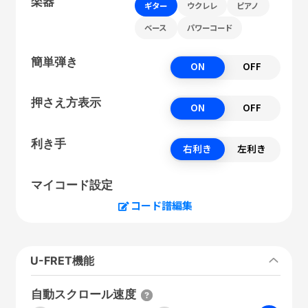
楽器
ギター
ウクレレ
ピアノ
ベース
パワーコード
簡単弾き
ON
OFF
押さえ方表示
ON
OFF
利き手
右利き
左利き
マイコード設定
コード譜編集
U-FRET機能
自動スクロール速度