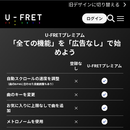
旧デザインに切り替える
ログイン
U-FRETプレミアム
「全ての機能」を
「広告なし」で始
めよう
登録な
U-FRETプレミアム
し
自動スクロールの速度を調整
×
（曲のBPMに合わせた自動調整もあり）
曲のキーを変更
×
お気に入りに上限なしで曲を追
×
加
メトロノームを使用
×