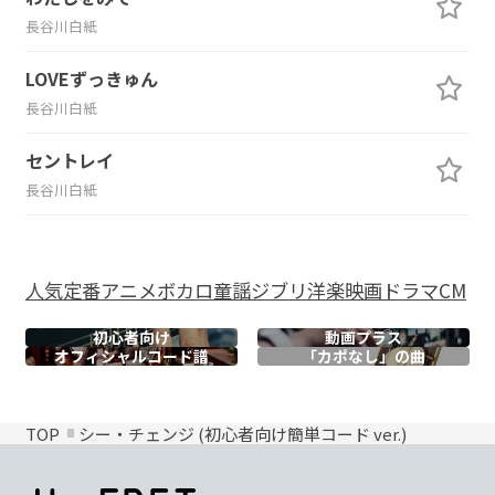
長谷川白紙
LOVEずっきゅん
長谷川白紙
セントレイ
長谷川白紙
人気
定番
アニメ
ボカロ
童謡
ジブリ
洋楽
映画
ドラマ
CM
初心者向け
動画プラス
オフィシャル
コード譜
「カポなし」の曲
TOP
シー・チェンジ (初心者向け簡単コード ver.)