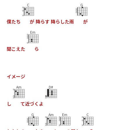
C
G
僕
た
ち
が
降
ら
す
降
ら
し
た
雨
が
Em
聞
こ
え
た
ら
イ
メ
ー
ジ
Am
D#
し
て
近
づ
く
よ
G
Am
Em
C