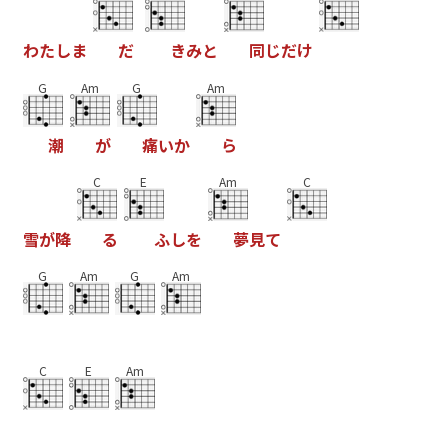
わ
た
し
ま
だ
き
み
と
同
じ
だ
け
G
Am
G
Am
潮
が
痛
い
か
ら
C
E
Am
C
雪
が
降
る
ふ
し
を
夢
見
て
G
Am
G
Am
C
E
Am