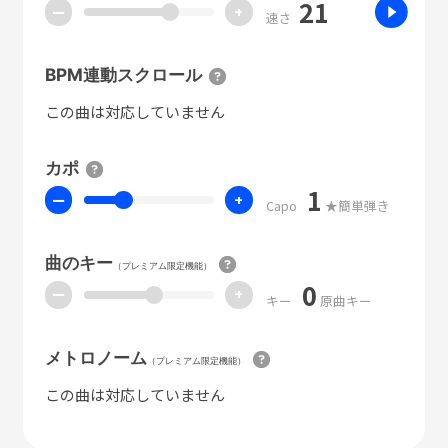
21
ー
+
速さ
BPM連動スクロール
この曲は対応していません
カポ
1
ー
+
Capo
★簡単弾き
曲のキー
（プレミアム限定機能）
0
ー
+
キー
原曲キー
メトロノーム
（プレミアム限定機能）
この曲は対応していません