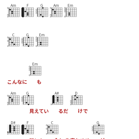
Am
F
G
Am
Em
C
G
Em
Em
こ
ん
な
に
も
Am
G
A#
D
見
え
て
い
る
だ
け
で
D#
F
C
G