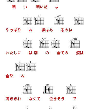
願
い
願
い
だ
よ
C
E
Am
C
や
っ
ぱ
り
ね
線
は
あ
る
の
ね
G
Am
G
Am
わ
た
し
に
は
潮
の
全
て
の
姿
は
C
E
全
然
ね
Am
D#
C
聴
き
き
れ
な
く
て
泣
き
そ
う
で
C
C#
F#