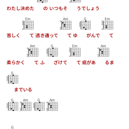
わ
た
し
決
め
た
の
い
つ
も
そ
う
で
し
ょ
う
Em
Am
G
Em
苦
し
く
て
透
き
通
っ
て
て
ゆ
が
ん
で
て
Am
G
Em
Am
柔
ら
か
く
て
ふ
ざ
け
て
て
疵
が
あ
る
ま
G
ま
で
い
る
G
Am
G
Am
G