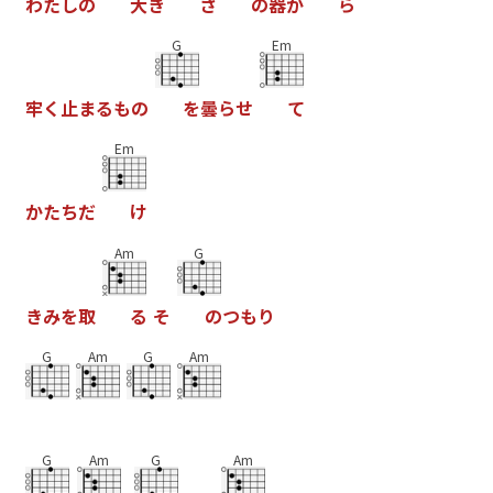
わ
た
し
の
大
き
さ
の
器
か
ら
G
Em
牢
く
止
ま
る
も
の
を
曇
ら
せ
て
Em
か
た
ち
だ
け
Am
G
き
み
を
取
る
そ
の
つ
も
り
G
Am
G
Am
G
Am
G
Am