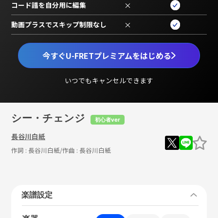
コード譜を自分用に編集
×
動画プラスでスキップ制限なし
×
今すぐU-FRETプレミアムをはじめる
いつでもキャンセルできます
シー・チェンジ
初心者ver
長谷川白紙
作詞 :
長谷川白紙
/作曲 :
長谷川白紙
楽譜設定