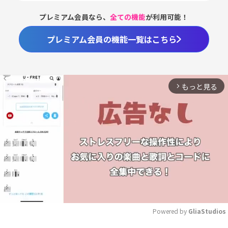
プレミアム会員なら、
全ての機能
が利用可能！
プレミアム会員の機能一覧はこちら
もっと見る
arrow_forward_ios
Powered by 
GliaStudios