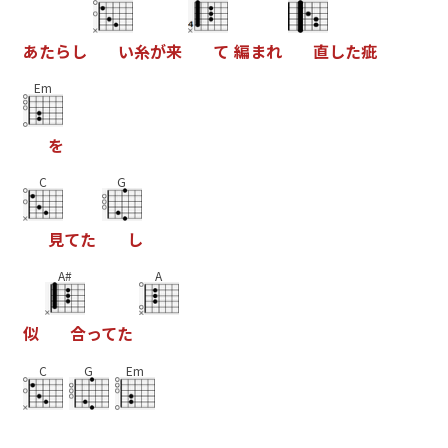
あ
た
ら
し
い
糸
が
来
て
編
ま
れ
直
し
た
疵
Em
を
C
G
見
て
た
し
A#
A
似
合
っ
て
た
C
G
Em