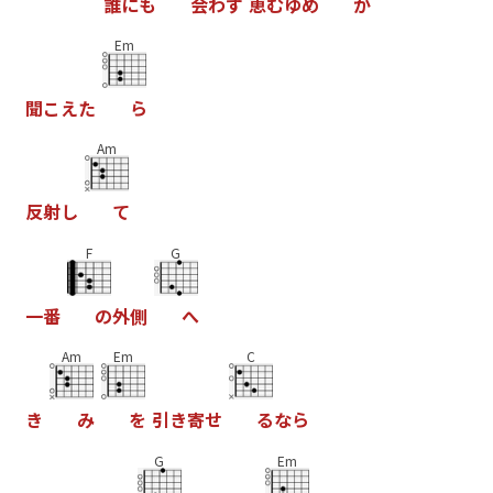
誰
に
も
会
わ
ず
恵
む
ゆ
め
が
Em
聞
こ
え
た
ら
Am
反
射
し
て
F
G
一
番
の
外
側
へ
Am
Em
C
き
み
を
引
き
寄
せ
る
な
ら
G
Em