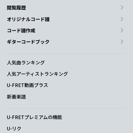
閲覧履歴
Em
D/F#
G
A
オリジナルコード譜
君を好き
なことには変
わりはな
い
コード譜作成
ギターコードブック
んだ
Gmaj7
A
F#m
Bm
人気曲ランキング
人気アーティストランキング
U-FRET動画プラス
Em
A
Dsus4
D
新着楽譜
Gmaj7
A
Bm
U-FRETプレミアムの機能
U-リク
僕は
いつもど
こかで