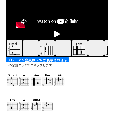
Gmaj7
F#m
B
A
プレミアム会員はBPMが表示されます
下の楽譜タッチでスキップします。
Gmaj7
A
F#m
Bm
D/A
Em
A
Dsus4
D