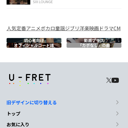
SIX LOUNGE
D
G
A
F#/A#
分かってくれ
よ こ
んな僕
を
人気
定番
アニメ
ボカロ
童謡
ジブリ
洋楽
映画
ドラマ
CM
Bm
D/A
G
初心者向け
動画プラス
オフィシャル
コード譜
「カポなし」の曲
あま
り考え込
むのは好
きじゃないん
A
だ
D
G
F#
Bm
理解しておく
れ 不器
用な僕
を
旧デザインに切り替える
D/A
トップ
お気に入り