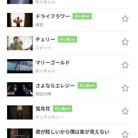
あいみょん
ドライフラワー
初心者ver
G
A
F#7
Bm
優里
風
の噂
で聞
いた
よ
チェリー
初心者ver
スピッツ
Em
A
Asus4
A
マリーゴールド
僕
にどうしろって
言うの？
あいみょん
Gmaj7
F#m7
さよならエレジー
初心者ver
菅田将暉
何も一人で泣く
ことないだろう
雪月花
初心者ver
Em
A
ヤングスキニー
僕
に話してくれた
らいいのに
君が眩しいから僕は星が見えない