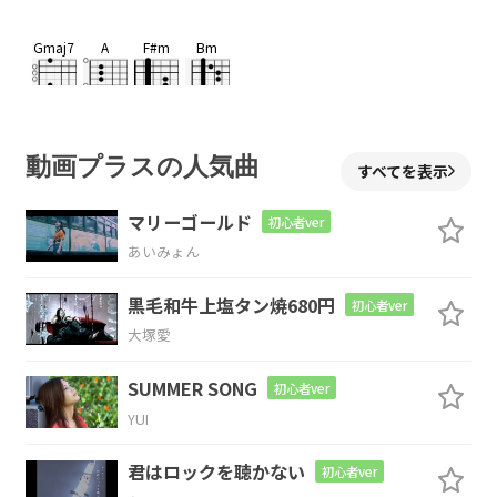
Gmaj7
A
F#m
Bm
Em
A
Dsus4
D
動画プラスの人気曲
すべてを表示
マリーゴールド
初心者ver
あいみょん
G
A
Bm
黒毛和牛上塩タン焼680円
初心者ver
君はケ
ンカした
夜に
大塚愛
Em
A
D
Dsus4
SUMMER SONG
初心者ver
YUI
公
園で
泣いてるん
だってね
D
君はロックを聴かない
初心者ver