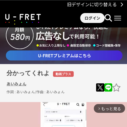
旧デザインに切り替える
ログイン
分かってくれよ
動画プラス
あいみょん
作詞 :
あいみょん
/作曲 :
あいみょん
もっと見る
arrow_forward_ios