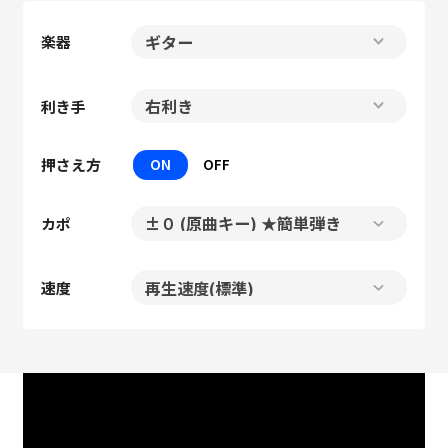
楽器
利き手
押さえ方
ON
OFF
カポ
速度