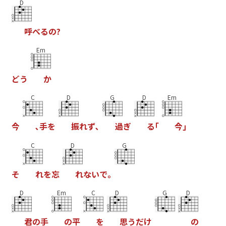
D
呼
べ
る
の
?
Em
ど
う
か
C
D
G
D
Em
今
､
手
を
振
れ
ず
､
過
ぎ
る
｢
今
｣
C
D
G
そ
れ
を
忘
れ
な
い
で
｡
D
Em
C
D
G
D
君
の
手
の
平
を
思
う
だ
け
の