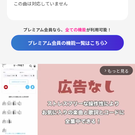
この曲は対応していません
プレミアム会員なら、
全ての機能
が利用可能！
プレミアム会員の機能一覧はこちら
もっと見る
arrow_forward_ios