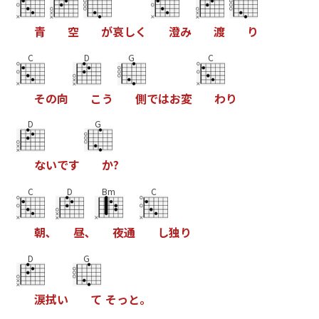
青
空
が
哀
し
く
澄
み
渡
り
C
D
G
C
そ
の
向
こ
う
側
で
は
お
変
わ
り
D
G
な
い
で
す
か
?
C
D
Bm
C
朝
､
昼
､
夜
通
し
独
り
D
G
涙
拭
い
て
そ
っ
と
｡