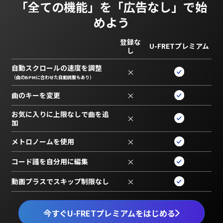
「全ての機能」を
「広告なし」で始
めよう
登録な
U-FRETプレミアム
し
自動スクロールの速度を調整
×
（曲のBPMに合わせた自動調整もあり）
曲のキーを変更
×
お気に入りに上限なしで曲を追
×
加
メトロノームを使用
×
コード譜を自分用に編集
×
動画プラスでスキップ制限なし
×
今すぐU-FRETプレミアムをはじめる