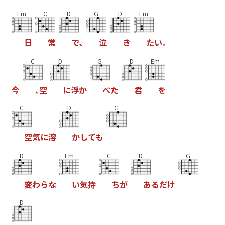
Em
C
D
G
D
Em
日
常
で
､
泣
き
た
い
｡
C
D
G
D
Em
今
､
空
に
浮
か
べ
た
君
を
C
D
G
空
気
に
溶
か
し
て
も
D
Em
C
D
G
変
わ
ら
な
い
気
持
ち
が
あ
る
だ
け
D