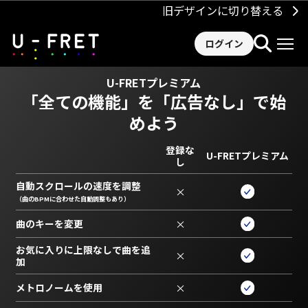
旧デザインに切り替える
ログイン
U-FRETプレミアム
「全ての機能」を
「広告なし」で始
めよう
登録な
U-FRETプレミアム
し
自動スクロールの速度を調整
×
（曲のBPMに合わせた自動調整もあり）
曲のキーを変更
×
お気に入りに上限なしで曲を追
×
加
メトロノームを使用
×