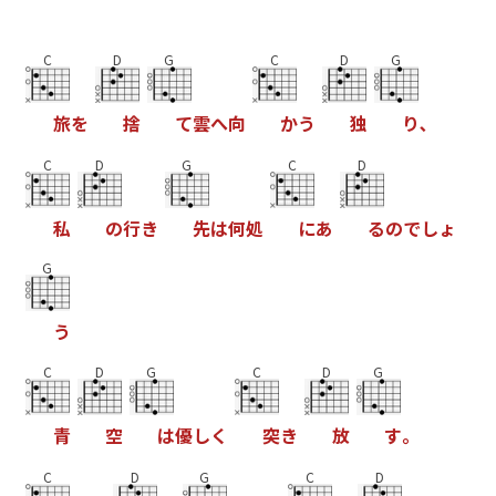
C
D
G
C
D
G
旅
を
捨
て
雲
へ
向
か
う
独
り
､
C
D
G
C
D
私
の
行
き
先
は
何
処
に
あ
る
の
で
し
ょ
G
う
C
D
G
C
D
G
青
空
は
優
し
く
突
き
放
す
｡
C
D
G
C
D