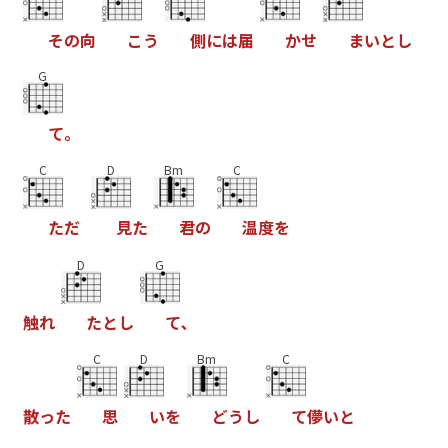
そ
の
向
こ
う
側
に
は
届
か
せ
ま
い
と
し
G
て
｡
C
D
Bm
C
た
だ
見
た
君
の
温
度
を
D
G
触
れ
た
と
し
て
､
C
D
Bm
C
散
っ
た
思
い
を
ど
う
し
て
儚
い
と