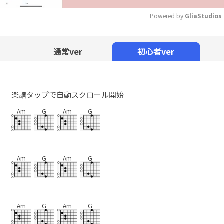
Powered by 
GliaStudios
Mute
通常ver
初心者ver
楽譜タップで自動スクロール開始
Am
G
Am
G
Am
G
Am
G
Am
G
Am
G