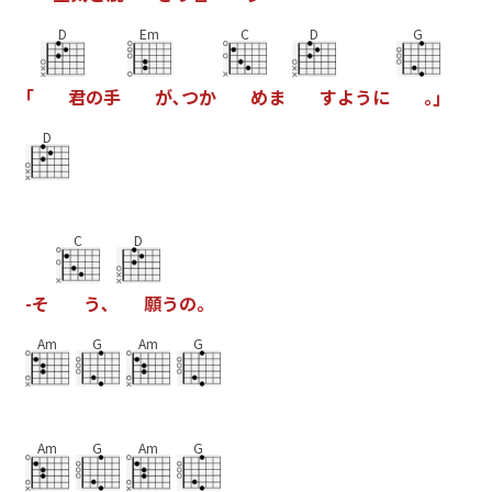
D
Em
C
D
G
｢
君
の
手
が
､
つ
か
め
ま
す
よ
う
に
｡
｣
D
C
D
-
そ
う
､
願
う
の
｡
Am
G
Am
G
Am
G
Am
G