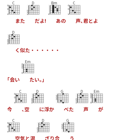
C
D
Bm
C
ま
た
だ
よ
!
あ
の
声
､
君
と
よ
D
く
似
た
・
・
・
・
・
・
Em
｢
会
い
た
い
｡
｣
C
D
G
D
Em
今
､
空
に
浮
か
べ
た
声
が
C
D
G
空
気
と
混
ざ
り
合
う