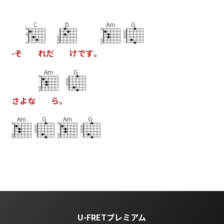
C
D
Am
G
-
そ
れ
だ
け
で
す
｡
Am
G
さ
よ
な
ら
｡
Am
G
Am
G
U-FRETプレミアム