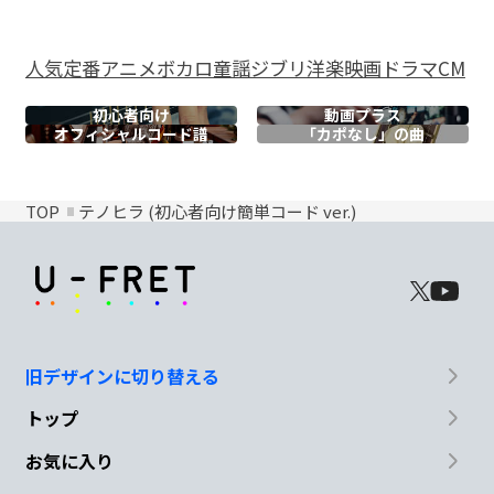
人気
定番
アニメ
ボカロ
童謡
ジブリ
洋楽
映画
ドラマ
CM
初心者向け
動画プラス
オフィシャル
コード譜
「カポなし」の曲
TOP
テノヒラ (初心者向け簡単コード ver.)
旧デザインに切り替える
トップ
お気に入り