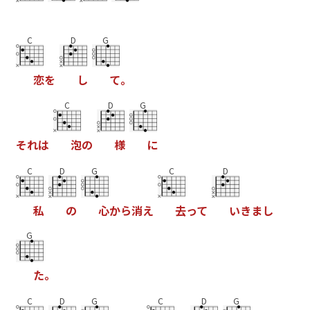
C
D
G
恋
を
し
て
｡
C
D
G
そ
れ
は
泡
の
様
に
C
D
G
C
D
私
の
心
か
ら
消
え
去
っ
て
い
き
ま
し
G
た
｡
C
D
G
C
D
G