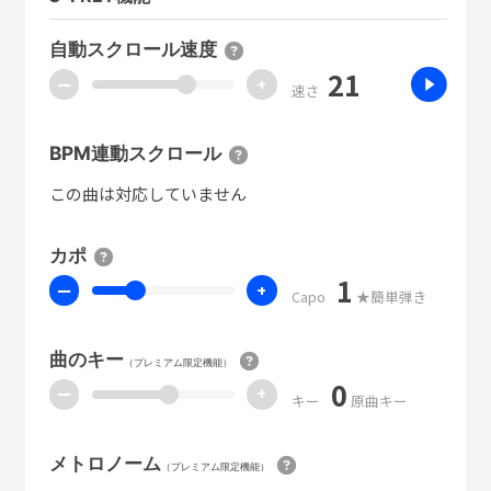
自動スクロール速度
21
ー
+
速さ
BPM連動スクロール
この曲は対応していません
カポ
1
ー
+
Capo
★簡単弾き
曲のキー
（プレミアム限定機能）
0
ー
+
キー
原曲キー
メトロノーム
（プレミアム限定機能）