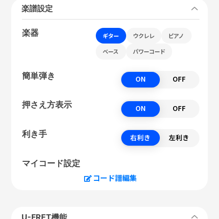
楽譜設定
楽器
ギター
ウクレレ
ピアノ
ベース
パワーコード
簡単弾き
ON
OFF
押さえ方表示
ON
OFF
利き手
右利き
左利き
マイコード設定
コード譜編集
U-FRET機能