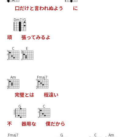
口
だ
け
と
言
わ
れ
ぬ
よ
う
に
Dm7/G
頑
張
っ
て
み
る
よ
C
E
Am
Fmaj7
完
璧
と
は
程
遠
い
G
C
不
器
用
な
僕
だ
か
ら
Fmaj7
G
C
Am