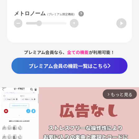
メトロノーム
（プレミアム限定機能）
ー
+
プレミアム会員なら、
全ての機能
が利用可能！
プレミアム会員の機能一覧はこちら
もっと見る
arrow_forward_ios