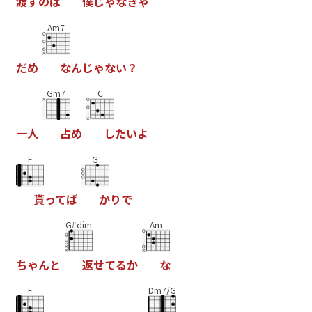
渡
す
の
は
僕
じ
ゃ
な
き
ゃ
Am7
だ
め
な
ん
じ
ゃ
な
い
？
Gm7
C
一
人
占
め
し
た
い
よ
F
G
貰
っ
て
ば
か
り
で
G#dim
Am
ち
ゃ
ん
と
返
せ
て
る
か
な
F
Dm7/G