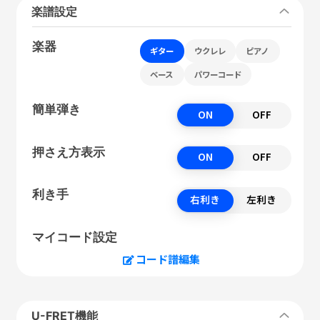
楽譜設定
楽器
ギター
ウクレレ
ピアノ
ベース
パワーコード
簡単弾き
ON
OFF
押さえ方表示
ON
OFF
利き手
右利き
左利き
マイコード設定
コード譜編集
U-FRET機能