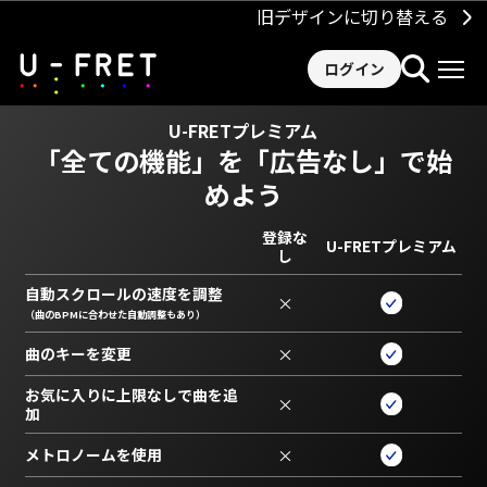
旧デザインに切り替える
ログイン
U-FRETプレミアム
「全ての機能」を
「広告なし」で始
めよう
登録な
U-FRETプレミアム
し
自動スクロールの速度を調整
×
（曲のBPMに合わせた自動調整もあり）
曲のキーを変更
×
お気に入りに上限なしで曲を追
×
加
メトロノームを使用
×