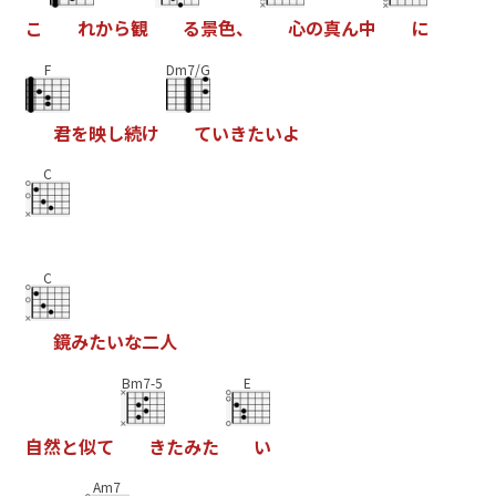
こ
れ
か
ら
観
る
景
色
、
心
の
真
ん
中
に
F
Dm7/G
君
を
映
し
続
け
て
い
き
た
い
よ
C
C
鏡
み
た
い
な
二
人
Bm7-5
E
自
然
と
似
て
き
た
み
た
い
Am7