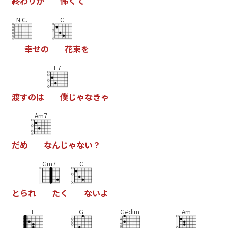
終
わ
り
が
怖
く
て
N.C.
C
幸
せ
の
花
束
を
E7
渡
す
の
は
僕
じ
ゃ
な
き
ゃ
Am7
だ
め
な
ん
じ
ゃ
な
い
？
Gm7
C
と
ら
れ
た
く
な
い
よ
F
G
G#dim
Am