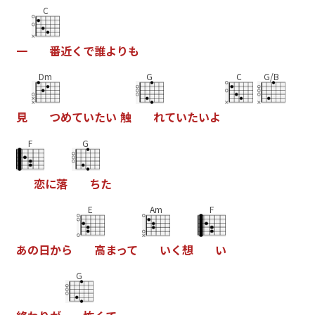
C
一
番
近
く
で
誰
よ
り
も
Dm
G
C
G/B
見
つ
め
て
い
た
い
触
れ
て
い
た
い
よ
F
G
恋
に
落
ち
た
E
Am
F
あ
の
日
か
ら
高
ま
っ
て
い
く
想
い
G