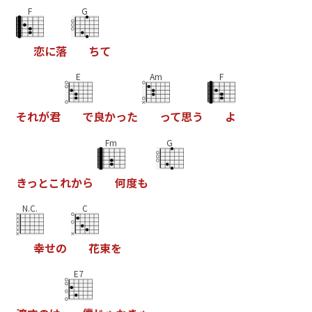
F
G
恋
に
落
ち
て
E
Am
F
そ
れ
が
君
で
良
か
っ
た
っ
て
思
う
よ
Fm
G
き
っ
と
こ
れ
か
ら
何
度
も
N.C.
C
幸
せ
の
花
束
を
E7