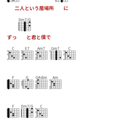
二
人
と
い
う
居
場
所
に
Dm7/G
ず
っ
と
君
と
僕
で
C
E7
Am7
Gm7
C
F
G
G#dim
Am
F
Dm7/G
C