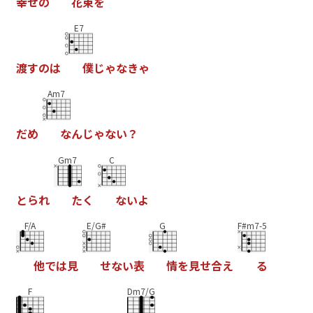
幸
せ
の
花
束
を
E7
渡
す
の
は
僕
じ
ゃ
な
き
ゃ
Am7
だ
め
な
ん
じ
ゃ
な
い
？
Gm7
C
と
ら
れ
た
く
な
い
よ
F/A
E/G#
G
F#m7-5
他
で
は
見
せ
な
い
表
情
を
見
せ
合
え
る
F
Dm7/G