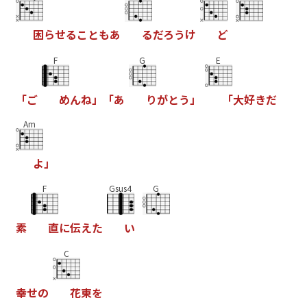
困
ら
せ
る
こ
と
も
あ
る
だ
ろ
う
け
ど
F
G
E
「
ご
め
ん
ね
」
「
あ
り
が
と
う
」
「
大
好
き
だ
Am
よ
」
F
Gsus4
G
素
直
に
伝
え
た
い
C
幸
せ
の
花
束
を