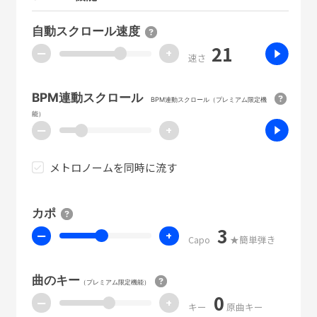
自動スクロール速度
21
ー
+
速さ
BPM連動スクロール
BPM連動スクロール（プレミアム限定機
能）
ー
+
メトロノームを同時に流す
カポ
3
ー
+
Capo
★簡単弾き
曲のキー
（プレミアム限定機能）
0
ー
+
キー
原曲キー