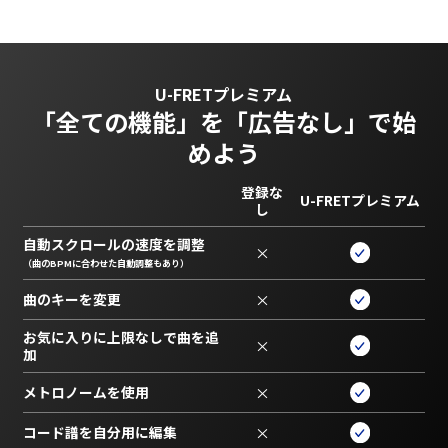
U-FRETプレミアム
「全ての機能」を
「広告なし」で始
めよう
登録な
U-FRETプレミアム
し
自動スクロールの速度を調整
×
（曲のBPMに合わせた自動調整もあり）
曲のキーを変更
×
お気に入りに上限なしで曲を追
×
加
メトロノームを使用
×
コード譜を自分用に編集
×