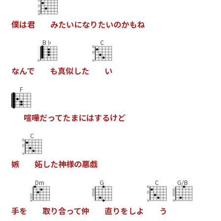
僕
は
君
み
た
い
に
な
り
た
い
の
か
も
ね
B♭
C
な
ん
で
も
真
似
し
た
い
F
喧
嘩
だ
っ
て
た
ま
に
は
す
る
け
ど
C
嫉
妬
し
た
神
様
の
悪
戯
Dm
G
C
G/B
手
を
取
り
合
っ
て
仲
直
り
を
し
よ
う