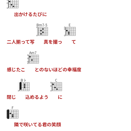
出
か
け
る
た
び
に
Bm7-5
E
二
人
揃
っ
て
写
真
を
撮
っ
て
Am7
感
じ
た
こ
と
の
な
い
ほ
ど
の
幸
福
度
B♭
C
閉
じ
込
め
る
よ
う
に
F
隣
で
咲
い
て
る
君
の
笑
顔