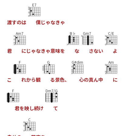
E7
渡
す
の
は
僕
じ
ゃ
な
き
ゃ
Am7
B♭
Gm7
C/E
君
に
じ
ゃ
な
き
ゃ
意
味
を
な
さ
な
い
よ
F
G
G#dim
Am
こ
れ
か
ら
観
る
景
色
、
心
の
真
ん
中
に
F
Dm7/G
君
を
映
し
続
け
て
C