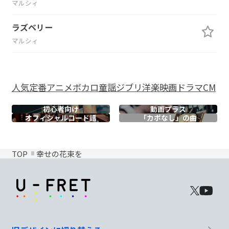
マルシィ
ラズベリー
マルシィ
人気
定番
アニメ
ボカロ
童謡
ジブリ
洋楽
映画
ドラマ
CM
初心者向け
動画プラス
オフィシャル
コード譜
「カポなし」の曲
TOP
幸せの花束を