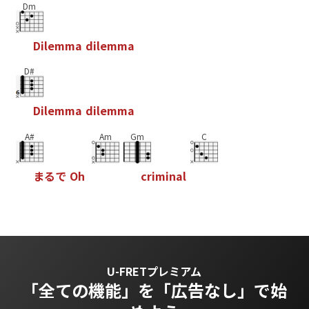
Dm
D
i
l
e
m
m
a
d
i
l
e
m
m
a
D#
D
i
l
e
m
m
a
d
i
l
e
m
m
a
A#
Am
Gm
C
ま
る
で
O
h
c
r
i
m
i
n
a
l
U-FRETプレミアム
「全ての機能」を
「広告なし」で始