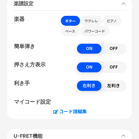
楽譜設定
楽器
ギター
ウクレレ
ピアノ
ベース
パワーコード
簡単弾き
ON
OFF
押さえ方表示
ON
OFF
利き手
右利き
左利き
マイコード設定
コード譜編集
U-FRET機能