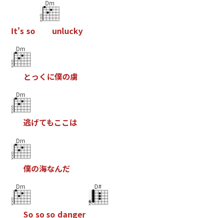
Dm
I
t
'
s
s
o
u
n
l
u
c
k
y
Dm
と
っ
く
に
僕
の
虜
Dm
逃
げ
て
も
こ
こ
は
Dm
僕
の
海
な
ん
だ
Dm
D#
S
o
s
o
s
o
d
a
n
g
e
r