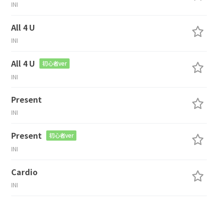
INI
All 4 U
INI
All 4 U
初心者ver
INI
Present
INI
Present
初心者ver
INI
Cardio
INI