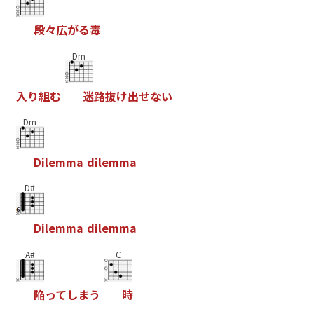
段
々
広
が
る
毒
Dm
入
り
組
む
迷
路
抜
け
出
せ
な
い
Dm
D
i
l
e
m
m
a
d
i
l
e
m
m
a
D#
D
i
l
e
m
m
a
d
i
l
e
m
m
a
A#
C
陥
っ
て
し
ま
う
時