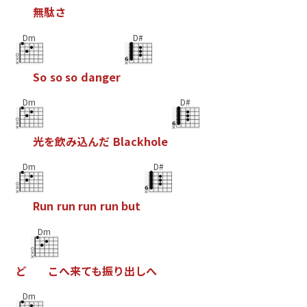
無
駄
さ
Dm
D#
S
o
s
o
s
o
d
a
n
g
e
r
Dm
D#
光
を
飲
み
込
ん
だ
B
l
a
c
k
h
o
l
e
Dm
D#
R
u
n
r
u
n
r
u
n
r
u
n
b
u
t
Dm
ど
こ
へ
来
て
も
振
り
出
し
へ
Dm