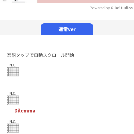
Powered by 
GliaStudios
Mute
通常ver
楽譜タップで自動スクロール開始
N.C.
N.C.
D
i
l
e
m
m
a
N.C.