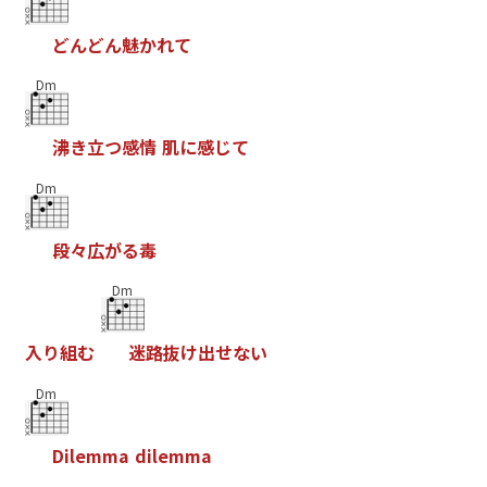
ど
ん
ど
ん
魅
か
れ
て
Dm
沸
き
立
つ
感
情
肌
に
感
じ
て
Dm
段
々
広
が
る
毒
Dm
入
り
組
む
迷
路
抜
け
出
せ
な
い
Dm
D
i
l
e
m
m
a
d
i
l
e
m
m
a