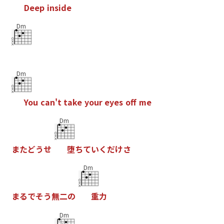
D
e
e
p
i
n
s
i
d
e
Dm
Dm
Y
o
u
c
a
n
'
t
t
a
k
e
y
o
u
r
e
y
e
s
o
f
m
e
Dm
ま
た
ど
う
せ
堕
ち
て
い
く
だ
け
さ
Dm
ま
る
で
そ
う
無
二
の
重
力
Dm