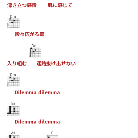
沸
き
立
つ
感
情
肌
に
感
じ
て
Dm
段
々
広
が
る
毒
Dm
入
り
組
む
迷
路
抜
け
出
せ
な
い
Dm
D
i
l
e
m
m
a
d
i
l
e
m
m
a
D#
D
i
l
e
m
m
a
d
i
l
e
m
m
a
A#
C