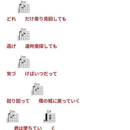
Dm
ど
れ
だ
け
周
り
見
回
し
て
も
Dm
逃
げ
道
何
度
探
し
て
も
Dm
気
づ
け
ば
い
つ
だ
っ
て
Dm
回
り
回
っ
て
僕
の
城
に
戻
っ
て
い
く
Dm
D#
君
は
墜
ち
て
い
く