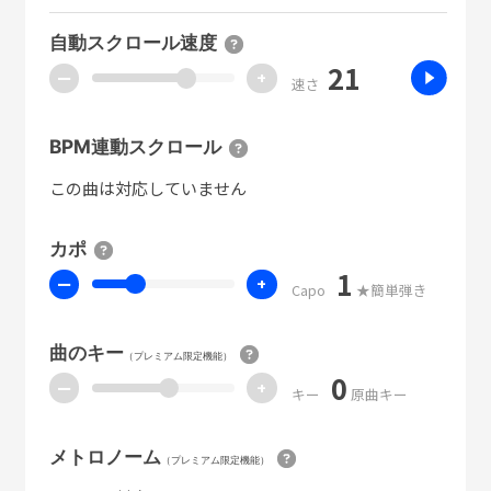
自動スクロール速度
21
ー
+
速さ
BPM連動スクロール
この曲は対応していません
カポ
1
ー
+
Capo
★簡単弾き
曲のキー
（プレミアム限定機能）
0
ー
+
キー
原曲キー
メトロノーム
（プレミアム限定機能）