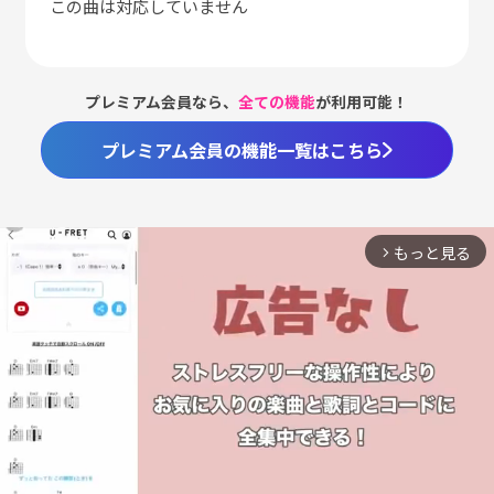
この曲は対応していません
プレミアム会員なら、
全ての機能
が利用可能！
プレミアム会員の機能一覧はこちら
もっと見る
arrow_forward_ios