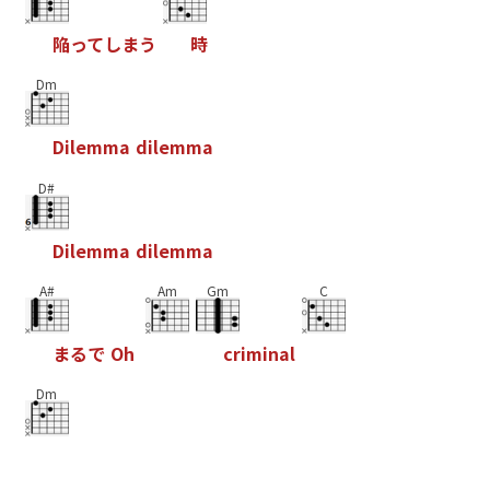
陥
っ
て
し
ま
う
時
Dm
D
i
l
e
m
m
a
d
i
l
e
m
m
a
D#
D
i
l
e
m
m
a
d
i
l
e
m
m
a
A#
Am
Gm
C
ま
る
で
O
h
c
r
i
m
i
n
a
l
Dm