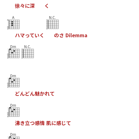
徐
々
に
深
く
A
N.C.
ハ
マ
っ
て
い
く
の
さ
D
i
l
e
m
m
a
Dm
N.C.
Dm
ど
ん
ど
ん
魅
か
れ
て
Dm
沸
き
立
つ
感
情
肌
に
感
じ
て
Dm