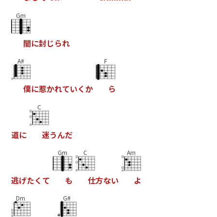
Gm
闇
に
封
じ
ら
れ
A#
F
僕
に
惹
か
れ
て
い
く
か
ら
C
道
に
迷
う
ん
だ
Gm
C
Am
逃
げ
た
く
て
も
仕
方
な
い
よ
Dm
G#