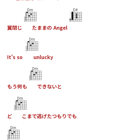
Dm
D#
翼
閉
じ
た
ま
ま
の
A
n
g
e
l
Dm
I
t
'
s
s
o
u
n
l
u
c
k
y
Dm
も
う
何
も
で
き
な
い
と
Dm
ど
こ
ま
で
逃
げ
た
つ
も
り
で
も
Dm