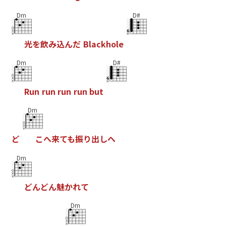
Dm
D#
光
を
飲
み
込
ん
だ
B
l
a
c
k
h
o
l
e
Dm
D#
R
u
n
r
u
n
r
u
n
r
u
n
b
u
t
Dm
ど
こ
へ
来
て
も
振
り
出
し
へ
Dm
ど
ん
ど
ん
魅
か
れ
て
Dm