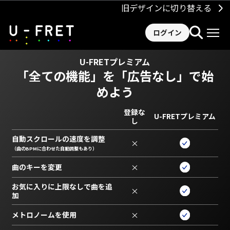
旧デザインに切り替える
ログイン
U-FRETプレミアム
「全ての機能」を
「広告なし」で始
めよう
登録な
U-FRETプレミアム
し
自動スクロールの速度を調整
×
（曲のBPMに合わせた自動調整もあり）
曲のキーを変更
×
お気に入りに上限なしで曲を追
×
加
メトロノームを使用
×