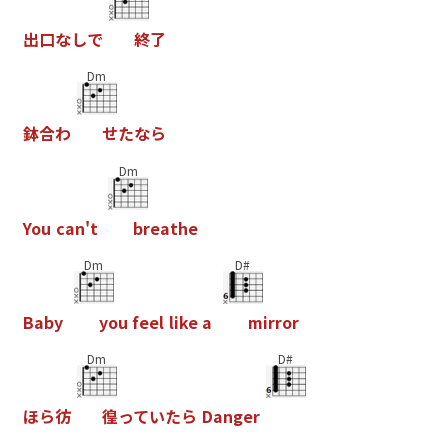
出
口
な
し
で
終
了
Dm
鉢
合
わ
せ
た
な
ら
Dm
Y
o
u
c
a
n
'
t
b
r
e
a
t
h
e
Dm
D#
B
a
b
y
y
o
u
f
e
e
l
l
i
k
e
a
m
i
r
r
o
r
Dm
D#
ほ
ら
彷
徨
っ
て
い
た
ら
D
a
n
g
e
r