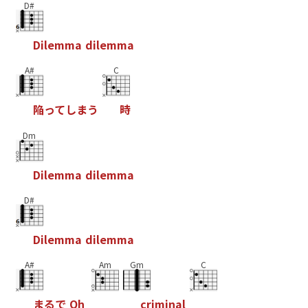
D#
D
i
l
e
m
m
a
d
i
l
e
m
m
a
A#
C
陥
っ
て
し
ま
う
時
Dm
D
i
l
e
m
m
a
d
i
l
e
m
m
a
D#
D
i
l
e
m
m
a
d
i
l
e
m
m
a
A#
Am
Gm
C
ま
る
で
O
h
c
r
i
m
i
n
a
l