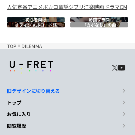
人気
定番
アニメ
ボカロ
童謡
ジブリ
洋楽
映画
ドラマ
CM
初心者向け
動画プラス
オフィシャル
コード譜
「カポなし」の曲
TOP
DILEMMA
旧デザインに切り替える
トップ
お気に入り
閲覧履歴