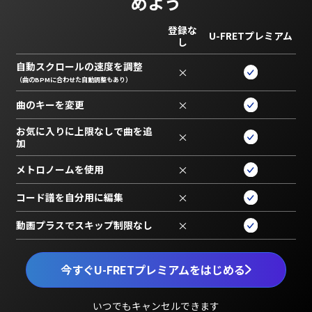
めよう
登録な
U-FRETプレミアム
し
自動スクロールの速度を調整
×
（曲のBPMに合わせた自動調整もあり）
曲のキーを変更
×
お気に入りに上限なしで曲を追
×
加
メトロノームを使用
×
コード譜を自分用に編集
×
動画プラスでスキップ制限なし
×
今すぐU-FRETプレミアムをはじめる
いつでもキャンセルできます