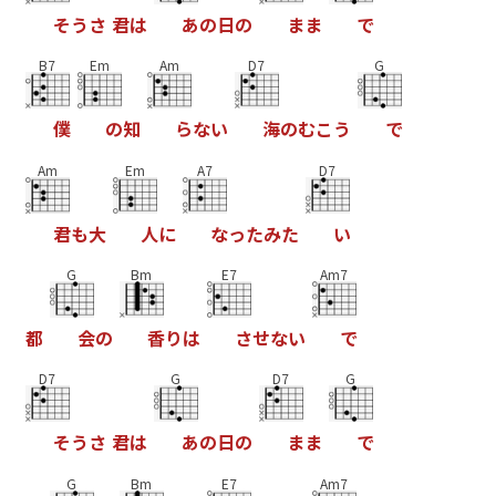
そ
う
さ
君
は
あ
の
日
の
ま
ま
で
B7
Em
Am
D7
G
僕
の
知
ら
な
い
海
の
む
こ
う
で
Am
Em
A7
D7
君
も
大
人
に
な
っ
た
み
た
い
G
Bm
E7
Am7
都
会
の
香
り
は
さ
せ
な
い
で
D7
G
D7
G
そ
う
さ
君
は
あ
の
日
の
ま
ま
で
G
Bm
E7
Am7