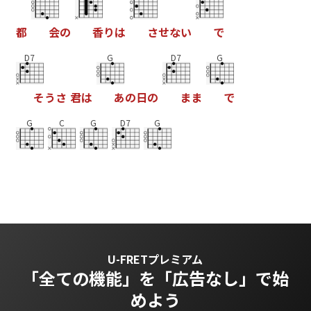
都
会
の
香
り
は
さ
せ
な
い
で
D7
G
D7
G
そ
う
さ
君
は
あ
の
日
の
ま
ま
で
G
C
G
D7
G
U-FRETプレミアム
「全ての機能」を
「広告なし」で始
めよう