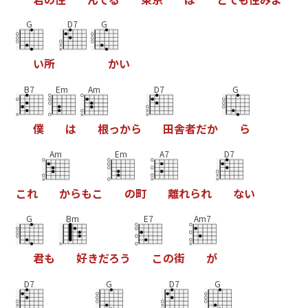
G
D7
G
い
所
か
い
B7
Em
Am
D7
G
僕
は
根
っ
か
ら
田
舎
者
だ
か
ら
Am
Em
A7
D7
こ
れ
か
ら
も
こ
の
町
離
れ
ら
れ
な
い
G
Bm
E7
Am7
君
も
好
き
だ
ろ
う
こ
の
街
が
D7
G
D7
G