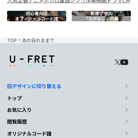
人気
定番
アニメ
ボカロ
童謡
ジブリ
洋楽
映画
ドラマ
CM
初心者向け
動画プラス
オフィシャル
コード譜
「カポなし」の曲
TOP
あの日のままで
旧デザインに切り替える
トップ
お気に入り
閲覧履歴
オリジナルコード譜