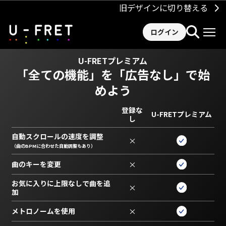
旧デザインに切り替える
ログイン
U-FRETプレミアム
「全ての機能」を
「広告なし」で始
めよう
登録な
U-FRETプレミアム
し
自動スクロールの速度を調整
×
（曲のBPMに合わせた自動調整もあり）
曲のキーを変更
×
お気に入りに上限なしで曲を追
×
加
メトロノームを使用
×