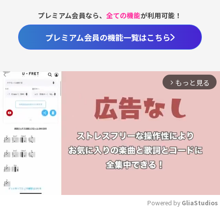
プレミアム会員なら、
全ての機能
が利用可能！
プレミアム会員の機能一覧はこちら
もっと見る
arrow_forward_ios
Powered by 
GliaStudios