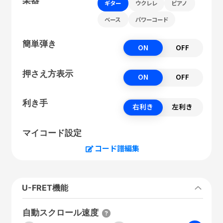
ギター
ウクレレ
ピアノ
ベース
パワーコード
簡単弾き
ON
OFF
押さえ方表示
ON
OFF
利き手
右利き
左利き
マイコード設定
コード譜編集
U-FRET機能
自動スクロール速度