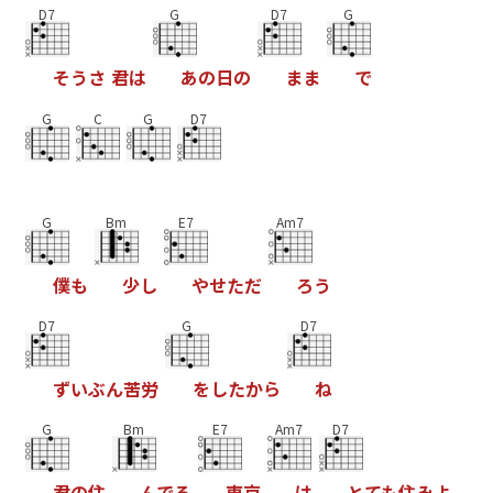
D7
G
D7
G
そ
う
さ
君
は
あ
の
日
の
ま
ま
で
G
C
G
D7
G
Bm
E7
Am7
僕
も
少
し
や
せ
た
だ
ろ
う
D7
G
D7
ず
い
ぶ
ん
苦
労
を
し
た
か
ら
ね
G
Bm
E7
Am7
D7
君
の
住
ん
で
る
東
京
は
と
て
も
住
み
よ