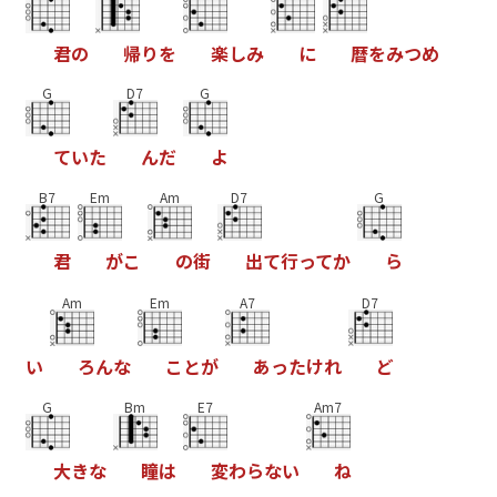
君
の
帰
り
を
楽
し
み
に
暦
を
み
つ
め
G
D7
G
て
い
た
ん
だ
よ
B7
Em
Am
D7
G
君
が
こ
の
街
出
て
行
っ
て
か
ら
Am
Em
A7
D7
い
ろ
ん
な
こ
と
が
あ
っ
た
け
れ
ど
G
Bm
E7
Am7
大
き
な
瞳
は
変
わ
ら
な
い
ね