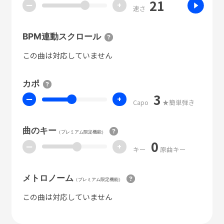
21
ー
+
速さ
BPM連動スクロール
この曲は対応していません
カポ
3
ー
+
Capo
★簡単弾き
曲のキー
（プレミアム限定機能）
0
ー
+
キー
原曲キー
メトロノーム
（プレミアム限定機能）
この曲は対応していません