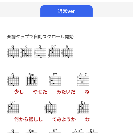
Mute
通常ver
楽譜タップで自動スクロール開始
G
C
G
D7
G
G
Bm
E7
Am7
少
し
や
せ
た
み
た
い
だ
ね
D7
G
D7
何
か
ら
話
し
し
て
み
よ
う
か
な
G
Bm
E7
Am7
D7