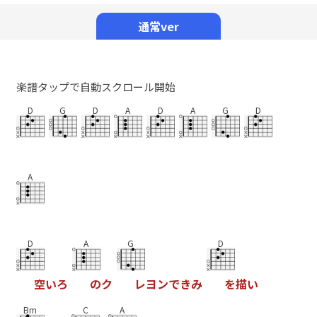
Mute
通常ver
楽譜タップで自動スクロール開始
D
G
D
A
D
A
G
D
A
D
A
G
D
空
い
ろ
の
ク
レ
ヨ
ン
で
き
み
を
描
い
Bm
C
A