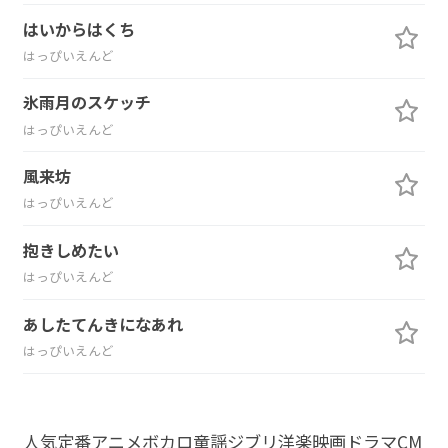
はいからはくち
はっぴいえんど
氷雨月のスケッチ
はっぴいえんど
風来坊
はっぴいえんど
抱きしめたい
はっぴいえんど
あしたてんきになあれ
はっぴいえんど
人気
定番
アニメ
ボカロ
童謡
ジブリ
洋楽
映画
ドラマ
CM