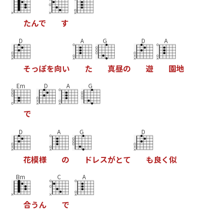
た
ん
で
す
D
A
G
D
A
そ
っ
ぽ
を
向
い
た
真
昼
の
遊
園
地
Em
D
A
G
で
D
A
G
D
花
模
様
の
ド
レ
ス
が
と
て
も
良
く
似
Bm
C
A
合
う
ん
で