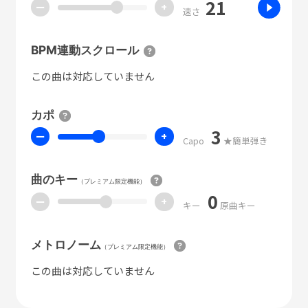
21
ー
+
速さ
BPM連動スクロール
この曲は対応していません
カポ
3
ー
+
Capo
★簡単弾き
曲のキー
（プレミアム限定機能）
0
ー
+
キー
原曲キー
メトロノーム
（プレミアム限定機能）
この曲は対応していません