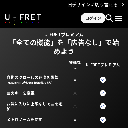
旧デザインに切り替える
ログイン
U-FRETプレミアム
「全ての機能」を
「広告なし」で始
めよう
登録な
U-FRETプレミアム
し
自動スクロールの速度を調整
×
（曲のBPMに合わせた自動調整もあり）
曲のキーを変更
×
お気に入りに上限なしで曲を追
×
加
メトロノームを使用
×