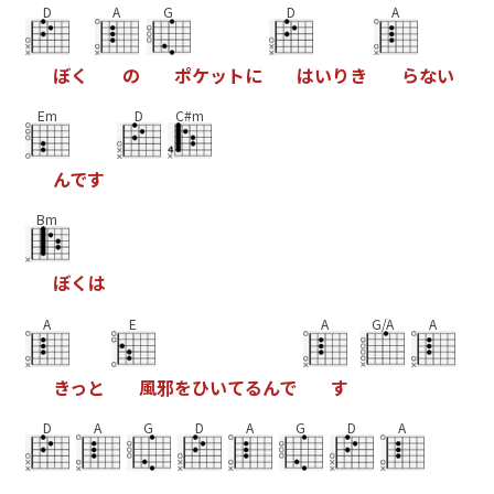
D
A
G
D
A
ぼ
く
の
ポ
ケ
ッ
ト
に
は
い
り
き
ら
な
い
Em
D
C#m
ん
で
す
Bm
ぼ
く
は
A
E
A
G/A
A
き
っ
と
風
邪
を
ひ
い
て
る
ん
で
す
D
A
G
D
A
G
D
A