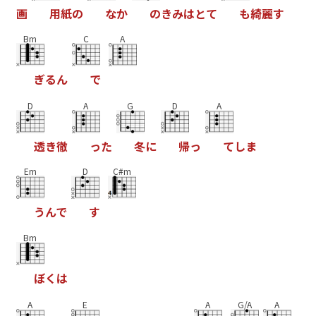
画
用
紙
の
な
か
の
き
み
は
と
て
も
綺
麗
す
Bm
C
A
ぎ
る
ん
で
D
A
G
D
A
透
き
徹
っ
た
冬
に
帰
っ
て
し
ま
Em
D
C#m
う
ん
で
す
Bm
ぼ
く
は
A
E
A
G/A
A