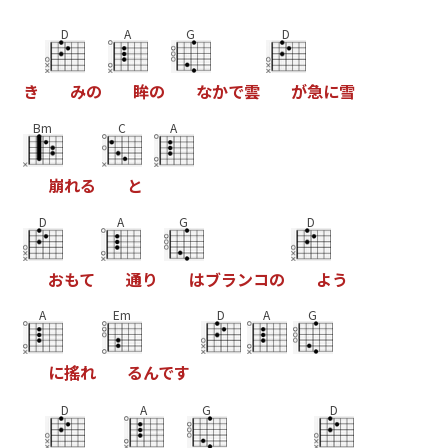
D
A
G
D
き
み
の
眸
の
な
か
で
雲
が
急
に
雪
Bm
C
A
崩
れ
る
と
D
A
G
D
お
も
て
通
り
は
ブ
ラ
ン
コ
の
よ
う
A
Em
D
A
G
に
搖
れ
る
ん
で
す
D
A
G
D