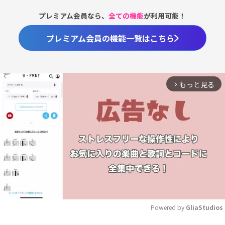
プレミアム会員なら、
全ての機能
が利用可能！
プレミアム会員の機能一覧はこちら
もっと見る
arrow_forward_ios
Powered by 
GliaStudios