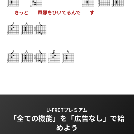
き
っ
と
風
邪
を
ひ
い
て
る
ん
で
す
D
A
G
D
A
G
D
A
U-FRETプレミアム
「全ての機能」を
「広告なし」で始
めよう