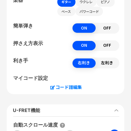
ギター
ウクレレ
ピアノ
ベース
パワーコード
簡単弾き
ON
OFF
押さえ方表示
ON
OFF
利き手
右利き
左利き
マイコード設定
コード譜編集
U-FRET機能
自動スクロール速度