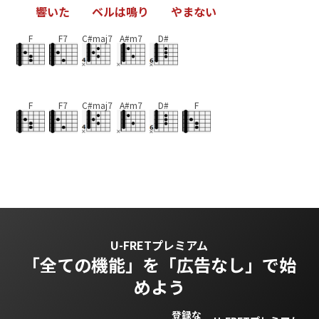
響
い
た
ベ
ル
は
鳴
り
や
ま
な
い
F
F7
C#maj7
A#m7
D#
F
F7
C#maj7
A#m7
D#
F
U-FRETプレミアム
「全ての機能」を
「広告なし」で始
めよう
登録な