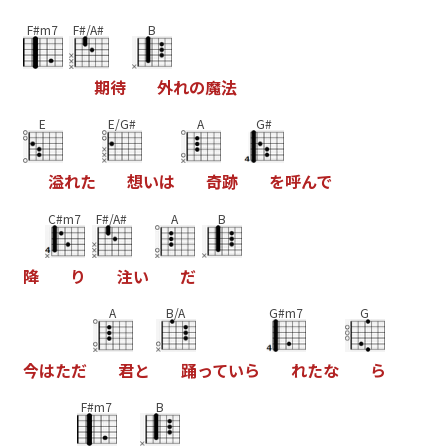
F#m7
F#/A#
B
期
待
外
れ
の
魔
法
E
E/G#
A
G#
溢
れ
た
想
い
は
奇
跡
を
呼
ん
で
C#m7
F#/A#
A
B
降
り
注
い
だ
A
B/A
G#m7
G
今
は
た
だ
君
と
踊
っ
て
い
ら
れ
た
な
ら
F#m7
B