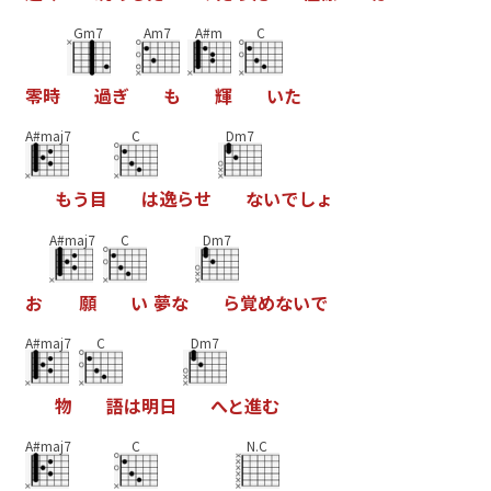
Gm7
Am7
A#m
C
零
時
過
ぎ
も
輝
い
た
A#maj7
C
Dm7
も
う
目
は
逸
ら
せ
な
い
で
し
ょ
A#maj7
C
Dm7
お
願
い
夢
な
ら
覚
め
な
い
で
A#maj7
C
Dm7
物
語
は
明
日
へ
と
進
む
A#maj7
C
N.C