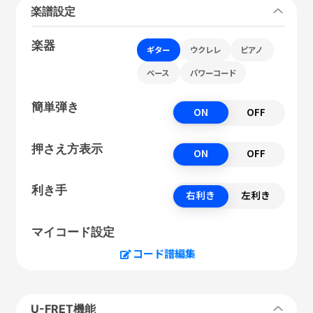
楽譜設定
楽器
ギター
ウクレレ
ピアノ
ベース
パワーコード
簡単弾き
ON
OFF
押さえ方表示
ON
OFF
利き手
右利き
左利き
マイコード設定
コード譜編集
U-FRET機能