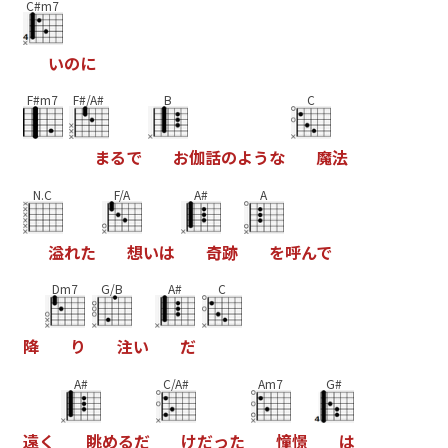
C#m7
い
の
に
F#m7
F#/A#
B
C
ま
る
で
お
伽
話
の
よ
う
な
魔
法
N.C
F/A
A#
A
溢
れ
た
想
い
は
奇
跡
を
呼
ん
で
Dm7
G/B
A#
C
降
り
注
い
だ
A#
C/A#
Am7
G#
遠
く
眺
め
る
だ
け
だ
っ
た
憧
憬
は