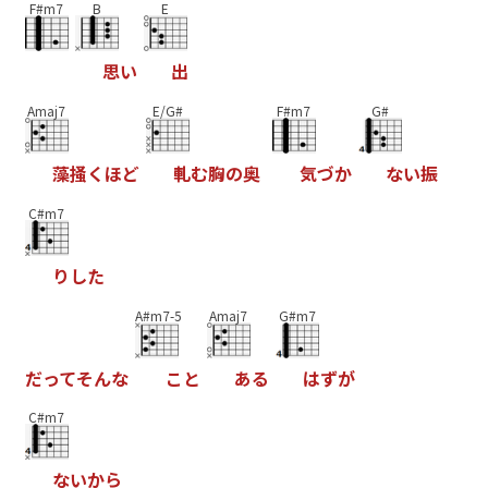
F#m7
B
E
思
い
出
Amaj7
E/G#
F#m7
G#
藻
掻
く
ほ
ど
軋
む
胸
の
奥
気
づ
か
な
い
振
C#m7
り
し
た
A#m7-5
Amaj7
G#m7
だ
っ
て
そ
ん
な
こ
と
あ
る
は
ず
が
C#m7
な
い
か
ら