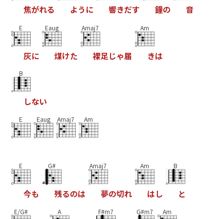
焦
が
れ
る
よ
う
に
響
き
だ
す
鐘
の
音
E
Eaug
Amaj7
Am
灰
に
煤
け
た
裸
足
じ
ゃ
届
き
は
B
し
な
い
E
Eaug
Amaj7
Am
E
G#
Amaj7
Am
B
今
も
残
る
の
は
夢
の
切
れ
は
し
と
E/G#
A
F#m7
G#m7
Am