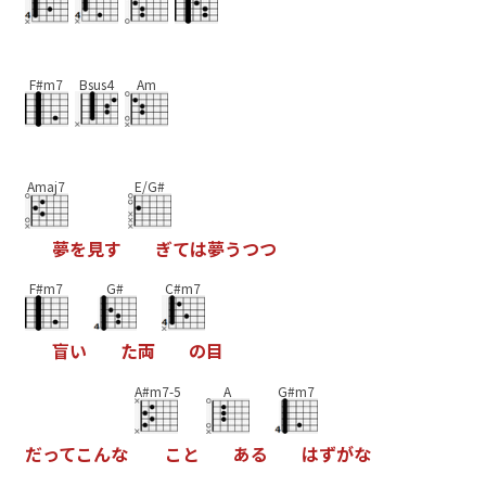
F#m7
Bsus4
Am
Amaj7
E/G#
夢
を
見
す
ぎ
て
は
夢
う
つ
つ
F#m7
G#
C#m7
盲
い
た
両
の
目
A#m7-5
A
G#m7
だ
っ
て
こ
ん
な
こ
と
あ
る
は
ず
が
な