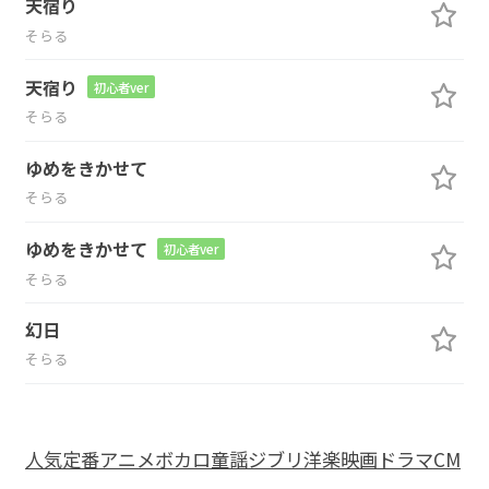
天宿り
そらる
天宿り
初心者ver
そらる
ゆめをきかせて
そらる
ゆめをきかせて
初心者ver
そらる
幻日
そらる
人気
定番
アニメ
ボカロ
童謡
ジブリ
洋楽
映画
ドラマ
CM