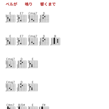
ベ
ル
が
鳴
り
響
く
ま
で
E
E7
Cmaj7
D
E
E7
Cmaj7
D
B
Cmaj7
D
E
Cmaj7
D
E
C#m7
B/D#
E
F#