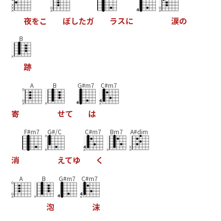
夜
を
こ
ぼ
し
た
ガ
ラ
ス
に
涙
の
B
跡
A
B
G#m7
C#m7
寄
せ
て
は
F#m7
G#/C
C#m7
Bm7
A#dim
消
え
て
ゆ
く
A
B
G#m7
C#m7
泡
沫