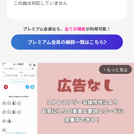
この曲は対応していません
プレミアム会員なら、
全ての機能
が利用可能！
プレミアム会員の機能一覧はこちら
もっと見る
arrow_forward_ios