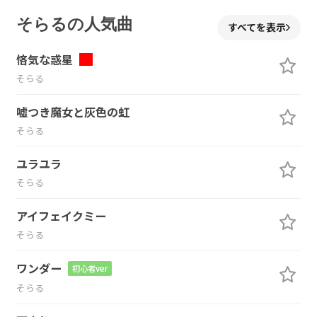
そらるの人気曲
すべてを表示
悋気な惑星
そらる
嘘つき魔女と灰色の虹
そらる
ユラユラ
そらる
アイフェイクミー
そらる
ワンダー
初心者ver
そらる