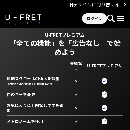
旧デザインに切り替える
ログイン
U-FRETプレミアム
「全ての機能」を
「広告なし」で始
めよう
登録な
U-FRETプレミアム
し
自動スクロールの速度を調整
×
（曲のBPMに合わせた自動調整もあり）
曲のキーを変更
×
お気に入りに上限なしで曲を追
×
加
メトロノームを使用
×