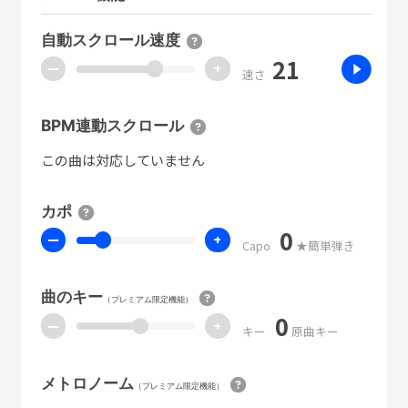
自動スクロール速度
21
ー
+
速さ
BPM連動スクロール
この曲は対応していません
カポ
0
ー
+
Capo
★簡単弾き
曲のキー
（プレミアム限定機能）
0
ー
+
キー
原曲キー
メトロノーム
（プレミアム限定機能）