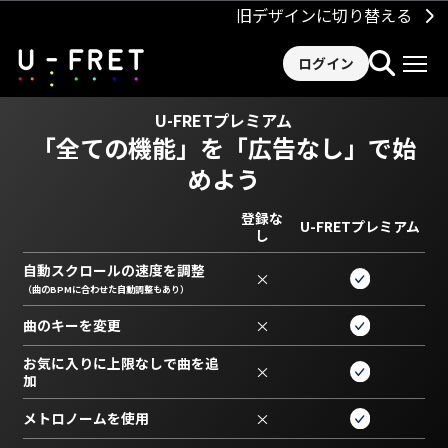
旧デザインに切り替える
ログイン
U-FRETプレミアム
「全ての機能」を
「広告なし」で始
めよう
登録な
U-FRETプレミアム
し
自動スクロールの速度を調整
×
（曲のBPMに合わせた自動調整もあり）
曲のキーを変更
×
お気に入りに上限なしで曲を追
×
加
メトロノームを使用
×