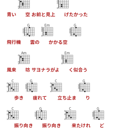
青
い
空
お
前
と
見
上
げ
た
か
っ
た
G
Em
G
飛
行
機
雲
の
か
か
る
空
Am
Em
風
来
坊
サ
ヨ
ナ
ラ
が
よ
く
似
合
う
C
G
C
G
歩
き
疲
れ
て
立
ち
止
ま
り
C
G
C
G
振
り
向
き
振
り
向
き
来
た
け
れ
ど