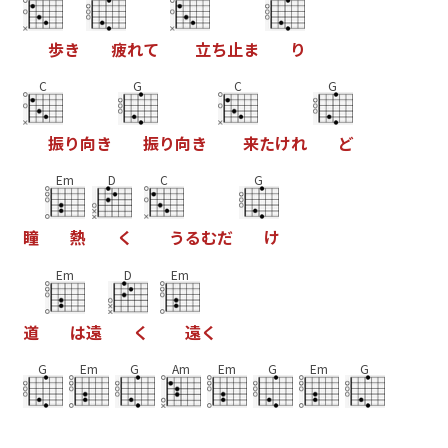
歩
き
疲
れ
て
立
ち
止
ま
り
C
G
C
G
振
り
向
き
振
り
向
き
来
た
け
れ
ど
Em
D
C
G
瞳
熱
く
う
る
む
だ
け
Em
D
Em
道
は
遠
く
遠
く
G
Em
G
Am
Em
G
Em
G