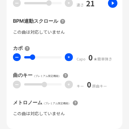
21
ー
+
速さ
BPM連動スクロール
この曲は対応していません
カポ
0
ー
+
Capo
★簡単弾き
曲のキー
（プレミアム限定機能）
0
ー
+
キー
原曲キー
メトロノーム
（プレミアム限定機能）
この曲は対応していません