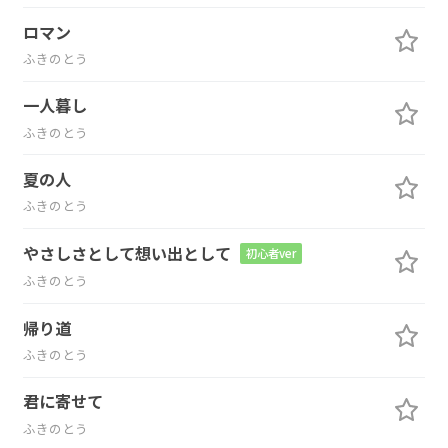
ロマン
ふきのとう
一人暮し
ふきのとう
夏の人
ふきのとう
やさしさとして想い出として
初心者ver
ふきのとう
帰り道
ふきのとう
君に寄せて
ふきのとう