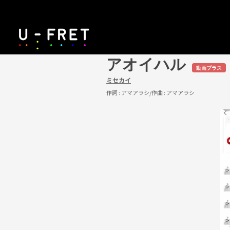
アオイハル
動画プラス
ミセカイ
作詞 :
アマアラシ
/作曲 :
アマアラシ