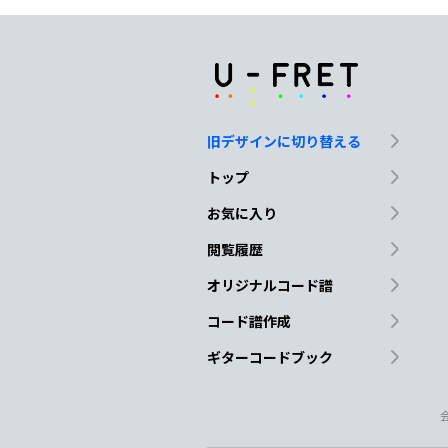
G
F
C
Cm
G
F
C
Cm
旧デザインに切り替える
トップ
お気に入り
G
F
C
Cm
閲覧履歴
オリジナルコード譜
C
D
コード譜作成
ギターコードブック
Am
Bm
C