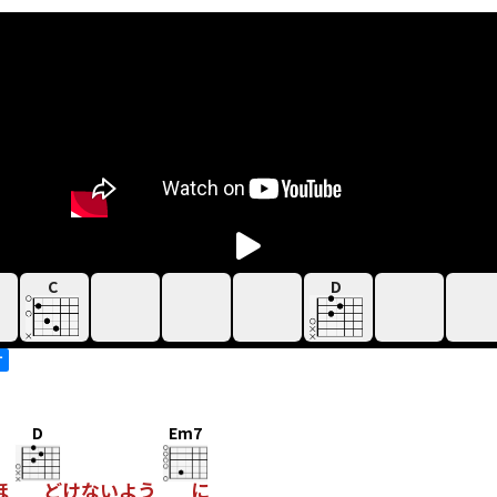
C
D
す
D
Em7
ほ
どけないよう
に