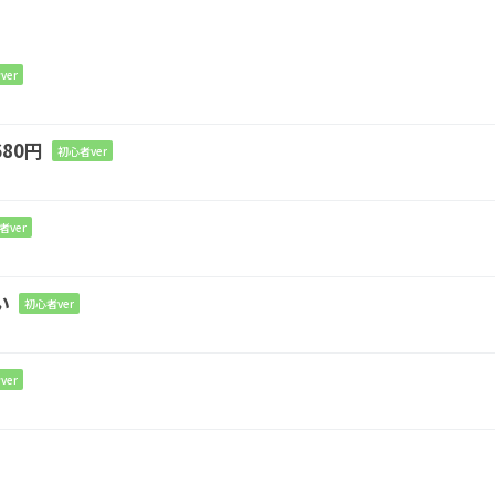
ver
m7
D
C#m7-5
80円
初心者ver
頬濡
らし
て
者ver
い
初心者ver
ver