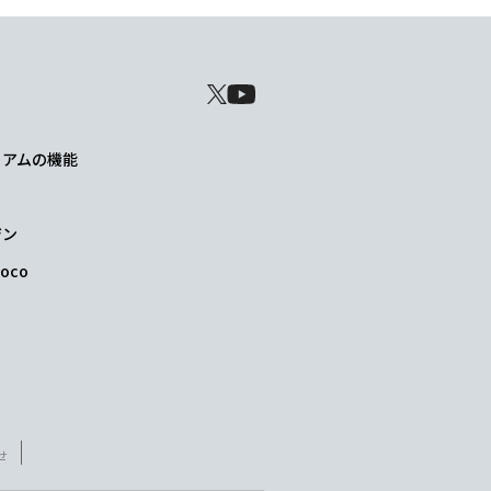
レミアムの機能
ジン
oco
せ