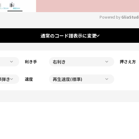
Powered by 
GliaStud
Mute
通常のコード譜表示に変更
利き手
押さえ方
速度