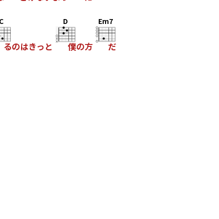
C
D
Em7
るのはきっと
僕の方
だ
て
Cm
い
る
G
か
を
G