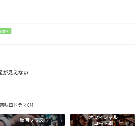
G
心者ver
は
m
G
前な
ら
星が見えない
Em
F
れた
楽
映画
ドラマ
CM
オフィシャル
動画プラス
コード譜