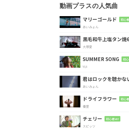
動画プラスの人気曲
思っ
ている
証な
ら
マリーゴールド
初心者
あいみょん
C
D
E
黒毛和牛上塩タン焼6
雨音
もっと
叫んで
大塚愛
C
D
SUMMER SONG
初心
YUI
僕
じゃ拭
えないから
君はロックを聴かな
C
D
あいみょん
Em
G
ドライフラワー
初心者
優里
C
D
チェリー
初心者ver
スピッツ