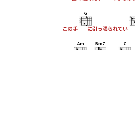
G
この手
に引っ張られてい
Am
Bm7
C
あな
たに
恋をし
Am
Bm7
C
あな
たは
恋をし
て
C
D
Em
その
流れる
涙が
誰
C
D
Em