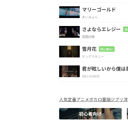
マリーゴールド
C
D
Em
あいみょん
さよならエレジー
初
赤
い糸
解ける
間
菅田将暉
C
D
E
雪月花
初心者ver
ヤングスキニー
新しい
糸が
結ばれる
君が眩しいから僕は
C
D
SIX LOUNGE
ヘッド
ライト
で照らさ
人気
定番
アニメ
ボカロ
童謡
ジブリ
洋
C
D
初心者向け
魔法の
側で
願うだけ