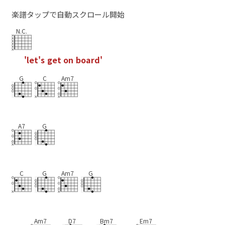
楽譜タップで自動スクロール開始
N.C.
'
l
e
t
'
s
g
e
t
o
n
b
o
a
r
d
'
G
C
Am7
A7
G
C
G
Am7
G
Am7
D7
Bm7
Em7