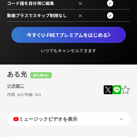
コード譜を自分用に編集
×
動画プラスでスキップ制限なし
×
今すぐU-FRETプレミアムをはじめる
いつでもキャンセルできます
ある光
初心者ver
小沢健二
作詞 :
KO
/作曲 :
KO
ミュージックビデオを表示