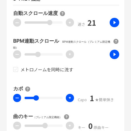
自動スクロール速度
21
ー
+
速さ
BPM連動スクロール
BPM連動スクロール（プレミアム限定機
能）
ー
+
メトロノームを同時に流す
カポ
1
ー
+
Capo
★簡単弾き
曲のキー
（プレミアム限定機能）
0
ー
+
キー
原曲キー