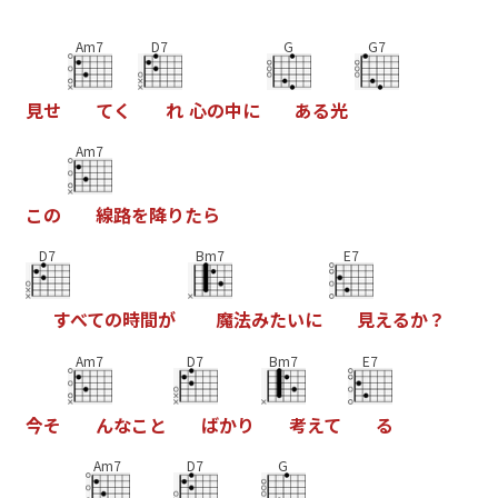
Am7
D7
G
G7
見
せ
て
く
れ
心
の
中
に
あ
る
光
Am7
こ
の
線
路
を
降
り
た
ら
D7
Bm7
E7
す
べ
て
の
時
間
が
魔
法
み
た
い
に
見
え
る
か
？
Am7
D7
Bm7
E7
今
そ
ん
な
こ
と
ば
か
り
考
え
て
る
Am7
D7
G