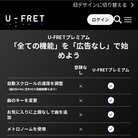
旧デザインに切り替える
ログイン
U-FRETプレミアム
「全ての機能」を
「広告なし」で始
めよう
登録な
U-FRETプレミアム
し
自動スクロールの速度を調整
×
（曲のBPMに合わせた自動調整もあり）
曲のキーを変更
×
お気に入りに上限なしで曲を追
×
加
メトロノームを使用
×