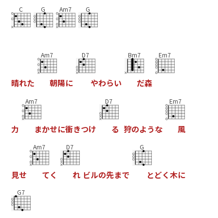
C
G
Am7
G
Am7
D7
Bm7
Em7
晴
れ
た
朝
陽
に
や
わ
ら
い
だ
森
Am7
D7
Em7
力
ま
か
せ
に
衝
き
つ
け
る
狩
の
よ
う
な
風
Am7
D7
G
見
せ
て
く
れ
ビ
ル
の
先
ま
で
と
ど
く
木
に
G7