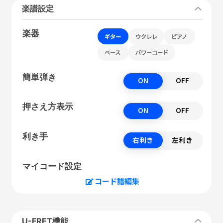
楽譜設定
楽器
ギター
ウクレレ
ピアノ
ベース
パワーコード
簡単弾き
ON
OFF
押さえ方表示
ON
OFF
利き手
右利き
左利き
マイコード設定
コード譜編集
U-FRET機能