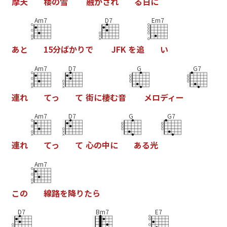
摩
天
楼
の
雪
融
か
さ
れ
る
日
に
Am7
D7
Em7
あ
と
1
5
分
ば
か
り
で
J
F
K
を
追
い
Am7
D7
G
G7
連
れ
て
っ
て
街
に
棲
む
音
メ
ロ
デ
ィ
ー
Am7
D7
G
G7
連
れ
て
っ
て
心
の
中
に
あ
る
光
Am7
こ
の
線
路
を
降
り
た
ら
D7
Bm7
E7