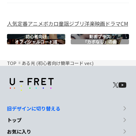
人気
定番
アニメ
ボカロ
童謡
ジブリ
洋楽
映画
ドラマ
CM
初心者向け
動画プラス
オフィシャル
コード譜
「カポなし」の曲
TOP
ある光 (初心者向け簡単コード ver.)
旧デザインに切り替える
トップ
お気に入り