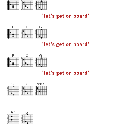
'
l
e
t
'
s
g
e
t
o
n
b
o
a
r
d
'
F
C
G
'
l
e
t
'
s
g
e
t
o
n
b
o
a
r
d
'
F
C
G
'
l
e
t
'
s
g
e
t
o
n
b
o
a
r
d
'
G
C
Am7
A7
G