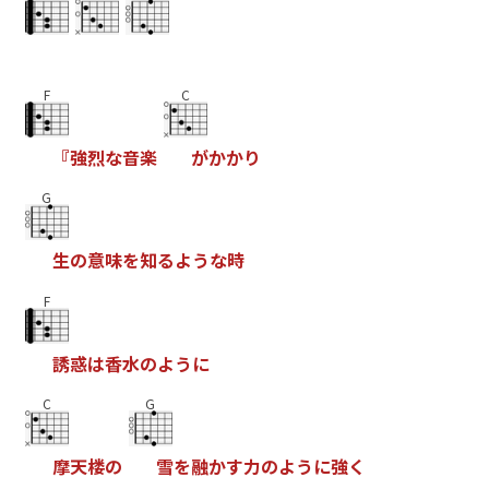
F
C
『
強
烈
な
音
楽
が
か
か
り
G
生
の
意
味
を
知
る
よ
う
な
時
F
誘
惑
は
香
水
の
よ
う
に
C
G
摩
天
楼
の
雪
を
融
か
す
力
の
よ
う
に
強
く