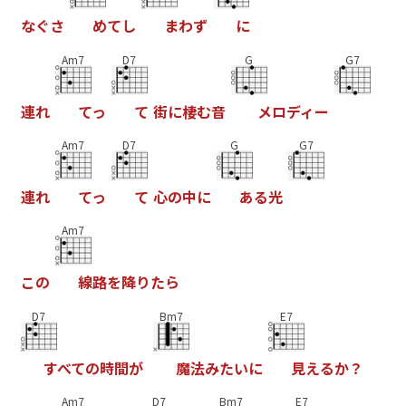
な
ぐ
さ
め
て
し
ま
わ
ず
に
Am7
D7
G
G7
連
れ
て
っ
て
街
に
棲
む
音
メ
ロ
デ
ィ
ー
Am7
D7
G
G7
連
れ
て
っ
て
心
の
中
に
あ
る
光
Am7
こ
の
線
路
を
降
り
た
ら
D7
Bm7
E7
す
べ
て
の
時
間
が
魔
法
み
た
い
に
見
え
る
か
？
Am7
D7
Bm7
E7