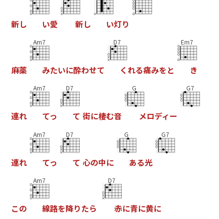
新
し
い
愛
新
し
い
灯
り
Am7
D7
Em7
麻
薬
み
た
い
に
酔
わ
せ
て
く
れ
る
痛
み
を
と
き
Am7
D7
G
G7
連
れ
て
っ
て
街
に
棲
む
音
メ
ロ
デ
ィ
ー
Am7
D7
G
G7
連
れ
て
っ
て
心
の
中
に
あ
る
光
Am7
D7
こ
の
線
路
を
降
り
た
ら
赤
に
青
に
黄
に