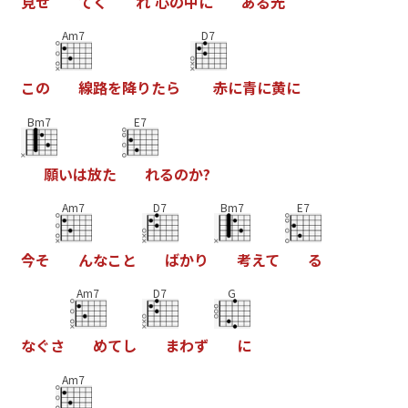
見
せ
て
く
れ
心
の
中
に
あ
る
光
Am7
D7
こ
の
線
路
を
降
り
た
ら
赤
に
青
に
黄
に
Bm7
E7
願
い
は
放
た
れ
る
の
か
?
Am7
D7
Bm7
E7
今
そ
ん
な
こ
と
ば
か
り
考
え
て
る
Am7
D7
G
な
ぐ
さ
め
て
し
ま
わ
ず
に
Am7