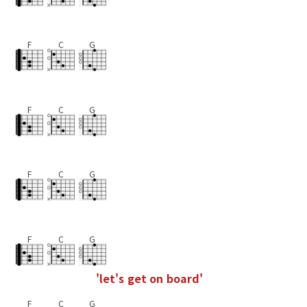
F
C
G
F
C
G
F
C
G
F
C
G
'
l
e
t
'
s
g
e
t
o
n
b
o
a
r
d
'
F
C
G