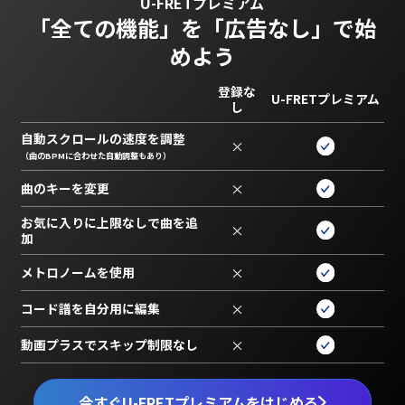
U-FRETプレミアム
「全ての機能」を
「広告なし」で始
めよう
登録な
U-FRETプレミアム
し
自動スクロールの速度を調整
×
（曲のBPMに合わせた自動調整もあり）
曲のキーを変更
×
お気に入りに上限なしで曲を追
×
加
メトロノームを使用
×
コード譜を自分用に編集
×
動画プラスでスキップ制限なし
×
今すぐU-FRETプレミアムをはじめる