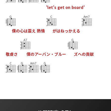
'
l
e
t
'
s
g
e
t
o
n
b
o
a
r
d
'
G
C
Am7
僕
の
心
は
震
え
熱
情
が
は
ね
っ
か
え
る
A7
G
敬
虔
さ
僕
の
ア
ー
バ
ン
・
ブ
ル
ー
ズ
へ
の
貢
献
C
G
Am7
G