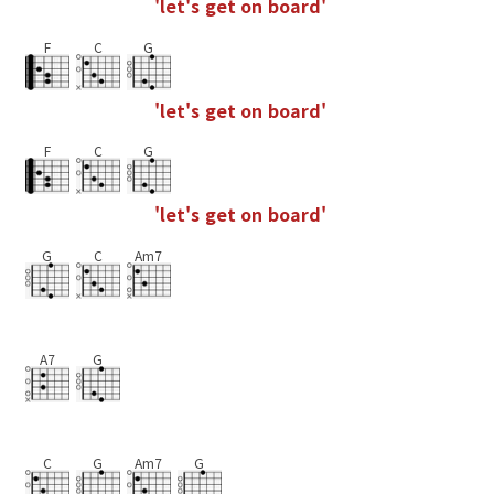
'
l
e
t
'
s
g
e
t
o
n
b
o
a
r
d
'
F
C
G
'
l
e
t
'
s
g
e
t
o
n
b
o
a
r
d
'
F
C
G
'
l
e
t
'
s
g
e
t
o
n
b
o
a
r
d
'
G
C
Am7
A7
G
C
G
Am7
G