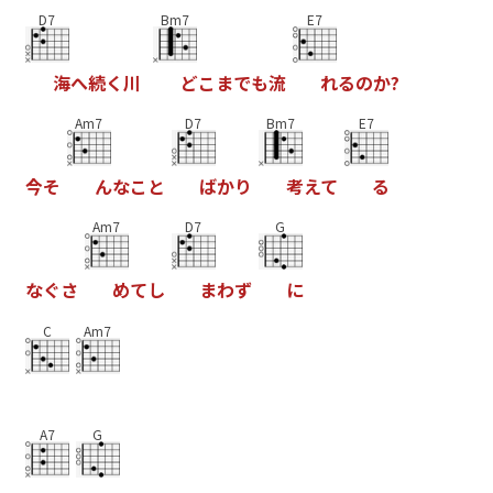
D7
Bm7
E7
海
へ
続
く
川
ど
こ
ま
で
も
流
れ
る
の
か
?
Am7
D7
Bm7
E7
今
そ
ん
な
こ
と
ば
か
り
考
え
て
る
Am7
D7
G
な
ぐ
さ
め
て
し
ま
わ
ず
に
C
Am7
A7
G