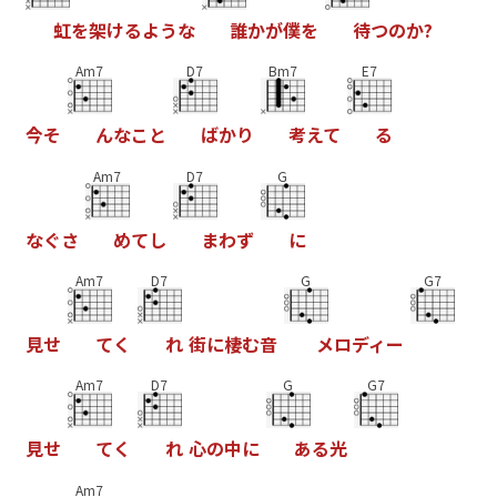
虹
を
架
け
る
よ
う
な
誰
か
が
僕
を
待
つ
の
か
?
Am7
D7
Bm7
E7
今
そ
ん
な
こ
と
ば
か
り
考
え
て
る
Am7
D7
G
な
ぐ
さ
め
て
し
ま
わ
ず
に
Am7
D7
G
G7
見
せ
て
く
れ
街
に
棲
む
音
メ
ロ
デ
ィ
ー
Am7
D7
G
G7
見
せ
て
く
れ
心
の
中
に
あ
る
光
Am7