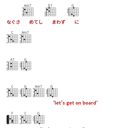
Am7
D7
G
な
ぐ
さ
め
て
し
ま
わ
ず
に
C
Am7
A7
G
C
G
Am7
G
'
l
e
t
'
s
g
e
t
o
n
b
o
a
r
d
'
F
C
G