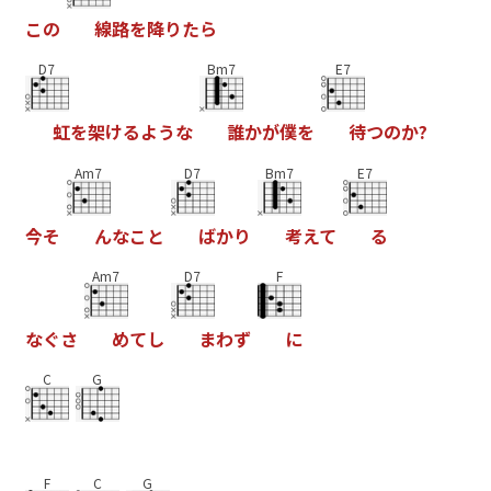
こ
の
線
路
を
降
り
た
ら
D7
Bm7
E7
虹
を
架
け
る
よ
う
な
誰
か
が
僕
を
待
つ
の
か
?
Am7
D7
Bm7
E7
今
そ
ん
な
こ
と
ば
か
り
考
え
て
る
Am7
D7
F
な
ぐ
さ
め
て
し
ま
わ
ず
に
C
G
F
C
G