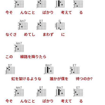
今
そ
ん
な
こ
と
ば
か
り
考
え
て
る
Am7
D7
G
な
ぐ
さ
め
て
し
ま
わ
ず
に
Am7
こ
の
線
路
を
降
り
た
ら
D7
Bm7
E7
虹
を
架
け
る
よ
う
な
誰
か
が
僕
を
待
つ
の
か
?
Am7
D7
Bm7
E7
今
そ
ん
な
こ
と
ば
か
り
考
え
て
る