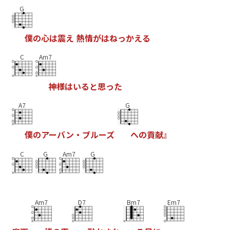
G
僕
の
心
は
震
え
熱
情
が
は
ね
っ
か
え
る
C
Am7
神
様
は
い
る
と
思
っ
た
A7
G
僕
の
ア
ー
バ
ン
・
ブ
ル
ー
ズ
へ
の
貢
献
』
C
G
Am7
G
Am7
D7
Bm7
Em7