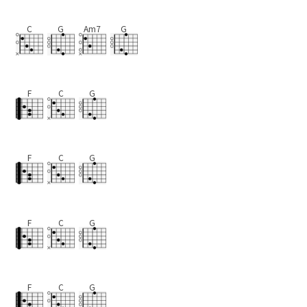
C
G
Am7
G
F
C
G
F
C
G
F
C
G
F
C
G