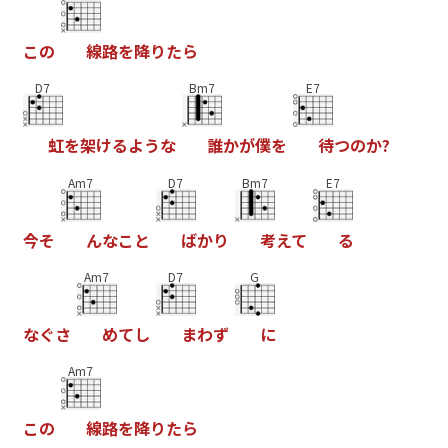
こ
の
線
路
を
降
り
た
ら
D7
Bm7
E7
虹
を
架
け
る
よ
う
な
誰
か
が
僕
を
待
つ
の
か
?
Am7
D7
Bm7
E7
今
そ
ん
な
こ
と
ば
か
り
考
え
て
る
Am7
D7
G
な
ぐ
さ
め
て
し
ま
わ
ず
に
Am7
こ
の
線
路
を
降
り
た
ら