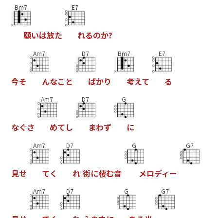
Bm7
E7
願
い
は
放
た
れ
る
の
か
?
Am7
D7
Bm7
E7
今
そ
ん
な
こ
と
ば
か
り
考
え
て
る
Am7
D7
G
な
ぐ
さ
め
て
し
ま
わ
ず
に
Am7
D7
G
G7
見
せ
て
く
れ
街
に
棲
む
音
メ
ロ
デ
ィ
ー
Am7
D7
G
G7