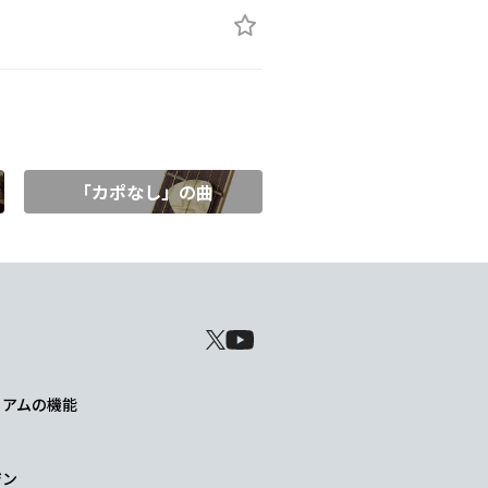
「カポなし」の曲
レミアムの機能
ジン