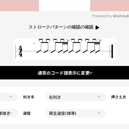
Powered by 
GliaStud
ストロークパターンの確認の確認
Mute
通常のコード譜表示に変更
利き手
押さえ方
速度