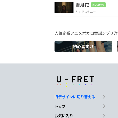
雪月花
初心者ver
幸
せにな
りた
ヤングスキニー
D/F#
Em7
A
Dsus
人気
定番
アニメ
ボカロ
童謡
ジブリ
洋
気持
ち
がある
初心者向け
G
Cmaj7
B
E
明日
を見
つける
Cmaj7
D
G
D
と
ても
簡単
旧デザインに切り替える
Cmaj7
D
Bm7
トップ
少しや
せたその
か
お気に入り