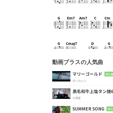
G
Em7
Am7
C
Cm
G
Cmaj7
D
G
涙
など見
せな
動画プラスの人気曲
D/F#
Em7
A
Dsus4
マリーゴールド
初心者
あいみょん
強
気
なあな
た
黒毛和牛上塩タン焼6
G
Cmaj7
B
E
大塚愛
そんな
に悲
しま
SUMMER SONG
初心