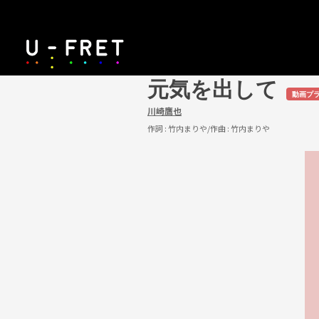
元気を出して
動画プ
川崎鷹也
作詞 :
竹内まりや
/作曲 :
竹内まりや