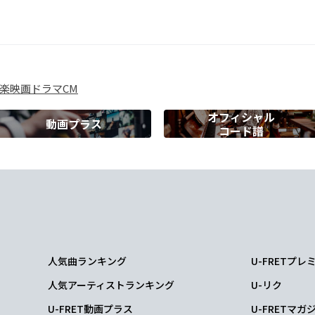
い
4
D
楽
映画
ドラマ
CM
なら
オフィシャル
動画プラス
コード譜
m7
ことは
m7
Fm7
人気曲ランキング
U-FRETプ
Em7
人気アーティストランキング
U-リク
ら
だに
U-FRET動画プラス
U-FRETマガ