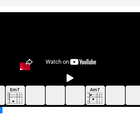
Em7
Am7
す