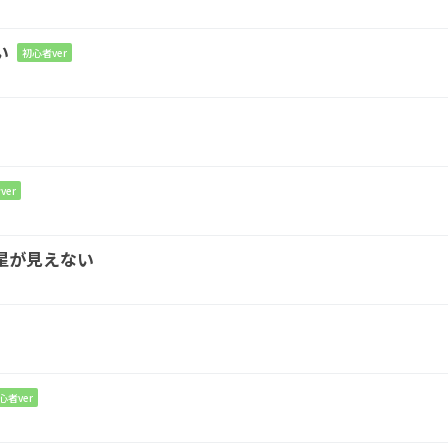
us4
い
初心者ver
sus4
に
ver
Fmaj7
星が見えない
して
Dsus4
D
めればい
い
心者ver