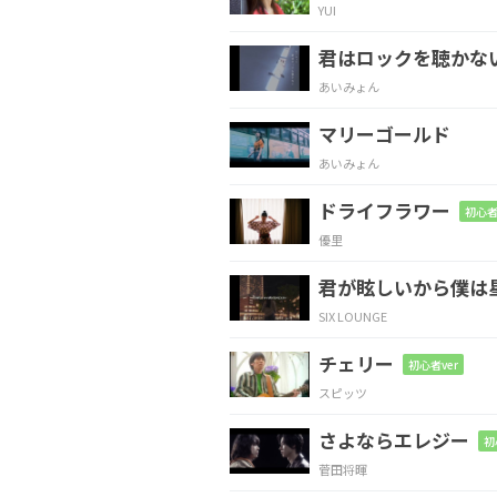
YUI
Cmaj7
Bm7
Am7
Ds
君はロックを聴かな
人
は誰
なの？
あいみょん
マリーゴールド
D
A#maj7
Am7
D
あいみょん
終
りを告げ
た恋
ドライフラワー
初心者
優里
D
Gm7
C
君が眩しいから僕は
すが
るのはや
めに
SIX LOUNGE
チェリー
Em7
A
初心者ver
スピッツ
ふりだ
しから ま
た始
さよならエレジー
初
菅田将暉
G
Cmaj7
D
G