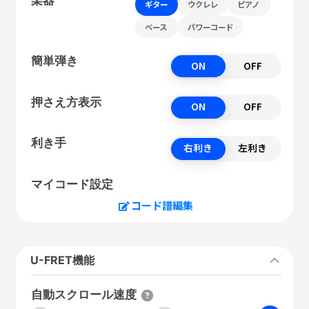
ギター
ウクレレ
ピアノ
ベース
パワーコード
簡単弾き
ON
OFF
押さえ方表示
ON
OFF
利き手
右利き
左利き
マイコード設定
コード譜編集
U-FRET機能
自動スクロール速度