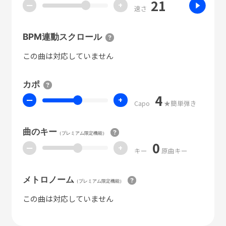
21
ー
+
速さ
BPM連動スクロール
この曲は対応していません
カポ
4
ー
+
Capo
★簡単弾き
曲のキー
（プレミアム限定機能）
0
ー
+
キー
原曲キー
メトロノーム
（プレミアム限定機能）
この曲は対応していません