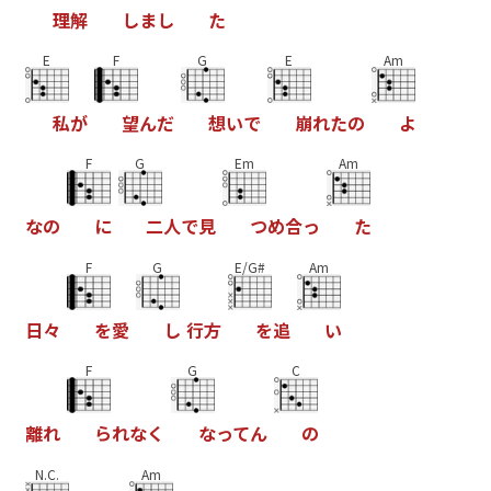
理
解
し
ま
し
た
E
F
G
E
Am
私
が
望
ん
だ
想
い
で
崩
れ
た
の
よ
F
G
Em
Am
な
の
に
二
人
で
見
つ
め
合
っ
た
F
G
E/G#
Am
日
々
を
愛
し
行
方
を
追
い
F
G
C
離
れ
ら
れ
な
く
な
っ
て
ん
の
N.C.
Am