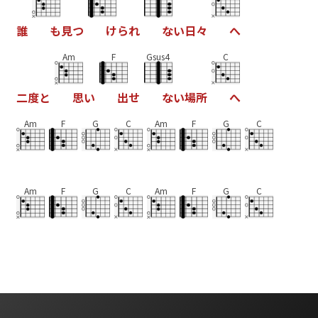
誰
も
見
つ
け
ら
れ
な
い
日
々
へ
Am
F
Gsus4
C
二
度
と
思
い
出
せ
な
い
場
所
へ
Am
F
G
C
Am
F
G
C
Am
F
G
C
Am
F
G
C