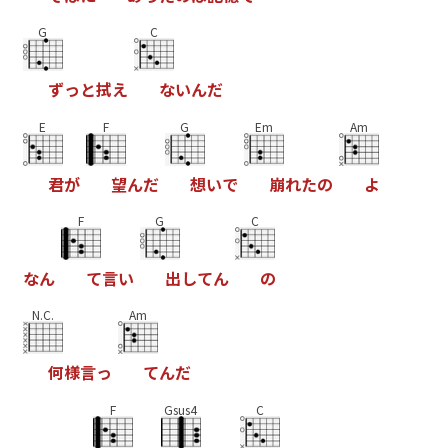
G
C
ず
っ
と
拭
え
な
い
ん
だ
E
F
G
Em
Am
君
が
望
ん
だ
想
い
で
崩
れ
た
の
よ
F
G
C
な
ん
て
言
い
出
し
て
ん
の
N.C.
Am
何
様
言
っ
て
ん
だ
F
Gsus4
C