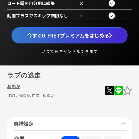
コード譜を自分用に編集
×
動画プラスでスキップ制限なし
×
今すぐU-FRETプレミアムをはじめる
いつでもキャンセルできます
ラブの逃走
和ぬか
作詞 :
和ぬか
/作曲 :
和ぬか
楽譜設定
楽器