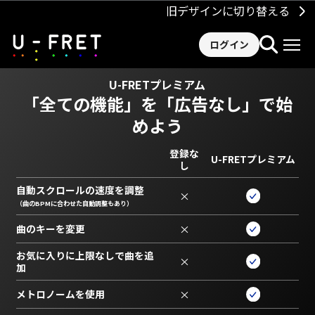
旧デザインに切り替える
ログイン
U-FRETプレミアム
「全ての機能」を
「広告なし」で始
めよう
登録な
U-FRETプレミアム
し
自動スクロールの速度を調整
×
（曲のBPMに合わせた自動調整もあり）
曲のキーを変更
×
お気に入りに上限なしで曲を追
×
加
メトロノームを使用
×