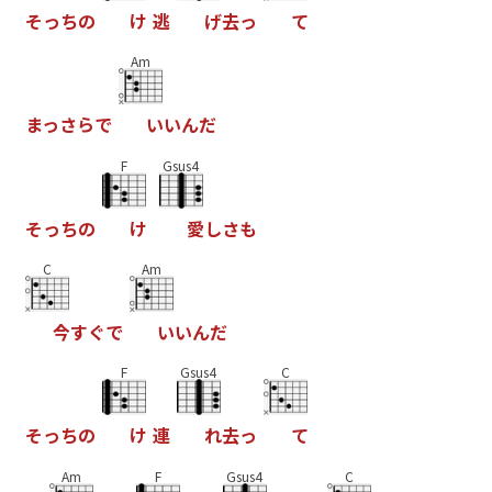
そ
っ
ち
の
け
逃
げ
去
っ
て
Am
ま
っ
さ
ら
で
い
い
ん
だ
F
Gsus4
そ
っ
ち
の
け
愛
し
さ
も
C
Am
今
す
ぐ
で
い
い
ん
だ
F
Gsus4
C
そ
っ
ち
の
け
連
れ
去
っ
て
Am
F
Gsus4
C