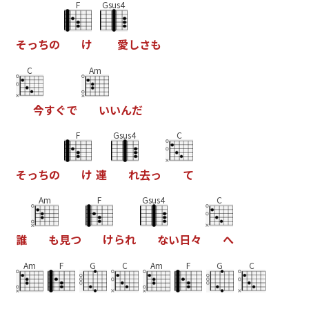
F
Gsus4
そ
っ
ち
の
け
愛
し
さ
も
C
Am
今
す
ぐ
で
い
い
ん
だ
F
Gsus4
C
そ
っ
ち
の
け
連
れ
去
っ
て
Am
F
Gsus4
C
誰
も
見
つ
け
ら
れ
な
い
日
々
へ
Am
F
G
C
Am
F
G
C