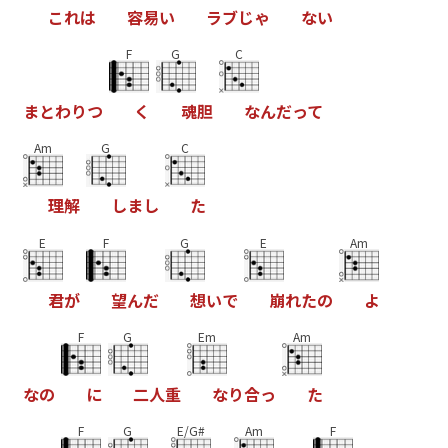
こ
れ
は
容
易
い
ラ
ブ
じ
ゃ
な
い
F
G
C
ま
と
わ
り
つ
く
魂
胆
な
ん
だ
っ
て
Am
G
C
理
解
し
ま
し
た
E
F
G
E
Am
君
が
望
ん
だ
想
い
で
崩
れ
た
の
よ
F
G
Em
Am
な
の
に
二
人
重
な
り
合
っ
た
F
G
E/G#
Am
F