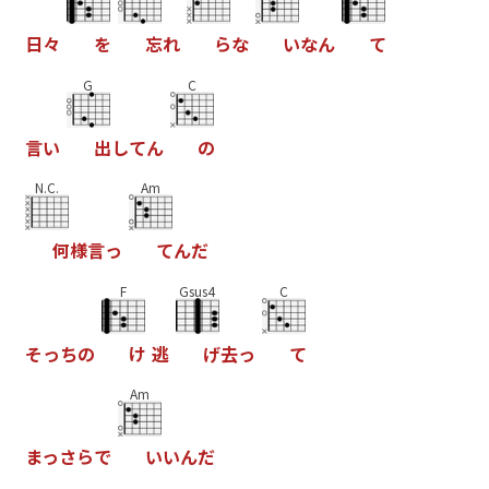
日
々
を
忘
れ
ら
な
い
な
ん
て
G
C
言
い
出
し
て
ん
の
N.C.
Am
何
様
言
っ
て
ん
だ
F
Gsus4
C
そ
っ
ち
の
け
逃
げ
去
っ
て
Am
ま
っ
さ
ら
で
い
い
ん
だ