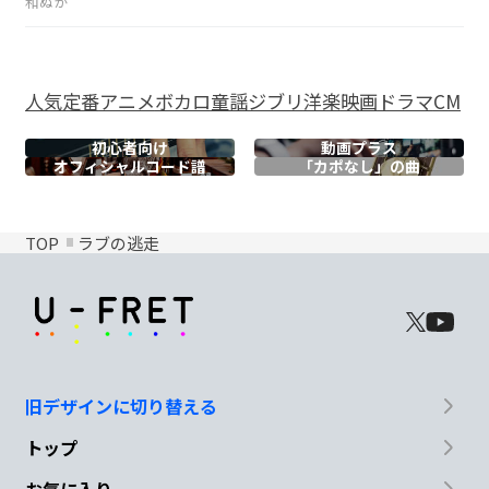
和ぬか
人気
定番
アニメ
ボカロ
童謡
ジブリ
洋楽
映画
ドラマ
CM
初心者向け
動画プラス
オフィシャル
コード譜
「カポなし」の曲
TOP
ラブの逃走
旧デザインに切り替える
トップ