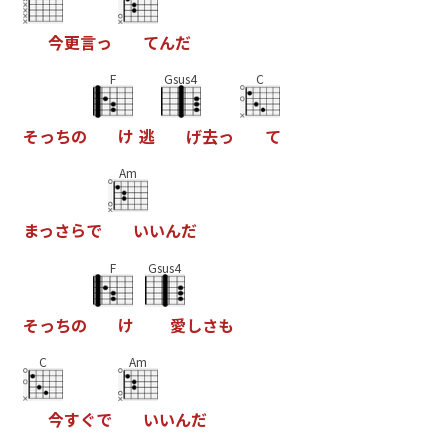
今
更
言
っ
て
ん
だ
F
Gsus4
C
そ
っ
ち
の
け
逃
げ
去
っ
て
Am
ま
っ
さ
ら
で
い
い
ん
だ
F
Gsus4
そ
っ
ち
の
け
愛
し
さ
も
C
Am
今
す
ぐ
で
い
い
ん
だ