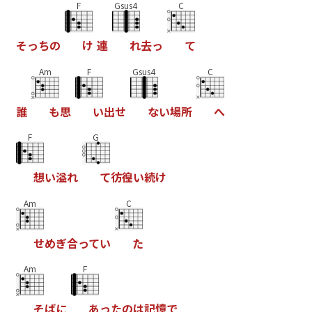
F
Gsus4
C
そ
っ
ち
の
け
連
れ
去
っ
て
Am
F
Gsus4
C
誰
も
思
い
出
せ
な
い
場
所
へ
F
G
想
い
溢
れ
て
彷
徨
い
続
け
Am
C
せ
め
ぎ
合
っ
て
い
た
Am
F
そ
ば
に
あ
っ
た
の
は
記
憶
で