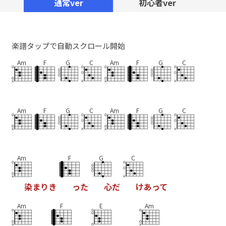
通常ver
初心者ver
楽譜タップで自動スクロール開始
Am
F
G
C
Am
F
G
C
Am
F
G
C
Am
F
G
C
Am
F
G
C
染
ま
り
き
っ
た
心
だ
け
あ
っ
て
Am
F
E
Am