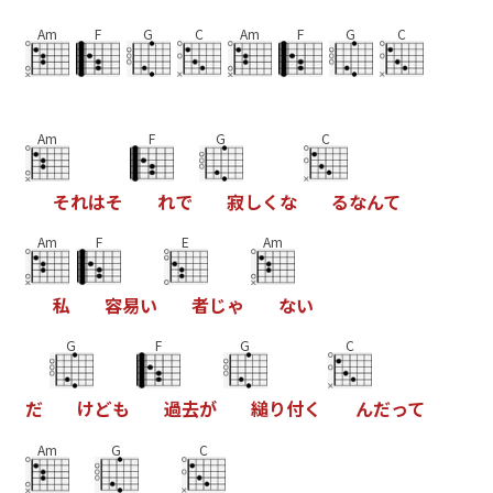
Am
F
G
C
Am
F
G
C
Am
F
G
C
そ
れ
は
そ
れ
で
寂
し
く
な
る
な
ん
て
Am
F
E
Am
私
容
易
い
者
じ
ゃ
な
い
G
F
G
C
だ
け
ど
も
過
去
が
縋
り
付
く
ん
だ
っ
て
Am
G
C