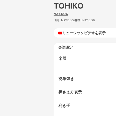
TOHIKO
MAY-DOG
作詞 :
MAY-DOG
/作曲 :
MAY-DOG
ミュージックビデオを表示
楽譜設定
楽器
簡単弾き
押さえ方表示
利き手