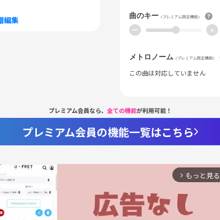
曲のキー
（プレミアム限定機能）
譜編集
ー
+
メトロノーム
（プレミアム限定機能）
この曲は対応していません
プレミアム会員なら、
全ての機能
が利用可能！
プレミアム会員の機能一覧はこちら
もっと見る
arrow_forward_ios