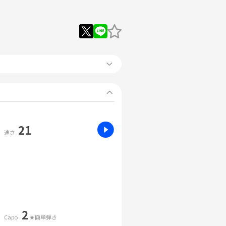
21
速さ
2
Capo
★簡単弾き