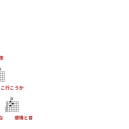
夜
m
こ
行
こ
う
か
D
な
感
情
と
音