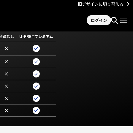
旧デザインに切り替える
ログイン
登録なし
U-FRETプレミアム
×
×
×
×
×
×