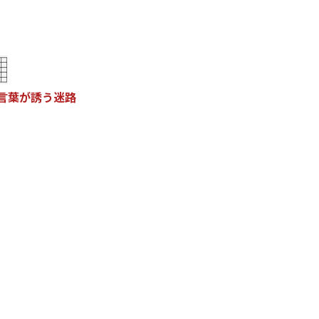
言
葉
が
誘
う
迷
路