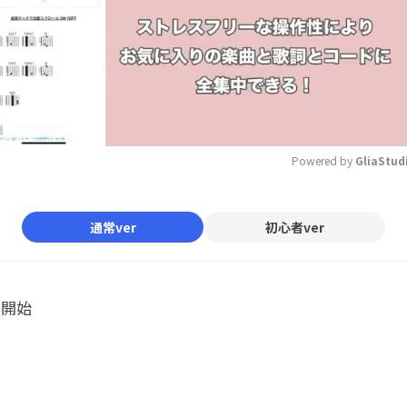
Powered by 
GliaStud
Mute
通常ver
初心者ver
ル開始