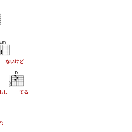
Em
な
い
け
ど
D
出
し
て
る
れ