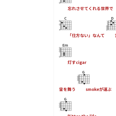
忘
れ
さ
せ
て
く
れ
る
世
界
で
C
D
「
仕
方
な
い
」
な
ん
て
Em
灯
す
c
i
g
a
r
G
宙
を
舞
う
s
m
o
k
e
が
運
ぶ
G