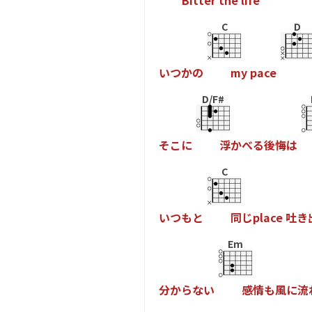
B
i
t
t
e
r
t
h
e
l
i
f
e
C
D
い
つ
か
の
m
y
p
a
c
e
D/F#
そ
こ
に
浮
か
べ
る
後
悔
は
C
い
つ
も
と
同
じ
p
l
a
c
e
吐
き
Em
分
か
ら
な
い
感
情
も
風
に
流