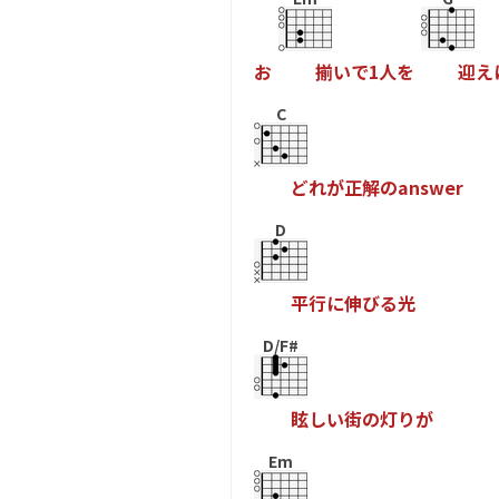
お
揃
い
で
1
人
を
迎
え
C
ど
れ
が
正
解
の
a
n
s
w
e
r
D
平
行
に
伸
び
る
光
D/F#
眩
し
い
街
の
灯
り
が
Em