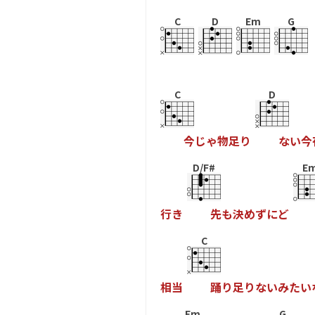
C
D
Em
G
C
D
今
じ
ゃ
物
足
り
な
い
今
D/F#
E
行
き
先
も
決
め
ず
に
ど
C
相
当
踊
り
足
り
な
い
み
た
い
Em
G