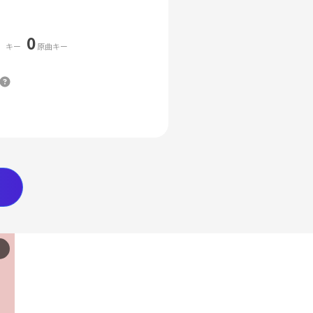
0
キー
原曲キー