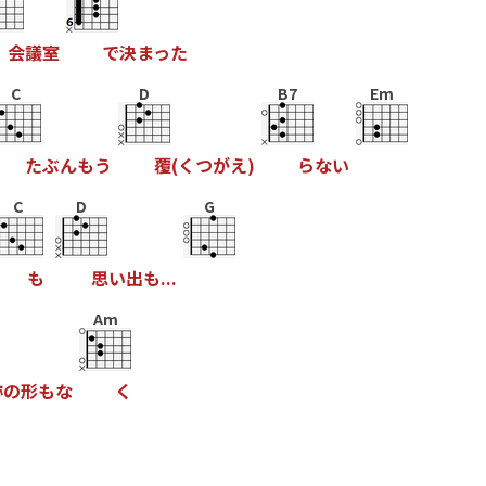
会
議
室
で
決
ま
っ
た
C
D
B7
Em
た
ぶ
ん
も
う
覆
(
く
つ
が
え
)
ら
な
い
C
D
G
も
思
い
出
も
.
.
.
Am
跡
の
形
も
な
く