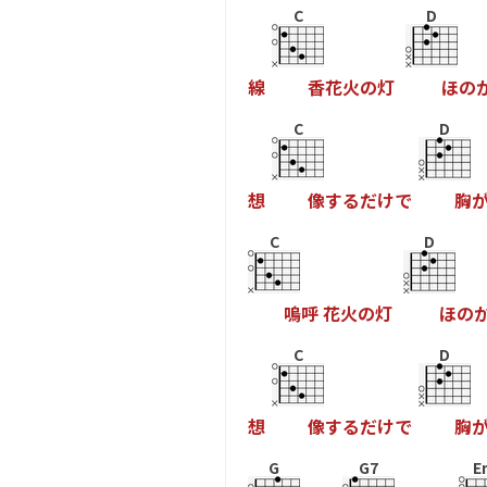
C
D
線
香
花
火
の
灯
ほ
の
C
D
想
像
す
る
だ
け
で
胸
C
D
嗚
呼
花
火
の
灯
ほ
の
C
D
想
像
す
る
だ
け
で
胸
G
G7
E