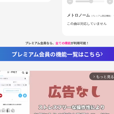
ー
+
メトロノーム
（プレミアム限定機能）
この曲は対応していません
プレミアム会員なら、
全ての機能
が利用可能！
プレミアム会員の機能一覧はこちら
もっと見る
arrow_forward_ios