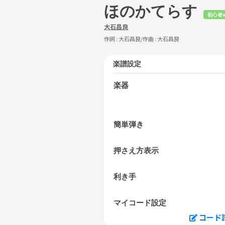
ほのかてらす
初心者v
大石昌良
作詞 :
大石昌良
/作曲 :
大石昌良
楽譜設定
楽器
簡単弾き
押さえ方表示
利き手
マイコード設定
コード