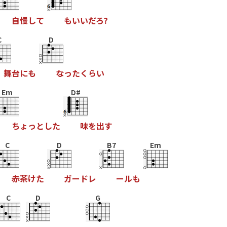
自
慢
し
て
も
い
い
だ
ろ
?
C
D
舞
台
に
も
な
っ
た
く
ら
い
Em
D#
ち
ょ
っ
と
し
た
味
を
出
す
C
D
B7
Em
赤
茶
け
た
ガ
ー
ド
レ
ー
ル
も
C
D
G