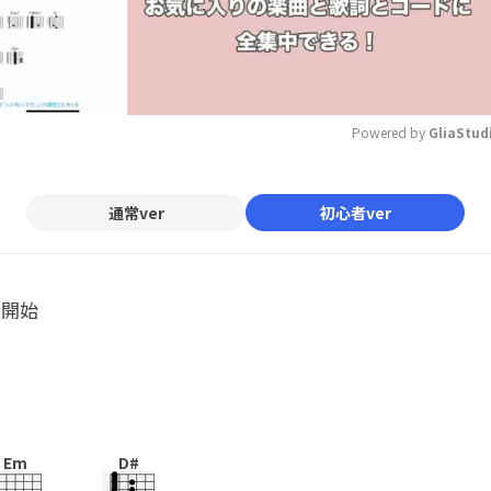
Powered by 
GliaStud
Mute
通常ver
初心者ver
ル開始
Em
D#