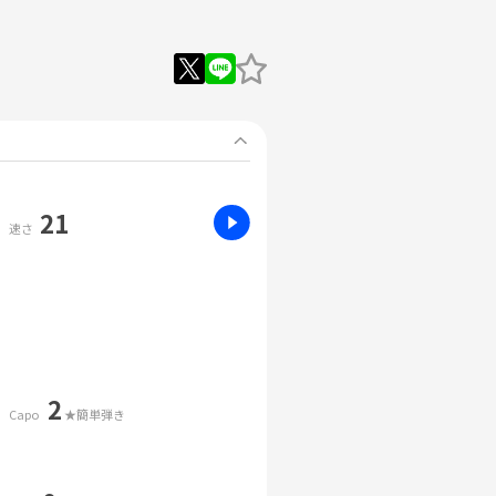
21
速さ
2
Capo
★簡単弾き