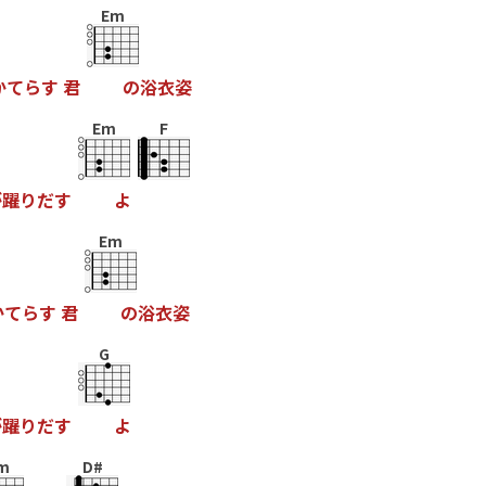
Em
か
て
ら
す
君
の
浴
衣
姿
Em
F
が
躍
り
だ
す
よ
Em
か
て
ら
す
君
の
浴
衣
姿
G
が
躍
り
だ
す
よ
m
D#