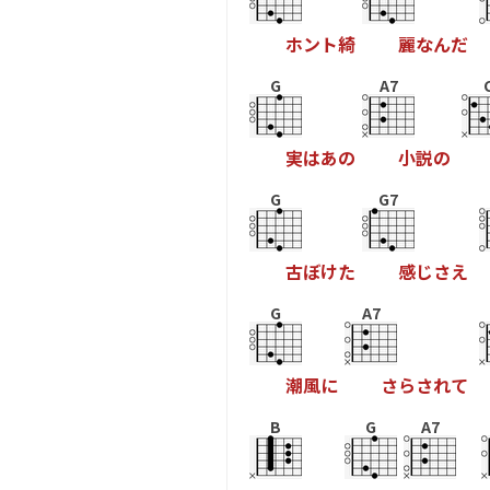
ホ
ン
ト
綺
麗
な
ん
だ
G
A7
実
は
あ
の
小
説
の
G
G7
古
ぼ
け
た
感
じ
さ
え
G
A7
潮
風
に
さ
ら
さ
れ
て
B
G
A7