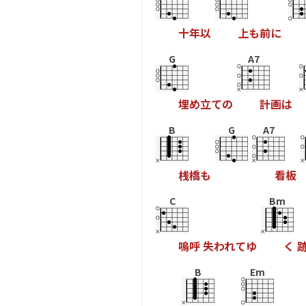
十
年
以
上
も
前
に
G
A7
埋
め
立
て
の
計
画
は
B
G
A7
桟
橋
も
看
板
C
Bm
嗚
呼
失
わ
れ
て
ゆ
く
B
Em