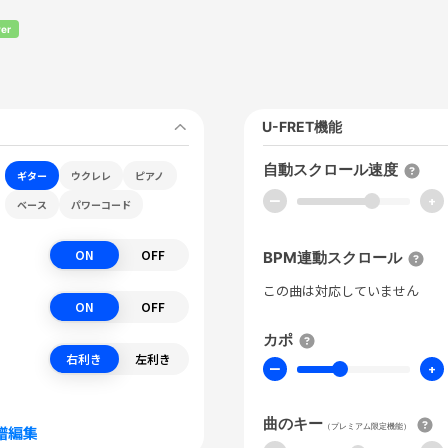
er
U-FRET機能
自動スクロール速度
ギター
ウクレレ
ピアノ
ー
+
ベース
パワーコード
ON
OFF
BPM連動スクロール
この曲は対応していません
ON
OFF
カポ
右利き
左利き
ー
+
曲のキー
（プレミアム限定機能）
譜編集