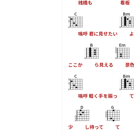
桟
橋
も
看
板
C
Bm
嗚
呼
君
に
見
せ
た
い
よ
B
Em
こ
こ
か
ら
見
え
る
景
C
Bm
嗚
呼
軽
く
手
を
振
っ
て
D
G
少
し
待
っ
て
て