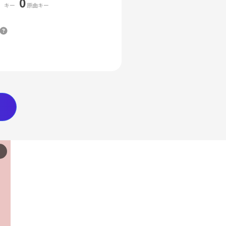
0
キー
原曲キー