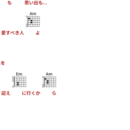
も
思
い
出
も
.
.
.
Am
愛
す
べ
き
人
よ
色
を
Em
Am
迎
え
に
行
く
か
ら