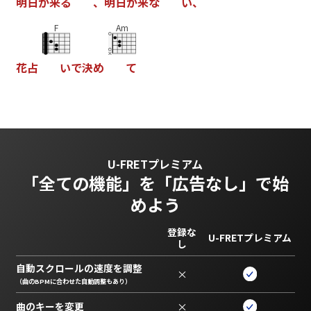
明
日
が
来
る
、
明
日
が
来
な
い
、
F
Am
花
占
い
で
決
め
て
U-FRETプレミアム
「全ての機能」を
「広告なし」で始
めよう
登録な
U-FRETプレミアム
し
自動スクロールの速度を調整
×
（曲のBPMに合わせた自動調整もあり）
曲のキーを変更
×