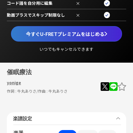
コード譜を自分用に編集
×
動画プラスでスキップ制限なし
×
今すぐU-FRETプレミアムをはじめる
いつでもキャンセルできます
催眠療法
yonige
作詞 :
牛丸ありさ
/作曲 :
牛丸ありさ
楽譜設定
楽器