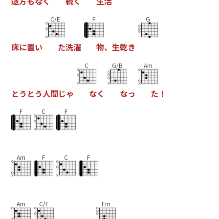
途
方
も
な
く
続
く
生
活
C/E
F
G
床
に
置
い
た
洗
濯
物
、
生
乾
き
C
G/B
Am
と
う
と
う
人
間
じ
ゃ
な
く
な
っ
た
！
F
C
F
Am
F
C
F
Am
C/E
Em