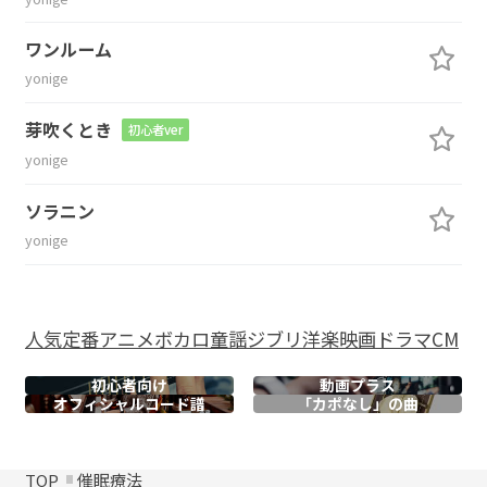
ワンルーム
yonige
芽吹くとき
初心者ver
yonige
ソラニン
yonige
人気
定番
アニメ
ボカロ
童謡
ジブリ
洋楽
映画
ドラマ
CM
初心者向け
動画プラス
オフィシャル
コード譜
「カポなし」の曲
TOP
催眠療法