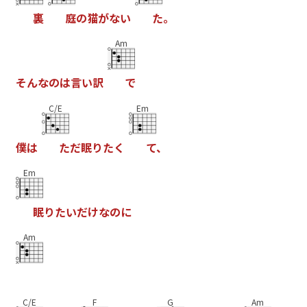
裏
庭
の
猫
が
な
い
た
。
Am
そ
ん
な
の
は
言
い
訳
で
C/E
Em
僕
は
た
だ
眠
り
た
く
て
、
Em
眠
り
た
い
だ
け
な
の
に
Am
C/E
F
G
Am