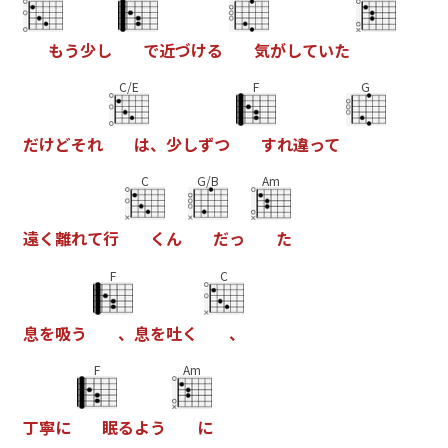
も
う
少
し
で
近
づ
け
る
気
が
し
て
い
た
C/E
F
G
だ
け
ど
そ
れ
は
、
少
し
ず
つ
す
れ
違
っ
て
C
G/B
Am
遠
く
離
れ
て
行
く
ん
だ
っ
た
F
C
息
を
吸
う
、
息
を
吐
く
、
F
Am
丁
寧
に
眠
る
よ
う
に