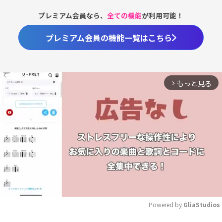
プレミアム会員なら、
全ての機能
が利用可能！
プレミアム会員の機能一覧はこちら
もっと見る
arrow_forward_ios
Powered by 
GliaStudios