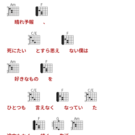
Am
F
晴
れ
予
報
、
C/E
F
死
に
た
い
と
す
ら
思
え
な
い
僕
は
Am
F
好
き
な
も
の
を
C/E
F
C/E
ひ
と
つ
も
言
え
な
く
な
っ
て
い
た
F
G
Am