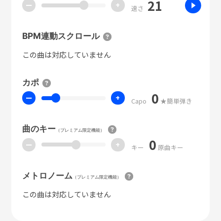
21
ー
+
速さ
BPM連動スクロール
この曲は対応していません
カポ
0
ー
+
Capo
★簡単弾き
曲のキー
（プレミアム限定機能）
0
ー
+
キー
原曲キー
メトロノーム
（プレミアム限定機能）
この曲は対応していません