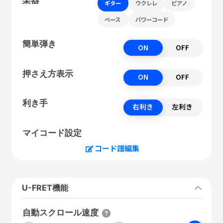
ギター
ウクレレ
ピアノ
ベース
パワーコード
簡単弾き
ON
OFF
押さえ方表示
ON
OFF
利き手
右利き
左利き
マイコード設定
コード譜編集
U-FRET機能
自動スクロール速度