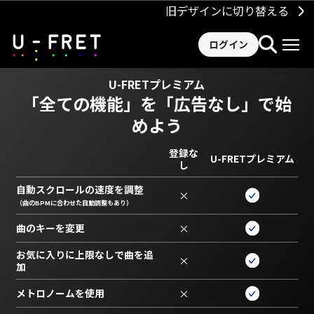
旧デザインに切り替える
ログイン
U-FRETプレミアム
「全ての機能」を
「広告なし」で始
めよう
登録な
U-FRETプレミアム
し
自動スクロールの速度を調整
×
（曲のBPMに合わせた自動調整もあり）
曲のキーを変更
×
お気に入りに上限なしで曲を追
×
加
メトロノームを使用
×