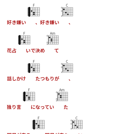
F
C
好
き
嫌
い
、
好
き
嫌
い
、
F
Am
花
占
い
で
決
め
て
F
C
話
し
か
け
た
つ
も
り
が
、
F
Am
独
り
言
に
な
っ
て
い
た
F
C