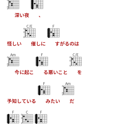
深
い
夜
、
C/E
F
怪
し
い
催
し
に
す
が
る
の
は
Am
F
C/E
今
に
起
こ
る
悪
い
こ
と
を
F
Am
予
知
し
て
い
る
み
た
い
だ
F
C
F