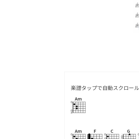
楽譜タップで自動スクロー
Am
Am
F
C
G