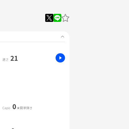
21
速さ
0
Capo
★簡単弾き