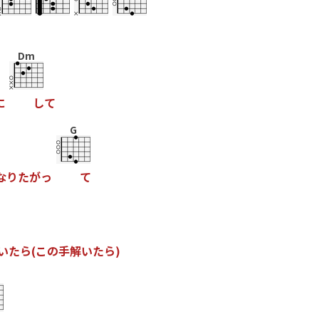
Dm
に
し
て
G
な
り
た
が
っ
て
い
た
ら
(
こ
の
手
解
い
た
ら
)