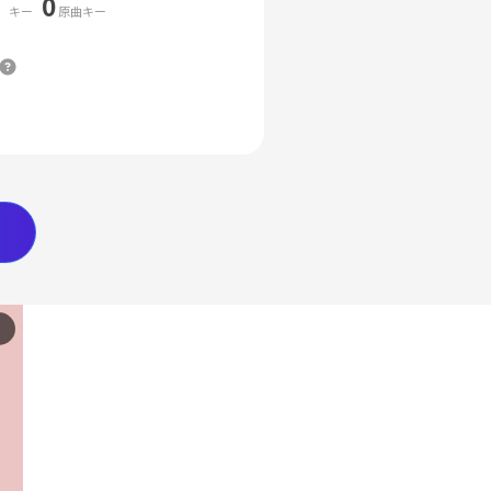
0
キー
原曲キー