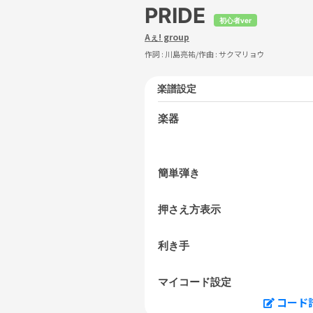
PRIDE
初心者ver
Aぇ! group
作詞 :
川島亮祐
/作曲 :
サクマリョウ
楽譜設定
楽器
簡単弾き
押さえ方表示
利き手
マイコード設定
コード