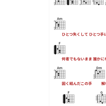
Am
ひ
と
つ
失
く
し
て
ひ
と
つ
手
F
何
者
で
も
な
い
ま
ま
誰
か
に
Am
Dm
固
く
結
ん
だ
こ
の
手
解
F
G