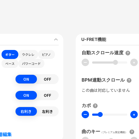
U-FRET機能
自動スクロール速度
ギター
ウクレレ
ピアノ
ー
+
ベース
パワーコード
ON
OFF
BPM連動スクロール
この曲は対応していません
ON
OFF
カポ
右利き
左利き
ー
+
曲のキー
（プレミアム限定機能）
譜編集