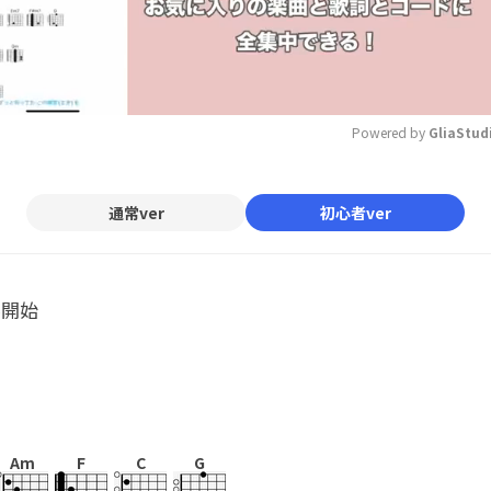
Powered by 
GliaStud
Mute
通常ver
初心者ver
ル開始
Am
F
C
G