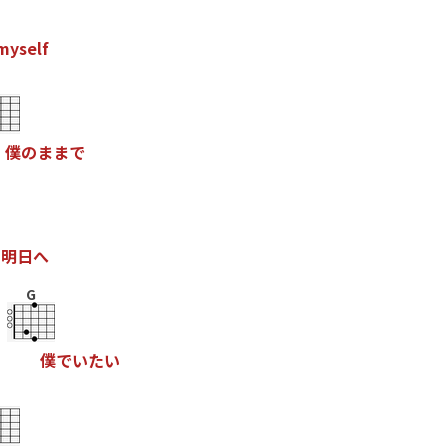
m
y
s
e
l
f
僕
の
ま
ま
で
の
明
日
へ
G
て
僕
で
い
た
い