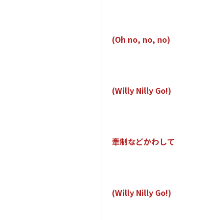
(
O
h
n
o
,
n
o
,
n
o
)
(
W
i
l
l
y
N
i
l
l
y
G
o
!
)
牽
制
な
ど
か
わ
し
て
(
W
i
l
l
y
N
i
l
l
y
G
o
!
)