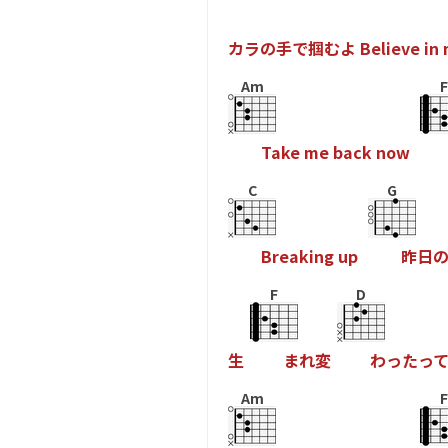
カ
ラ
の
手
で
掴
む
よ
B
e
l
i
e
v
e
i
n
Am
F
T
a
k
e
m
e
b
a
c
k
n
o
w
C
G
B
r
e
a
k
i
n
g
u
p
昨
日
F
D
生
ま
れ
変
わ
っ
た
っ
Am
F