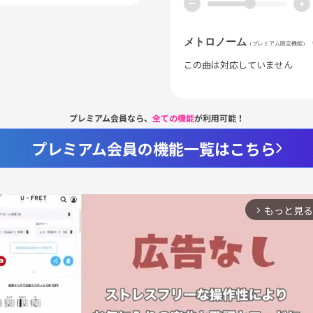
ー
+
メトロノーム
（プレミアム限定機能）
この曲は対応していません
プレミアム会員なら、
全ての機能
が利用可能！
プレミアム会員の機能一覧はこちら
もっと見る
arrow_forward_ios