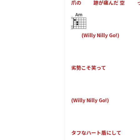
爪
の
跡
が
痛
ん
だ
空
Am
(
W
i
l
l
y
N
i
l
l
y
G
o
!
)
劣
勢
こ
そ
笑
っ
て
(
W
i
l
l
y
N
i
l
l
y
G
o
!
)
タ
フ
な
ハ
ー
ト
盾
に
し
て