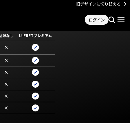
旧デザインに切り替える
ログイン
登録なし
U-FRETプレミアム
×
×
×
×
×
×