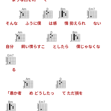
Am
D
Bm
Em7
そ
ん
な
ふ
う
に
僕
は
感
情
抑
え
ら
れ
な
い
Am
D
Bm
自
分
飼
い
慣
ら
す
こ
と
し
た
ら
僕
じ
ゃ
な
く
な
Em7
る
Am
D
「
愚
か
者
め
ど
う
し
た
っ
て
た
だ
損
を
Bm
Em7