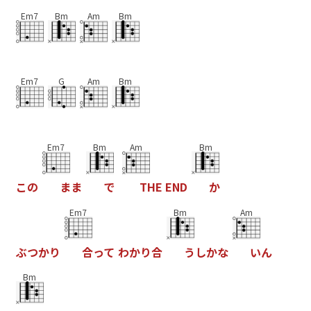
Em7
Bm
Am
Bm
Em7
G
Am
Bm
Em7
Bm
Am
Bm
こ
の
ま
ま
で
T
H
E
E
N
D
か
Em7
Bm
Am
ぶ
つ
か
り
合
っ
て
わ
か
り
合
う
し
か
な
い
ん
Bm