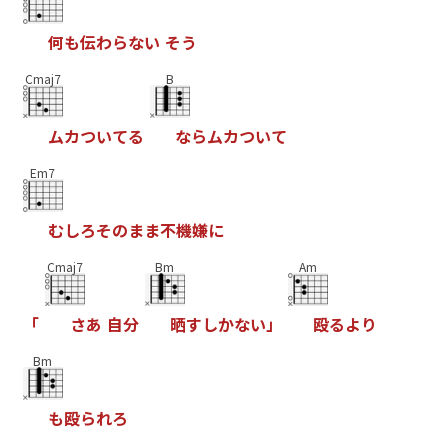
何
も
伝
わ
ら
な
い
そ
う
Cmaj7
B
ム
カ
つ
い
て
る
な
ら
ム
カ
つ
い
て
Em7
む
し
ろ
そ
の
ま
ま
不
機
嫌
に
Cmaj7
Bm
Am
「
さ
あ
自
分
晒
す
し
か
な
い
」
殴
る
よ
り
Bm
も
殴
ら
れ
ろ