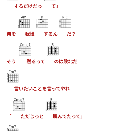
す
る
だ
け
だ
っ
て
」
Am
D
N.C
何
を
我
慢
す
る
ん
だ
？
Cmaj7
B
そ
う
黙
る
っ
て
の
は
敗
北
だ
Em7
言
い
た
い
こ
と
を
言
っ
て
や
れ
Cmaj7
B
「
た
だ
じ
っ
と
睨
ん
で
た
っ
て
」
Em7