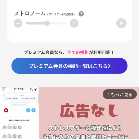
メトロノーム
（プレミアム限定機能）
ー
+
プレミアム会員なら、
全ての機能
が利用可能！
プレミアム会員の機能一覧はこちら
もっと見る
arrow_forward_ios