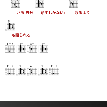
「
さ
あ
自
分
晒
す
し
か
な
い
」
殴
る
よ
り
Bm
も
殴
ら
れ
ろ
Em7
Bm
Am
Bm
Em7
Bm
Am
Bm
Em7