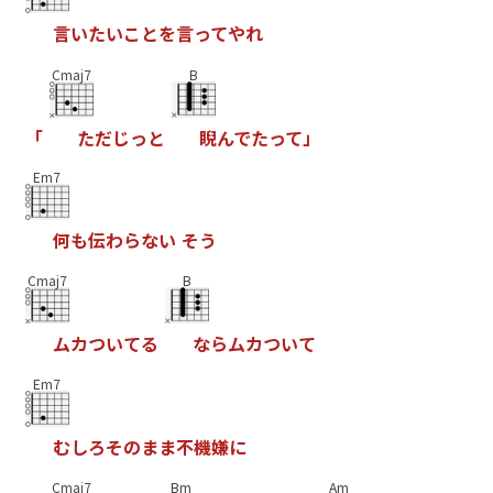
言
い
た
い
こ
と
を
言
っ
て
や
れ
Cmaj7
B
「
た
だ
じ
っ
と
睨
ん
で
た
っ
て
」
Em7
何
も
伝
わ
ら
な
い
そ
う
Cmaj7
B
ム
カ
つ
い
て
る
な
ら
ム
カ
つ
い
て
Em7
む
し
ろ
そ
の
ま
ま
不
機
嫌
に
Cmaj7
Bm
Am