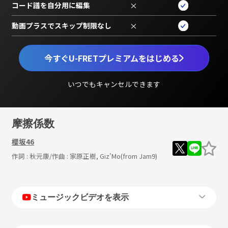
コード譜を自分用に編集
×
動画プラスでスキップ制限なし
×
今すぐU-FRETプレミアムをはじめる
いつでもキャンセルできます
摩擦係数
櫻坂46
作詞 :
秋元康
/作曲 :
家原正樹, Giz'Mo(from Jam9)
ミュージックビデオを表示