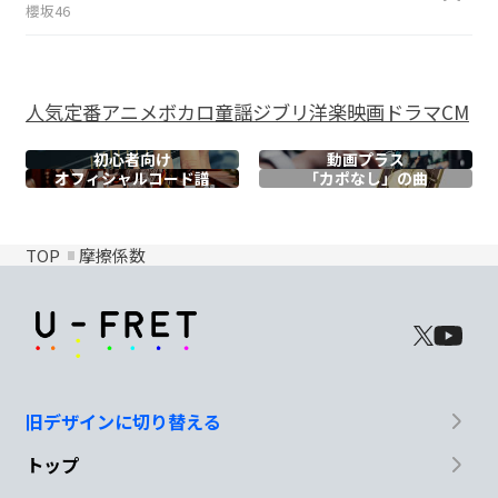
櫻坂46
人気
定番
アニメ
ボカロ
童謡
ジブリ
洋楽
映画
ドラマ
CM
初心者向け
動画プラス
オフィシャル
コード譜
「カポなし」の曲
TOP
摩擦係数
旧デザインに切り替える
トップ