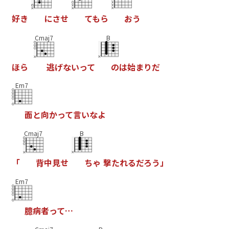
好
き
に
さ
せ
て
も
ら
お
う
Cmaj7
B
ほ
ら
逃
げ
な
い
っ
て
の
は
始
ま
り
だ
Em7
面
と
向
か
っ
て
言
い
な
よ
Cmaj7
B
「
背
中
見
せ
ち
ゃ
撃
た
れ
る
だ
ろ
う
」
Em7
臆
病
者
っ
て
…