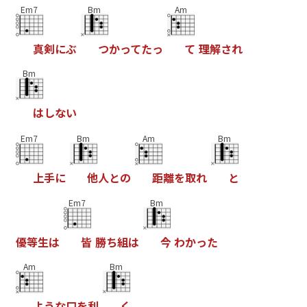
Em7
Bm
Am
真
剣
に
ぶ
つ
か
っ
て
た
っ
て
理
解
さ
れ
Bm
は
し
な
い
Em7
Bm
Am
Bm
上
手
に
他
人
と
の
距
離
を
取
れ
と
Em7
Bm
優
等
生
は
皆
勝
ち
組
は
今
わ
か
っ
た
Am
Bm
よ
う
な
口
を
利
く