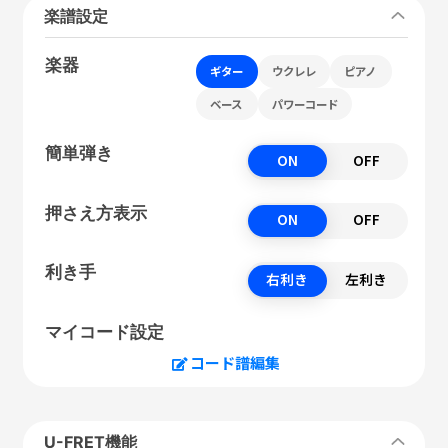
楽譜設定
楽器
ギター
ウクレレ
ピアノ
ベース
パワーコード
簡単弾き
ON
OFF
押さえ方表示
ON
OFF
利き手
右利き
左利き
マイコード設定
コード譜編集
U-FRET機能