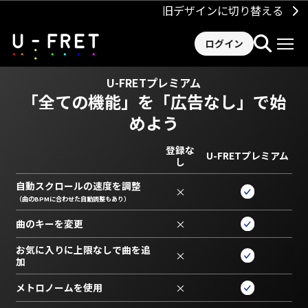
旧デザインに切り替える
ログイン
U-FRETプレミアム
「全ての機能」を
「広告なし」で始
めよう
登録な
U-FRETプレミアム
し
自動スクロールの速度を調整
×
（曲のBPMに合わせた自動調整もあり）
曲のキーを変更
×
お気に入りに上限なしで曲を追
×
加
メトロノームを使用
×