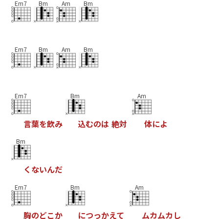
Em7
Bm
Am
Bm
Em7
Bm
Am
Bm
Em7
Bm
Am
言
葉
を
飲
み
込
む
の
は
絶
対
体
に
よ
Bm
く
な
い
ん
だ
Em7
Bm
Am
胸
の
ど
こ
か
に
つ
っ
か
え
て
ム
カ
ム
カ
し