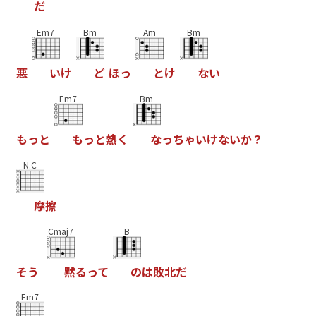
だ
Em7
Bm
Am
Bm
悪
い
け
ど
ほ
っ
と
け
な
い
Em7
Bm
も
っ
と
も
っ
と
熱
く
な
っ
ち
ゃ
い
け
な
い
か
？
N.C
摩
擦
Cmaj7
B
そ
う
黙
る
っ
て
の
は
敗
北
だ
Em7