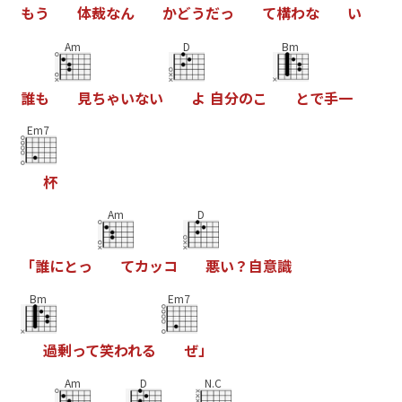
も
う
体
裁
な
ん
か
ど
う
だ
っ
て
構
わ
な
い
Am
D
Bm
誰
も
見
ち
ゃ
い
な
い
よ
自
分
の
こ
と
で
手
一
Em7
杯
Am
D
「
誰
に
と
っ
て
カ
ッ
コ
悪
い
？
自
意
識
Bm
Em7
過
剰
っ
て
笑
わ
れ
る
ぜ
」
Am
D
N.C