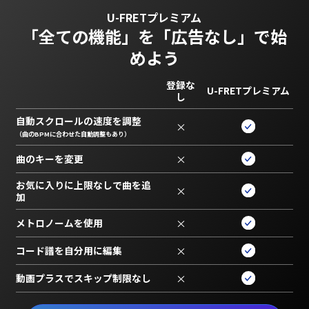
U-FRETプレミアム
「全ての機能」を
「広告なし」で始
めよう
登録な
U-FRETプレミアム
し
自動スクロールの速度を調整
×
（曲のBPMに合わせた自動調整もあり）
曲のキーを変更
×
お気に入りに上限なしで曲を追
×
加
メトロノームを使用
×
コード譜を自分用に編集
×
動画プラスでスキップ制限なし
×