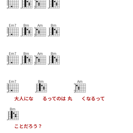
Em7
Bm
Am
Bm
Em7
Bm
Am
Bm
Em7
Bm
Am
大
人
に
な
る
っ
て
の
は
丸
く
な
る
っ
て
Bm
こ
と
だ
ろ
う
？