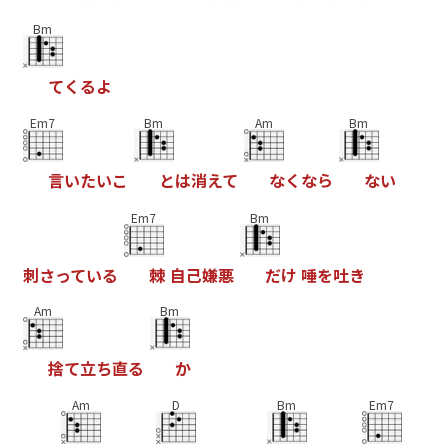
Bm
て
く
る
よ
Em7
Bm
Am
Bm
言
い
た
い
こ
と
は
消
え
て
な
く
な
ら
な
い
Em7
Bm
刺
さ
っ
て
い
る
棘
自
己
嫌
悪
だ
け
唾
を
吐
き
Am
Bm
捨
て
立
ち
直
る
か
Am
D
Bm
Em7