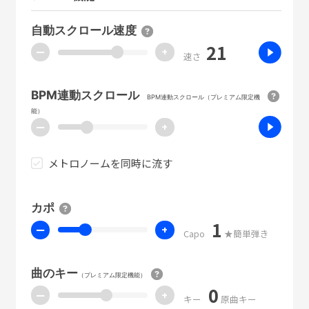
自動スクロール速度
21
ー
+
速さ
BPM連動スクロール
BPM連動スクロール（プレミアム限定機
能）
ー
+
メトロノームを同時に流す
カポ
1
ー
+
Capo
★簡単弾き
曲のキー
（プレミアム限定機能）
0
ー
+
キー
原曲キー