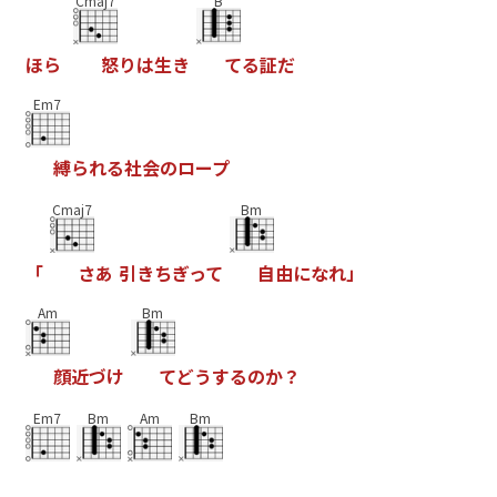
Cmaj7
B
ほ
ら
怒
り
は
生
き
て
る
証
だ
Em7
縛
ら
れ
る
社
会
の
ロ
ー
プ
Cmaj7
Bm
「
さ
あ
引
き
ち
ぎ
っ
て
自
由
に
な
れ
」
Am
Bm
顔
近
づ
け
て
ど
う
す
る
の
か
？
Em7
Bm
Am
Bm