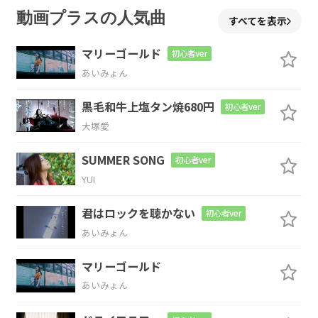
Am7
Bm7
C
Daug
動画プラスの人気曲
すべてを表示
マリーゴールド
初心者ver
あいみょん
G
Dm7
黒毛和牛上塩タン焼680円
初心者ver
ちいさな足で
歩いていた道沿い
大塚愛
C
Cm7
SUMMER SONG
初心者ver
YUI
ハンドルを握
って走る
君はロックを聴かない
初心者ver
Bm7
E7
あいみょん
あそこのため
池はよく
マリーゴールド
あいみょん
Am7
D
Daug