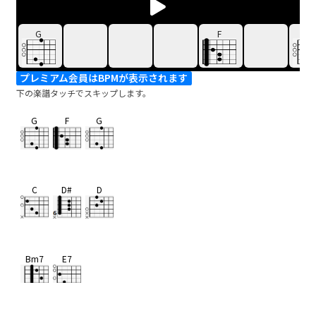
G
F
G
プレミアム会員はBPMが表示されます
下の楽譜タッチでスキップします。
G
F
G
C
D#
D
Bm7
E7