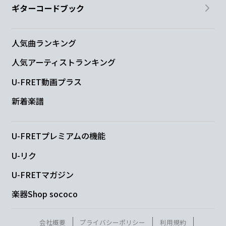
ギターコードブック
D
人気曲ランキング
夕日は
同じ色
人気アーティストランキング
G
U-FRET動画プラス
えい
やー!ってさ
新着楽譜
Dm7
G
C
U-FRETプレミアムの機能
傘を振
り回し
て
U-リク
D
C
U-FRETマガジン
楽器Shop sococo
怒られてたりした
け
どさ
Bm7
E7
会社概要
プライバシーポリシー
利用規約