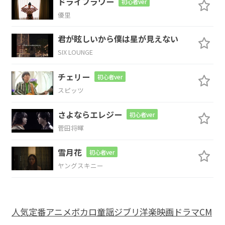
ドライフラワー
初心者ver
ザリガ
ニが釣れた
んだっ
け
優里
G
F
G
君が眩しいから僕は星が見えない
SIX LOUNGE
不意に迫る土
砂降り
と宿題
チェリー
初心者ver
C
Cm7
スピッツ
それはあの頃
と変わらねぇか
さよならエレジー
初心者ver
菅田将暉
Bm7
E7
Am7
雪月花
初心者ver
いつからか
泥だらけに
は
ヤングスキニー
Bm7
C#m7-5
な
れなくな
ったな
人気
定番
アニメ
ボカロ
童謡
ジブリ
洋楽
映画
ドラマ
CM