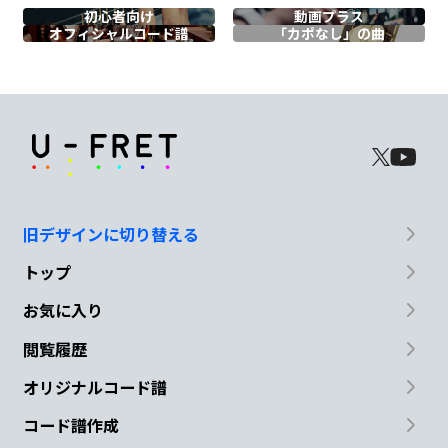
D
初心者向け
動画プラス
オフィシャル
コード譜
「カポなし」の曲
G
まぁええ
やってさ
Dm7
G
旧デザインに切り替える
家に
帰る
トップ
C
D
C
お気に入り
閲覧履歴
影
法師が どれだけ
伸
びても
オリジナルコード譜
Bm7
E7
Am7
コード譜作成
今もあの日の
延長線
上