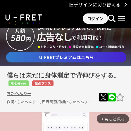
旧デザインに切り替える
ログイン
僕らは未だに身体測定で背伸びをする。
初心者ver
動画プラス
ちたへんりー
作詞 :
ちたへんりー, 西野蒟蒻
/作曲 :
ちたへんりー
もっと見る
arrow_forward_ios