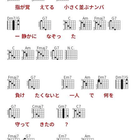
指
が
覚
え
て
る
小
さ
く
並
ぶ
ナ
ン
バ
Dm7/G
G7
C
Am
Fmaj7
G7
ー
静
か
に
な
ぞ
っ
た
C
Am
Fmaj7
G7
N.C.
Fmaj7
G7
Em7
Am
Dm7
Dm7/G
負
け
た
く
な
い
と
一
人
で
何
を
G7
Cmaj7
Gm7
C7
守
っ
て
き
た
の
？
Fmaj7
G7
Em7
Am