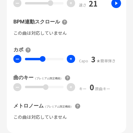
21
ー
+
速さ
BPM連動スクロール
この曲は対応していません
カポ
3
ー
+
Capo
★簡単弾き
曲のキー
（プレミアム限定機能）
0
ー
+
キー
原曲キー
メトロノーム
（プレミアム限定機能）
この曲は対応していません