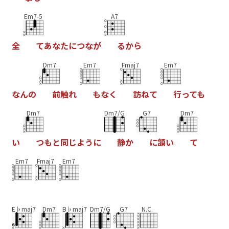
Em7-5
A7
全
て
あ
な
た
に
つ
な
が
る
か
ら
Dm7
Em7
Fmaj7
Em7
な
ん
の
前
触
れ
も
な
く
訪
ね
て
行
っ
て
も
Dm7
Dm7/G
G7
Dm7
い
つ
も
と
同
じ
よ
う
に
静
か
に
頷
い
て
Em7
Fmaj7
Em7
E♭maj7
Dm7
B♭maj7
Dm7/G
G7
N.C.