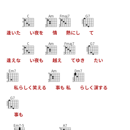
C
Am
Fmaj7
G7
逢
い
た
い
夜
を
情
熱
に
し
て
C
Am
Fmaj7
G7
逢
え
な
い
夜
も
越
え
て
ゆ
き
た
い
Em7
Am
Dm7
私
ら
し
く
笑
え
る
事
も
私
ら
し
く
涙
す
る
G7
事
も
Em7-5
A7