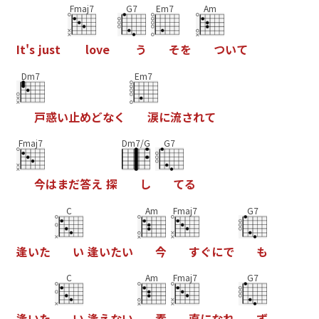
Fmaj7
G7
Em7
Am
I
t
'
s
j
u
s
t
l
o
v
e
う
そ
を
つ
い
て
Dm7
Em7
戸
惑
い
止
め
ど
な
く
涙
に
流
さ
れ
て
Fmaj7
Dm7/G
G7
今
は
ま
だ
答
え
探
し
て
る
C
Am
Fmaj7
G7
逢
い
た
い
逢
い
た
い
今
す
ぐ
に
で
も
C
Am
Fmaj7
G7
逢
い
た
い
逢
え
な
い
素
直
に
な
れ
ず