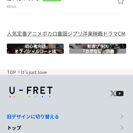
MISIA
人気
定番
アニメ
ボカロ
童謡
ジブリ
洋楽
映画
ドラマ
CM
初心者向け
動画プラス
オフィシャル
コード譜
「カポなし」の曲
TOP
It's just love
旧デザインに切り替える
トップ