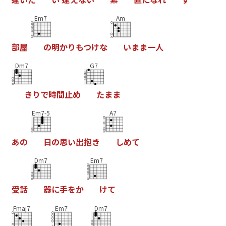
Em7
Am
部
屋
の
明
か
り
も
つ
け
な
い
ま
ま
一
人
Dm7
G7
き
り
で
時
間
止
め
た
ま
ま
Em7-5
A7
あ
の
日
の
思
い
出
抱
き
し
め
て
Dm7
Em7
受
話
器
に
手
を
か
け
て
Fmaj7
Em7
Dm7