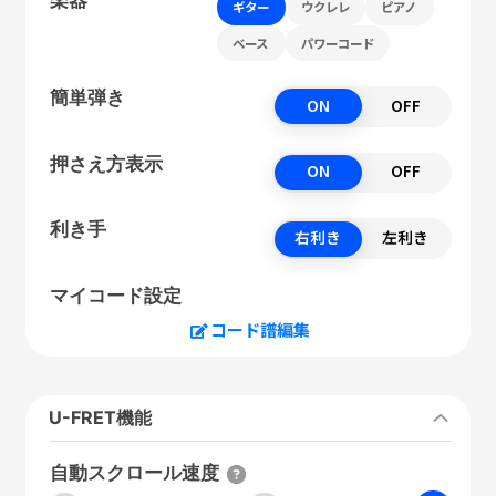
ギター
ウクレレ
ピアノ
ベース
パワーコード
簡単弾き
ON
OFF
押さえ方表示
ON
OFF
利き手
右利き
左利き
マイコード設定
コード譜編集
U-FRET機能
自動スクロール速度