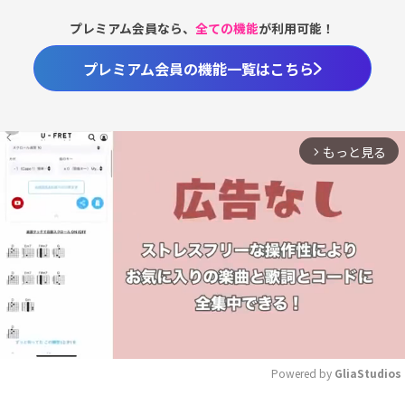
プレミアム会員なら、
全ての機能
が利用可能！
プレミアム会員の機能一覧はこちら
もっと見る
arrow_forward_ios
Powered by 
GliaStudios