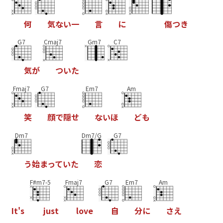
何
気
な
い
一
言
に
傷
つ
き
G7
Cmaj7
Gm7
C7
気
が
つ
い
た
Fmaj7
G7
Em7
Am
笑
顔
で
隠
せ
な
い
ほ
ど
も
Dm7
Dm7/G
G7
う
始
ま
っ
て
い
た
恋
F#m7-5
Fmaj7
G7
Em7
Am
I
t
'
s
j
u
s
t
l
o
v
e
自
分
に
さ
え