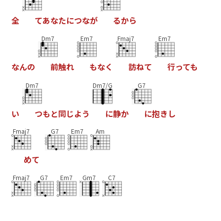
全
て
あ
な
た
に
つ
な
が
る
か
ら
Dm7
Em7
Fmaj7
Em7
な
ん
の
前
触
れ
も
な
く
訪
ね
て
行
っ
て
も
Dm7
Dm7/G
G7
い
つ
も
と
同
じ
よ
う
に
静
か
に
抱
き
し
Fmaj7
G7
Em7
Am
め
て
Fmaj7
G7
Em7
Gm7
C7