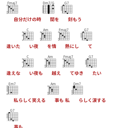
Fmaj7
Dm7/G
G7
自
分
だ
け
の
時
間
を
刻
も
う
C
Am
Fmaj7
G7
逢
い
た
い
夜
を
情
熱
に
し
て
C
Am
Fmaj7
G7
逢
え
な
い
夜
も
越
え
て
ゆ
き
た
い
Em7
Am
Dm7
私
ら
し
く
笑
え
る
事
も
私
ら
し
く
涙
す
る
G7
事
も