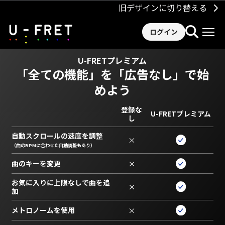
旧デザインに切り替える
ログイン
U-FRETプレミアム
「全ての機能」を
「広告なし」で始
めよう
登録な
U-FRETプレミアム
し
自動スクロールの速度を調整
×
（曲のBPMに合わせた自動調整もあり）
曲のキーを変更
×
お気に入りに上限なしで曲を追
×
加
メトロノームを使用
×