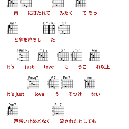
雨
に
打
た
れ
て
み
た
く
て
そ
っ
Dm7
Dm7/G
G7
と
傘
を
降
ろ
し
た
F#m7-5
Fmaj7
G7
Em7
Am
I
t
'
s
j
u
s
t
l
o
v
e
も
う
こ
れ
以
上
Fmaj7
G7
Em7
Am
I
t
'
s
j
u
s
t
l
o
v
e
う
そ
つ
け
な
い
Dm7
Em7
戸
惑
い
止
め
ど
な
く
流
さ
れ
た
と
し
て
も