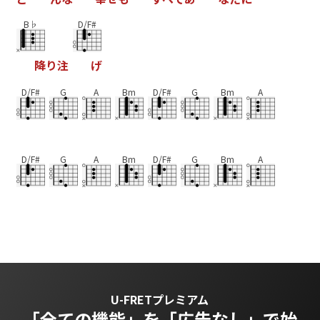
B♭
D/F#
降
り
注
げ
D/F#
G
A
Bm
D/F#
G
Bm
A
D/F#
G
A
Bm
D/F#
G
Bm
A
U-FRETプレミアム
「全ての機能」を
「広告なし」で始