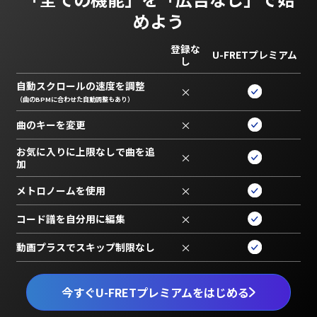
めよう
登録な
U-FRETプレミアム
し
自動スクロールの速度を調整
×
（曲のBPMに合わせた自動調整もあり）
曲のキーを変更
×
お気に入りに上限なしで曲を追
×
加
メトロノームを使用
×
コード譜を自分用に編集
×
動画プラスでスキップ制限なし
×
今すぐU-FRETプレミアムをはじめる