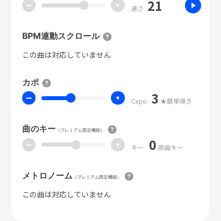
21
ー
+
速さ
BPM連動スクロール
この曲は対応していません
カポ
3
ー
+
Capo
★簡単弾き
曲のキー
（プレミアム限定機能）
0
ー
+
キー
原曲キー
メトロノーム
（プレミアム限定機能）
この曲は対応していません