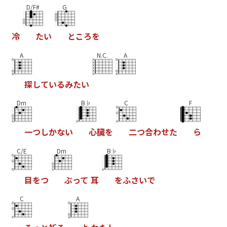
D/F#
G
冷
た
い
と
こ
ろ
を
A
N.C.
A
探
し
て
い
る
み
た
い
Dm
B♭
C
F
一
つ
し
か
な
い
心
臓
を
二
つ
合
わ
せ
た
ら
C/E
Dm
B♭
目
を
つ
ぶ
っ
て
耳
を
ふ
さ
い
で
C
A