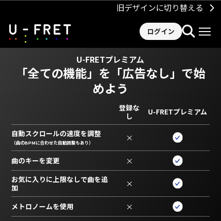
旧デザインに切り替える
ログイン
U-FRETプレミアム
「全ての機能」を
「広告なし」で始
めよう
登録な
U-FRETプレミアム
し
自動スクロールの速度を調整
×
（曲のBPMに合わせた自動調整もあり）
曲のキーを変更
×
お気に入りに上限なしで曲を追
×
加
メトロノームを使用
×