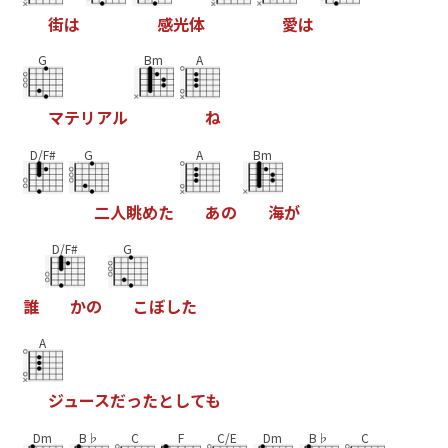
街
は
感
光
体
愛
は
G
Bm
A
マ
テ
リ
ア
ル
ね
D/F#
G
A
Bm
二
人
眺
め
た
あ
の
海
が
D/F#
G
誰
か
の
こ
ぼ
し
た
A
ジ
ュ
ー
ス
だ
っ
た
と
し
て
も
Dm
B♭
C
F
C/E
Dm
B♭
C