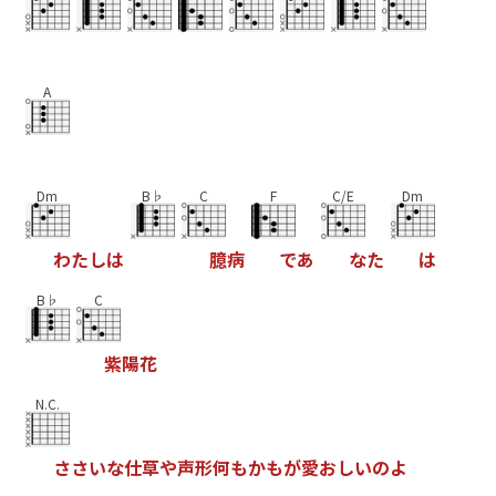
A
Dm
B♭
C
F
C/E
Dm
わ
た
し
は
臆
病
で
あ
な
た
は
B♭
C
紫
陽
花
N.C.
さ
さ
い
な
仕
草
や
声
形
何
も
か
も
が
愛
お
し
い
の
よ