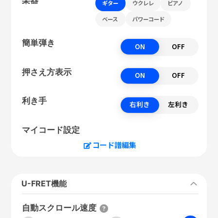
ギター
ウクレレ
ピアノ
ベース
パワーコード
簡単弾き
ON
OFF
押さえ方表示
ON
OFF
利き手
右利き
左利き
マイコード設定
コード譜編集
U-FRET機能
自動スクロール速度