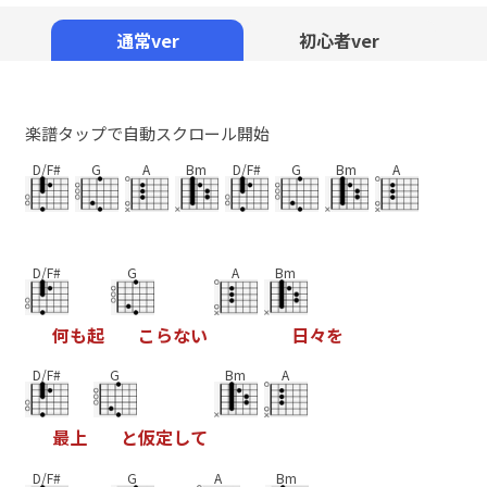
Mute
通常ver
初心者ver
楽譜タップで自動スクロール開始
D/F#
G
A
Bm
D/F#
G
Bm
A
D/F#
G
A
Bm
何
も
起
こ
ら
な
い
日
々
を
D/F#
G
Bm
A
最
上
と
仮
定
し
て
D/F#
G
A
Bm