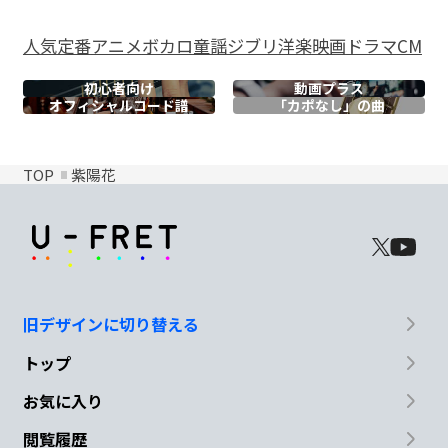
人気
定番
アニメ
ボカロ
童謡
ジブリ
洋楽
映画
ドラマ
CM
初心者向け
動画プラス
オフィシャル
コード譜
「カポなし」の曲
TOP
紫陽花
旧デザインに切り替える
トップ
お気に入り
閲覧履歴