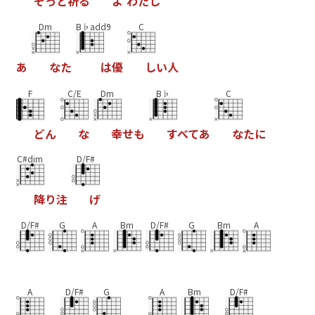
そ
っ
と
祈
る
よ
わ
た
し
Dm
B♭add9
C
あ
な
た
は
優
し
い
人
F
C/E
Dm
B♭
C
ど
ん
な
幸
せ
も
す
べ
て
あ
な
た
に
C#dim
D/F#
降
り
注
げ
D/F#
G
A
Bm
D/F#
G
Bm
A
A
D/F#
G
A
Bm
D/F#