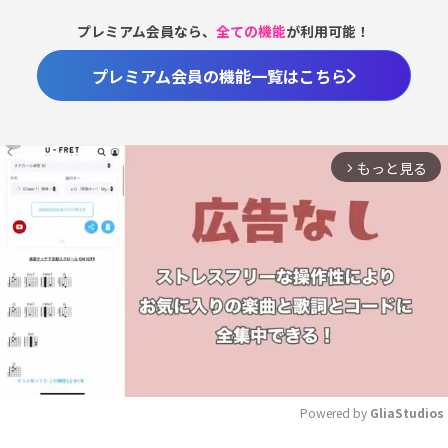
プレミアム会員なら、
全ての機能
が利用可能！
プレミアム会員の機能一覧はこちら
もっと見る
arrow_forward_ios
Powered by 
GliaStudios