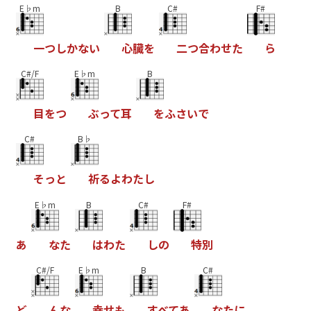
E♭m
B
C#
F#
一
つ
し
か
な
い
心
臓
を
二
つ
合
わ
せ
た
ら
C#/F
E♭m
B
目
を
つ
ぶ
っ
て
耳
を
ふ
さ
い
で
C#
B♭
そ
っ
と
祈
る
よ
わ
た
し
E♭m
B
C#
F#
あ
な
た
は
わ
た
し
の
特
別
C#/F
E♭m
B
C#
ど
ん
な
幸
せ
も
す
べ
て
あ
な
た
に