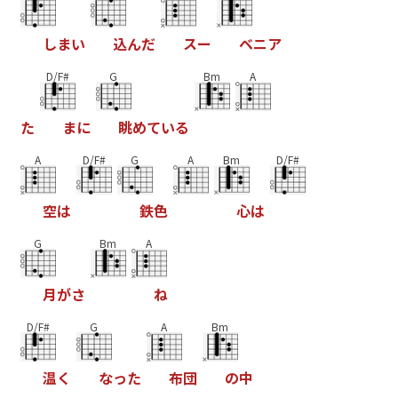
し
ま
い
込
ん
だ
ス
ー
ベ
ニ
ア
D/F#
G
Bm
A
た
ま
に
眺
め
て
い
る
A
D/F#
G
A
Bm
D/F#
空
は
鉄
色
心
は
G
Bm
A
月
が
さ
ね
D/F#
G
A
Bm
温
く
な
っ
た
布
団
の
中