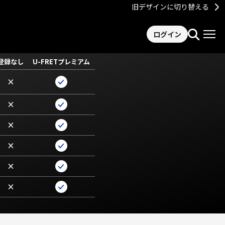
旧デザインに切り替える
ログイン
登録なし
U-FRETプレミアム
×
×
×
×
×
×