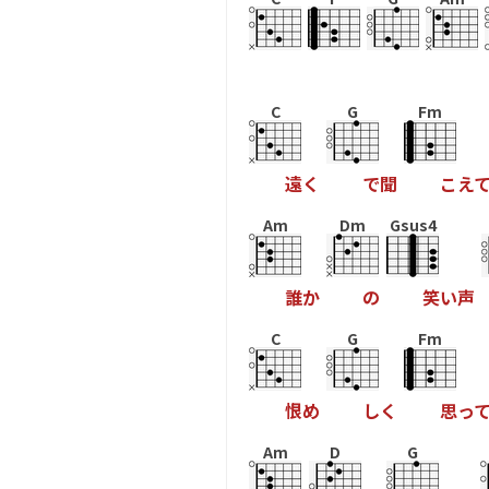
C
G
Fm
遠
く
で
聞
こ
え
Am
Dm
Gsus4
誰
か
の
笑
い
声
C
G
Fm
恨
め
し
く
思
っ
Am
D
G