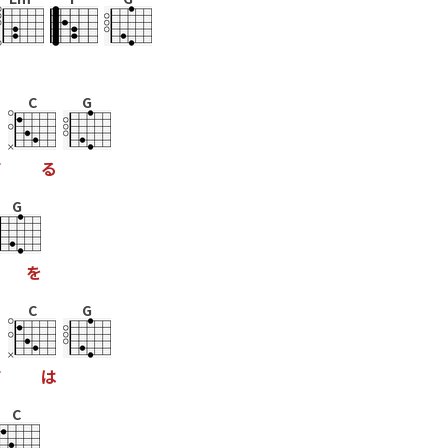
C
G
て
る
G
を
C
G
て
は
C