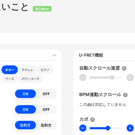
たいこと
初心者ver
U-FRET機能
自動スクロール速度
ギター
ウクレレ
ピアノ
ー
+
ベース
パワーコード
ON
OFF
BPM連動スクロール
この曲は対応していません
ON
OFF
カポ
右利き
左利き
ー
+