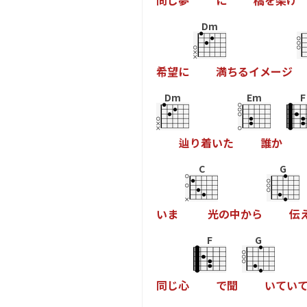
同
じ
夢
に
橋
を
架
け
Dm
希
望
に
満
ち
る
イ
メ
ー
ジ
Dm
Em
F
辿
り
着
い
た
誰
か
C
G
い
ま
光
の
中
か
ら
伝
F
G
同
じ
心
で
聞
い
て
い