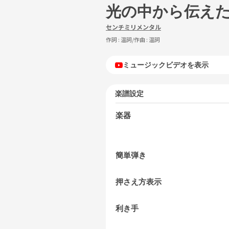
光の中から伝え
センチミリメンタル
作詞 :
温詞
/作曲 :
温詞
ミュージックビデオを表示
楽譜設定
楽器
簡単弾き
押さえ方表示
利き手