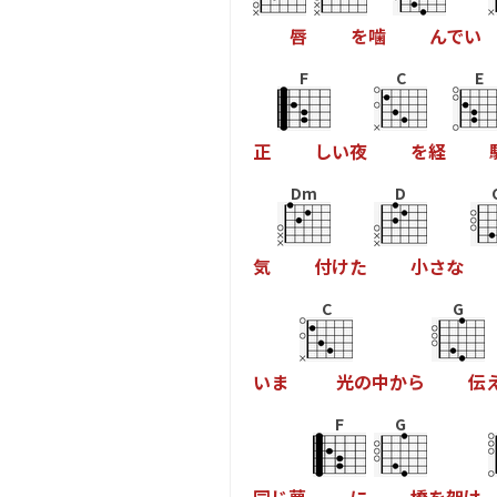
唇
を
噛
ん
で
い
F
C
E
正
し
い
夜
を
経
Dm
D
気
付
け
た
小
さ
な
C
G
い
ま
光
の
中
か
ら
伝
F
G