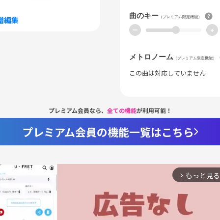
曲のキー
（プレミアム限定機能）
譜編集
ー
+
メトロノーム
（プレミアム限定機能）
この曲は対応していません
プレミアム会員なら、
全ての機能
が利用可能！
プレミアム会員の機能一覧はこちら
もっと見る
arrow_forward_ios