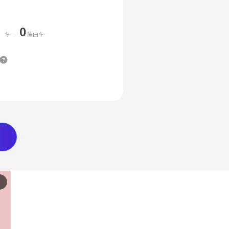
0
キー
原曲キー