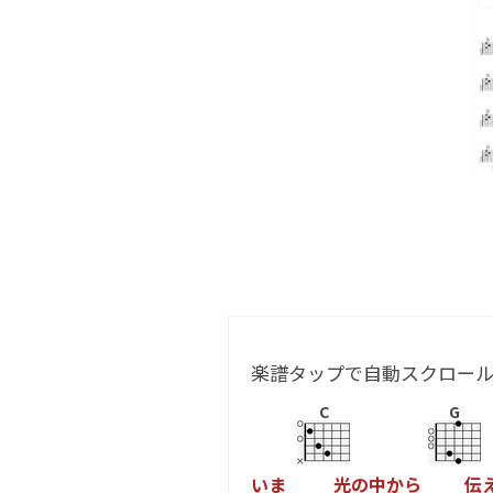
楽譜タップで自動スクロー
C
G
い
ま
光
の
中
か
ら
伝