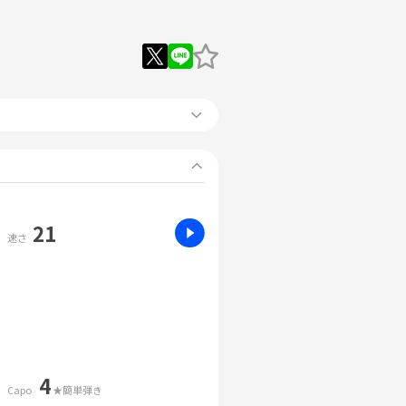
21
速さ
4
Capo
★簡単弾き