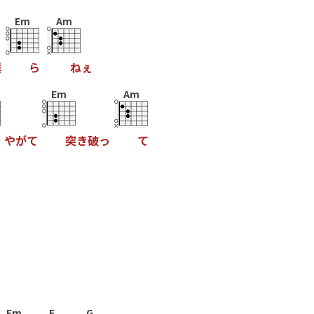
Em
Am
僕
ら
ね
ぇ
Em
Am
を
や
が
て
突
き
破
っ
て
Em
F
G