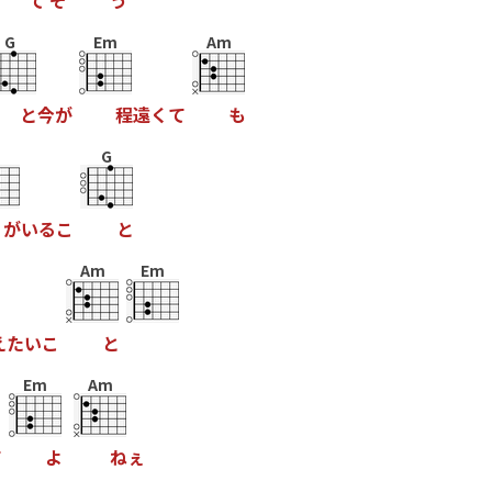
て
そ
う
G
Em
Am
と
今
が
程
遠
く
て
も
G
が
い
る
こ
と
Am
Em
え
た
い
こ
と
Em
Am
て
よ
ね
ぇ