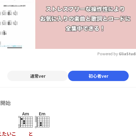
Powered by 
GliaStud
Mute
通常ver
初心者ver
ル開始
Am
Em
え
た
い
こ
と