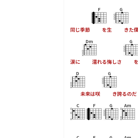
F
G
同
じ
季
節
を
生
き
た
Dm
G
涙
に
濡
れ
る
悔
し
さ
D
G
未
来
は
咲
き
誇
る
の
だ
C
F
G
Am
C
F
G
Am