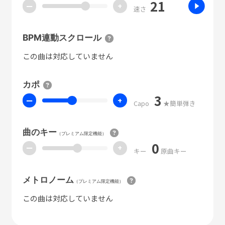
21
ー
+
速さ
BPM連動スクロール
この曲は対応していません
カポ
3
ー
+
Capo
★簡単弾き
曲のキー
（プレミアム限定機能）
0
ー
+
キー
原曲キー
メトロノーム
（プレミアム限定機能）
この曲は対応していません