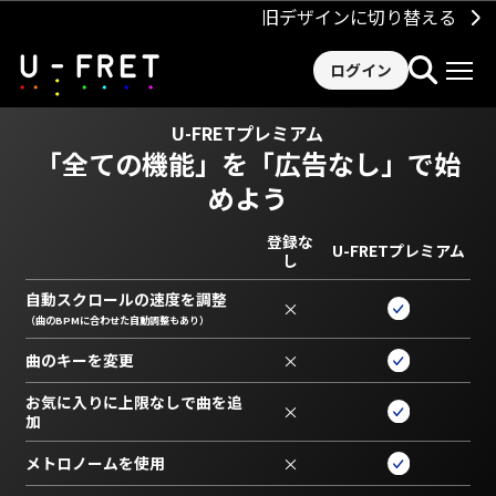
旧デザインに切り替える
ログイン
U-FRETプレミアム
「全ての機能」を
「広告なし」で始
めよう
登録な
U-FRETプレミアム
し
自動スクロールの速度を調整
×
（曲のBPMに合わせた自動調整もあり）
曲のキーを変更
×
お気に入りに上限なしで曲を追
×
加
メトロノームを使用
×