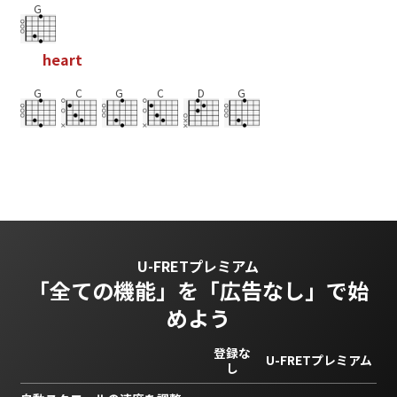
G
h
e
a
r
t
G
C
G
C
D
G
U-FRETプレミアム
「全ての機能」を
「広告なし」で始
めよう
登録な
U-FRETプレミアム
し