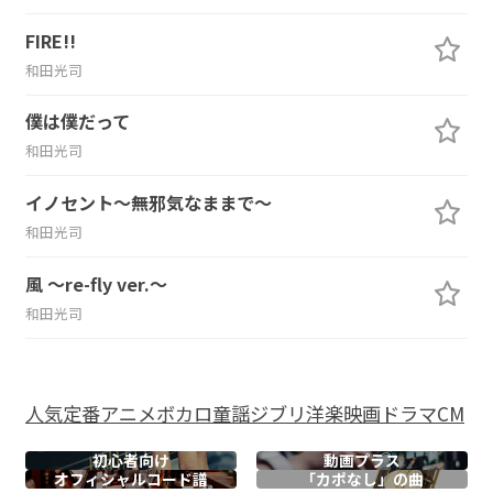
FIRE!!
和田光司
僕は僕だって
和田光司
イノセント～無邪気なままで～
和田光司
風 ～re-fly ver.～
和田光司
人気
定番
アニメ
ボカロ
童謡
ジブリ
洋楽
映画
ドラマ
CM
初心者向け
動画プラス
オフィシャル
コード譜
「カポなし」の曲