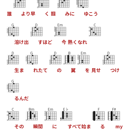
誰
よ
り
早
く
掴
み
に
ゆ
こ
う
G
D
Em
C
溶
け
出
す
ほ
ど
今
熱
く
な
れ
D
G
D
B
Em
D
生
ま
れ
た
て
の
翼
を
見
せ
つ
け
G
る
ん
だ
C
Bm
Em
E♭
F
F#
そ
の
瞬
間
に
す
べ
て
始
ま
る
m
y