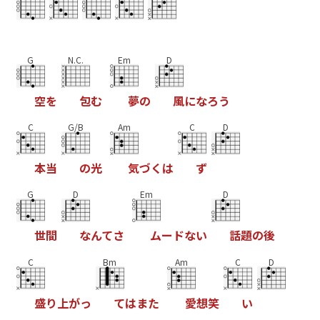
G
N.C.
Em
D
空
を
包
む
夢
の
風
に
な
ろ
う
C
G/B
Am
C
D
本
当
の
光
気
づ
く
は
ず
G
D
Em
D
世
間
な
ん
て
さ
ム
ー
ド
な
い
話
題
の
後
C
Bm
Am
C
D
盛
り
上
が
っ
て
は
ま
た
愛
想
笑
い