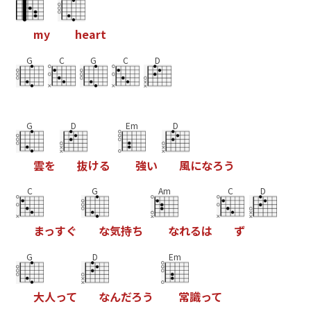
m
y
h
e
a
r
t
G
C
G
C
D
G
D
Em
D
雲
を
抜
け
る
強
い
風
に
な
ろ
う
C
G
Am
C
D
ま
っ
す
ぐ
な
気
持
ち
な
れ
る
は
ず
G
D
Em
大
人
っ
て
な
ん
だ
ろ
う
常
識
っ
て