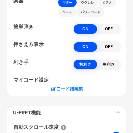
楽器
ギター
ウクレレ
ピアノ
ベース
パワーコード
簡単弾き
ON
OFF
押さえ方表示
ON
OFF
利き手
右利き
左利き
マイコード設定
コード譜編集
U-FRET機能
自動スクロール速度