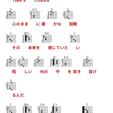
D
Em
D
G
心
の
ま
ま
に
確
か
な
鼓
動
C
Bm
Am
C
そ
の
未
来
を
感
じ
て
い
た
い
D
G
D
B
Em
D
眩
し
い
光
の
中
を
突
き
抜
け
G
る
ん
だ
C
Bm
Em
E♭
F