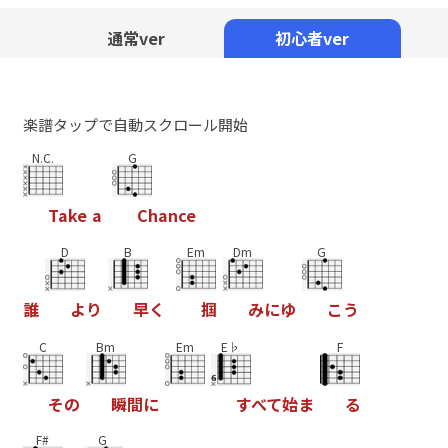
Mute
通常ver
初心者ver
楽譜タップで自動スクロール開始
N.C.
G
T
a
k
e
a
C
h
a
n
c
e
D
B
Em
Dm
G
誰
よ
り
早
く
掴
み
に
ゆ
こ
う
C
Bm
Em
E♭
F
そ
の
瞬
間
に
す
べ
て
始
ま
る
F#
G