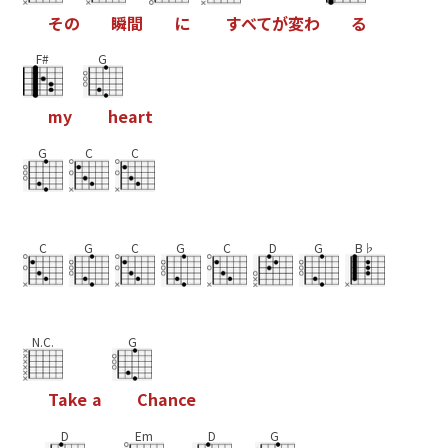
そ
の
瞬
間
に
す
べ
て
が
変
わ
る
F#
G
m
y
h
e
a
r
t
G
C
C
C
G
C
G
C
D
G
B♭
N.C.
G
T
a
k
e
a
C
h
a
n
c
e
D
Em
D
G