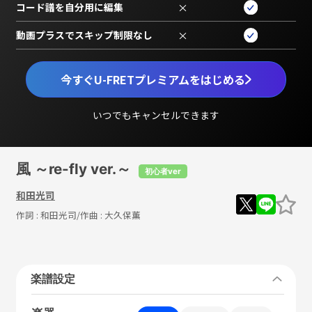
コード譜を自分用に編集
×
動画プラスでスキップ制限なし
×
今すぐU-FRETプレミアムをはじめる
いつでもキャンセルできます
風 ～re-fly ver.～
初心者ver
和田光司
作詞 :
和田光司
/作曲 :
大久保薫
楽譜設定