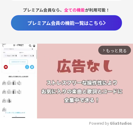
プレミアム会員なら、
全ての機能
が利用可能！
プレミアム会員の機能一覧はこちら
もっと見る
arrow_forward_ios
Powered by 
GliaStudios