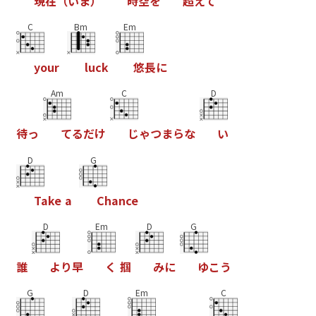
現
在
（
い
ま
）
時
空
を
超
え
て
C
Bm
Em
y
o
u
r
l
u
c
k
悠
長
に
Am
C
D
待
っ
て
る
だ
け
じ
ゃ
つ
ま
ら
な
い
D
G
T
a
k
e
a
C
h
a
n
c
e
D
Em
D
G
誰
よ
り
早
く
掴
み
に
ゆ
こ
う
G
D
Em
C