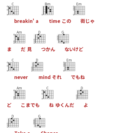
C
Bm
Em
b
r
e
a
k
i
n
'
a
t
i
m
e
こ
の
街
じ
ゃ
Am
D
G
ま
だ
見
つ
か
ん
な
い
け
ど
C
D
Em
n
e
v
e
r
m
i
n
d
そ
れ
で
も
ね
Am
C
D
ど
こ
ま
で
も
ね
ゆ
く
ん
だ
よ
D
G
T
a
k
e
a
C
h
a
n
c
e