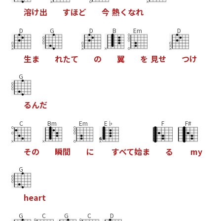
溶
け
出
す
ほ
ど
今
熱
く
な
れ
D
G
D
B
Em
D
生
ま
れ
た
て
の
翼
を
見
せ
つ
け
G
る
ん
だ
C
Bm
Em
E♭
F
F#
そ
の
瞬
間
に
す
べ
て
始
ま
る
m
y
G
h
e
a
r
t
G
C
G
C
D