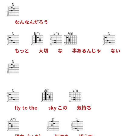
D
な
ん
な
ん
だ
ろ
う
C
Bm
Em
Am
C
も
っ
と
大
切
な
事
あ
る
ん
じ
ゃ
な
い
D
C
Bm
Em
f
y
t
o
t
h
e
s
k
y
こ
の
気
持
ち
Am
D
G