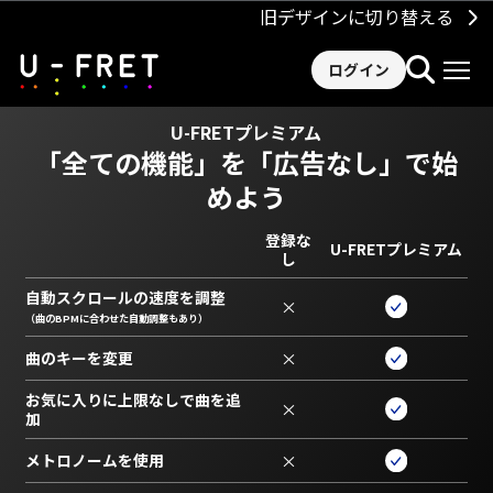
旧デザインに切り替える
ログイン
U-FRETプレミアム
「全ての機能」を
「広告なし」で始
めよう
登録な
U-FRETプレミアム
し
自動スクロールの速度を調整
×
（曲のBPMに合わせた自動調整もあり）
曲のキーを変更
×
お気に入りに上限なしで曲を追
×
加
メトロノームを使用
×