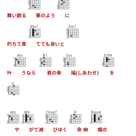
舞
い
散
る
華
の
よ
う
に
Bm7
Em7
朽
ち
て
果
て
て
も
良
い
と
Am
B7
Em
D/F#
叶
う
な
ら
君
の
幸
福
(
し
あ
わ
せ
)
を
G
Am
Bm
Cmaj7
D
Bsus4
や
が
て
滅
び
ゆ
く
命
絢
爛
の