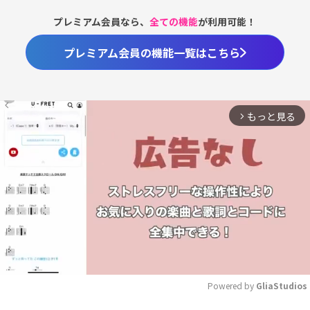
プレミアム会員なら、
全ての機能
が利用可能！
プレミアム会員の機能一覧はこちら
もっと見る
arrow_forward_ios
Powered by 
GliaStudios