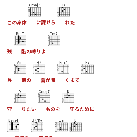
Cmaj7
D
こ
の
身
体
に
課
せ
ら
れ
た
Bm7
Em7
残
酷
の
縛
り
よ
Am
B7
Em7
E7
最
期
の
蕾
が
開
く
ま
で
D
Cmaj7
D
守
り
た
い
も
の
を
守
る
た
め
に
Bsus4
B7/D#
Em
D