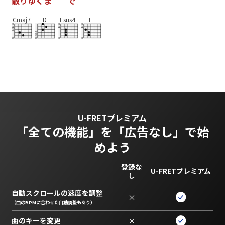
散
り
ゆ
く
ま
で
Cmaj7
D
Esus4
E
U-FRETプレミアム
「全ての機能」を
「広告なし」で始
めよう
登録な
U-FRETプレミアム
し
自動スクロールの速度を調整
×
（曲のBPMに合わせた自動調整もあり）
曲のキーを変更
×