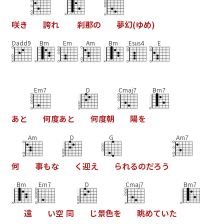
咲
き
誇
れ
刹
那
の
夢
幻
(
ゆ
め
)
Dadd9
Bm
Em
Am
Bm
Esus4
E
Em7
D
Cmaj7
Bm7
あ
と
何
度
あ
と
何
度
朝
陽
を
Am
D
G
Am7
何
事
も
な
く
迎
え
ら
れ
る
の
だ
ろ
う
Bm
Em7
D
Cmaj7
Bm7
遠
い
空
同
じ
景
色
を
眺
め
て
い
た