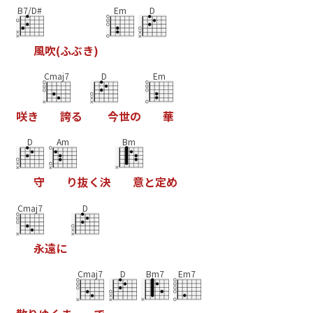
B7/D#
Em
D
風
吹
(
ふ
ぶ
き
)
Cmaj7
D
Em
咲
き
誇
る
今
世
の
華
D
Am
Bm
守
り
抜
く
決
意
と
定
め
Cmaj7
D
永
遠
に
Cmaj7
D
Bm7
Em7