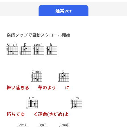
Mute
通常ver
楽譜タップで自動スクロール開始
Cmaj7
D
Esus4
E
Cmaj7
D
舞
い
落
ち
る
華
の
よ
う
に
Bm
Em
朽
ち
て
ゆ
く
運
命
(
さ
だ
め
)
よ
Am7
Bm7
Cmaj7