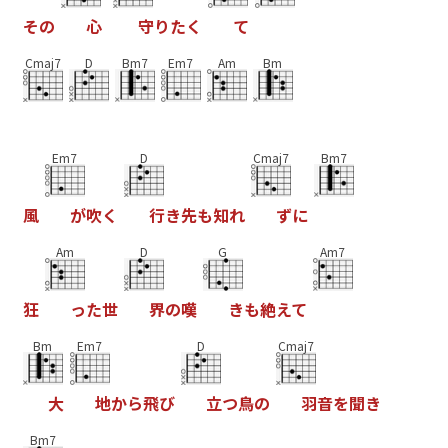
そ
の
心
守
り
た
く
て
Cmaj7
D
Bm7
Em7
Am
Bm
Em7
D
Cmaj7
Bm7
風
が
吹
く
行
き
先
も
知
れ
ず
に
Am
D
G
Am7
狂
っ
た
世
界
の
嘆
き
も
絶
え
て
Bm
Em7
D
Cmaj7
大
地
か
ら
飛
び
立
つ
鳥
の
羽
音
を
聞
き
Bm7