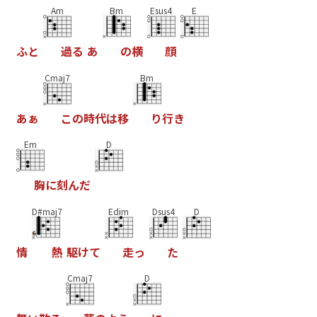
Am
Bm
Esus4
E
ふ
と
過
る
あ
の
横
顔
Cmaj7
Bm
あ
ぁ
こ
の
時
代
は
移
り
行
き
Em
D
胸
に
刻
ん
だ
D#maj7
Edim
Dsus4
D
情
熱
駆
け
て
走
っ
た
Cmaj7
D