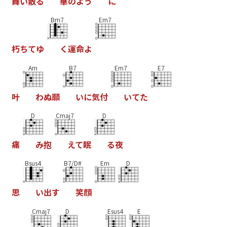
舞
い
散
る
華
の
よ
う
に
Bm7
Em7
朽
ち
て
ゆ
く
運
命
よ
Am
B7
Em7
E7
叶
わ
ぬ
願
い
に
気
付
い
て
た
D
Cmaj7
D
痛
み
抱
え
て
眠
る
夜
Bsus4
B7/D#
Em
D
思
い
出
す
笑
顔
Cmaj7
D
Esus4
E