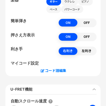
ギター
ウクレレ
ピアノ
ベース
パワーコード
簡単弾き
ON
OFF
押さえ方表示
ON
OFF
利き手
右利き
左利き
マイコード設定
コード譜編集
U-FRET機能
自動スクロール速度