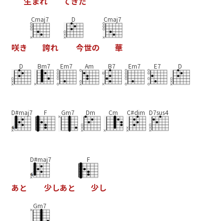
生
ま
れ
て
き
た
Cmaj7
D
Cmaj7
咲
き
誇
れ
今
世
の
華
D
Bm7
Em7
Am
B7
Em7
E7
D
D#maj7
F
Gm7
Dm
Cm
C#dim
D7sus4
D#maj7
F
あ
と
少
し
あ
と
少
し
Gm7