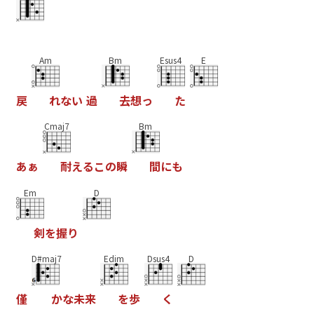
Am
Bm
Esus4
E
戻
れ
な
い
過
去
想
っ
た
Cmaj7
Bm
あ
ぁ
耐
え
る
こ
の
瞬
間
に
も
Em
D
剣
を
握
り
D#maj7
Edim
Dsus4
D
僅
か
な
未
来
を
歩
く