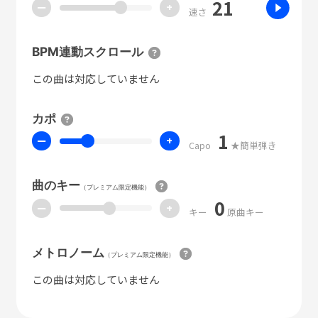
21
ー
+
速さ
BPM連動スクロール
この曲は対応していません
カポ
1
ー
+
Capo
★簡単弾き
曲のキー
（プレミアム限定機能）
0
ー
+
キー
原曲キー
メトロノーム
（プレミアム限定機能）
この曲は対応していません