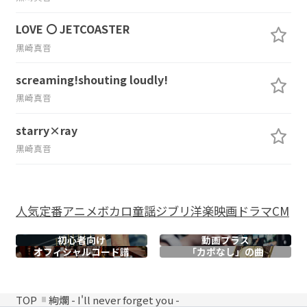
LOVE 〇 JETCOASTER
黒崎真音
screaming!shouting loudly!
黒崎真音
starry×ray
黒崎真音
人気
定番
アニメ
ボカロ
童謡
ジブリ
洋楽
映画
ドラマ
CM
初心者向け
動画プラス
オフィシャル
コード譜
「カポなし」の曲
TOP
絢爛 - I'll never forget you -