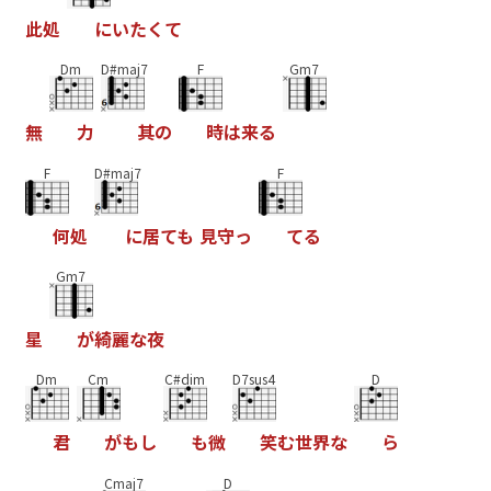
此
処
に
い
た
く
て
Dm
D#maj7
F
Gm7
無
力
其
の
時
は
来
る
F
D#maj7
F
何
処
に
居
て
も
見
守
っ
て
る
Gm7
星
が
綺
麗
な
夜
Dm
Cm
C#dim
D7sus4
D
君
が
も
し
も
微
笑
む
世
界
な
ら
Cmaj7
D