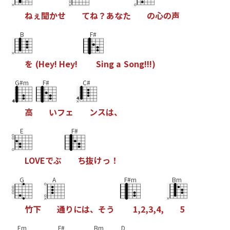
ね
ぇ
聞
か
せ
て
ね
？
あ
な
た
の
心
の
声
B
F#
を
(
H
e
y
!
H
e
y
!
S
i
n
g
a
S
o
n
g
!
!
!
)
G#m
F#
C#
高
い
フ
ェ
ン
ス
は
、
E
F#
L
O
V
E
で
ぶ
ち
抜
け
っ
！
G
A
F#m
Bm
竹
下
通
り
に
は
、
そ
う
1
,
2
,
3
,
4
,
5
Em
F#
Bm
D