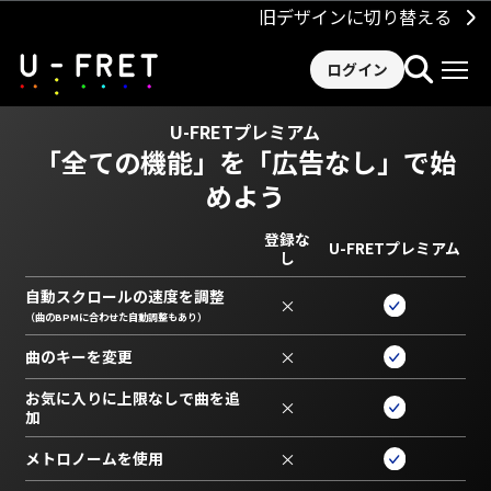
旧デザインに切り替える
ログイン
U-FRETプレミアム
「全ての機能」を
「広告なし」で始
めよう
登録な
U-FRETプレミアム
し
自動スクロールの速度を調整
×
（曲のBPMに合わせた自動調整もあり）
曲のキーを変更
×
お気に入りに上限なしで曲を追
×
加
メトロノームを使用
×