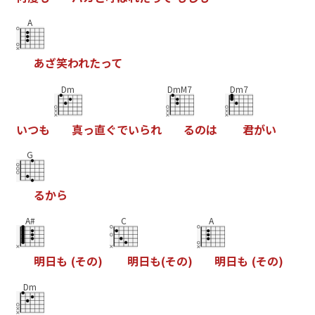
A
あ
ざ
笑
わ
れ
た
っ
て
Dm
DmM7
Dm7
い
つ
も
真
っ
直
ぐ
で
い
ら
れ
る
の
は
君
が
い
G
る
か
ら
A#
C
A
明
日
も
(
そ
の
)
明
日
も
(
そ
の
)
明
日
も
(
そ
の
)
Dm