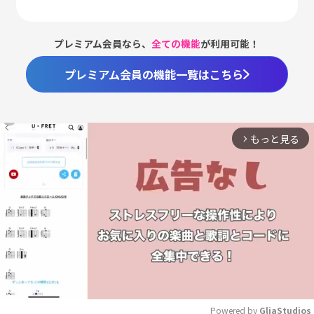
プレミアム会員なら、
全ての機能
が利用可能！
プレミアム会員の機能一覧はこちら
もっと見る
arrow_forward_ios
Powered by 
GliaStudios