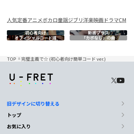
人気
定番
アニメ
ボカロ
童謡
ジブリ
洋楽
映画
ドラマ
CM
初心者向け
動画プラス
オフィシャル
コード譜
「カポなし」の曲
TOP
完璧主義で☆ (初心者向け簡単コード ver.)
旧デザインに切り替える
トップ
お気に入り