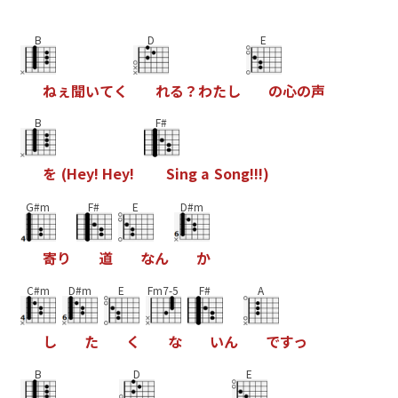
B
D
E
ね
ぇ
聞
い
て
く
れ
る
？
わ
た
し
の
心
の
声
B
F#
を
(
H
e
y
!
H
e
y
!
S
i
n
g
a
S
o
n
g
!
!
!
)
G#m
F#
E
D#m
寄
り
道
な
ん
か
C#m
D#m
E
Fm7-5
F#
A
し
た
く
な
い
ん
で
す
っ
B
D
E