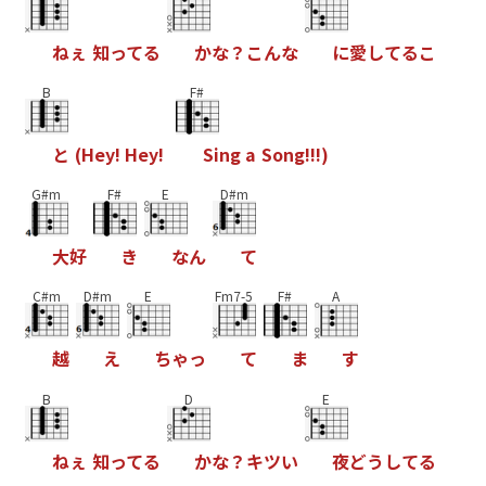
ね
ぇ
知
っ
て
る
か
な
？
こ
ん
な
に
愛
し
て
る
こ
B
F#
と
(
H
e
y
!
H
e
y
!
S
i
n
g
a
S
o
n
g
!
!
!
)
G#m
F#
E
D#m
大
好
き
な
ん
て
C#m
D#m
E
Fm7-5
F#
A
越
え
ち
ゃ
っ
て
ま
す
B
D
E
ね
ぇ
知
っ
て
る
か
な
？
キ
ツ
い
夜
ど
う
し
て
る