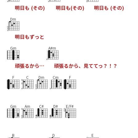
明
日
も
(
そ
の
)
明
日
も
(
そ
の
)
明
日
も
(
そ
の
)
Dm
明
日
も
ず
っ
と
Gm
A#m
頑
張
る
か
ら
…
頑
張
る
か
ら
、
見
て
て
っ
？
！
？
F
C
Dm
Cm
F
Gm
Am
C#
D#
E/F#
B
D
E