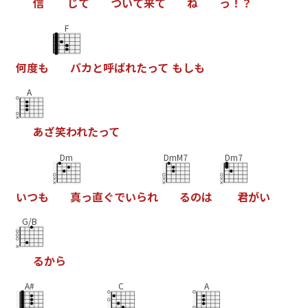
信
じ
て
つ
い
て
来
て
ね
っ
！
？
F
何
度
も
バ
カ
と
呼
ば
れ
た
っ
て
も
し
も
A
あ
ざ
笑
わ
れ
た
っ
て
Dm
DmM7
Dm7
い
つ
も
真
っ
直
ぐ
で
い
ら
れ
る
の
は
君
が
い
G/B
る
か
ら
A#
C
A