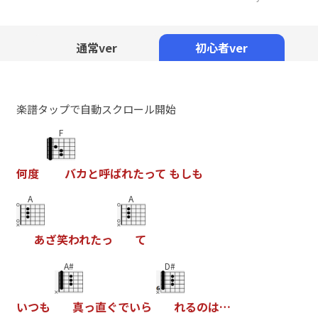
Mute
通常ver
初心者ver
楽譜タップで自動スクロール開始
F
何
度
バ
カ
と
呼
ば
れ
た
っ
て
も
し
も
A
A
あ
ざ
笑
わ
れ
た
っ
て
A#
D#
い
つ
も
真
っ
直
ぐ
で
い
ら
れ
る
の
は
…