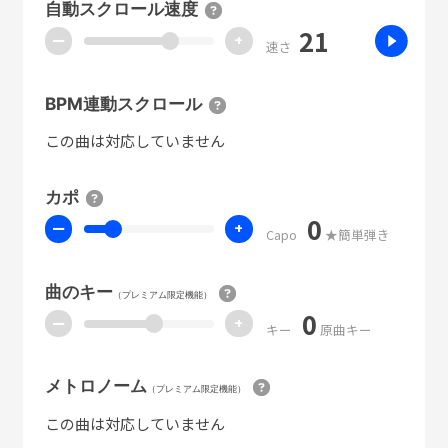
自動スクロール速度
21
ー
+
速さ
BPM連動スクロール
この曲は対応していません
カポ
0
ー
+
Capo
★簡単弾き
曲のキー
（プレミアム限定機能）
0
ー
+
キー
原曲キー
メトロノーム
（プレミアム限定機能）
この曲は対応していません