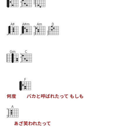
A#
A#m
Am
D
Gm
C
F
何
度
バ
カ
と
呼
ば
れ
た
っ
て
も
し
も
A
あ
ざ
笑
わ
れ
た
っ
て