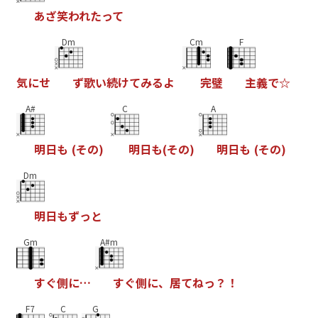
あ
ざ
笑
わ
れ
た
っ
て
Dm
Cm
F
気
に
せ
ず
歌
い
続
け
て
み
る
よ
完
璧
主
義
で
☆
A#
C
A
明
日
も
(
そ
の
)
明
日
も
(
そ
の
)
明
日
も
(
そ
の
)
Dm
明
日
も
ず
っ
と
Gm
A#m
す
ぐ
側
に
…
す
ぐ
側
に
、
居
て
ね
っ
？
！
F7
C
G