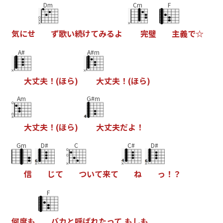
Dm
Cm
F
気
に
せ
ず
歌
い
続
け
て
み
る
よ
完
璧
主
義
で
☆
A#
A#m
大
丈
夫
！
(
ほ
ら
)
大
丈
夫
！
(
ほ
ら
)
Am
G#m
大
丈
夫
！
(
ほ
ら
)
大
丈
夫
だ
よ
！
Gm
D#
C
C#
D#
信
じ
て
つ
い
て
来
て
ね
っ
！
？
F
何
度
も
バ
カ
と
呼
ば
れ
た
っ
て
も
し
も