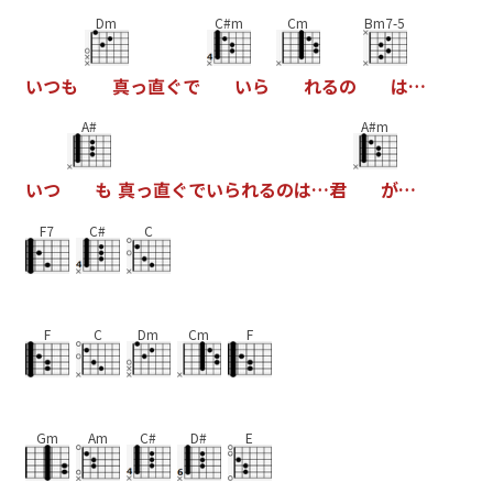
Dm
C#m
Cm
Bm7-5
い
つ
も
真
っ
直
ぐ
で
い
ら
れ
る
の
は
…
A#
A#m
い
つ
も
真
っ
直
ぐ
で
い
ら
れ
る
の
は
…
君
が
…
F7
C#
C
F
C
Dm
Cm
F
Gm
Am
C#
D#
E