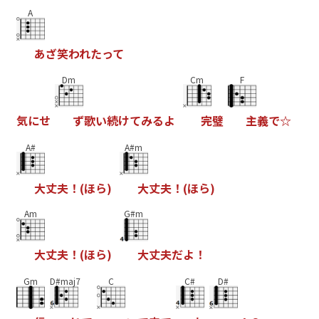
A
あ
ざ
笑
わ
れ
た
っ
て
Dm
Cm
F
気
に
せ
ず
歌
い
続
け
て
み
る
よ
完
璧
主
義
で
☆
A#
A#m
大
丈
夫
！
(
ほ
ら
)
大
丈
夫
！
(
ほ
ら
)
Am
G#m
大
丈
夫
！
(
ほ
ら
)
大
丈
夫
だ
よ
！
Gm
D#maj7
C
C#
D#