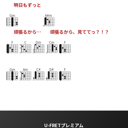
明
日
も
ず
っ
と
Gm
A#m
頑
張
る
か
ら
…
頑
張
る
か
ら
、
見
て
て
っ
？
！
？
F
C
Dm
Cm
F
Gm
Am
C#
D#
F
U-FRETプレミアム