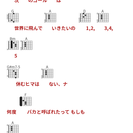
G
A
D
A
世
界
に
飛
ん
で
い
き
た
い
の
1
,
2
,
3
,
4
,
Bm
A
5
G#m7-5
A
休
む
ヒ
マ
は
な
い
、
ナ
F
何
度
バ
カ
と
呼
ば
れ
た
っ
て
も
し
も
A