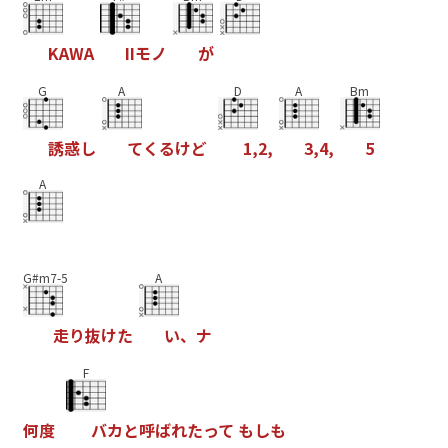
K
A
W
A
I
I
モ
ノ
が
G
A
D
A
Bm
誘
惑
し
て
く
る
け
ど
1
,
2
,
3
,
4
,
5
A
G#m7-5
A
走
り
抜
け
た
い
、
ナ
F
何
度
バ
カ
と
呼
ば
れ
た
っ
て
も
し
も