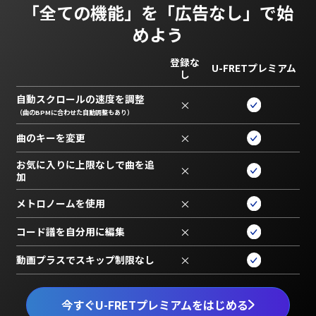
「全ての機能」を
「広告なし」で始
めよう
登録な
U-FRETプレミアム
し
自動スクロールの速度を調整
×
（曲のBPMに合わせた自動調整もあり）
曲のキーを変更
×
お気に入りに上限なしで曲を追
×
加
メトロノームを使用
×
コード譜を自分用に編集
×
動画プラスでスキップ制限なし
×
今すぐU-FRETプレミアムをはじめる