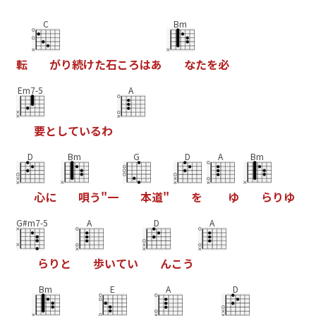
C
Bm
転
が
り
続
け
た
石
こ
ろ
は
あ
な
た
を
必
Em7-5
A
要
と
し
て
い
る
わ
D
Bm
G
D
A
Bm
心
に
唄
う
"
一
本
道
"
を
ゆ
ら
り
ゆ
G#m7-5
A
D
A
ら
り
と
歩
い
て
い
ん
こ
う
Bm
E
A
D