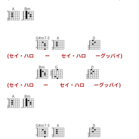
A
Bm
G#m7-5
A
D
(
セ
イ
・
ハ
ロ
ー
セ
イ
・
ハ
ロ
ー
グ
ッ
バ
イ
)
Bm
G
D
(
セ
イ
・
ハ
ロ
ー
セ
イ
・
ハ
ロ
ー
グ
ッ
バ
イ
)
A
Bm
G#m7-5
A
D