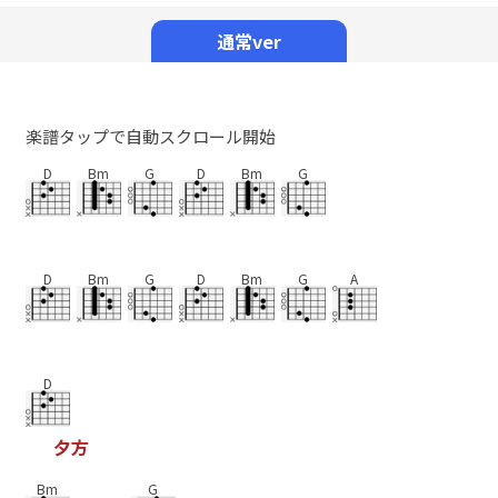
Mute
通常ver
楽譜タップで自動スクロール開始
D
Bm
G
D
Bm
G
D
Bm
G
D
Bm
G
A
D
夕
方
Bm
G