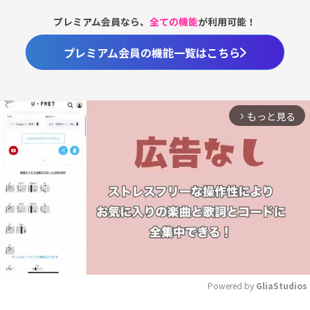
プレミアム会員なら、
全ての機能
が利用可能！
プレミアム会員の機能一覧はこちら
もっと見る
arrow_forward_ios
Powered by 
GliaStudios