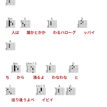
Bm
E
A
D
人
は
誰
か
と
か
か
わ
る
ハ
ロ
ー
グ
ッ
バ
イ
A
Bm
G#m7-5
A
D
ち
か
ら
漲
る
よ
わ
な
わ
な
と
C
Em7-5
A
D
巡
り
逢
う
よ
ベ
イ
ビ
イ