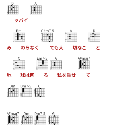
D
A
ッ
バ
イ
Bm
G#m7-5
A
D
み
の
ら
な
く
て
も
大
切
な
こ
と
C
Em7-5
A
A#maj7
地
球
は
回
る
私
を
乗
せ
て
Dm
Dm7-5
G
A#maj7
Dm
Dm7-5
G