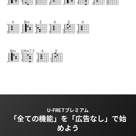
A
Bm
E
A
D
A
Bm
G#m7-5
A
D
U-FRETプレミアム
「全ての機能」を
「広告なし」で始
めよう