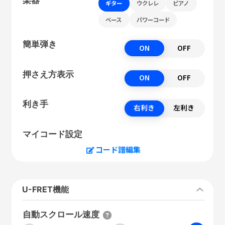
ギター
ウクレレ
ピアノ
ベース
パワーコード
簡単弾き
ON
OFF
押さえ方表示
ON
OFF
利き手
右利き
左利き
マイコード設定
コード譜編集
U-FRET機能
自動スクロール速度