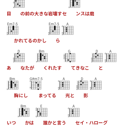
目
の
前
の
大
き
な
岩
壊
す
セ
ン
ス
は
磨
Em7-5
Em7-5
A
か
れ
て
る
の
か
し
ら
D
Bm
G
D
A
あ
な
た
が
く
れ
た
す
て
き
な
こ
と
Bm
G#m7-5
A
D
A
胸
に
し
ま
っ
て
る
光
と
影
Bm
E
A
い
つ
か
は
誰
か
と
言
う
セ
イ
・
ハ
ロ
ー
グ