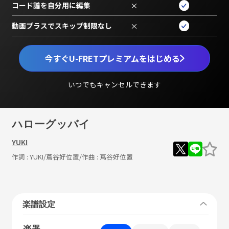
コード譜を自分用に編集
×
動画プラスでスキップ制限なし
×
今すぐU-FRETプレミアムをはじめる
いつでもキャンセルできます
ハローグッバイ
YUKI
作詞 :
YUKI/蔦谷好位置
/作曲 :
蔦谷好位置
楽譜設定
楽器