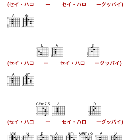
(
セ
イ
・
ハ
ロ
ー
セ
イ
・
ハ
ロ
ー
グ
ッ
バ
イ
)
A
Bm
E
A
D
(
セ
イ
・
ハ
ロ
ー
セ
イ
・
ハ
ロ
ー
グ
ッ
バ
イ
)
A
Bm
G#m7-5
A
D
(
セ
イ
・
ハ
ロ
ー
セ
イ
・
ハ
ロ
ー
グ
ッ
バ
イ
)
Bm
G
D
A
Bm
G#m7-5
A
D