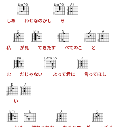
Em7-5
Em7-5
A7
し
あ
わ
せ
な
の
か
し
ら
D
Bm
G
D
A
私
が
見
て
き
た
す
べ
て
の
こ
と
Bm
G#m7-5
A
む
だ
じ
ゃ
な
い
よ
っ
て
君
に
言
っ
て
ほ
し
D
A
い
Bm
E
A
D