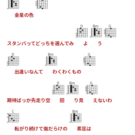
金
星
の
色
D
Bm
G
ス
タ
ン
バ
っ
て
ど
っ
ち
を
選
ん
で
み
よ
う
D
Bm
G
出
逢
い
な
ん
て
わ
く
わ
く
も
の
D
Bm
G
期
待
ば
っ
か
先
走
り
空
回
り
見
え
な
い
わ
C
Bm
転
が
り
続
け
て
傷
だ
ら
け
の
素
足
は