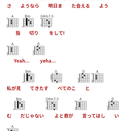
さ
よ
う
な
ら
明
日
ま
た
会
え
る
よ
う
A
Bm
G#m7-5
指
切
り
を
し
て
!
A
D
Y
e
a
h
.
.
.
y
e
h
a
.
.
.
Bm
G
D
A
私
が
見
て
き
た
す
べ
て
の
こ
と
Bm
G#m7-5
A
D
む
だ
じ
ゃ
な
い
よ
と
君
が
言
っ
て
ほ
し
い
A