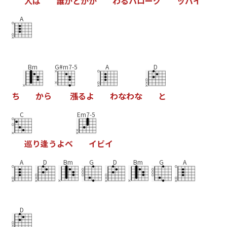
人
は
誰
か
と
か
か
わ
る
ハ
ロ
ー
グ
ッ
バ
イ
A
Bm
G#m7-5
A
D
ち
か
ら
漲
る
よ
わ
な
わ
な
と
C
Em7-5
巡
り
逢
う
よ
ベ
イ
ビ
イ
A
D
Bm
G
D
Bm
G
A
D