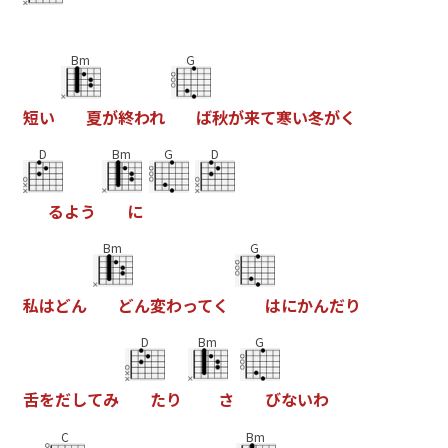
Bm
G
短
い
夏
が
終
わ
れ
ば
秋
が
来
て
寒
い
冬
が
く
D
Bm
G
D
る
よ
う
に
Bm
G
私
は
ど
ん
ど
ん
変
わ
っ
て
く
は
に
か
ん
だ
り
D
Bm
G
舌
を
だ
し
て
み
た
り
さ
び
な
い
わ
C
Bm