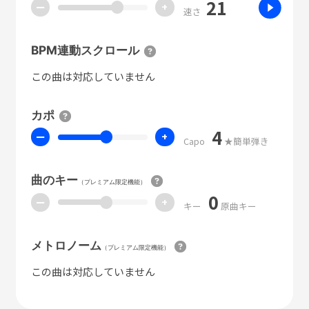
21
ー
+
速さ
BPM連動スクロール
この曲は対応していません
カポ
4
ー
+
Capo
★簡単弾き
曲のキー
（プレミアム限定機能）
0
ー
+
キー
原曲キー
メトロノーム
（プレミアム限定機能）
この曲は対応していません