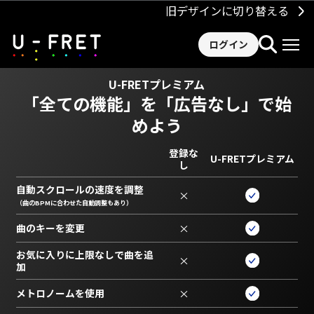
旧デザインに切り替える
ログイン
U-FRETプレミアム
「全ての機能」を
「広告なし」で始
めよう
登録な
U-FRETプレミアム
し
自動スクロールの速度を調整
×
（曲のBPMに合わせた自動調整もあり）
曲のキーを変更
×
お気に入りに上限なしで曲を追
×
加
メトロノームを使用
×