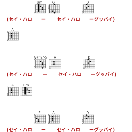
Bm
G
D
(
セ
イ
・
ハ
ロ
ー
セ
イ
・
ハ
ロ
ー
グ
ッ
バ
イ
)
A
G#m7-5
A
D
(
セ
イ
・
ハ
ロ
ー
セ
イ
・
ハ
ロ
ー
グ
ッ
バ
イ
)
A
Bm
E
A
D
(
セ
イ
・
ハ
ロ
ー
セ
イ
・
ハ
ロ
ー
グ
ッ
バ
イ
)