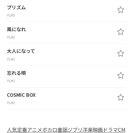
プリズム
YUKI
風になれ
YUKI
大人になって
YUKI
忘れる唄
YUKI
COSMIC BOX
YUKI
人気
定番
アニメ
ボカロ
童謡
ジブリ
洋楽
映画
ドラマ
CM