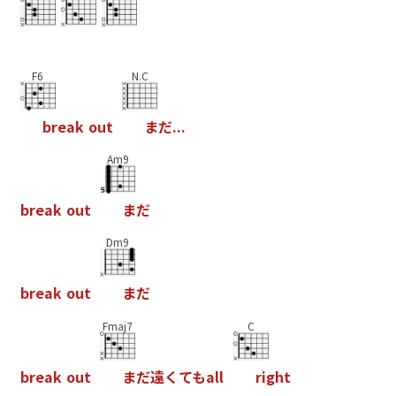
F6
N.C
b
r
e
a
k
o
u
t
ま
だ
.
.
.
Am9
b
r
e
a
k
o
u
t
ま
だ
Dm9
b
r
e
a
k
o
u
t
ま
だ
Fmaj7
C
b
r
e
a
k
o
u
t
ま
だ
遠
く
て
も
a
l
l
r
i
g
h
t