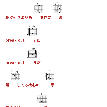
G
E7/G#
駆
け
引
き
よ
り
も
限
界
突
破
Am9
b
r
e
a
k
o
u
t
ま
だ
Dm9
b
r
e
a
k
o
u
t
ま
だ
Fmaj7
C
隠
し
て
る
改
心
の
一
撃
G