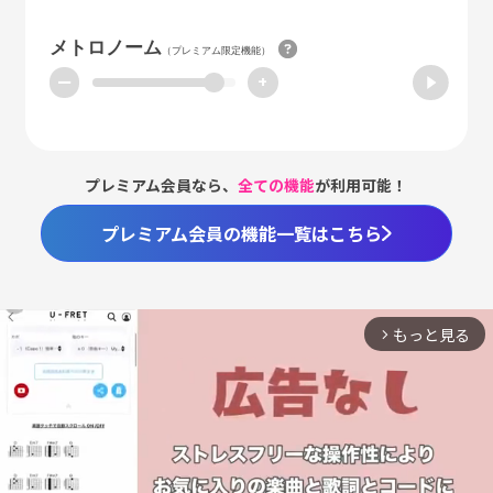
メトロノーム
（プレミアム限定機能）
ー
+
プレミアム会員なら、
全ての機能
が利用可能！
プレミアム会員の機能一覧はこちら
もっと見る
arrow_forward_ios