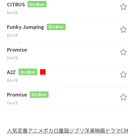
CITRUS
初心者ver
Da-iCE
Funky Jumping
初心者ver
Da-iCE
Promise
Da-iCE
A2Z
初心者ver
Da-iCE
Promise
初心者ver
Da-iCE
人気
定番
アニメ
ボカロ
童謡
ジブリ
洋楽
映画
ドラマ
CM