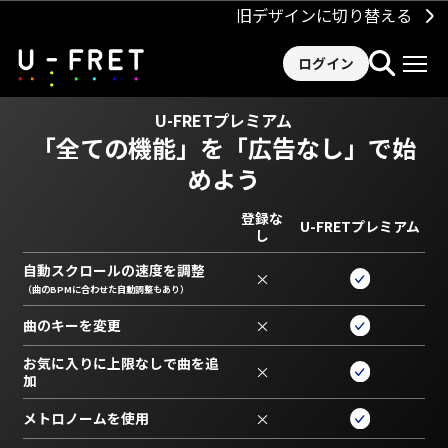
旧デザインに切り替える
ログイン
U-FRETプレミアム
「全ての機能」を
「広告なし」で始
めよう
登録な
U-FRETプレミアム
し
自動スクロールの速度を調整
×
（曲のBPMに合わせた自動調整もあり）
曲のキーを変更
×
お気に入りに上限なしで曲を追
×
加
メトロノームを使用
×