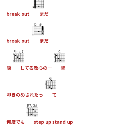
b
r
e
a
k
o
u
t
ま
だ
Dm9
b
r
e
a
k
o
u
t
ま
だ
Fmaj7
C
隠
し
て
る
改
心
の
一
撃
G
叩
き
の
め
さ
れ
た
っ
て
E7/G#
何
度
で
も
s
t
e
p
u
p
s
t
a
n
d
u
p