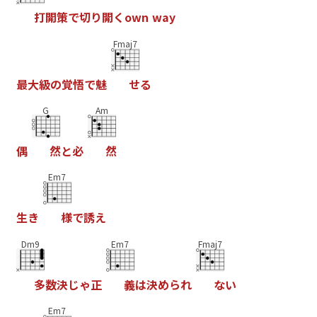
打
開
策
で
切
り
開
く
o
w
n
w
a
y
Fmaj7
最
大
級
の
覚
悟
で
魅
せ
る
G
Am
偶
然
と
必
然
Em7
生
き
様
で
誘
え
Dm9
Em7
Fmaj7
多
数
決
じ
ゃ
正
義
は
決
め
ら
れ
な
い
Em7