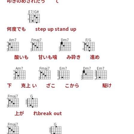
叩
き
の
め
さ
れ
た
っ
て
E7/G#
何
度
で
も
s
t
e
p
u
p
s
t
a
n
d
u
p
Am7
Fmaj7
Dm7
F/G
酸
い
も
甘
い
も
噛
み
砕
き
進
め
Am7
Fmaj7
Em7
Dm7
Em7
下
克
上
い
ざ
こ
こ
か
ら
駆
け
Fmaj7
G
上
が
れ
b
r
e
a
k
o
u
t
Fmaj7
G