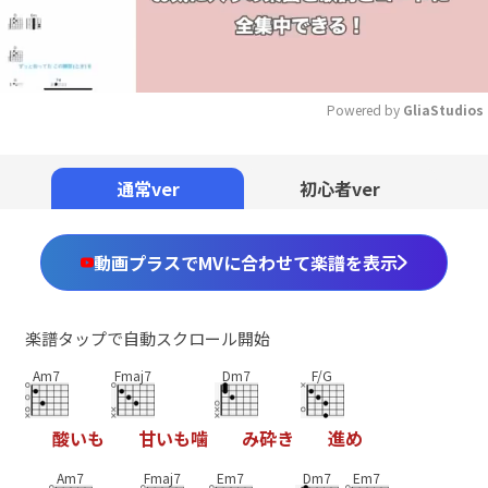
Powered by 
GliaStudios
Mute
通常ver
初心者ver
動画プラスでMVに合わせて楽譜を表示
楽譜タップで自動スクロール開始
Am7
Fmaj7
Dm7
F/G
酸
い
も
甘
い
も
噛
み
砕
き
進
め
Am7
Fmaj7
Em7
Dm7
Em7