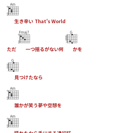
Am
生
き
辛
い
T
h
a
t
'
s
W
o
r
l
d
Fmaj7
G
た
だ
一
つ
揺
る
が
な
い
何
か
を
G
見
つ
け
た
な
ら
Am
誰
か
が
笑
う
夢
や
空
想
を
Am