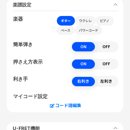
楽譜設定
楽器
ギター
ウクレレ
ピアノ
ベース
パワーコード
簡単弾き
ON
OFF
押さえ方表示
ON
OFF
利き手
右利き
左利き
マイコード設定
コード譜編集
U-FRET機能