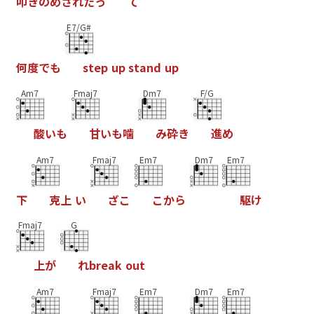
叩
き
の
め
さ
れ
た
っ
て
E7/G#
何
度
で
も
s
t
e
p
u
p
s
t
a
n
d
u
p
Am7
Fmaj7
Dm7
F/G
酸
い
も
甘
い
も
噛
み
砕
き
進
め
Am7
Fmaj7
Em7
Dm7
Em7
下
克
上
い
ざ
こ
こ
か
ら
駆
け
Fmaj7
G
上
が
れ
b
r
e
a
k
o
u
t
Am7
Fmaj7
Em7
Dm7
Em7