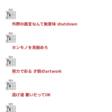
Am
外
野
の
戯
言
な
ん
て
無
意
味
s
h
u
t
d
o
w
n
Am
ホ
ン
モ
ノ
を
見
極
め
ろ
Am
努
力
で
彩
る
才
能
の
a
r
t
w
o
r
k
Am
逃
げ
道
塞
い
だ
っ
て
O
K
Am