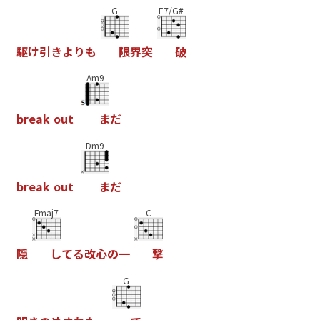
G
E7/G#
駆
け
引
き
よ
り
も
限
界
突
破
Am9
b
r
e
a
k
o
u
t
ま
だ
Dm9
b
r
e
a
k
o
u
t
ま
だ
Fmaj7
C
隠
し
て
る
改
心
の
一
撃
G