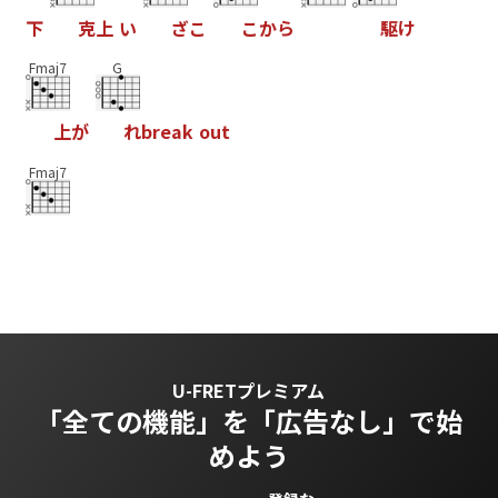
下
克
上
い
ざ
こ
こ
か
ら
駆
け
Fmaj7
G
上
が
れ
b
r
e
a
k
o
u
t
Fmaj7
U-FRETプレミアム
「全ての機能」を
「広告なし」で始
めよう