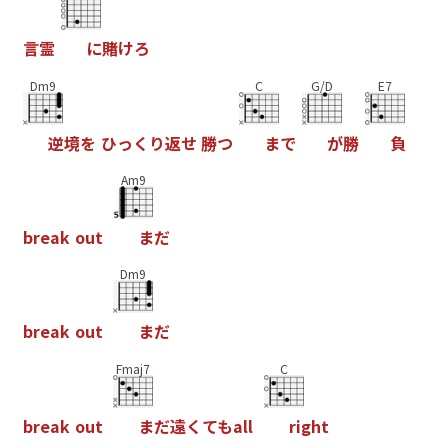
言
霊
に
賭
け
ろ
Dm9
C
G/D
E7
逆
境
を
ひ
っ
く
り
返
せ
勝
つ
ま
で
が
勝
負
Am9
b
r
e
a
k
o
u
t
ま
だ
Dm9
b
r
e
a
k
o
u
t
ま
だ
Fmaj7
C
b
r
e
a
k
o
u
t
ま
だ
遠
く
て
も
a
l
l
r
i
g
h
t