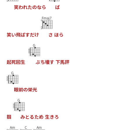
笑
わ
れ
た
の
な
ら
ば
Fmaj7
笑
い
飛
ば
す
だ
け
さ
ほ
ら
G
起
死
回
生
ぶ
ち
壊
す
下
馬
評
G
眼
前
の
栄
光
G
掴
み
と
る
た
め
生
き
ろ
Am
C
Am