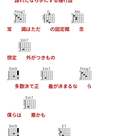
語
れ
た
な
ら
手
に
す
る
通
行
証
Fmaj7
G
Am
常
識
は
た
だ
の
固
定
概
念
Em7
想
定
外
が
つ
き
も
の
Dm9
Em7
Fmaj7
多
数
決
で
正
義
が
決
ま
る
な
ら
Em7
僕
ら
は
悪
か
も
Dm9
E7