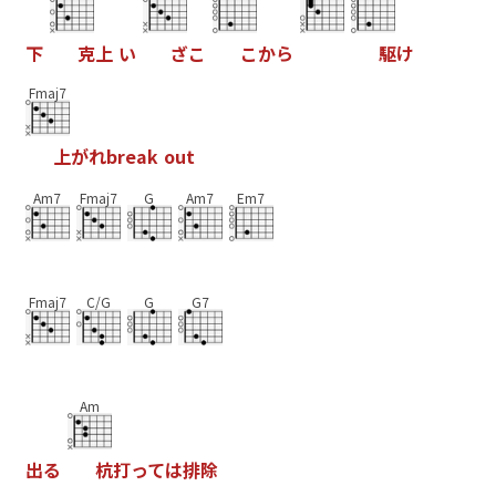
下
克
上
い
ざ
こ
こ
か
ら
駆
け
Fmaj7
上
が
れ
b
r
e
a
k
o
u
t
Am7
Fmaj7
G
Am7
Em7
Fmaj7
C/G
G
G7
Am
出
る
杭
打
っ
て
は
排
除