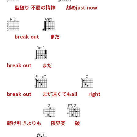
型
破
り
不
屈
の
精
神
刻
め
j
u
s
t
n
o
w
N.C
Am9
b
r
e
a
k
o
u
t
ま
だ
Dm9
b
r
e
a
k
o
u
t
ま
だ
Fmaj7
C
b
r
e
a
k
o
u
t
ま
だ
遠
く
て
も
a
l
l
r
i
g
h
t
G
E7/G#
駆
け
引
き
よ
り
も
限
界
突
破
Am9