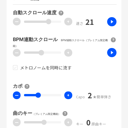
自動スクロール速度
21
ー
+
速さ
BPM連動スクロール
BPM連動スクロール（プレミアム限定機
能）
ー
+
メトロノームを同時に流す
カポ
2
ー
+
Capo
★簡単弾き
曲のキー
（プレミアム限定機能）
0
ー
+
キー
原曲キー