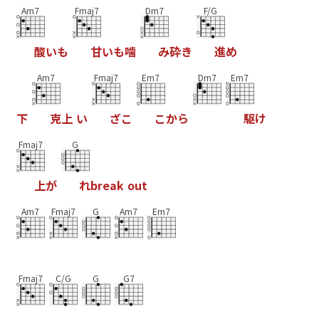
Am7
Fmaj7
Dm7
F/G
酸
い
も
甘
い
も
噛
み
砕
き
進
め
Am7
Fmaj7
Em7
Dm7
Em7
下
克
上
い
ざ
こ
こ
か
ら
駆
け
Fmaj7
G
上
が
れ
b
r
e
a
k
o
u
t
Am7
Fmaj7
G
Am7
Em7
Fmaj7
C/G
G
G7